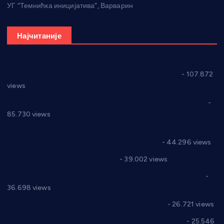
УГ “Темнићка иницијатива”, Варварин
Најчитаније
СНС: Осуда говора мржње и насиља над женама
- 107.872
views
Планска искључења електричне енергије за 27.07.2022.
-
85.730 views
Горан Макрагић директор, Ђорђе Бајић спортски
директор новог прволигаша из Варварина
- 44.296 views
Цене на крушевачким пијацама
- 39.002 views
Планска искључења електричне енергије за 19.05.2021.
-
36.698 views
Реконструкција хотела “Плажа” у Варварину
- 26.721 views
Апел за помоћ породици Марковић из Варварина
- 25.546