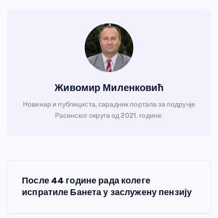
Живомир Миленковић
Новинар и публициста, сарадник портала за подручје
Расинског округа од 2021. године.
К
После 44 године рада колеге
р
испратиле Банета у заслужену пензију