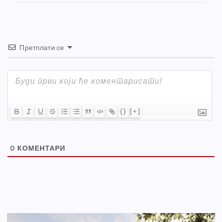
k
Претплати се
{}
[+]
0
КОМЕНТАРИ