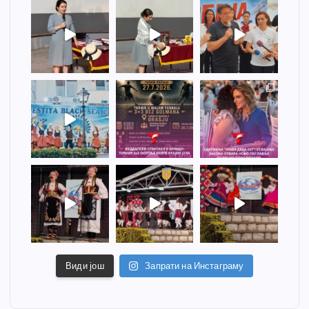
Види још
Запрати на Инстаграму