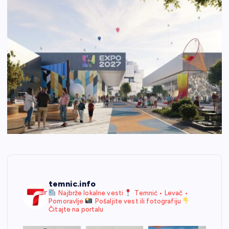
temnic.info
Najbrže lokalne vesti
Temnić • Levač •
Pomoravlje
Pošaljite vest ili fotografiju
Čitajte na portalu