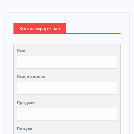
Контактирајте нас
Име
Имејл адреса
Предмет
Порука