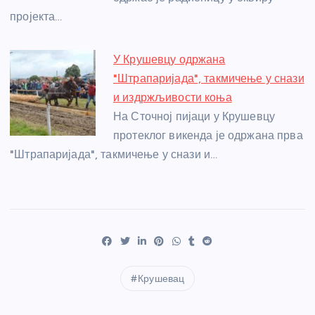
пројекта…
У Крушевцу одржана
"Штрапаријада", такмичење у снази
и издржљивости коња
На Сточној пијаци у Крушевцу
протеклог викенда је одржана прва
"Штрапаријада", такмичење у снази и…
Крушевац