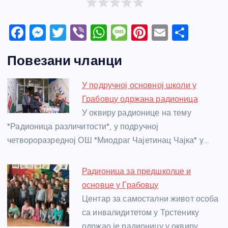
F
M
T
Vi
W
M
Pi
E
S
a
e
w
b
h
e
nt
m
h
Повезани чланци
c
ss
itt
er
at
ss
er
ail
ar
e
e
er
s
a
e
e
У подручној основној школи у
b
n
A
g
st
Грабовцу одржана радионица
o
g
p
e
У оквиру радионице на тему
o
er
p
"Радионица различитости", у подручној
четвороразредној ОШ "Миодраг Чајетинац Чајка" у…
k
Радионица за предшколце и
основце у Грабовцу
Центар за самостални живот особа
са инвалидитетом у Трстенику
одржао је радионицу у оквиру