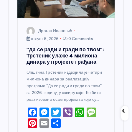
а
Драган Ивановић
август 6, 2026
0 Comments
“Да се ради и гради по твом”:
Трстеник улаже 4 милиона
динара у пројекте грађана
Општина Трстеник издвојила је четири
милиона динара за реализацију
програма “Да се ради и гради по твом”
за 2026. годину, у оквиру којег ће бити
реализовано осам пројеката које су…
F
M
T
Vi
W
M
a
e
w
b
h
e
Pi
E
S
c
ss
itt
er
at
ss