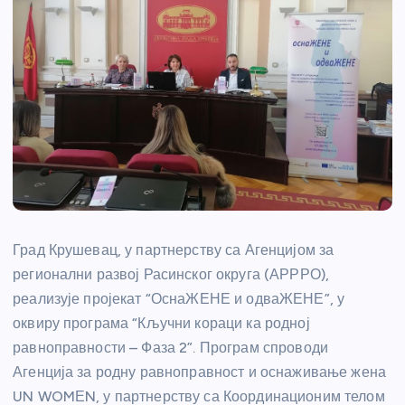
Град Крушевац, у партнерству са Агенцијом за
регионални развој Расинског округа (АРРРО),
реализује пројекат “ОснаЖЕНЕ и одваЖЕНЕ”, у
оквиру програма “Кључни кораци ка родној
равноправности – Фаза 2”. Програм спроводи
Агенција за родну равноправност и оснаживање жена
UN WOMЕN, у партнерству са Координационим телом