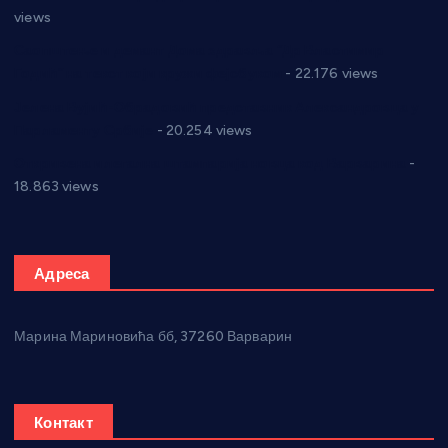
views
Саопштење и демант Дома здравља “Др Властимир
Годић” на текст који кружи фејсбуком
- 22.176 views
Јелена Вујић-Обрадовић представник Александровца у
Парламенту Србије
- 20.254 views
Откривена илегална штампарија новца код Варварина
-
18.863 views
Адреса
Марина Мариновића бб, 37260 Варварин
Контакт