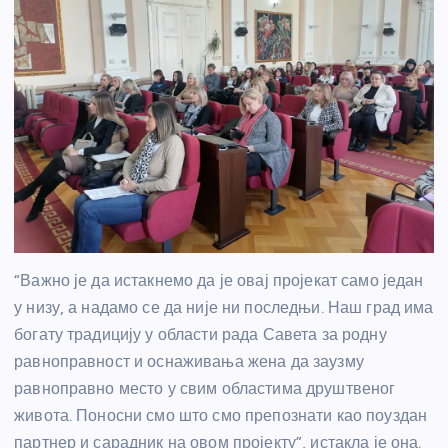
“Важно је да истакнемо да је овај пројекат само један
у низу, а надамо се да није ни последњи. Наш град има
богату традицију у области рада Савета за родну
равноправност и оснаживања жена да заузму
равноправно место у свим областима друштвеног
живота. Поносни смо што смо препознати као поуздан
партнер и сарадник на овом пројекту”, истакла је она.