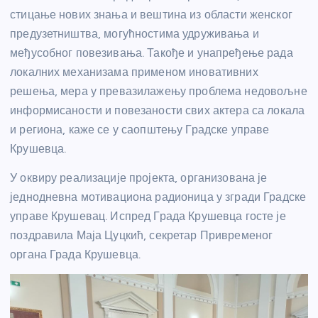
стицање нових знања и вештина из области женског
предузетништва, могућностима удруживања и
међусобног повезивања. Такође и унапређење рада
локалних механизама применом иновативних
решења, мера у превазилажењу проблема недовољне
информисаности и повезаности свих актера са локала
и региона, каже се у саопштењу Градске управе
Крушевца.
У оквиру реализације пројекта, организована је
једнодневна мотивациона радионица у згради Градске
управе Крушевац. Испред Града Крушевца госте је
поздравила Маја Цуцкић, секретар Привременог
органа Града Крушевца.