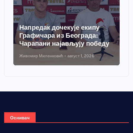
Напредак дочекује екипу
Графичара из Београда:
Чарапани најављују победу
Живомир Миленковић
август 1, 2026
Н
Оснивач