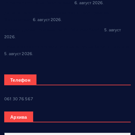
In memoriam: Тања Вилотијевић
6. август 2026.
Даница Петровић оживљава лик и дело Десанке
Максимовић
6. август 2026.
Александровац спреман за 61. “Жупску бербу”
5. август
2026.
Нова игралишта стижу у Бошњане, Доњи Катун и Парцане
5. август 2026.
Телефон
061 30 76 567
Архива