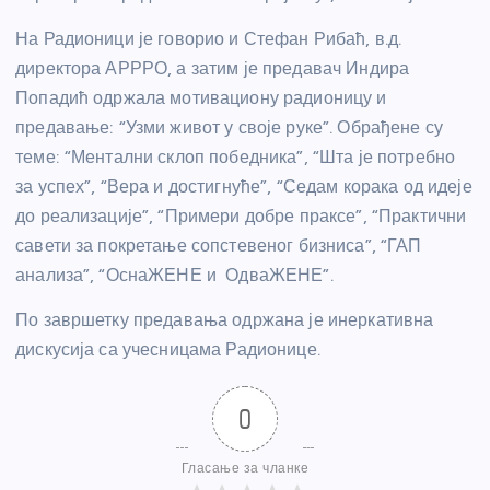
На Радионици је говорио и Стефан Рибаћ, в.д.
директора АРРРО, а затим је предавач Индира
Попадић одржала мотивациону радионицу и
предавање: “Узми живот у своје руке”. Обрађене су
теме: “Ментални склоп победника”, “Шта је потребно
за успех”, “Вера и достигнуће”, “Седам корака од идеје
до реализације”, “Примери добре праксе”, “Практични
савети за покретање сопстевеног бизниса”, “ГАП
анализа”, “ОснаЖЕНЕ и ОдваЖЕНЕ”.
По завршетку предавања одржана је инеркативна
дискусија са учесницама Радионице.
0
Гласање за чланке