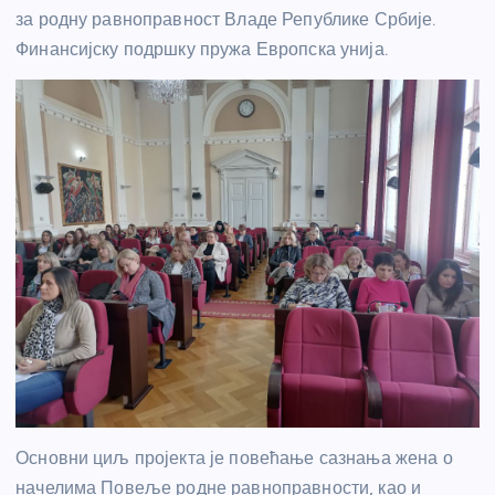
за родну равноправност Владе Републике Србије.
Финансијску подршку пружа Европска унија.
Основни циљ пројекта је повећање сазнања жена о
начелима Повеље родне равноправности, као и