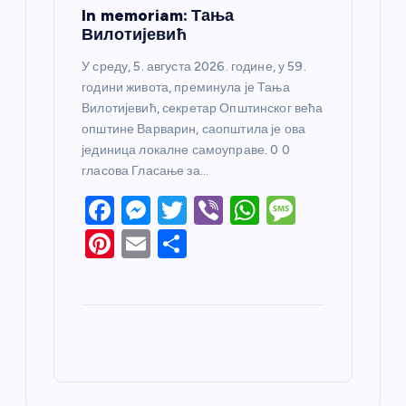
In memoriam: Тања
Вилотијевић
У среду, 5. августа 2026. године, у 59.
години живота, преминула је Тања
Вилотијевић, секретар Општинског већа
општине Варварин, саопштила је ова
јединица локалне самоуправе. 0 0
гласова Гласање за…
F
M
T
Vi
W
M
a
e
w
b
h
e
Pi
E
S
c
ss
itt
er
at
ss
nt
m
h
e
e
er
s
a
er
ail
ar
b
n
A
g
e
e
o
g
p
e
st
o
er
p