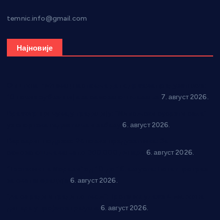
temnic.info@gmail.com
Најновије
Општина Ћићевац наставља да подржава предузетнике:
10 нових субвенција за самозапошљавање
7. август 2026.
Вражогрнци чувају традицију: “Михољски сусрети села”
уз спортска надметања и забаву
6. август 2026.
Варварин подржао 25 нових предузетника: За
самозапошљавање по 380.000 динара
6. август 2026.
“Трстеник на Морави” од 10. до 16. августа: Богат програм
за све генерације
6. август 2026.
“Да се ради и гради по твом”: Трстеник улаже 4 милиона
динара у пројекте грађана
6. август 2026.