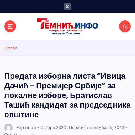
S
k
i
p
t
o
Темнићки
c
Home
o
n
информативн
t
e
Предата изборна листа “Ивица
и портал
n
Дачић – Премијер Србије” за
t
локалне изборе, Братислав
Ташић кандидат за председника
општине
Редакција
Избори 2023
,
Политика
новембар 5, 2023