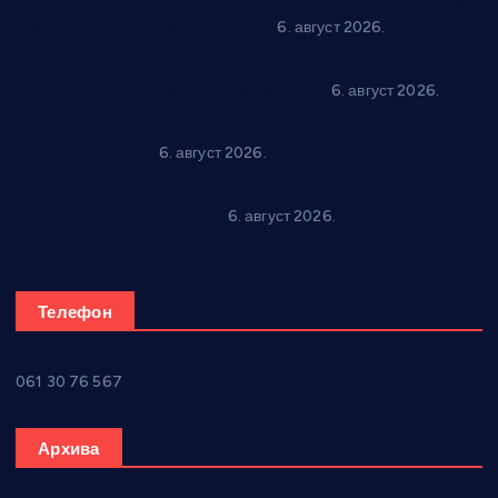
Вражогрнци чувају традицију: “Михољски сусрети села”
уз спортска надметања и забаву
6. август 2026.
Варварин подржао 25 нових предузетника: За
самозапошљавање по 380.000 динара
6. август 2026.
“Трстеник на Морави” од 10. до 16. августа: Богат програм
за све генерације
6. август 2026.
“Да се ради и гради по твом”: Трстеник улаже 4 милиона
динара у пројекте грађана
6. август 2026.
Телефон
061 30 76 567
Архива