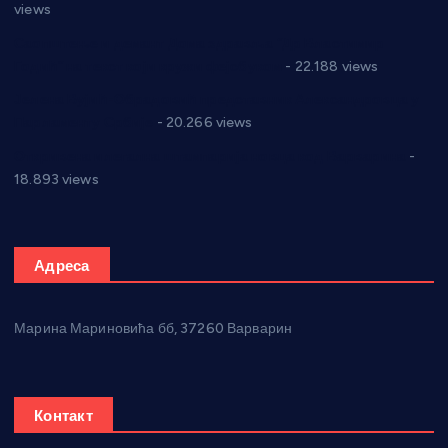
views
Саопштење и демант Дома здравља “Др Властимир
Годић” на текст који кружи фејсбуком
- 22.188 views
Јелена Вујић-Обрадовић представник Александровца у
Парламенту Србије
- 20.266 views
Откривена илегална штампарија новца код Варварина
-
18.893 views
Адреса
Марина Мариновића бб, 37260 Варварин
Контакт