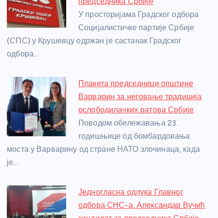
o
g
p
e
председника Србије
o
er
p
У просторијама Градског одбора
Социјалистичке партије Србије
k
(СПС) у Крушевцу одржан је састанак Градског
одбора…
Плакета председници општине
Варварин за неговање традиција
ослободилачких ратова Србије
Поводом обележавања 23.
годишњице од бомбардовања
моста у Варварину од стране НАТО злочинаца, када
је…
Једногласна одлука Главног
одбора СНС-а, Александар Вучић