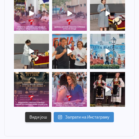
Види још
Запрати на Инстаграму