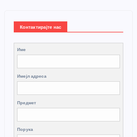
Контактирајте нас
Име
Имејл адреса
Предмет
Порука