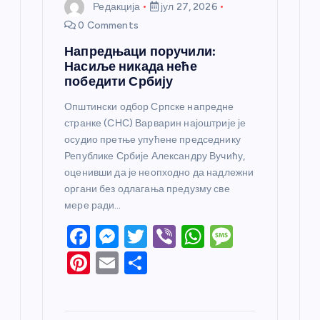
Редакција
јул 27, 2026
0 Comments
Напредњаци поручили:
Насиље никада неће
победити Србију
Општински одбор Српске напредне
странке (СНС) Варварин најоштрије је
осудио претње упућене председнику
Републике Србије Александру Вучићу,
оценивши да је неопходно да надлежни
органи без одлагања предузму све
мере ради…
F
M
T
Vi
W
M
a
e
w
b
h
e
Pi
E
S
c
ss
itt
er
at
ss
nt
m
h
e
e
er
s
a
er
ail
ar