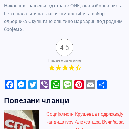
Након проглашења од стране ОИК, ова изборна листа
ће се налазити на гласачком листићу за избор
одборника Скупштине општине Варварин под редним
бројем 2.
4.5
Гласање за чланке
F
M
T
Vi
W
M
Pi
E
S
a
e
w
b
h
e
nt
m
h
Повезани чланци
c
ss
itt
er
at
ss
er
ail
ar
e
e
er
s
a
e
e
Социјалисти Крушевца подржавају
b
n
A
g
st
кандидатуру Александра Вучића за