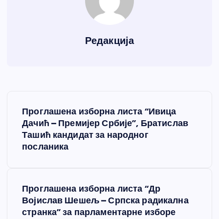
Редакција
К
Проглашена изборна листа “Ивица
р
Дачић – Премијер Србије”, Братислав
Ташић кандидат за народног
е
посланика
т
Проглашена изборна листа “Др
а
Војислав Шешељ – Српска радикална
странка” за парламентарне изборе