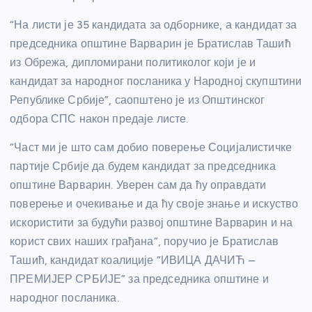
“На листи је 35 кандидата за одборнике, а кандидат за
председника општине Варварин је Братислав Ташић
из Обрежа, дипломирани политиколог који је и
кандидат за народног посланика у Народној скупштини
Републике Србије”, саопштено је из Општинског
одбора СПС након предаје листе.
“Част ми је што сам добио поверење Социјалистичке
партије Србије да будем кандидат за председника
општине Варварин. Уверен сам да ћу оправдати
поверење и очекивање и да ћу своје знање и искуство
искористити за будући развој општине Варварин и на
корист свих наших грађана”, поручио је Братислав
Ташић, кандидат коалиције “ИВИЦА ДАЧИЋ –
ПРЕМИЈЕР СРБИЈЕ” за председника општине и
народног посланика.