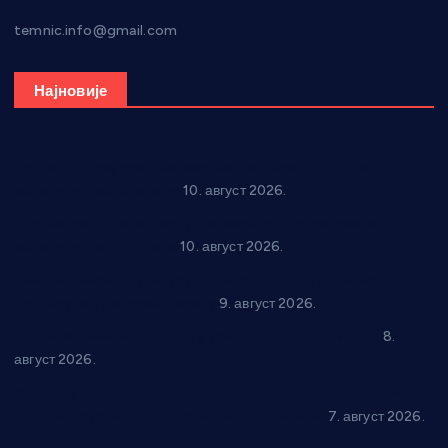
temnic.info@gmail.com
Најновије
Рок звуци крај средњовековне тврђаве: “Riff” бенд 15.
августа у Град Сталаћу
10. август 2026.
Спрема се рок спектакл у Варварину: “Трећа смена” 14.
августа у центру града
10. август 2026.
Вече за памћење у Брусу: “Trio Maracto” одушевио
публику на Градском базену
9. август 2026.
“Долина Бачине” кренула у уређење кутка за младе
8.
август 2026.
Општина Ћићевац наставља да подржава предузетнике:
10 нових субвенција за самозапошљавање
7. август 2026.