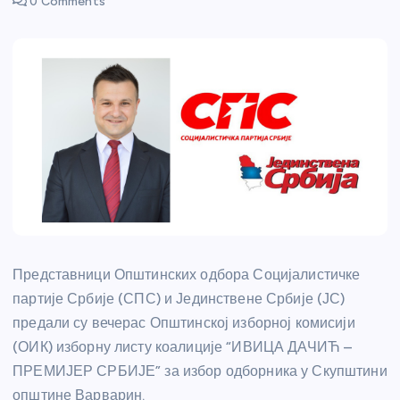
0 Comments
Представници Општинских одбора Социјалистичке
партије Србије (СПС) и Јединствене Србије (ЈС)
предали су вечерас Општинској изборној комисији
(ОИК) изборну листу коалиције “ИВИЦА ДАЧИЋ –
ПРЕМИЈЕР СРБИЈЕ” за избор одборника у Скупштини
општине Варварин.