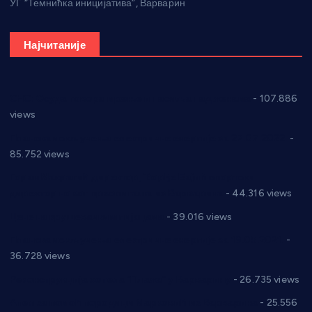
УГ “Темнићка иницијатива”, Варварин
Најчитаније
СНС: Осуда говора мржње и насиља над женама
- 107.886
views
Планска искључења електричне енергије за 27.07.2022.
-
85.752 views
Горан Макрагић директор, Ђорђе Бајић спортски
директор новог прволигаша из Варварина
- 44.316 views
Цене на крушевачким пијацама
- 39.016 views
Планска искључења електричне енергије за 19.05.2021.
-
36.728 views
Реконструкција хотела “Плажа” у Варварину
- 26.735 views
Апел за помоћ породици Марковић из Варварина
- 25.556