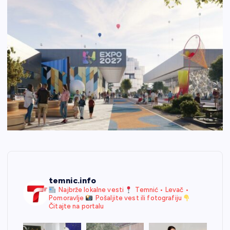
temnic.info
Najbrže lokalne vesti
Temnić • Levač •
Pomoravlje
Pošaljite vest ili fotografiju
Čitajte na portalu