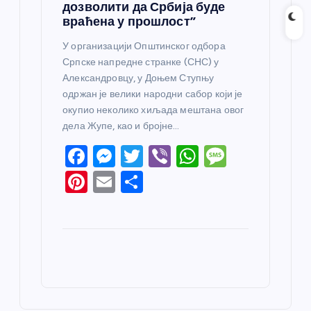
дозволити да Србија буде
враћена у прошлост”
У организацији Општинског одбора
Српске напредне странке (СНС) у
Александровцу, у Доњем Ступњу
одржан је велики народни сабор који је
окупио неколико хиљада мештана овог
дела Жупе, као и бројне…
F
M
T
Vi
W
M
a
e
w
b
h
e
Pi
E
S
c
ss
itt
er
at
ss
nt
m
h
e
e
er
s
a
er
ail
ar
b
n
A
g
e
e
o
g
p
e
st
o
er
p