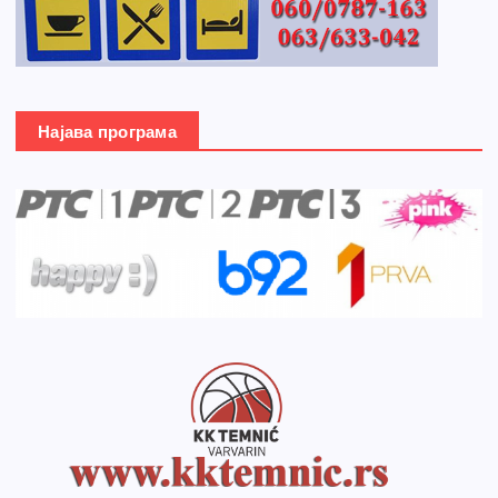
Најава програма