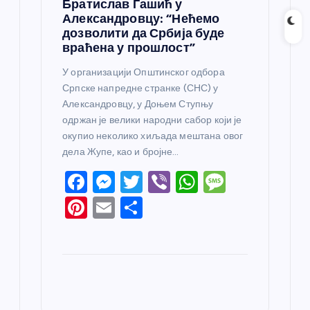
Братислав Гашић у
Александровцу: “Нећемо
дозволити да Србија буде
враћена у прошлост”
У организацији Општинског одбора
Српске напредне странке (СНС) у
Александровцу, у Доњем Ступњу
одржан је велики народни сабор који је
окупио неколико хиљада мештана овог
дела Жупе, као и бројне…
F
M
T
Vi
W
M
a
e
w
b
h
e
Pi
E
S
c
ss
itt
er
at
ss
nt
m
h
e
e
er
s
a
er
ail
ar
b
n
A
g
e
e
o
g
p
e
st