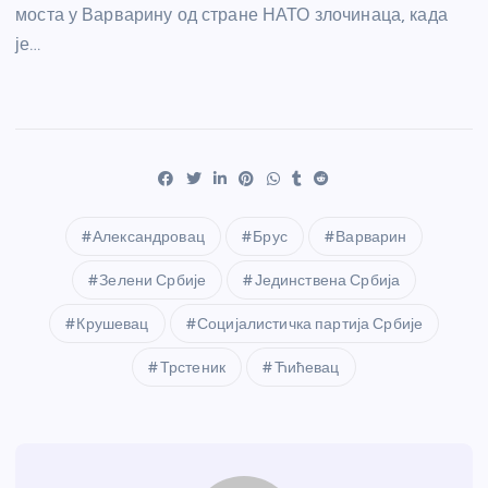
моста у Варварину од стране НАТО злочинаца, када
је…
Александровац
Брус
Варварин
Зелени Србије
Јединствена Србија
Крушевац
Социјалистичка партија Србије
Трстеник
Ћићевац