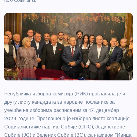
0 Comments
Републичка изборна комисија (РИК) прогласила је и
другу листу кандидата за народне посланике за
учешће на изборима расписаним за 17. децембар
2023. године. Проглашена је изборна листа коалиције
Социјалистичке партије Србије (СПС), Јединствене
Србије (ЈС) и Зелених Србије (ЗС), са називом “Ивица