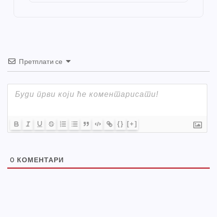
o
er
p
k
Претплати се
{}
[+]
0
КОМЕНТАРИ