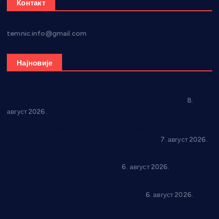
Контакт
temnic.info@gmail.com
Најновије
“Долина Бачине” кренула у уређење кутка за младе
8.
август 2026.
Општина Ћићевац наставља да подржава предузетнике:
10 нових субвенција за самозапошљавање
7. август 2026.
Вражогрнци чувају традицију: “Михољски сусрети села”
уз спортска надметања и забаву
6. август 2026.
Варварин подржао 25 нових предузетника: За
самозапошљавање по 380.000 динара
6. август 2026.
“Трстеник на Морави” од 10. до 16. августа: Богат програм