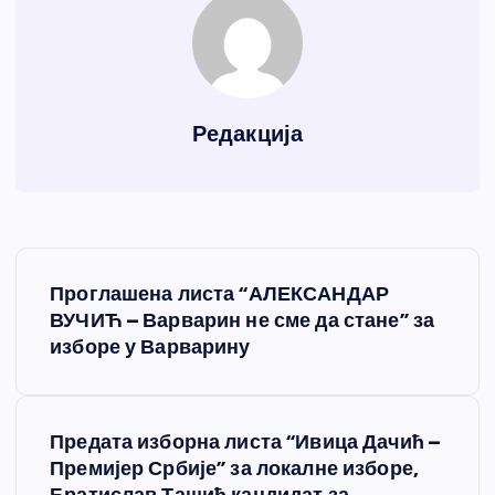
Редакција
К
Проглашена листа “АЛЕКСАНДАР
р
ВУЧИЋ – Варварин не сме да стане” за
изборе у Варварину
е
т
Предата изборна листа “Ивица Дачић –
Премијер Србије” за локалне изборе,
а