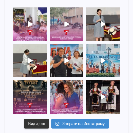
Види још
Запрати на Инстаграму