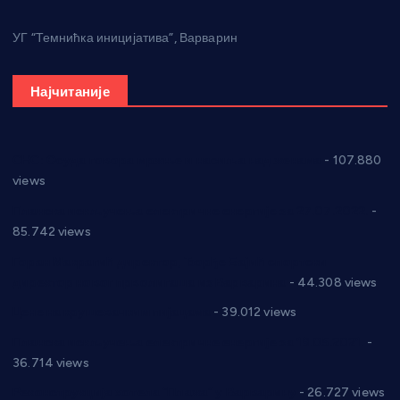
УГ “Темнићка иницијатива”, Варварин
Најчитаније
СНС: Осуда говора мржње и насиља над женама
- 107.880
views
Планска искључења електричне енергије за 27.07.2022.
-
85.742 views
Горан Макрагић директор, Ђорђе Бајић спортски
директор новог прволигаша из Варварина
- 44.308 views
Цене на крушевачким пијацама
- 39.012 views
Планска искључења електричне енергије за 19.05.2021.
-
36.714 views
Реконструкција хотела “Плажа” у Варварину
- 26.727 views