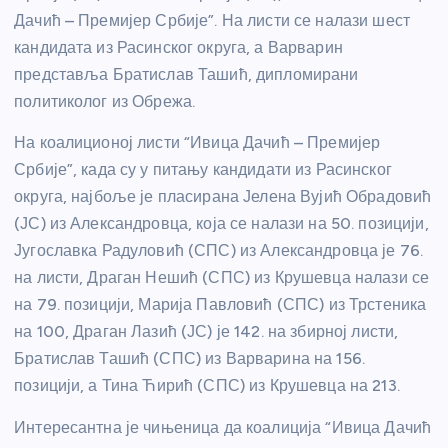
Дачић – Премијер Србије”. На листи се налази шест
кандидата из Расинског округа, а Варварин
представља Братислав Ташић, дипломирани
политиколог из Обрежа.
На коалиционој листи “Ивица Дачић – Премијер
Србије”, када су у питању кандидати из Расинског
округа, најбоље је пласирана Јелена Вујић Обрадовић
(ЈС) из Александровца, која се налази на 50. позицији,
Југославка Радуловић (СПС) из Александровца је 76.
на листи, Драган Нешић (СПС) из Крушевца налази се
на 79. позицији, Марија Павловић (СПС) из Трстеника
на 100, Драган Лазић (ЈС) је 142. на збирној листи,
Братислав Ташић (СПС) из Варварина на 156.
позицији, а Тина Ћирић (СПС) из Крушевца на 213.
Интересантна је чињеница да коалиција “Ивица Дачић