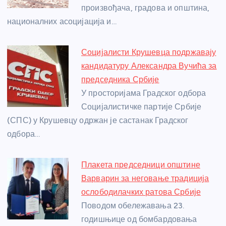
произвођача, градова и општина,
k
националних асоцијација и…
Социјалисти Крушевца подржавају
кандидатуру Александра Вучића за
председника Србије
У просторијама Градског одбора
Социјалистичке партије Србије
(СПС) у Крушевцу одржан је састанак Градског
одбора…
Плакета председници општине
Варварин за неговање традиција
ослободилачких ратова Србије
Поводом обележавања 23.
годишњице од бомбардовања