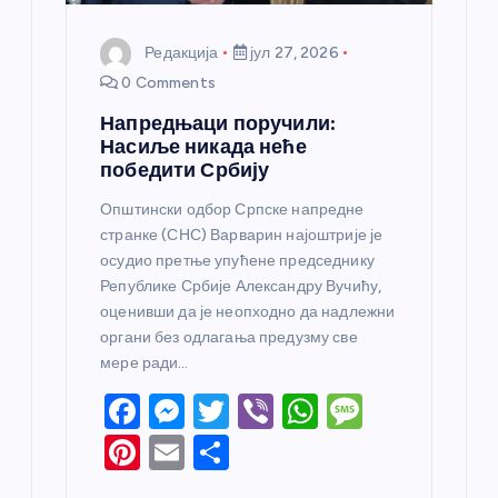
Редакција
јул 27, 2026
0 Comments
Напредњаци поручили:
Насиље никада неће
победити Србију
Општински одбор Српске напредне
странке (СНС) Варварин најоштрије је
осудио претње упућене председнику
Републике Србије Александру Вучићу,
оценивши да је неопходно да надлежни
органи без одлагања предузму све
мере ради…
F
M
T
Vi
W
M
a
e
w
b
h
e
Pi
E
S
c
ss
itt
er
at
ss
nt
m
h