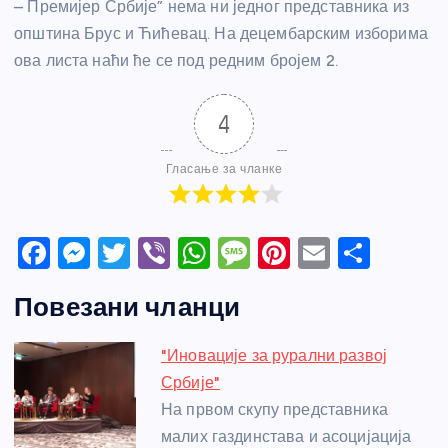
– Премијер Србије” нема ни једног представника из
општина Брус и Ћићевац. На децембарским изборима
ова листа наћи ће се под редним бројем 2.
4
Гласање за чланке
F
M
T
Vi
W
M
Pi
E
S
a
e
w
b
h
e
nt
m
h
Повезани чланци
c
ss
itt
er
at
ss
er
ail
ar
e
e
er
s
a
e
e
"Иновације за рурални развој
b
n
A
g
st
Србије"
o
g
p
e
На првом скупу представника
o
er
p
малих газдинстава и асоцијација