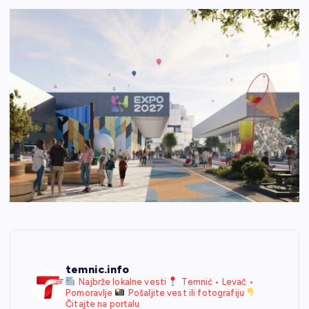
temnic.info
Najbrže lokalne vesti
Temnić • Levač •
Pomoravlje
Pošaljite vest ili fotografiju
Čitajte na portalu