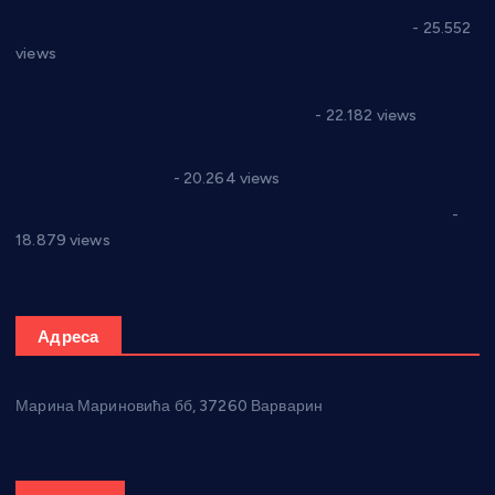
Апел за помоћ породици Марковић из Варварина
- 25.552
views
Саопштење и демант Дома здравља “Др Властимир
Годић” на текст који кружи фејсбуком
- 22.182 views
Јелена Вујић-Обрадовић представник Александровца у
Парламенту Србије
- 20.264 views
Откривена илегална штампарија новца код Варварина
-
18.879 views
Адреса
Марина Мариновића бб, 37260 Варварин