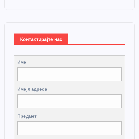
Контактирајте нас
Име
Имејл адреса
Предмет