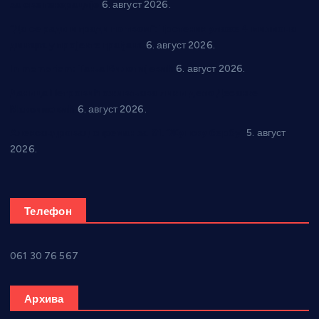
за све генерације
6. август 2026.
“Да се ради и гради по твом”: Трстеник улаже 4 милиона
динара у пројекте грађана
6. август 2026.
In memoriam: Тања Вилотијевић
6. август 2026.
Даница Петровић оживљава лик и дело Десанке
Максимовић
6. август 2026.
Александровац спреман за 61. “Жупску бербу”
5. август
2026.
Телефон
061 30 76 567
Архива