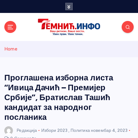
S
k
i
p
t
o
Темнићки
c
Home
o
n
информативн
t
e
Проглашена изборна листа
и портал
n
“Ивица Дачић – Премијер
t
Србије”, Братислав Ташић
кандидат за народног
посланика
Редакција
Избори 2023
,
Политика
новембар 4, 2023