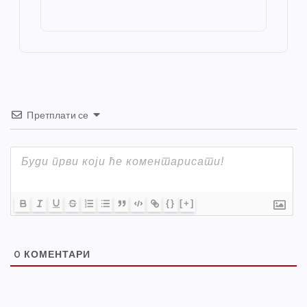
o
g
p
e
st
o
er
p
k
Претплати се
{}
[+]
0
КОМЕНТАРИ