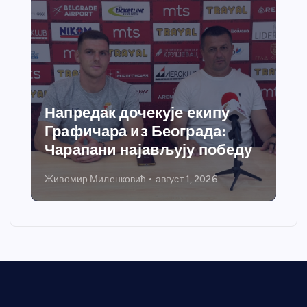
Напредак дочекује екипу
Графичара из Београда:
Чарапани најављују победу
Живомир Миленковић
август 1, 2026
Н