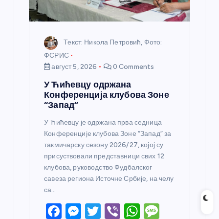
к
а
Текст: Никола Петровић, Фото:
ФСРИС
август 5, 2026
0 Comments
У Ћићевцу одржана
Конференција клубова Зоне
“Запад”
У Ћићевцу је одржана прва седница
Конференције клубова Зоне “Запад” за
такмичарску сезону 2026/27, којој су
присуствовали представници свих 12
клубова, руководство Фудбалског
савеза региона Источне Србије, на челу
са…
F
M
T
Vi
W
M