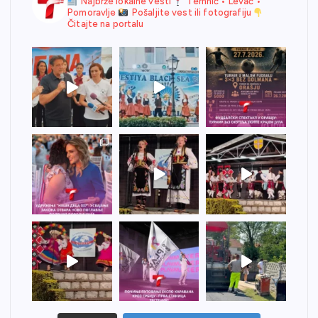
Najbrže lokalne vesti
Temnić • Levač •
Pomoravlje
Pošaljite vest ili fotografiju
Čitajte na portalu