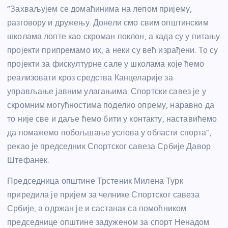
“Захваљујем се домаћинима на лепом пријему,
разговору и дружењу. Донели смо свим општинским
школама лопте као скроман поклон, а када су у питању
пројекти припремамо их, а неки су већ израђени. То су
пројекти за фискултурне сале у школама које ћемо
реализовати кроз средства Канцеларије за
управљање јавним улагањима. Спортски савез је у
скромним могућностима поделио опрему, наравно да
то није све и даље ћемо бити у контакту, наставићемо
да помажемо побољшање услова у области спорта”,
рекао је председник Спортског савеза Србије Давор
Штефанек.
Председница општине Трстеник Милена Турк
приредила је пријем за челнике Спортског савеза
Србије, а одржан је и састанак са помоћником
председнице општине задуженом за спорт Ненадом