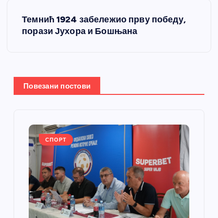
е
Темнић 1924 забележио прву победу,
т
порази Јухора и Бошњана
а
њ
Повезани постови
е
ч
л
СПОРТ
а
н