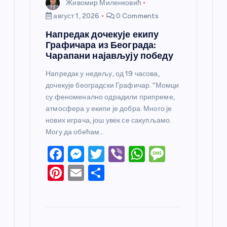
Живомир Миленковић
август 1, 2026
0 Comments
Напредак дочекује екипу
Графичара из Београда:
Чарапани најављују победу
Напредак у недељу, од 19 часова,
дочекује београдски Графичар. “Момци
су феноменално одрадили припреме,
атмосфера у екипи је добра. Много је
нових играча, још увек се сакупљамо.
Могу да обећам…
F
M
T
Vi
W
M
a
e
w
b
h
e
Pi
E
S
c
ss
itt
er
at
ss
nt
m
h
e
e
er
s
a
er
ail
ar
b
n
A
g
e
e