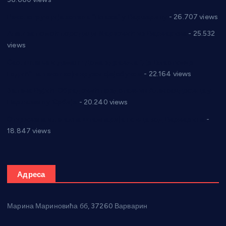
Реконструкција хотела “Плажа” у Варварину
- 26.707 views
Апел за помоћ породици Марковић из Варварина
- 25.532
views
Саопштење и демант Дома здравља “Др Властимир
Годић” на текст који кружи фејсбуком
- 22.164 views
Јелена Вујић-Обрадовић представник Александровца у
Парламенту Србије
- 20.240 views
Откривена илегална штампарија новца код Варварина
-
18.847 views
Адреса
Марина Мариновића бб, 37260 Варварин