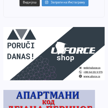
Види још
Запрати на Инстаграму