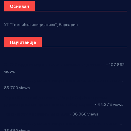
Оснивач
УГ “Темнићка иницијатива”, Варварин
Најчитаније
СНС: Осуда говора мржње и насиља над женама
- 107.862
views
Планска искључења електричне енергије за 27.07.2022.
-
85.700 views
Горан Макрагић директор, Ђорђе Бајић спортски
директор новог прволигаша из Варварина
- 44.278 views
Цене на крушевачким пијацама
- 38.986 views
Планска искључења електричне енергије за 19.05.2021.
-
36.660 views