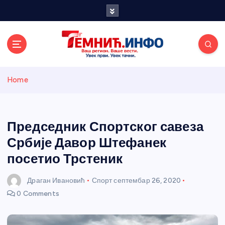
S
k
i
p
t
o
Темнићки
c
Home
o
n
информативн
t
e
Председник Спортског савеза
и портал
n
Србије Давор Штефанек
t
посетио Трстеник
Драган Ивановић
Спорт
септембар 26, 2020
0 Comments