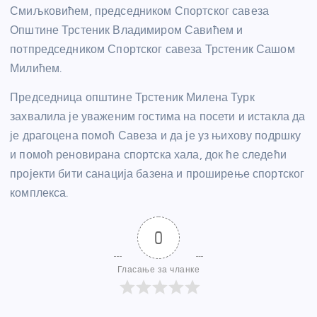
Смиљковићем, председником Спортског савеза
Општине Трстеник Владимиром Савићем и
потпредседником Спортског савеза Трстеник Сашом
Милићем.
Председница општине Трстеник Милена Турк
захвалила је уваженим гостима на посети и истакла да
је драгоцена помоћ Савеза и да је уз њихову подршку
и помоћ реновирана спортска хала, док ће следећи
пројекти бити санација базена и проширење спортског
комплекса.
0
Гласање за чланке