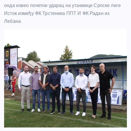
онда извео почетни ударац на утакмици Српске лиге
Исток између ФК Трстеника ППТ И ФК Радан из
Лебана.