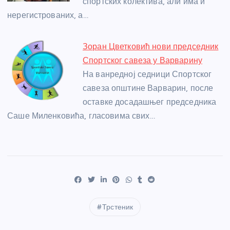
спортских колектива, али има и
нерегистрованих, а…
Зоран Цветковић нови председник
Спортског савеза у Варварину
На ванредној седници Спортског
савеза општине Варварин, после
оставке досадашњег председника
Саше Миленковића, гласовима свих…
Трстеник