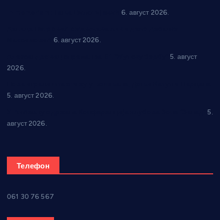
In memoriam: Тања Вилотијевић
6. август 2026.
Даница Петровић оживљава лик и дело Десанке
Максимовић
6. август 2026.
Александровац спреман за 61. “Жупску бербу”
5. август
2026.
Нова игралишта стижу у Бошњане, Доњи Катун и Парцане
5. август 2026.
У Ћићевцу одржана Конференција клубова Зоне “Запад”
5.
август 2026.
Телефон
061 30 76 567