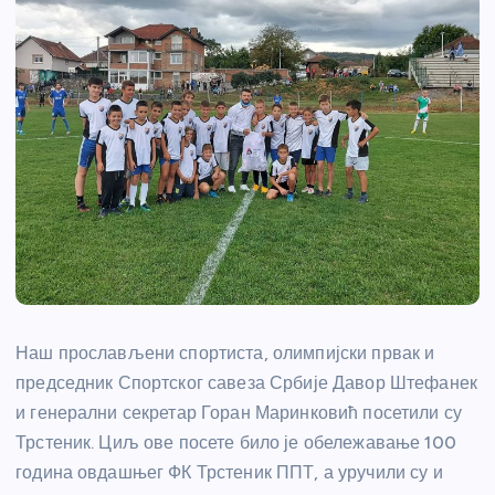
Наш прослављени спортиста, олимпијски првак и
председник Спортског савеза Србије Давор Штефанек
и генерални секретар Горан Маринковић посетили су
Трстеник. Циљ ове посете било је обележавање 100
година овдашњег ФК Трстеник ППТ, а уручили су и