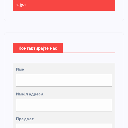
« јул
Контактирајте нас
Име
Имејл адреса
Предмет