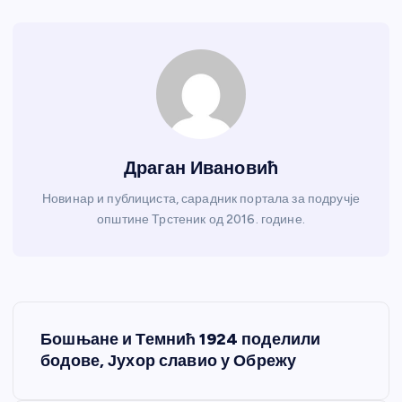
Драган Ивановић
Новинар и публициста, сарадник портала за подручје
општине Трстеник од 2016. године.
К
Бошњане и Темнић 1924 поделили
р
бодове, Јухор славио у Обрежу