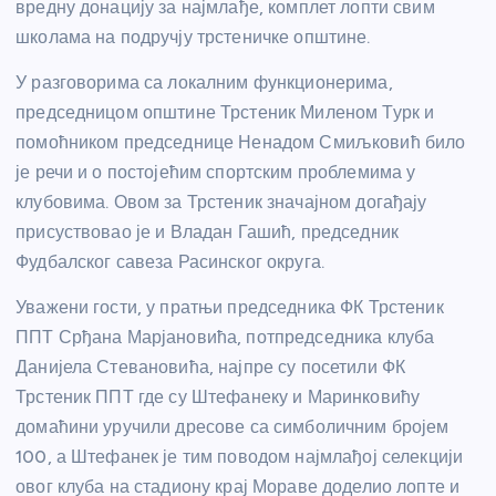
вредну донацију за најмлађе, комплет лопти свим
школама на подручју трстеничке општине.
У разговорима са локалним функционерима,
председницом општине Трстеник Миленом Турк и
помоћником председнице Ненадом Смиљковић било
је речи и о постојећим спортским проблемима у
клубовима. Овом за Трстеник значајном догађају
присуствовао је и Владан Гашић, председник
Фудбалског савеза Расинског округа.
Уважени гости, у пратњи председника ФК Трстеник
ППТ Срђана Марјановића, потпредседника клуба
Данијела Стевановића, најпре су посетили ФК
Трстеник ППТ где су Штефанеку и Маринковићу
домаћини уручили дресове са симболичним бројем
100, а Штефанек је тим поводом најмлађој селекцији
овог клуба на стадиону крај Мораве доделио лопте и