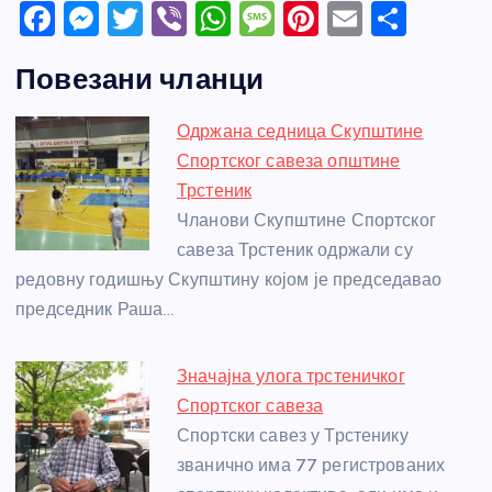
F
M
T
Vi
W
M
Pi
E
S
a
e
w
b
h
e
nt
m
h
Повезани чланци
c
ss
itt
er
at
ss
er
ail
ar
e
e
er
s
a
e
e
Одржана седница Скупштине
b
n
A
g
st
Спортског савеза општине
o
g
p
e
Трстеник
o
er
p
Чланови Скупштине Спортског
савеза Трстеник одржали су
k
редовну годишњу Скупштину којом је председавао
председник Раша…
Значајна улога трстеничког
Спортског савеза
Спортски савез у Трстенику
званично има 77 регистрованих