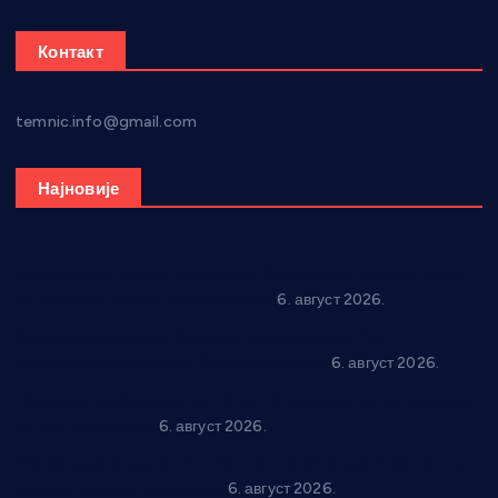
Контакт
temnic.info@gmail.com
Најновије
Вражогрнци чувају традицију: “Михољски сусрети села”
уз спортска надметања и забаву
6. август 2026.
Варварин подржао 25 нових предузетника: За
самозапошљавање по 380.000 динара
6. август 2026.
“Трстеник на Морави” од 10. до 16. августа: Богат програм
за све генерације
6. август 2026.
“Да се ради и гради по твом”: Трстеник улаже 4 милиона
динара у пројекте грађана
6. август 2026.