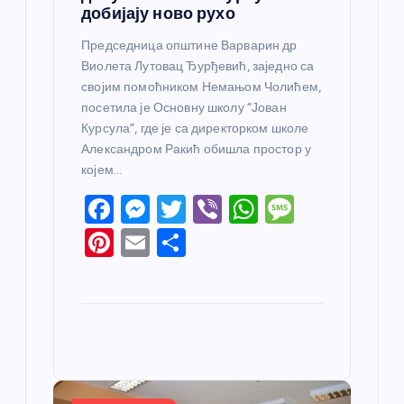
добијају ново рухо
Председница општине Варварин др
Виолета Лутовац Ђурђевић, заједно са
својим помоћником Немањом Чолићем,
посетила је Основну школу “Јован
Курсула”, где је са директорком школе
Александром Ракић обишла простор у
којем…
F
M
T
Vi
W
M
a
e
w
b
h
e
Pi
E
S
c
ss
itt
er
at
ss
nt
m
h
e
e
er
s
a
er
ail
ar
b
n
A
g
e
e
o
g
p
e
st
o
er
p