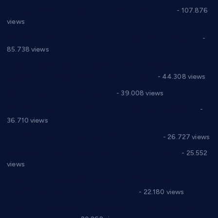
СНС: Осуда говора мржње и насиља над женама
- 107.876
views
Планска искључења електричне енергије за 27.07.2022.
-
85.738 views
Горан Макрагић директор, Ђорђе Бајић спортски
директор новог прволигаша из Варварина
- 44.308 views
Цене на крушевачким пијацама
- 39.008 views
Планска искључења електричне енергије за 19.05.2021.
-
36.710 views
Реконструкција хотела “Плажа” у Варварину
- 26.727 views
Апел за помоћ породици Марковић из Варварина
- 25.552
views
Саопштење и демант Дома здравља “Др Властимир
Годић” на текст који кружи фејсбуком
- 22.180 views
Јелена Вујић-Обрадовић представник Александровца у