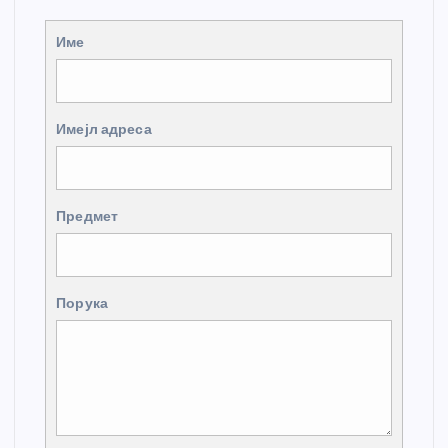
Име
Имејл адреса
Предмет
Порука