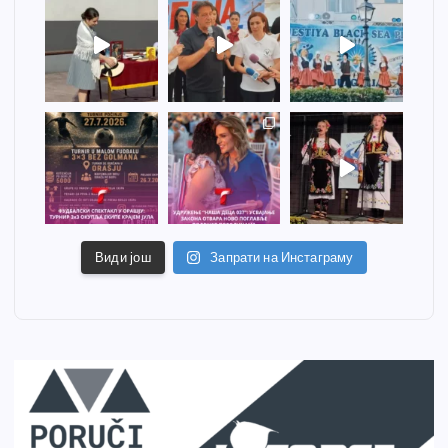
Види још
Запрати на Инстаграму