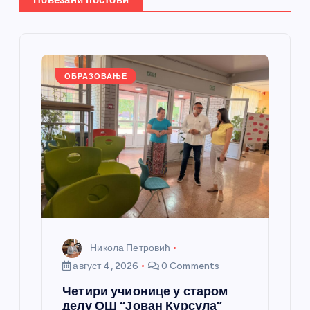
е
ч
л
ОБРАЗОВАЊЕ
а
н
к
а
Никола Петровић
август 4, 2026
0 Comments
Четири учионице у старом
делу ОШ “Јован Курсула”