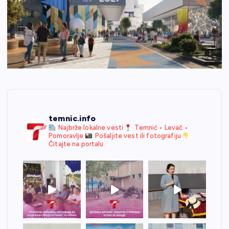
temnic.info
Najbrže lokalne vesti
Temnić • Levač •
Pomoravlje
Pošaljite vest ili fotografiju
Čitajte na portalu