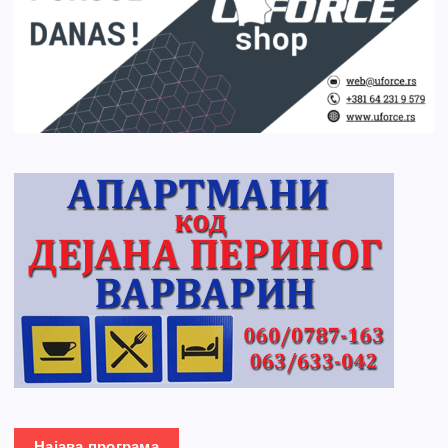
Најава програма