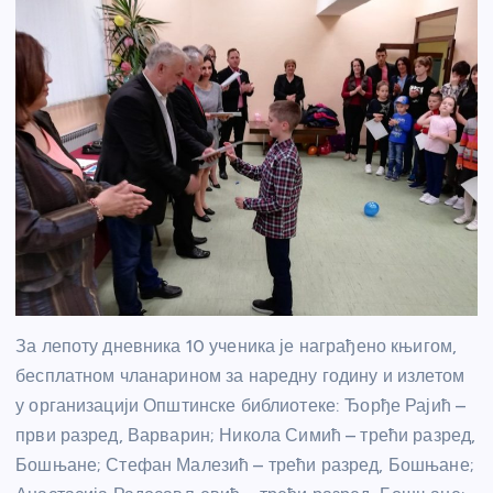
За лепоту дневника 10 ученика је награђено књигом,
бесплатном чланарином за наредну годину и излетом
у организацији Општинске библиотеке: Ђорђе Рајић –
први разред, Варварин; Никола Симић – трећи разред,
Бошњане; Стефан Малезић – трећи разред, Бошњане;