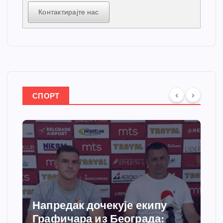
Контактирајте нас
СПОРТ
Спортски центар “Ћићевац”
добија савремени систем