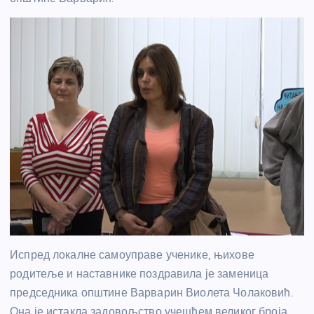
Испред локалне самоуправе ученике, њихове
родитеље и наставнике поздравила је заменица
председника општине Варварин Виолета Чолаковић.
Она је истакла задовољство учешћем великог броја