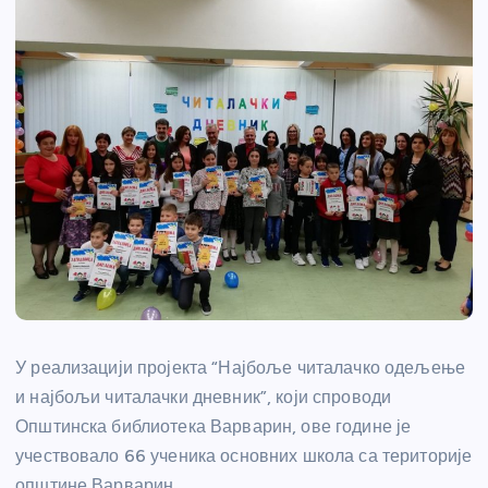
У реализацији пројекта “Најбоље читалачко одељење
и најбољи читалачки дневник”, који спроводи
Општинска библиотека Варварин, ове године је
учествовало 66 ученика основних школа са територије
општине Варварин.