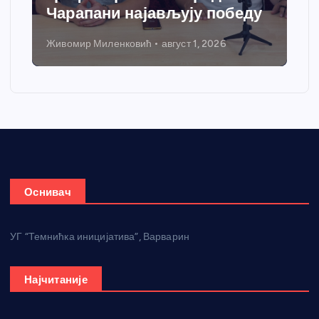
грејања
Никола Петровић
јул 31, 2026
Оснивач
УГ “Темнићка иницијатива”, Варварин
Најчитаније