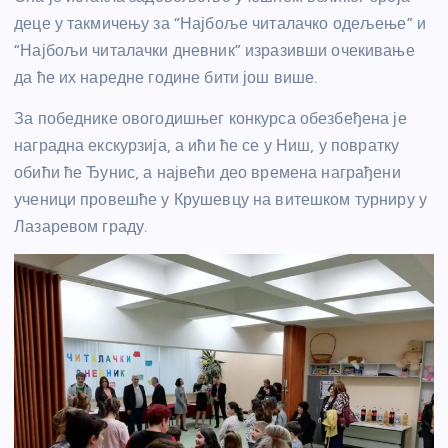
деце у такмичењу за “Најбоље читалачко одељење” и
“Најбољи читалачки дневник” изразивши очекивање
да ће их наредне године бити још више.
За победнике овогодишњег конкурса обезбеђена је
наградна екскурзија, а ићи ће се у Ниш, у повратку
обићи ће Ђунис, а највећи део времена награђени
ученици провешће у Крушевцу на витешком турниру у
Лазаревом граду.