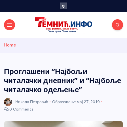
S
k
i
p
t
o
Темнићки
c
Home
o
n
информативн
t
e
Проглашени “Најбољи
и портал
n
читалачки дневник” и “Најбоље
t
читалачко одељење”
Никола Петровић
Образовање
мај 27, 2019
0 Comments