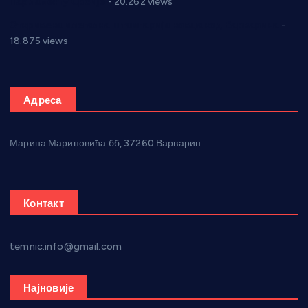
Парламенту Србије
- 20.262 views
Откривена илегална штампарија новца код Варварина
-
18.875 views
Адреса
Марина Мариновића бб, 37260 Варварин
Контакт
temnic.info@gmail.com
Најновије