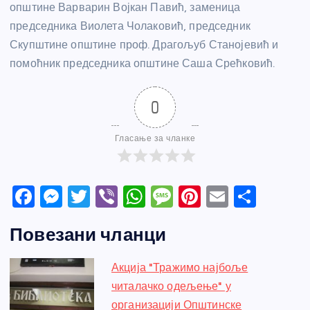
општине Варварин Војкан Павић, заменица
председника Виолета Чолаковић, председник
Скупштине општине проф. Драгољуб Станојевић и
помоћник председника општине Саша Срећковић.
0
Гласање за чланке
F
M
T
Vi
W
M
Pi
E
S
a
e
w
b
h
e
nt
m
h
Повезани чланци
c
ss
itt
er
at
ss
er
ail
ar
e
e
er
s
a
e
e
Акција "Тражимо најбоље
b
n
A
g
st
читалачко одељење" у
o
g
p
e
организацији Општинске