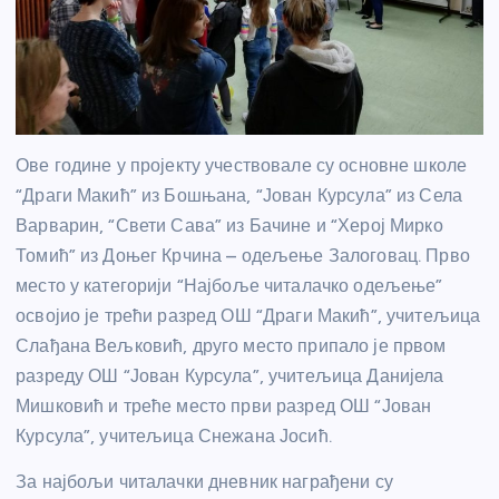
Ове године у пројекту учествовале су основне школе
“Драги Макић” из Бошњана, “Јован Курсула” из Села
Варварин, “Свети Сава” из Бачине и “Херој Мирко
Томић” из Доњег Крчина – одељење Залоговац. Прво
место у категорији “Најбоље читалачко одељење”
освојио је трећи разред ОШ “Драги Макић”, учитељица
Слађана Вељковић, друго место припало је првом
разреду ОШ “Јован Курсула”, учитељица Данијела
Мишковић и треће место први разред ОШ “Јован
Курсула”, учитељица Снежана Јосић.
За најбољи читалачки дневник награђени су