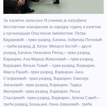
За изузетно залагање 15 ученика је награђено
бесплатном чланарином за наредну годину и излетом
у организацији Општинске библиотеке: Петра
Видојковић – први разред, Бачина; Анђелија Петковић
– трећи разред, Д. Катун; Михајло Костић – други
разред, Бачина; Николина Репац – први разред,
Варварин; Ана Марија Живановић – први разред,
Варварин; Вељко Томић – први разред, Варварин;
Марта Рашић- први разред, Варварин; Јана
Стефановић- први разред, Варварин; Емилија
Јовановић- први разред, Варварин; Тадија
Милојевић- први разред, Варварин; Реља
Спасојевић- први разред, Варварин; Јелена Савић –
трећи разред, Бошњане; Нина Јовановић- трећи