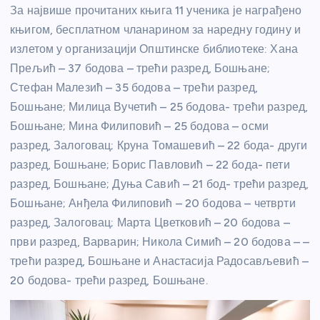
За највише прочитаних књига 11 ученика је награђено
књигом, бесплатном чланарином за наредну годину и
излетом у организацији Општинске библиотеке: Хана
Прељић – 37 бодова – трећи разред, Бошњане;
Стефан Малезић – 35 бодова – трећи разред,
Бошњане; Милица Вучетић – 25 бодова- трећи разред,
Бошњане; Мина Филиповић – 25 бодова – осми
разред, Залоговац; Круна Томашевић – 22 бода- други
разред, Бошњане; Борис Павловић – 22 бода- пети
разред, Бошњане; Дуња Савић – 21 бод- трећи разред,
Бошњане; Анђела Филиповић – 20 бодова – четврти
разред, Залоговац; Марта Цветковић – 20 бодова –
први разред, Варварин; Никола Симић – 20 бодова – –
трећи разред, Бошњане и Анастасија Радосављевић –
20 бодова- трећи разред, Бошњане.