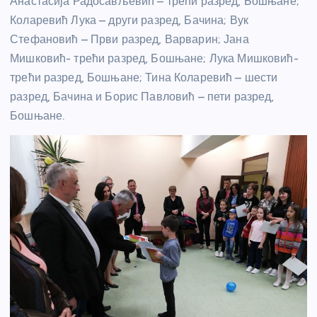
Анастасија Радосављевић – трећи разред, Бошњане;
Коларевић Лука – други разред, Бачина; Вук
Стефановић – Први разред, Варварин; Јана
Мишковић- трећи разред, Бошњане; Лука Мишковић-
трећи разред, Бошњане; Тина Коларевић – шести
разред, Бачина и Борис Павловић – пети разред,
Бошњане.