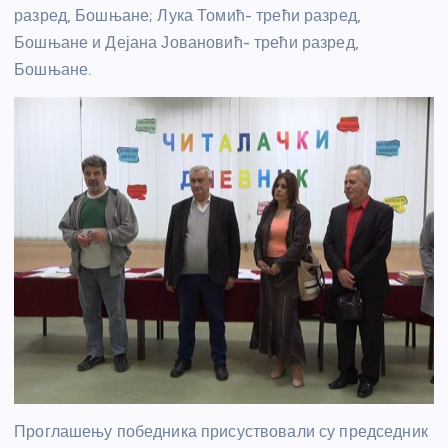
разред, Бошњане; Лука Томић- трећи разред,
Бошњане и Дејана Јовановић- трећи разред,
Бошњане.
Проглашењу победника присуствовали су председник