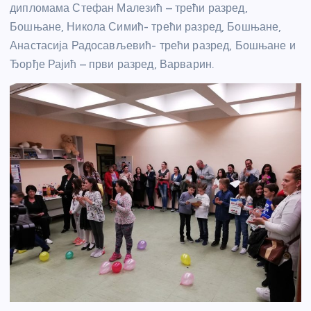
дипломама Стефан Малезић – трећи разред,
Бошњане, Никола Симић- трећи разред, Бошњане,
Анастасија Радосављевић- трећи разред, Бошњане и
Ђорђе Рајић – први разред, Варварин.