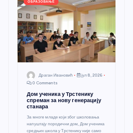
k
ОБРАЗОВАЊЕ
Драган Ивановић
јул 8, 2026
0 Comments
Дом ученика у Трстенику
спреман за нову генерацију
станара
За многе младе који због школовања
напуштају породични дом, Дом ученика
средњих школа у Трстенику није само