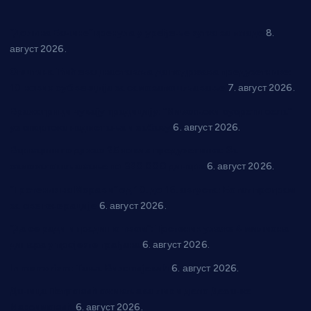
“Долина Бачине” кренула у уређење кутка за младе
8.
август 2026.
Општина Ћићевац наставља да подржава предузетнике:
10 нових субвенција за самозапошљавање
7. август 2026.
Вражогрнци чувају традицију: “Михољски сусрети села”
уз спортска надметања и забаву
6. август 2026.
Варварин подржао 25 нових предузетника: За
самозапошљавање по 380.000 динара
6. август 2026.
“Трстеник на Морави” од 10. до 16. августа: Богат програм
за све генерације
6. август 2026.
“Да се ради и гради по твом”: Трстеник улаже 4 милиона
динара у пројекте грађана
6. август 2026.
In memoriam: Тања Вилотијевић
6. август 2026.
Даница Петровић оживљава лик и дело Десанке
Максимовић
6. август 2026.