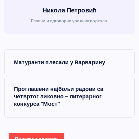
Никола Петровић
Главни и одговорни уредник портала.
К
Матуранти плесали у Варварину
р
е
Проглашени најбољи радови са
четвртог ликовно – литерарног
т
конкурса “Мост”
а
њ
Повезани постови