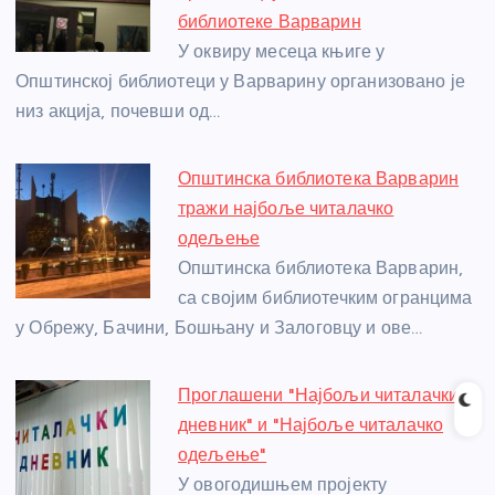
o
er
p
библиотеке Варварин
У оквиру месеца књиге у
k
Општинској библиотеци у Варварину организовано је
низ акција, почевши од…
Општинска библиотека Варварин
тражи најбоље читалачко
одељење
Општинска библиотека Варварин,
са својим библиотечким огранцима
у Обрежу, Бачини, Бошњану и Залоговцу и ове…
Проглашени "Најбољи читалачки
дневник" и "Најбоље читалачко
одељење"
У овогодишњем пројекту