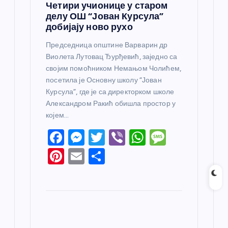
Четири учионице у старом
делу ОШ “Јован Курсула”
добијају ново рухо
Председница општине Варварин др
Виолета Лутовац Ђурђевић, заједно са
својим помоћником Немањом Чолићем,
посетила је Основну школу “Јован
Курсула”, где је са директорком школе
Александром Ракић обишла простор у
којем…
F
M
T
Vi
W
M
a
e
w
b
h
e
Pi
E
S
c
ss
itt
er
at
ss
nt
m
h
e
e
er
s
a
er
ail
ar
b
n
A
g
e
e
o
g
p
e
st