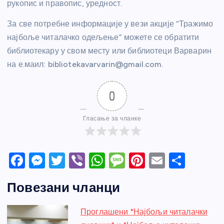
рукопис и правопис, уредност.
За све потребне информације у вези акције “Тражимо
најбоље читалачко одељење” можете се обратити
библиотекару у свом месту или библиотеци Варварин
на е.маил: bibliotekavarvarin@gmail.com.
0
Гласање за чланке
F
M
T
Vi
W
M
Pi
E
S
a
e
w
b
h
e
nt
m
h
Повезани чланци
c
ss
itt
er
at
ss
er
ail
ar
e
e
er
s
a
e
e
Проглашени "Најбољи читалачки