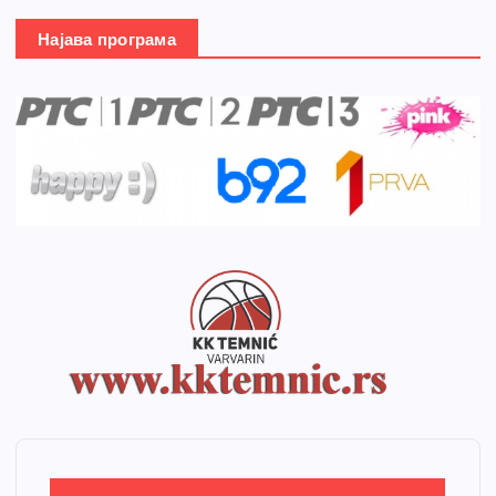
Најава програма