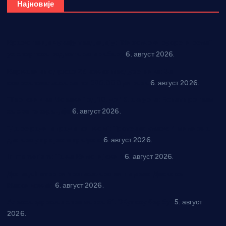
Најновије
Вражогрнци чувају традицију: “Михољски сусрети села”
уз спортска надметања и забаву
6. август 2026.
Варварин подржао 25 нових предузетника: За
самозапошљавање по 380.000 динара
6. август 2026.
“Трстеник на Морави” од 10. до 16. августа: Богат програм
за све генерације
6. август 2026.
“Да се ради и гради по твом”: Трстеник улаже 4 милиона
динара у пројекте грађана
6. август 2026.
In memoriam: Тања Вилотијевић
6. август 2026.
Даница Петровић оживљава лик и дело Десанке
Максимовић
6. август 2026.
Александровац спреман за 61. “Жупску бербу”
5. август
2026.