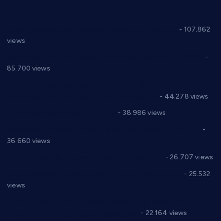
СНС: Осуда говора мржње и насиља над женама
- 107.862
views
Планска искључења електричне енергије за 27.07.2022.
-
85.700 views
Горан Макрагић директор, Ђорђе Бајић спортски
директор новог прволигаша из Варварина
- 44.278 views
Цене на крушевачким пијацама
- 38.986 views
Планска искључења електричне енергије за 19.05.2021.
-
36.660 views
Реконструкција хотела “Плажа” у Варварину
- 26.707 views
Апел за помоћ породици Марковић из Варварина
- 25.532
views
Саопштење и демант Дома здравља “Др Властимир
Годић” на текст који кружи фејсбуком
- 22.164 views