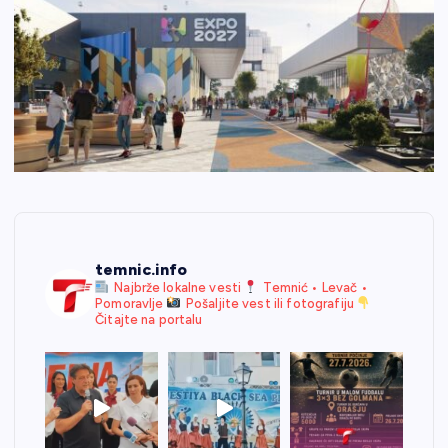
temnic.info
Najbrže lokalne vesti
Temnić • Levač •
Pomoravlje
Pošaljite vest ili fotografiju
Čitajte na portalu