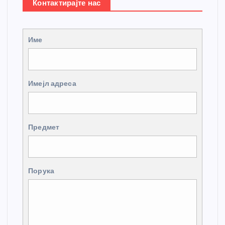
Контактирајте нас
Име
Имејл адреса
Предмет
Порука