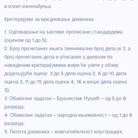
и излет изненађења.
Критеријуми за вредновање дневника:
1. Oдговарање на захтеве прописане стандардима
(оценом од 1 до 5);
2. Број прочитаних књига (минимални број дела је 3, а
број прочитаних дела и уписаних у дневник по
наведеним критеријумима жири ће узети у обзир
додељујући оцену: 3 до 5 дела оцена 2, 6 до 10 дела
оцена 3, 11 до 15 дела оцена 4, 16 и више дела оцена
5);
3. Обавезни задатак – Бранислав Нушић – од 5 до 8
разреда;
4. Обавезни задатак – народна књижевност – од 1 до 8
разреда;
5. Лепота дневника – компатибилност илустрације,