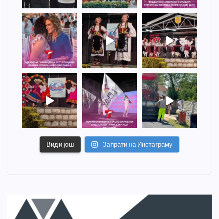
Види још
Запрати на Инстаграму