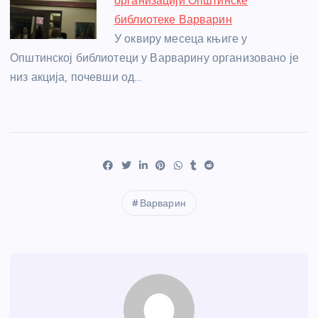
организацији Општинске
библиотеке Варварин
У оквиру месеца књиге у
Општинској библиотеци у Варварину организовано је
низ акција, почевши од…
Варварин