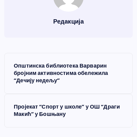
Редакција
К
Општинска библиотека Варварин
р
бројним активностима обележила
“Дечију недељу”
е
т
Пројекат “Спорт у школе” у ОШ “Драги
Макић” у Бошњану
а
њ