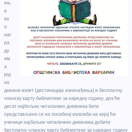
ењ
е
ка
о
наг
ра
ду
им
а
јед
но
дневни излет (дестинација изненађења) и бесплатну
чланску карту библиотеке за наредну годину, док ће
десет најбољих читалачких дневника бити
представљено се на посебној изложби на којој ће
ученици најбољих читалачких дневника добити
бесплатну чланску карту библиотеке за наредну годину