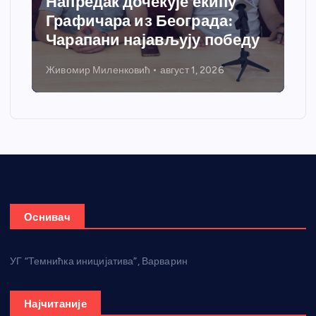
Напредак дочекује екипу
Спор
Графичара из Београда:
доби
Чарапани најављују победу
греј
Живомир Миленковић
август 1, 2026
Никола 
Оснивач
УГ “Темнићка иницијатива”, Варварин
Најчитаније