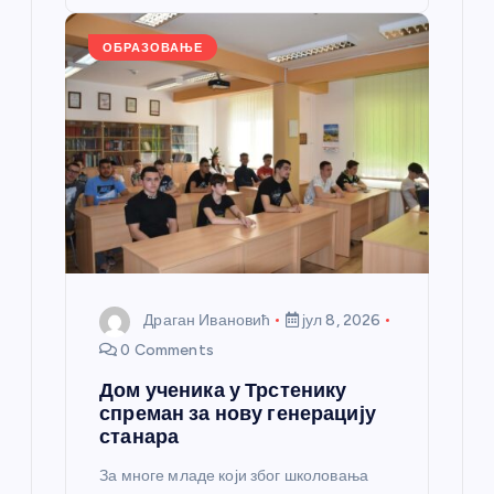
o
er
p
k
ОБРАЗОВАЊЕ
Драган Ивановић
јул 8, 2026
0 Comments
Дом ученика у Трстенику
спреман за нову генерацију
станара
За многе младе који због школовања