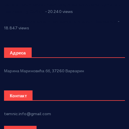
Јелена Вујић-Обрадовић представник Александровца у
Парламенту Србије
- 20.240 views
Откривена илегална штампарија новца код Варварина
-
18.847 views
Адреса
Марина Мариновића бб, 37260 Варварин
Контакт
temnic.info@gmail.com