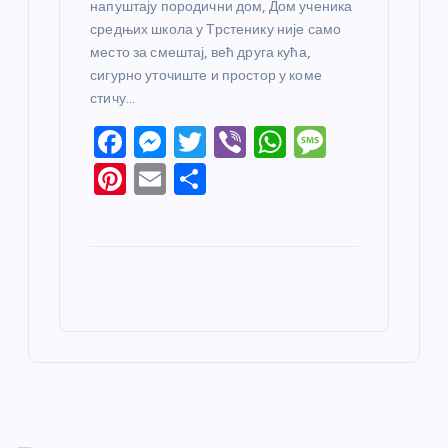
напуштају породични дом, Дом ученика
средњих школа у Трстенику није само
место за смештај, већ друга кућа,
сигурно уточиште и простор у коме
стичу…
F
M
T
Vi
W
M
a
e
w
b
h
e
Pi
E
S
c
ss
itt
er
at
ss
nt
m
h
e
e
er
s
a
er
ail
ar
b
n
A
g
e
e
o
g
p
e
st
o
er
p
k