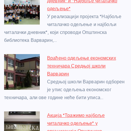
b
n
A
g
st
дневник" и "Најбоље читалачко
o
g
p
e
одељење"
o
er
p
У реализацији пројекта "Најбоље
читалачко одељење и најбољи
k
читалачки дневник", који спроводи Општинска
библиотека Варварин,…
Враћено одељење економских
техничара Средњој школи
Варварин
Средњој школи Варварин одборен
је упис одељења економског
техничара, али ове године неће бити уписа…
Акција "Тражимо најбоље
читалачко одељење" у