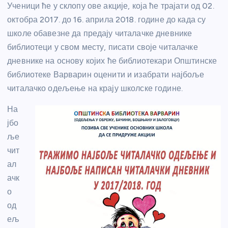
Ученици ће у склопу ове акције, која ће трајати од 02.
октобра 2017. до 16. априла 2018. године до
када су
школе обавезне да предају читалачке дневнике
библиотеци у свом месту
, писати своје читалачке
дневнике на основу којих ће библиотекари Општинске
библиотеке Варварин оценити и изабрати најбоље
читалачко одељење на крају школске године.
На
јбо
ље
чит
ал
ачк
о
од
ељ