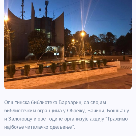
Општинска библиотека Варварин, са својим
библиотечким огранцима у Обрежу, Бачини, Бошњану
и Залоговцу и ове године организује акцију “Тражимо
најбоље читалачко одељење”.