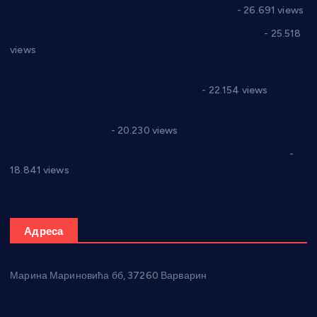
Реконструкција хотела “Плажа” у Варварину
- 26.691 views
Апел за помоћ породици Марковић из Варварина
- 25.518
views
Саопштење и демант Дома здравља “Др Властимир
Годић” на текст који кружи фејсбуком
- 22.154 views
Јелена Вујић-Обрадовић представник Александровца у
Парламенту Србије
- 20.230 views
Откривена илегална штампарија новца код Варварина
-
18.841 views
Адреса
Марина Мариновића бб, 37260 Варварин