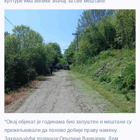
културе има велики значај за све мештане.
“Овај објекат је годинама био запуштен и мештани су
прижељкивали да поново добије праву намену.
Захваљујући подршци Општине Варварин, Дом