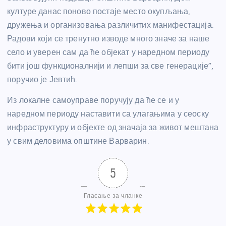
културе данас поново постаје место окупљања,
дружења и организовања различитих манифестација.
Радови који се тренутно изводе много значе за наше
село и уверен сам да ће објекат у наредном периоду
бити још функционалнији и лепши за све генерације”,
поручио је Јевтић.
Из локалне самоуправе поручују да ће се и у
наредном периоду наставити са улагањима у сеоску
инфраструктуру и објекте од значаја за живот мештана
у свим деловима општине Варварин.
5
Гласање за чланке