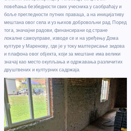
повећања безбедности свих учесника у саобраћају и
боље прегледности путних праваца, а на иницијативу
мештана овог села и уз њихов добровољни рад. Поред
тога, значајни радови, финансирани од стране
локалне самоуправе, изводе се и на уређењу Дома
културе у Маренову, где је у току малтерисање зидова
и плафона овог објекта, који за мештане има велики
значај као место окупљања и одржавања различитих
друштвених и културних садржаја.