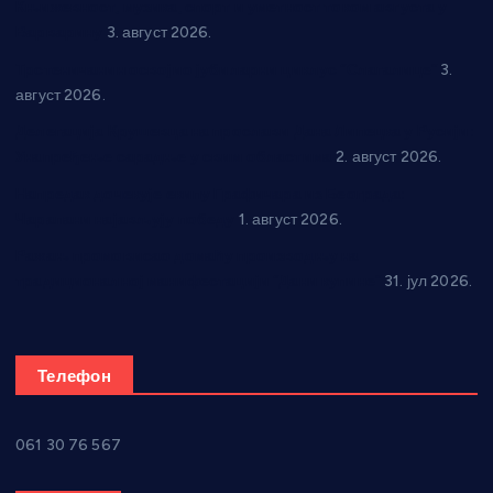
Књижевност, музика, спорт и уметност током августа у
Варварину
3. август 2026.
Трстеничанин освојио јубиларни циклус “Слагалице”
3.
август 2026.
Делегација Крушевца на прослави Дана Липецка у Русији:
Унапређење сарадње у свим областима
2. август 2026.
Напредак дочекује екипу Графичара из Београда:
Чарапани најављују победу
1. август 2026.
Ражањ промовисао домаћу производњу на
традиционалној манифестацији “Дани купине”
31. јул 2026.
Телефон
061 30 76 567