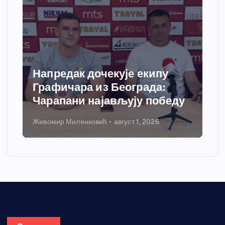
Спортски центар “Ћићевац”
добија савремени систем
грејања
Никола Петровић
јул 31, 2026