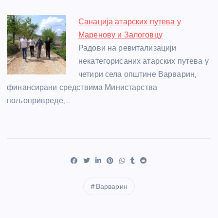
Санација атарских путева у
Маренову и Залоговцу
Радови на ревитализацији
некатегорисаних атарских путева у
четири села општине Варварин,
финансирани средствима Министарства
пољопривреде,…
Варварин