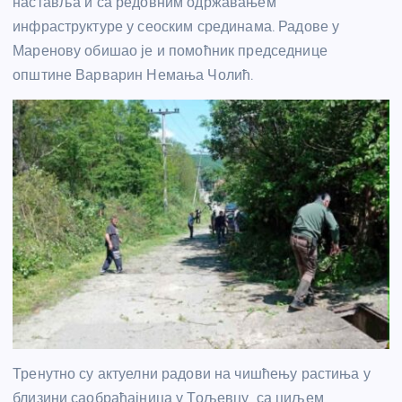
наставља и са редовним одржавањем
инфраструктуре у сеоским срединама. Радове у
Маренову обишао је и помоћник председнице
општине Варварин Немања Чолић.
Тренутно су актуелни радови на чишћењу растиња у
близини саобраћајница у Тољевцу, са циљем