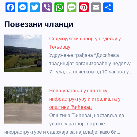
F
M
T
Vi
W
M
Pi
E
S
a
e
w
b
h
e
nt
m
h
Повезани чланци
c
ss
itt
er
at
ss
er
ail
ar
e
e
er
s
a
e
e
Седмојулски сабор у недељу у
b
n
A
g
st
Тољевцу
o
g
p
e
Удружење грађана "Дисићева
o
er
p
традиција" организоваће у недељу
7. јула, са почетком од 10 часова у…
k
Нова улагања у спортску
инфраструктуру и игралишта у
општини Ћићевац
Општина Ћићевац наставља да
улаже у развој спортске
инфраструктуре и садржаја за најмлађе, како би…