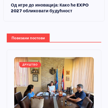
т
Од игре до иновација: Како ће EXPO
2027 обликовати будућност
а
њ
е
Повезани постови
ч
л
ДРУШТВО
а
н
к