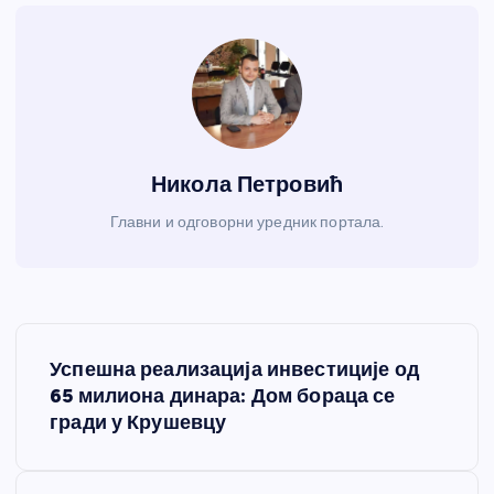
Никола Петровић
Главни и одговорни уредник портала.
К
Успешна реализација инвестиције од
р
65 милиона динара: Дом бораца се
гради у Крушевцу
е