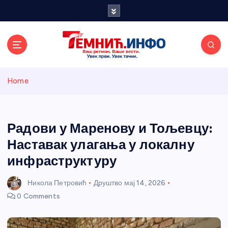
S
k
i
p
t
o
Темнићки
c
Home
o
n
информативн
t
e
Радови у Маренову и Тољевцу:
и портал
n
Наставак улагања у локалну
t
инфраструктуру
Никола Петровић
Друштво
мај 14, 2026
0 Comments