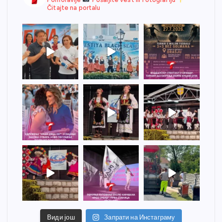
Čitajte na portalu
Види још
Запрати на Инстаграму