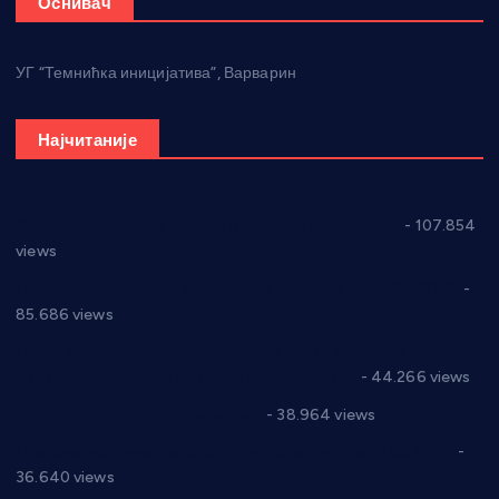
Оснивач
УГ “Темнићка иницијатива”, Варварин
Најчитаније
СНС: Осуда говора мржње и насиља над женама
- 107.854
views
Планска искључења електричне енергије за 27.07.2022.
-
85.686 views
Горан Макрагић директор, Ђорђе Бајић спортски
директор новог прволигаша из Варварина
- 44.266 views
Цене на крушевачким пијацама
- 38.964 views
Планска искључења електричне енергије за 19.05.2021.
-
36.640 views