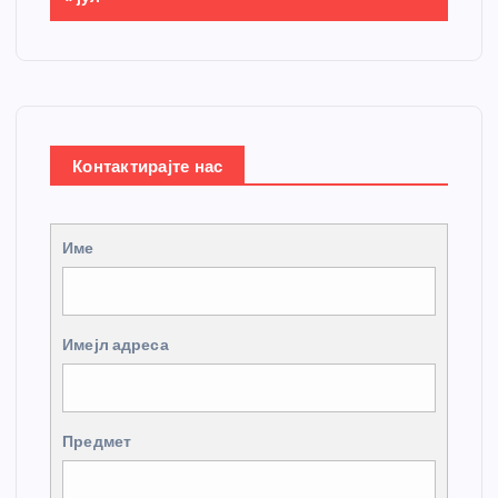
Контактирајте нас
Име
Имејл адреса
Предмет