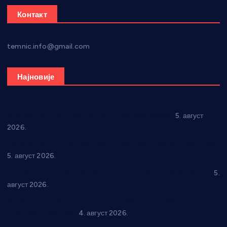
Контакт
temnic.info@gmail.com
Најновије
Александровац спреман за 61. “Жупску бербу”
5. август
2026.
Нова игралишта стижу у Бошњане, Доњи Катун и Парцане
5. август 2026.
У Ћићевцу одржана Конференција клубова Зоне “Запад”
5.
август 2026.
Четири учионице у старом делу ОШ “Јован Курсула”
добијају ново рухо
4. август 2026.