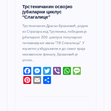
Трстеничанин освојио
јубиларни циклус
“Слагалице”
Трстеничанин Драган Брзаковић, родом
из Страгара код Трстеника, победник је
јубиларног 200. циклуса популарног
телевизијског квиза “ТВ Слагалица”. У
изузетно узбудљивом и до самог краја
неизвесном финалу, Брзаковић је
успео…
F
M
T
Vi
W
M
a
e
w
b
h
e
Pi
E
S
c
ss
itt
er
at
ss
nt
m
h
e
e
er
s
a
er
ail
ar
b
n
A
g
e
e
o
g
p
e