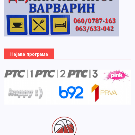
Најава програма