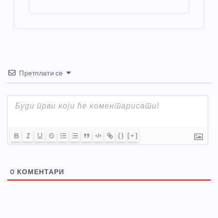
st
o
er
p
k
Претплати се
{}
[+]
0
КОМЕНТАРИ