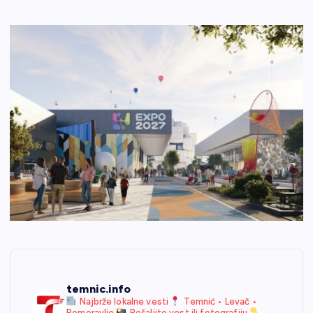
temnic.info
Najbrže lokalne vesti
Temnić • Levač •
Pomoravlje
Pošaljite vest ili fotografiju