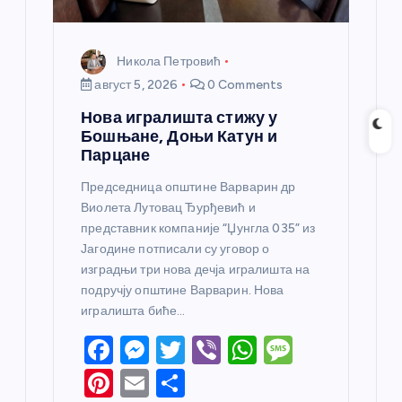
а
Никола Петровић
август 5, 2026
0 Comments
Нова игралишта стижу у
Бошњане, Доњи Катун и
Парцане
Председница општине Варварин др
Виолета Лутовац Ђурђевић и
представник компаније “Џунгла 035” из
Јагодине потписали су уговор о
изградњи три нова дечја игралишта на
подручју општине Варварин. Нова
игралишта биће…
F
M
T
Vi
W
M
a
e
w
b
h
e
Pi
E
S