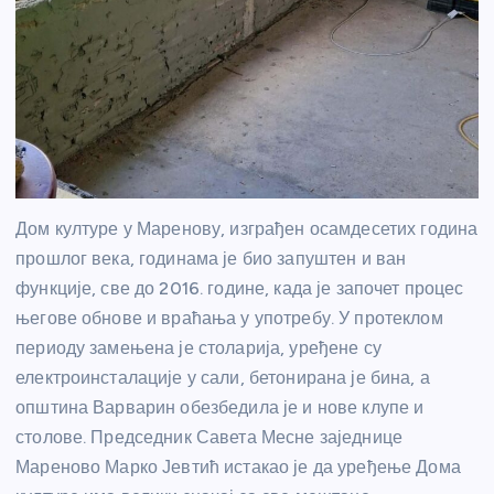
Дом културе у Маренову, изграђен осамдесетих година
прошлог века, годинама је био запуштен и ван
функције, све до 2016. године, када је започет процес
његове обнове и враћања у употребу. У протеклом
периоду замењена је столарија, уређене су
електроинсталације у сали, бетонирана је бина, а
општина Варварин обезбедила је и нове клупе и
столове. Председник Савета Месне заједнице
Мареново Марко Јевтић истакао је да уређење Дома