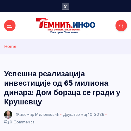
S
k
i
p
t
o
Темнићки
c
Home
o
n
информативн
t
e
Успешна реализација
и портал
n
инвестиције од 65 милиона
t
динара: Дом бораца се гради у
Крушевцу
Живомир Миленковић
Друштво
мај 10, 2026
0 Comments