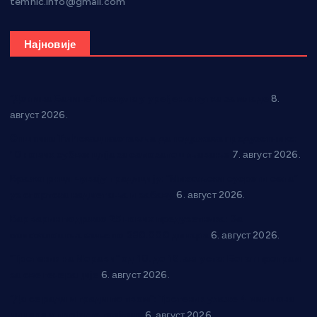
temnic.info@gmail.com
Најновије
“Долина Бачине” кренула у уређење кутка за младе
8.
август 2026.
Општина Ћићевац наставља да подржава предузетнике:
10 нових субвенција за самозапошљавање
7. август 2026.
Вражогрнци чувају традицију: “Михољски сусрети села”
уз спортска надметања и забаву
6. август 2026.
Варварин подржао 25 нових предузетника: За
самозапошљавање по 380.000 динара
6. август 2026.
“Трстеник на Морави” од 10. до 16. августа: Богат програм
за све генерације
6. август 2026.
“Да се ради и гради по твом”: Трстеник улаже 4 милиона
динара у пројекте грађана
6. август 2026.