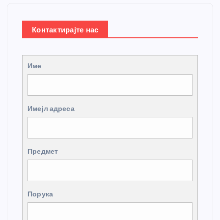
Контактирајте нас
Име
Имејл адреса
Предмет
Порука