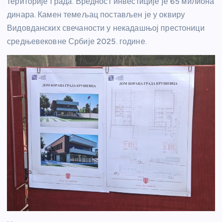
територије Града. Вредност инвестиције је 65 милиона
динара. Камен темељац постављен је у оквиру
Видовданских свечаности у некадашњој престоници
средњевековне Србије 2025. године.