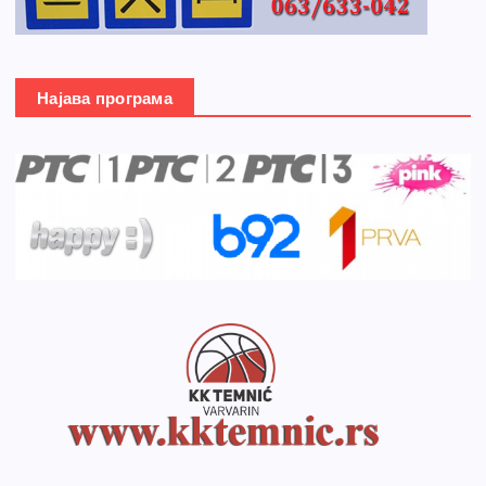
Најава програма