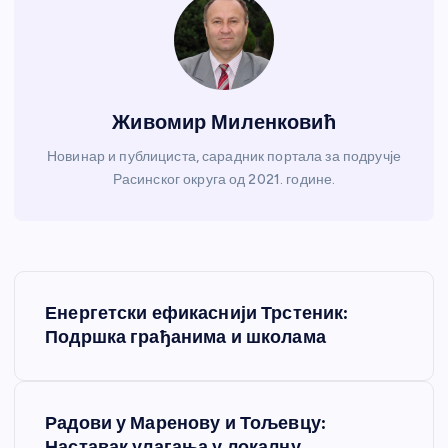
Живомир Миленковић
Новинар и публициста, сарадник портала за подручје
Расинског округа од 2021. године.
К
Енергетски ефикаснији Трстеник:
р
Подршка грађанима и школама
е
Радови у Маренову и Тољевцу:
т
Наставак улагања у локалну