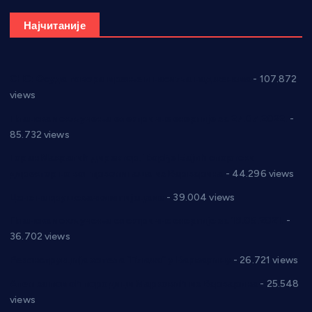
Најчитаније
СНС: Осуда говора мржње и насиља над женама
- 107.872
views
Планска искључења електричне енергије за 27.07.2022.
-
85.732 views
Горан Макрагић директор, Ђорђе Бајић спортски
директор новог прволигаша из Варварина
- 44.296 views
Цене на крушевачким пијацама
- 39.004 views
Планска искључења електричне енергије за 19.05.2021.
-
36.702 views
Реконструкција хотела “Плажа” у Варварину
- 26.721 views
Апел за помоћ породици Марковић из Варварина
- 25.548
views