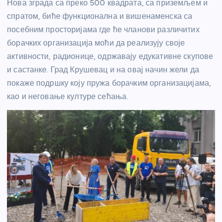
Нова зграда са преко 500 квадрата, са приземљем и
спратом, биће функционална и вишенаменска са
посебним просторијама где ће чланови различитих
борачких организација моћи да реализују своје
активности, радионице, одржавају едукативне скупове
и састанке. Град Крушевац и на овај начин жели да
покаже подршку коју пружа борачким организацијама,
као и неговање културе сећања.