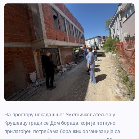
На простору некадашњег Уметничког атељеа у
Крушевцу гради се Дом бораца, који је потпуно
прилагођен потребама борачких организација са