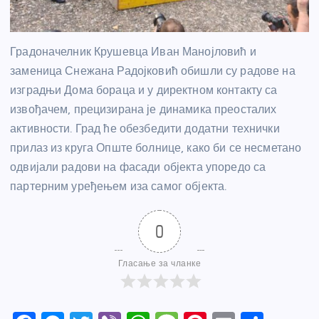
Градоначелник Крушевца Иван Манојловић и
заменица Снежана Радојковић обишли су радове на
изградњи Дома бораца и у директном контакту са
извођачем, прецизирана је динамика преосталих
активности. Град ће обезбедити додатни технички
прилаз из круга Опште болнице, како би се несметано
одвијали радови на фасади објекта упоредо са
партерним уређењем иза самог објекта.
0
Гласање за чланке