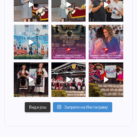
Види још
Запрати на Инстаграму