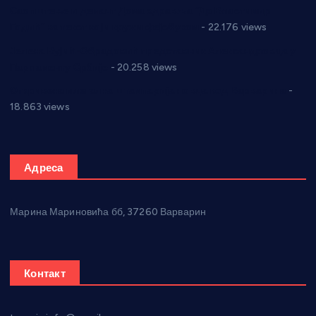
Саопштење и демант Дома здравља “Др Властимир
Годић” на текст који кружи фејсбуком
- 22.176 views
Јелена Вујић-Обрадовић представник Александровца у
Парламенту Србије
- 20.258 views
Откривена илегална штампарија новца код Варварина
-
18.863 views
Адреса
Марина Мариновића бб, 37260 Варварин
Контакт