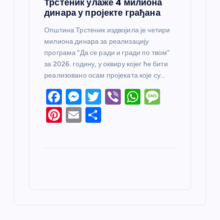
Трстеник улаже 4 милиона
динара у пројекте грађана
Општина Трстеник издвојила је четири
милиона динара за реализацију
програма “Да се ради и гради по твом”
за 2026. годину, у оквиру којег ће бити
реализовано осам пројеката које су…
F
M
T
Vi
W
M
a
e
w
b
h
e
Pi
E
S
c
ss
itt
er
at
ss
nt
m
h
e
e
er
s
a
er
ail
ar
b
n
A
g
e
e
o
g
p
e
st
o
er
p
k