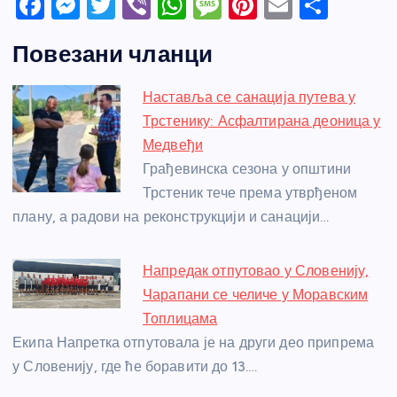
F
M
T
Vi
W
M
Pi
E
S
a
e
w
b
h
e
nt
m
h
Повезани чланци
c
ss
itt
er
at
ss
er
ail
ar
e
e
er
s
a
e
e
Наставља се санација путева у
b
n
A
g
st
Трстенику: Асфалтирана деоница у
o
g
p
e
Медвеђи
o
er
p
Грађевинска сезона у општини
Трстеник тече према утврђеном
k
плану, а радови на реконструкцији и санацији…
Напредак отпутовао у Словенију,
Чарапани се челиче у Моравским
Топлицама
Екипа Напретка отпутовала је на други део припрема
у Словенију, где ће боравити до 13.…