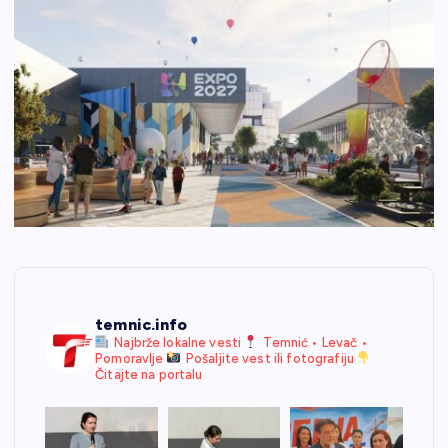
temnic.info
Najbrže lokalne vesti
Temnić • Levač •
Pomoravlje
Pošaljite vest ili fotografiju
Čitajte na portalu