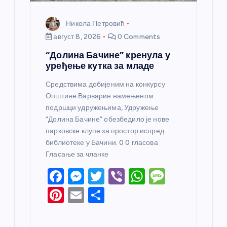
Никола Петровић
август 8, 2026
0 Comments
“Долина Бачине” кренула у
уређење кутка за младе
Средствима добијеним на конкурсу
Општине Варварин намењеном
подршци удружењима, Удружење
“Долина Бачине” обезбедило је нове
парковске клупе за простор испред
библиотеке у Бачини. 0 0 гласова
Гласање за чланке
F
M
T
Vi
W
M
a
e
w
b
h
e
Pi
E
S
c
ss
itt
er
at
ss
nt
m
h
e
e
er
s
a