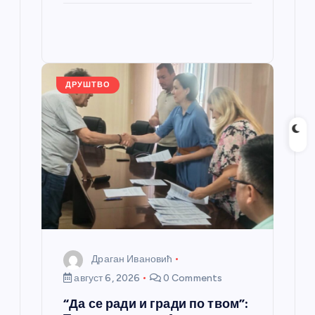
er
ail
ar
b
n
A
g
e
e
o
g
p
e
st
o
er
p
k
ДРУШТВО
Драган Ивановић
август 6, 2026
0 Comments
“Да се ради и гради по твом”: