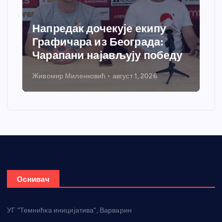
Напредак дочекује екипу
Графичара из Београда:
Чарапани најављују победу
Живомир Миленковић
август 1, 2026
Оснивач
УГ “Темнићка иницијатива”, Варварин