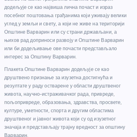
додељује се као највиша лична почаст и израз
посебног поштовања грађанима који уживају велики
углед у земљи и свету, а који не живе на територији
Општине Варварин или су страни држављани, а
њихов рад доприноси развоју и Општине Варварин
или би додељивање ове почасти представљало
интерес за Општину Варварин.
Плакета Општине Варварин додељује се као
друштвено признање за изузетна достигнућа и
резултате у раду остварене у области друштвеног
живота, научно-истраживачког рада, привреде,
пољопривреде, образовања, здравства, просвете,
културе, уметности, спорта и другим областима
друштвеног и јавног живота који су од изузетног
значаја и представљају трајну вредност за општину
Варварин.