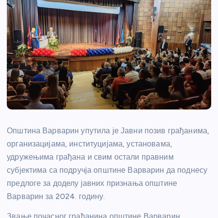
Општина Варварин упутила је Јавни позив грађанима,
организацијама, институцијама, установама,
удружењима грађана и свим остали правним
субјектима са подручја општине Варварин да поднесу
предлоге за доделу јавних признања општине
Варварин за 2024. годину.
Звање почасног грађанина општине Варварин