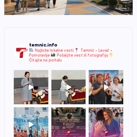
temnic.info
Najbrže lokalne vesti
Temnić • Levač •
Pomoravlje
Pošaljite vest ili fotografiju
Čitajte na portalu