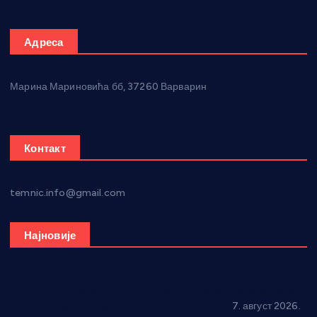
Адреса
Марина Мариновића бб, 37260 Варварин
Контакт
temnic.info@gmail.com
Најновије
Општина Ћићевац наставља да подржава предузетнике:
10 нових субвенција за самозапошљавање
7. август 2026.