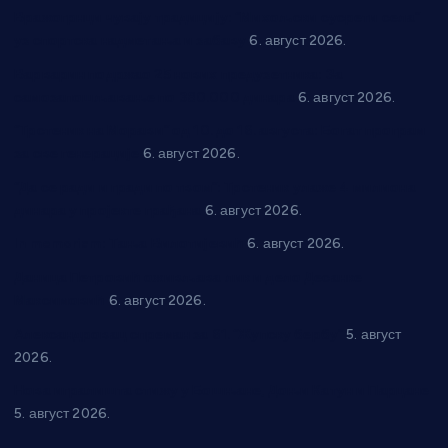
Вражогрнци чувају традицију: “Михољски сусрети села”
уз спортска надметања и забаву
6. август 2026.
Варварин подржао 25 нових предузетника: За
самозапошљавање по 380.000 динара
6. август 2026.
“Трстеник на Морави” од 10. до 16. августа: Богат програм
за све генерације
6. август 2026.
“Да се ради и гради по твом”: Трстеник улаже 4 милиона
динара у пројекте грађана
6. август 2026.
In memoriam: Тања Вилотијевић
6. август 2026.
Даница Петровић оживљава лик и дело Десанке
Максимовић
6. август 2026.
Александровац спреман за 61. “Жупску бербу”
5. август
2026.
Нова игралишта стижу у Бошњане, Доњи Катун и Парцане
5. август 2026.