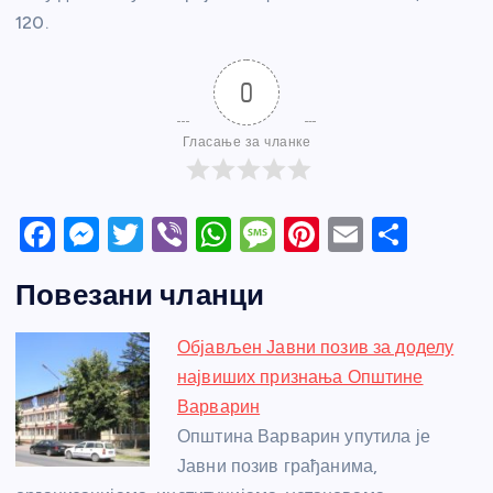
120.
0
Гласање за чланке
F
M
T
Vi
W
M
Pi
E
S
a
e
w
b
h
e
nt
m
h
Повезани чланци
c
ss
itt
er
at
ss
er
ail
ar
e
e
er
s
a
e
e
Објављен Јавни позив за доделу
b
n
A
g
st
највиших признања Општине
o
g
p
e
Варварин
o
er
p
Општина Варварин упутила је
Јавни позив грађанима,
k