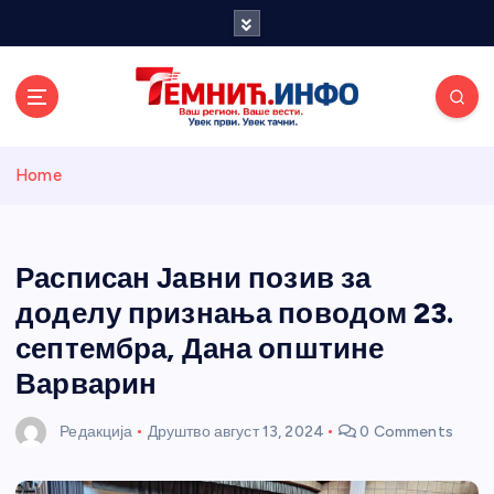
S
k
i
p
t
o
Темнићки
c
Home
o
n
информативн
t
e
Расписан Јавни позив за
и портал
n
доделу признања поводом 23.
t
септембра, Дана општине
Варварин
Редакција
Друштво
август 13, 2024
0 Comments