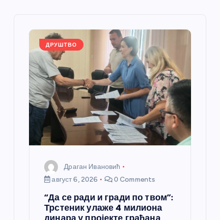
ч
л
а
ДРУШТВО
н
к
а
Драган Ивановић
август 6, 2026
0 Comments
“Да се ради и гради по твом”:
Трстеник улаже 4 милиона
динара у пројекте грађана