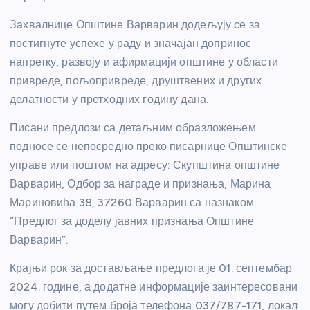
Захвалнице Општине Варварин додељују се за
постигнуте успехе у раду и значајан допринос
напретку, развоју и афирмацији општине у области
привреде, пољопривреде, друштвених и других
делатности у претходних годину дана.
Писани предлози са детаљним образложењем
подносе се непосредно преко писарнице Општинске
управе или поштом на адресу: Скупштина општине
Варварин, Одбор за награде и признања, Марина
Мариновића 38, 37260 Варварин са назнаком:
“Предлог за доделу јавних признања Општине
Варварин”.
Крајњи рок за достављање предлога је 01. септембар
2024. године, а додатне информације заинтересовани
могу добити путем броја телефона 037/787-171, локал