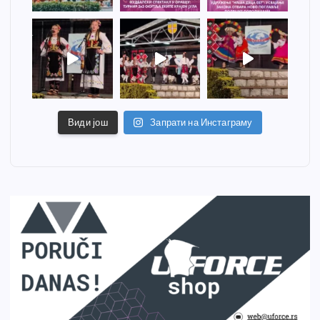
Види још
Запрати на Инстаграму