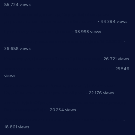
85.724 views
Горан Макрагић директор, Ђорђе Бајић спортски
директор новог прволигаша из Варварина
- 44.294 views
Цене на крушевачким пијацама
- 38.998 views
Планска искључења електричне енергије за 19.05.2021.
-
36.688 views
Реконструкција хотела “Плажа” у Варварину
- 26.721 views
Апел за помоћ породици Марковић из Варварина
- 25.546
views
Саопштење и демант Дома здравља “Др Властимир
Годић” на текст који кружи фејсбуком
- 22.176 views
Јелена Вујић-Обрадовић представник Александровца у
Парламенту Србије
- 20.254 views
Откривена илегална штампарија новца код Варварина
-
18.861 views