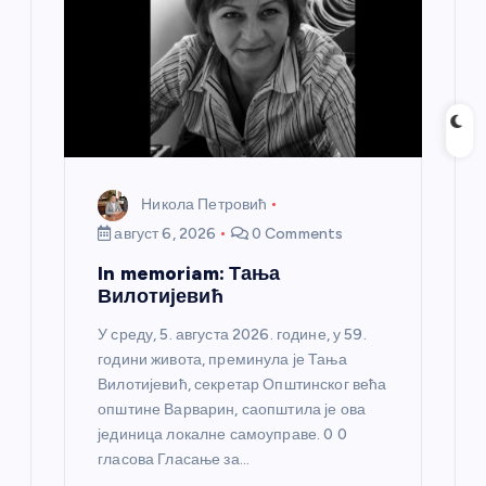
Никола Петровић
август 6, 2026
0 Comments
In memoriam: Тања
Вилотијевић
У среду, 5. августа 2026. године, у 59.
години живота, преминула је Тања
Вилотијевић, секретар Општинског већа
општине Варварин, саопштила је ова
јединица локалне самоуправе. 0 0
гласова Гласање за…