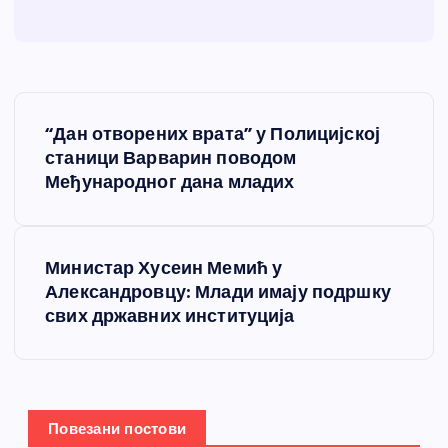
К
“Дан отворених врата” у Полицијској
р
станици Варварин поводом
Међународног дана младих
е
т
Министар Хусеин Мемић у
Александровцу: Млади имају подршку
а
свих државних институција
њ
е
Повезани постови