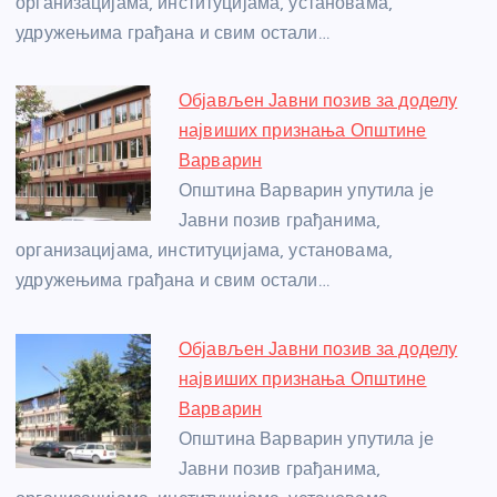
организацијама, институцијама, установама,
удружењима грађана и свим остали…
Објављен Јавни позив за доделу
највиших признања Општине
Варварин
Општина Варварин упутила је
Јавни позив грађанима,
организацијама, институцијама, установама,
удружењима грађана и свим остали…
Објављен Јавни позив за доделу
највиших признања Општине
Варварин
Општина Варварин упутила је
Јавни позив грађанима,