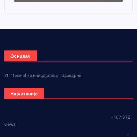
Оснивач
УГ “Темнићка иницијатива”, Варварин
Најчитаније
СНС: Осуда говора мржње и насиља над женама
- 107.872
views
Планска искључења електричне енергије за 27.07.2022.
-