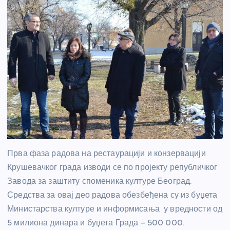
Прва фаза радова на рестаурацији и конзервацији
Крушевачког града изводи се по пројекту републичког
Завода за заштиту споменика културе Београд.
Средства за овај део радова обезбеђена су из буџета
Министарства културе и информисања у вредности од
5 милиона динара и буџета Града – 500 000.