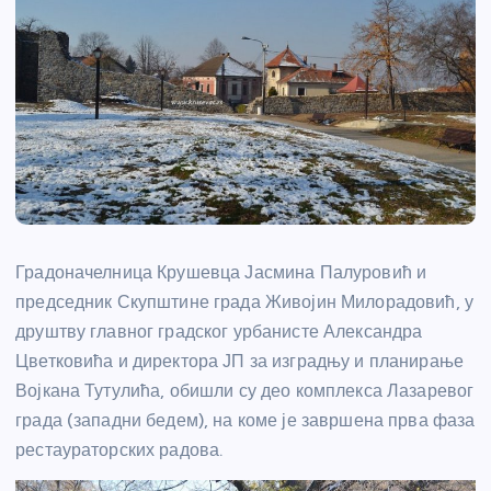
Градоначелница Крушевца Јасмина Палуровић и
председник Скупштине града Живојин Милорадовић, у
друштву главног градског урбанисте Александра
Цветковића и директора ЈП за изградњу и планирање
Војкана Тутулића, обишли су део комплекса Лазаревог
града (западни бедем), на коме је завршена прва фаза
рестаураторских радова.