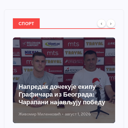
СПОРТ
Напредак дочекује екипу
Графичара из Београда:
Чарапани најављују победу
Живомир Миленковић
август 1, 2026
Н