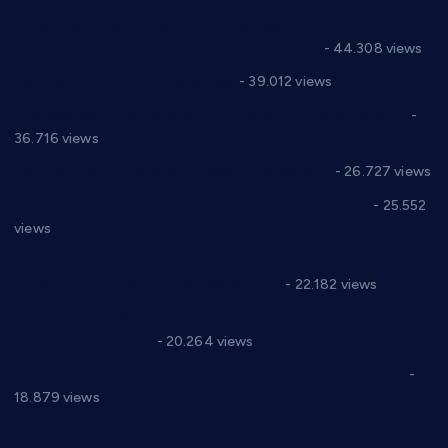
Горан Макрагић директор, Ђорђе Бајић спортски
директор новог прволигаша из Варварина
- 44.308 views
Цене на крушевачким пијацама
- 39.012 views
Планска искључења електричне енергије за 19.05.2021.
-
36.716 views
Реконструкција хотела “Плажа” у Варварину
- 26.727 views
Апел за помоћ породици Марковић из Варварина
- 25.552
views
Саопштење и демант Дома здравља “Др Властимир
Годић” на текст који кружи фејсбуком
- 22.182 views
Јелена Вујић-Обрадовић представник Александровца у
Парламенту Србије
- 20.264 views
Откривена илегална штампарија новца код Варварина
-
18.879 views