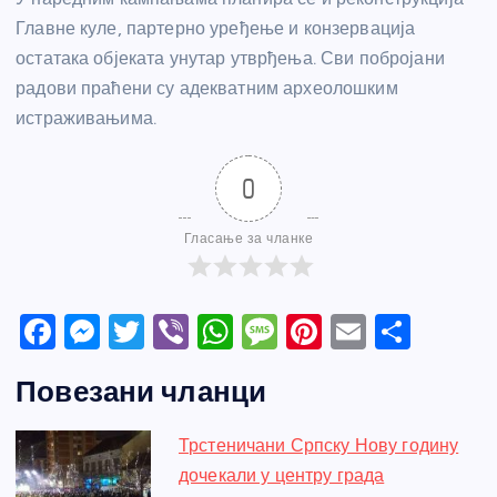
Главне куле, партерно уређење и конзервација
остатака објеката унутар утврђења. Сви побројани
радови праћени су адекватним археолошким
истраживањима.
0
Гласање за чланке
F
M
T
Vi
W
M
Pi
E
S
a
e
w
b
h
e
nt
m
h
Повезани чланци
c
ss
itt
er
at
ss
er
ail
ar
e
e
er
s
a
e
e
Трстеничани Српску Нову годину
b
n
A
g
st
дочекали у центру града