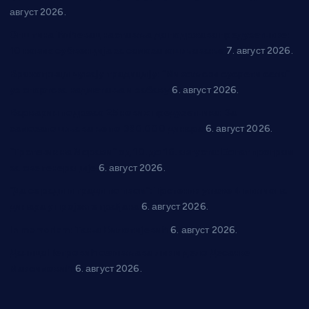
август 2026.
Општина Ћићевац наставља да подржава предузетнике:
10 нових субвенција за самозапошљавање
7. август 2026.
Вражогрнци чувају традицију: “Михољски сусрети села”
уз спортска надметања и забаву
6. август 2026.
Варварин подржао 25 нових предузетника: За
самозапошљавање по 380.000 динара
6. август 2026.
“Трстеник на Морави” од 10. до 16. августа: Богат програм
за све генерације
6. август 2026.
“Да се ради и гради по твом”: Трстеник улаже 4 милиона
динара у пројекте грађана
6. август 2026.
In memoriam: Тања Вилотијевић
6. август 2026.
Даница Петровић оживљава лик и дело Десанке
Максимовић
6. август 2026.