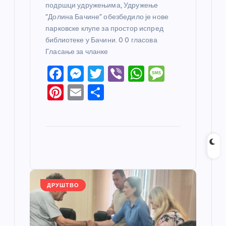
подршци удружењима, Удружење
“Долина Бачине” обезбедило је нове
парковске клупе за простор испред
библиотеке у Бачини. 0 0 гласова
Гласање за чланке
F
M
T
Vi
W
M
a
e
w
b
h
e
Pi
E
S
c
ss
itt
er
at
ss
nt
m
h
e
e
er
s
a
er
ail
ar
b
n
A
g
e
e
o
g
p
e
st
o
er
p
k
ДРУШТВО