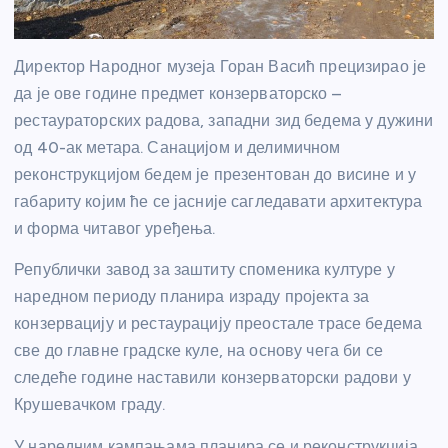
Директор Народног музеја Горан Васић прецизирао је
да је ове године предмет конзерваторско –
рестаураторских радова, западни зид бедема у дужини
од 40-ак метара. Санацијом и делимичном
реконструкцијом бедем је презентован до висине и у
габариту којим ће се јасније сагледавати архитектура
и форма читавог уређења.
Републички завод за заштиту споменика културе у
наредном периоду планира израду пројекта за
конзервацију и рестаурацију преостале трасе бедема
све до главне градске куле, на основу чега би се
следеће године наставили конзерваторски радови у
Крушевачком граду.
У наредним кампањама планира се и реконструкција