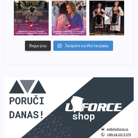
Види још
Запрати на Инстаграму