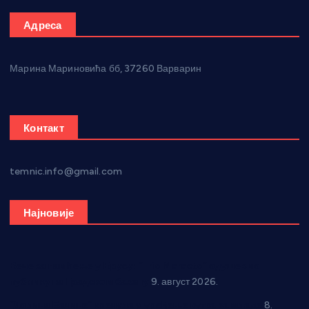
Адреса
Марина Мариновића бб, 37260 Варварин
Контакт
temnic.info@gmail.com
Најновије
Вече за памћење у Брусу: “Trio Maracto” одушевио
публику на Градском базену
9. август 2026.
“Долина Бачине” кренула у уређење кутка за младе
8.