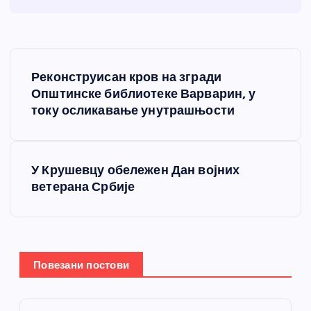
К
Реконструисан кров на згради
р
Општинске библиотеке Варварин, у
току осликавање унутрашњости
е
т
У Крушевцу обележен Дан војних
ветерана Србије
а
њ
е
Повезани постови
ч