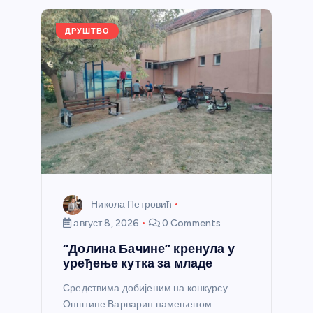
л
ДРУШТВО
а
н
к
а
Никола Петровић
август 8, 2026
0 Comments
“Долина Бачине” кренула у
уређење кутка за младе
Средствима добијеним на конкурсу
Општине Варварин намењеном