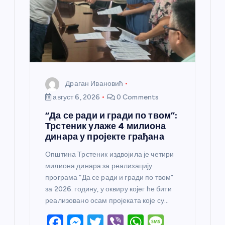
Драган Ивановић
август 6, 2026
0 Comments
“Да се ради и гради по твом”:
Трстеник улаже 4 милиона
динара у пројекте грађана
Општина Трстеник издвојила је четири
милиона динара за реализацију
програма “Да се ради и гради по твом”
за 2026. годину, у оквиру којег ће бити
реализовано осам пројеката које су…
F
M
T
Vi
W
M