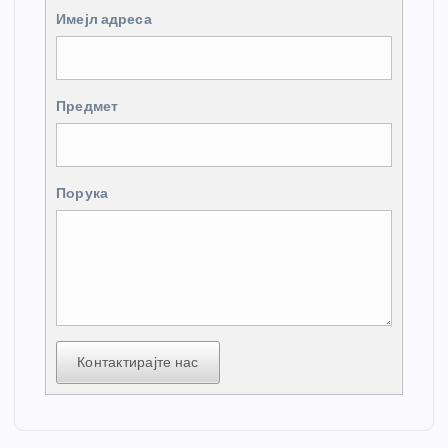
Имејл адреса
Предмет
Порука
Контактирајте нас