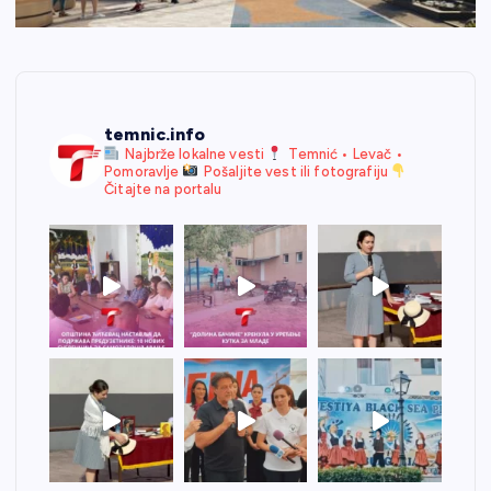
temnic.info
Najbrže lokalne vesti
Temnić • Levač •
Pomoravlje
Pošaljite vest ili fotografiju
Čitajte na portalu