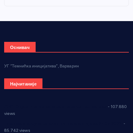
Оснивач
УГ “Темнићка иницијатива”, Варварин
Најчитаније
СНС: Осуда говора мржње и насиља над женама
- 107.880
views
Планска искључења електричне енергије за 27.07.2022.
-
85.742 views