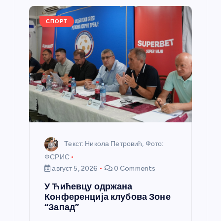
л
СПОРТ
а
н
к
а
Текст: Никола Петровић, Фото:
ФСРИС
август 5, 2026
0 Comments
У Ћићевцу одржана
Конференција клубова Зоне
“Запад”