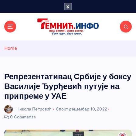
S
k
i
p
t
o
Темнићки
c
Home
o
n
информативн
t
e
Репрезентативац Србије у боксу
и портал
n
Василије Ђурђевић путује на
t
припреме у УАЕ
Никола Петровић
Спорт
децембар 10, 2022
0 Comments