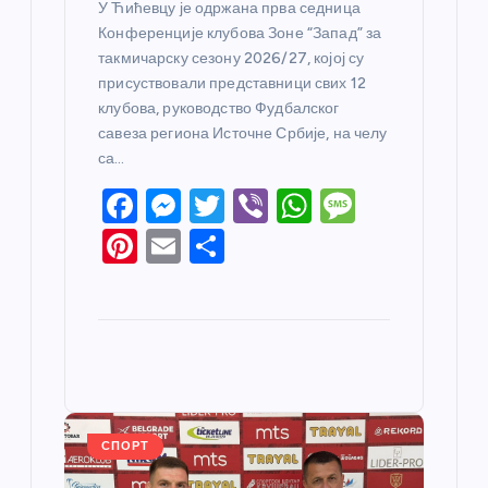
У Ћићевцу је одржана прва седница
Конференције клубова Зоне “Запад” за
такмичарску сезону 2026/27, којој су
присуствовали представници свих 12
клубова, руководство Фудбалског
савеза региона Источне Србије, на челу
са…
F
M
T
Vi
W
M
a
e
w
b
h
e
Pi
E
S
c
ss
itt
er
at
ss
nt
m
h
e
e
er
s
a
er
ail
ar
b
n
A
g
e
e
o
g
p
e
st
o
er
p
k
СПОРТ