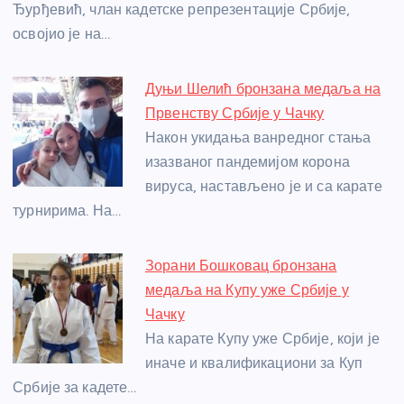
Ђурђевић, члан кадетске репрезентације Србије,
освојио је на…
Дуњи Шелић бронзана медаља на
Првенству Србије у Чачку
Након укидања ванредног стања
изазваног пандемијом корона
вируса, настављено је и са карате
турнирима. На…
Зорани Бошковац бронзана
медаља на Купу уже Србије у
Чачку
На карате Купу уже Србије, који је
иначе и квалификациони за Куп
Србије за кадете…