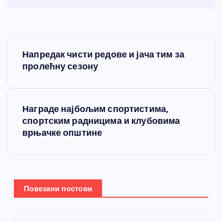
К
Напредак чисти редове и јача тим за
р
пролећну сезону
е
Награде најбољим спортистима,
т
спортским радницима и клубовима
врњачке општине
а
њ
е
Повезани постови
ч