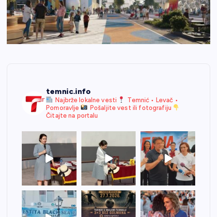
temnic.info
Najbrže lokalne vesti
Temnić • Levač •
Pomoravlje
Pošaljite vest ili fotografiju
Čitajte na portalu