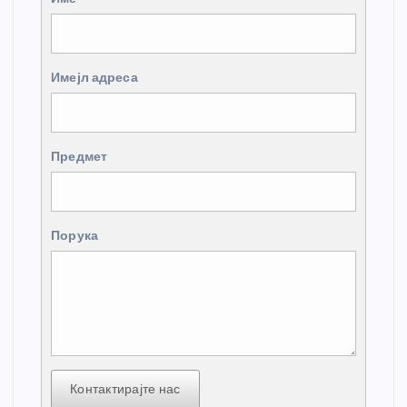
Имејл адреса
Предмет
Порука
Контактирајте нас