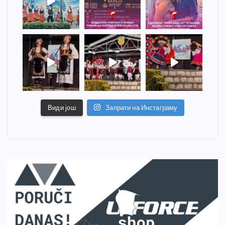
Види још
Запрати на Инстаграму