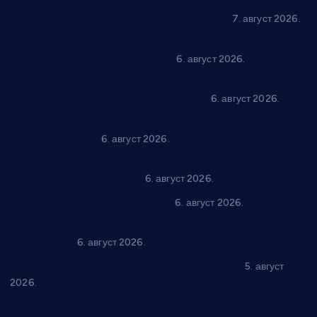
Општина Ћићевац наставља да подржава предузетнике:
10 нових субвенција за самозапошљавање
7. август 2026.
Вражогрнци чувају традицију: “Михољски сусрети села”
уз спортска надметања и забаву
6. август 2026.
Варварин подржао 25 нових предузетника: За
самозапошљавање по 380.000 динара
6. август 2026.
“Трстеник на Морави” од 10. до 16. августа: Богат програм
за све генерације
6. август 2026.
“Да се ради и гради по твом”: Трстеник улаже 4 милиона
динара у пројекте грађана
6. август 2026.
In memoriam: Тања Вилотијевић
6. август 2026.
Даница Петровић оживљава лик и дело Десанке
Максимовић
6. август 2026.
Александровац спреман за 61. “Жупску бербу”
5. август
2026.
Нова игралишта стижу у Бошњане, Доњи Катун и Парцане