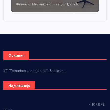
Живомир Миленковић
август 1, 2026
Оснивач
УГ “Темнићка иницијатива”, Варварин
Најчитаније
СНС: Осуда говора мржње и насиља над женама
- 107.872