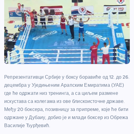
Репрезентативци Србије у боксу боравиће од 12. до 26.
децембра у Уједињеним Арапским Емиратима (УАЕ)
где ће одржати низ тренинга, а са циљем размене
искустава са колегама из ове блискоисточне државе.
Међу 20 боксера, позивницу за припреме, које ће бити
одржане у Дубаиу, добио је и млади боксер из Обрежа
Василије Ђурђевић.