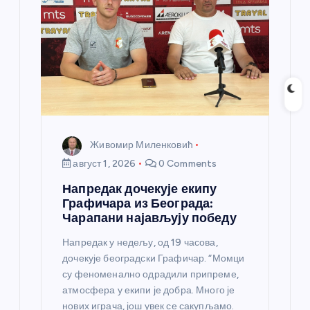
Живомир Миленковић
август 1, 2026
0 Comments
Напредак дочекује екипу
Графичара из Београда:
Чарапани најављују победу
Напредак у недељу, од 19 часова,
дочекује београдски Графичар. “Момци
су феноменално одрадили припреме,
атмосфера у екипи је добра. Много је
нових играча, још увек се сакупљамо.