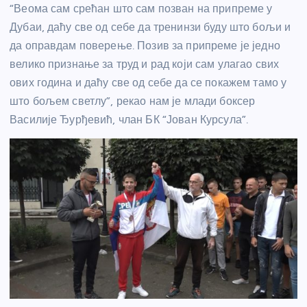
“Веома сам срећан што сам позван на припреме у
Дубаи, даћу све од себе да тренинзи буду што бољи и
да оправдам поверење. Позив за припреме је једно
велико признање за труд и рад који сам улагао свих
ових година и даћу све од себе да се покажем тамо у
што бољем светлу”, рекао нам је млади боксер
Василије Ђурђевић, члан БК “Јован Курсула”.