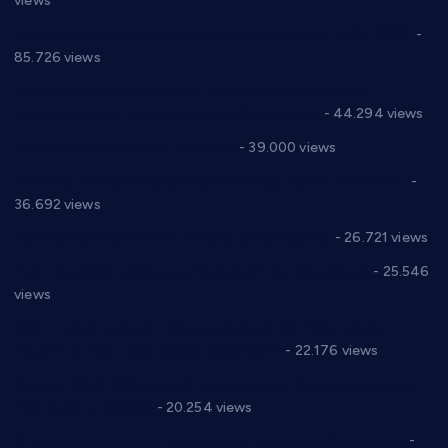
views
Планска искључења електричне енергије за 27.07.2022.
-
85.726 views
Горан Макрагић директор, Ђорђе Бајић спортски
директор новог прволигаша из Варварина
- 44.294 views
Цене на крушевачким пијацама
- 39.000 views
Планска искључења електричне енергије за 19.05.2021.
-
36.692 views
Реконструкција хотела “Плажа” у Варварину
- 26.721 views
Апел за помоћ породици Марковић из Варварина
- 25.546
views
Саопштење и демант Дома здравља “Др Властимир
Годић” на текст који кружи фејсбуком
- 22.176 views
Јелена Вујић-Обрадовић представник Александровца у
Парламенту Србије
- 20.254 views
Откривена илегална штампарија новца код Варварина
-