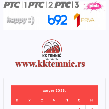
август 2026.
П
У
С
Ч
П
С
Н