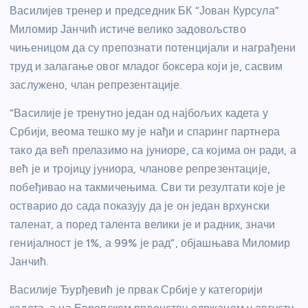
Василијев тренер и председник БК “Јован Курсула”
Миломир Јанчић истиче велико задовољство
чињеницом да су препознати потенцијали и награђени
труд и залагање овог младог боксера који је, сасвим
заслужено, члан репрезентације.
“Василије је тренутно један од најбољих кадета у
Србији, веома тешко му је нађи и спаринг партнера
тако да већ прелазимо на јуниоре, са којима он ради, а
већ је и тројицу јуниора, чланове репрезентације,
побеђивао на такмичењима. Сви ти резултати које је
остварио до сада показују да је он један врхунски
таленат, а поред талента велики је и радник, значи
генијалност је 1%, а 99% је рад”, објашњава Миломир
Јанчић.
Василије Ђурђевић је првак Србије у категорији