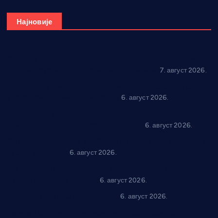
Најновије
Општина Ћићевац наставља да подржава предузетнике:
10 нових субвенција за самозапошљавање
7. август 2026.
Вражогрнци чувају традицију: “Михољски сусрети села”
уз спортска надметања и забаву
6. август 2026.
Варварин подржао 25 нових предузетника: За
самозапошљавање по 380.000 динара
6. август 2026.
“Трстеник на Морави” од 10. до 16. августа: Богат програм
за све генерације
6. август 2026.
“Да се ради и гради по твом”: Трстеник улаже 4 милиона
динара у пројекте грађана
6. август 2026.
In memoriam: Тања Вилотијевић
6. август 2026.
Даница Петровић оживљава лик и дело Десанке