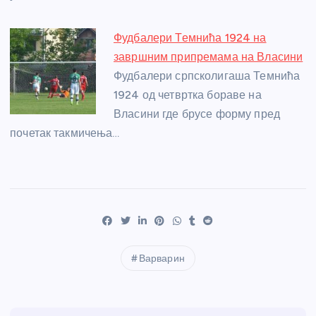
Фудбалери Темнића 1924 на
завршним припремама на Власини
Фудбалери српсколигаша Темнића
1924 од четвртка бораве на
Власини где брусе форму пред
почетак такмичења…
Варварин