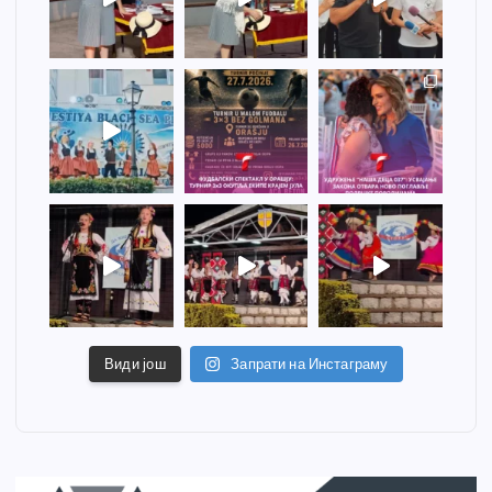
Види још
Запрати на Инстаграму