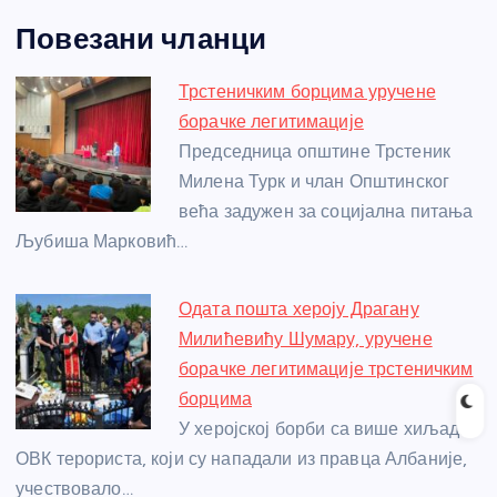
a
e
w
b
h
e
nt
m
h
Повезани чланци
c
ss
itt
er
at
ss
er
ail
ar
e
e
er
s
a
e
e
Трстеничким борцима уручене
b
n
A
g
st
борачке легитимације
o
g
p
e
Председница општине Трстеник
o
er
p
Милена Турк и члан Општинског
већа задужен за социјална питања
k
Љубиша Марковић…
Одата пошта хероју Драгану
Милићевићу Шумару, уручене
борачке легитимације трстеничким
борцима
У херојској борби са више хиљада
ОВК терориста, који су нападали из правца Албаније,
учествовало…