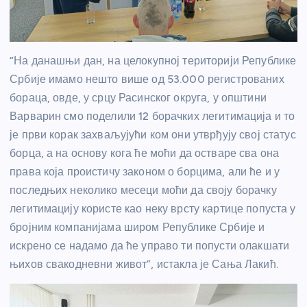
“На данашњи дан, на целокупној територији Републике
Србије имамо нешто више од 53.000 регистрованих
бораца, овде, у срцу Расинског округа, у општини
Варварин смо поделили 12 борачких легитимација и то
је први корак захваљујући ком они утврђују свој статус
борца, а на основу кога ће моћи да остваре сва она
права која проистичу законом о борцима, али ће и у
последњих неколико месеци моћи да своју борачку
легитимацију користе као неку врсту картице попуста у
бројним компанијама широм Републике Србије и
искрено се надамо да ће управо ти попусти олакшати
њихов свакодневни живот”, истакла је Сања Лакић.