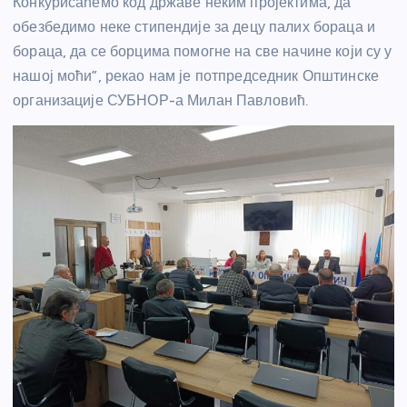
Конкурисаћемо код државе неким пројектима, да
обезбедимо неке стипендије за децу палих бораца и
бораца, да се борцима помогне на све начине који су у
нашој моћи”, рекао нам је потпредседник Општинске
организације СУБНОР-а Милан Павловић.