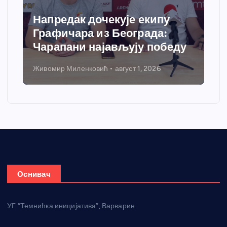
Спортски центар “Ћићевац”
добија савремени систем
грејања
Никола Петровић
јул 31, 2026
Оснивач
УГ “Темнићка иницијатива”, Варварин