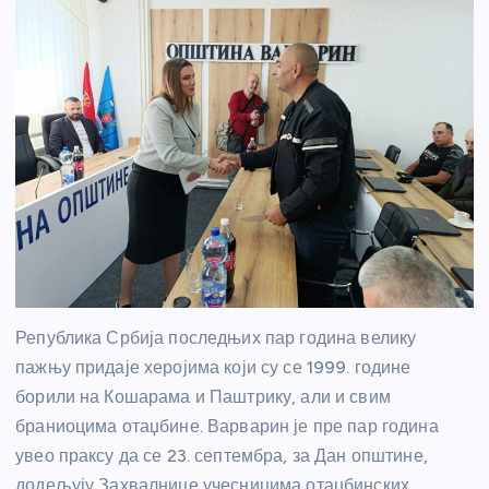
Република Србија последњих пар година велику
пажњу придаје херојима који су се 1999. године
борили на Кошарама и Паштрику, али и свим
браниоцима отаџбине. Варварин је пре пар година
увео праксу да се 23. септембра, за Дан општине,
додељују Захвалнице учесницима отаџбинских