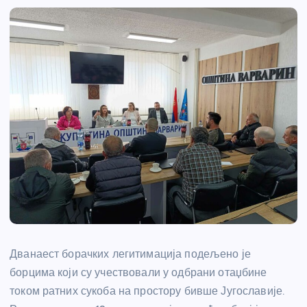
Дванаест борачких легитимација подељено је
борцима који су учествовали у одбрани отаџбине
током ратних сукоба на простору бивше Југославије.