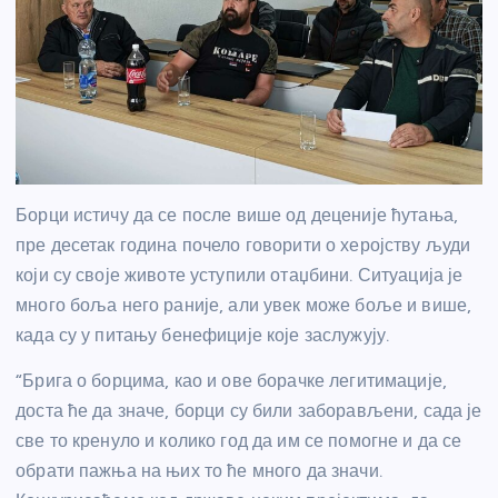
Борци истичу да се после више од деценије ћутања,
пре десетак година почело говорити о херојству људи
који су своје животе уступили отаџбини. Ситуација је
много боља него раније, али увек може боље и више,
када су у питању бенефиције које заслужују.
“Брига о борцима, као и ове борачке легитимације,
доста ће да значе, борци су били заборављени, сада је
све то кренуло и колико год да им се помогне и да се
обрати пажња на њих то ће много да значи.