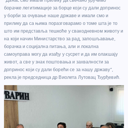
“Данас смо имали прилику да свечано уручимо
борачке легитимације за борце који су дали допринос
у борби за очување наше државе и имали смо и
прилику да са њима поразговарамо о томе шта је то
што им представља тешкоће у свакодневном животу и
на који начин Министарство за рад, запошљавање,
борачка и социјална питања, али и локална
самоуправа могу да изађу у сусрет и да им олакшају
живот, а све у знак поштовања и захвалности за
допринос који су дали борећи се за нашу државу”,
рекла је председница др Виолета Лутовац Ђурђевић.