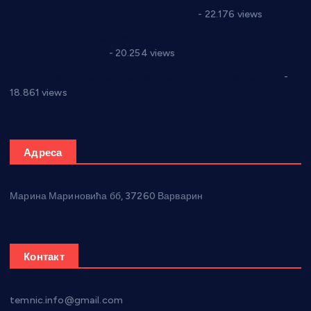
Годић” на текст који кружи фејсбуком
- 22.176 views
Јелена Вујић-Обрадовић представник Александровца у
Парламенту Србије
- 20.254 views
Откривена илегална штампарија новца код Варварина
-
18.861 views
Адреса
Марина Мариновића бб, 37260 Варварин
Контакт
temnic.info@gmail.com