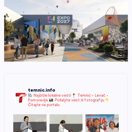
temnic.info
Najbrže lokalne vesti
Temnić • Levač •
Pomoravlje
Pošaljite vest ili fotografiju
Čitajte na portalu