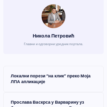
Никола Петровић
Главни и одговорни уредник портала.
К
Локални порези “на клик” преко Моја
р
ЛПА апликације
е
Прослава Васкрса у Варварину уз
т