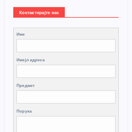
Контактирајте нас
Име
Имејл адреса
Предмет
Порука