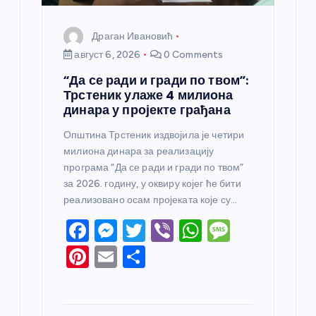
Драган Ивановић
август 6, 2026
0 Comments
“Да се ради и гради по твом”:
Трстеник улаже 4 милиона
динара у пројекте грађана
Општина Трстеник издвојила је четири
милиона динара за реализацију
програма “Да се ради и гради по твом”
за 2026. годину, у оквиру којег ће бити
реализовано осам пројеката које су…
F
M
T
Vi
W
M
a
e
w
b
h
e
Pi
E
S
c
ss
itt
er
at
ss
nt
m
h
e
e
er
s
a
er
ail
ar