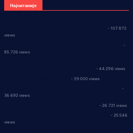
Најчитаније
СНС: Осуда говора мржње и насиља над женама
- 107.872
views
Планска искључења електричне енергије за 27.07.2022.
-
85.726 views
Горан Макрагић директор, Ђорђе Бајић спортски
директор новог прволигаша из Варварина
- 44.296 views
Цене на крушевачким пијацама
- 39.000 views
Планска искључења електричне енергије за 19.05.2021.
-
36.692 views
Реконструкција хотела “Плажа” у Варварину
- 26.721 views
Апел за помоћ породици Марковић из Варварина
- 25.546
views
Саопштење и демант Дома здравља “Др Властимир