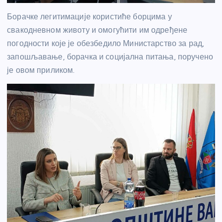
Борачке легитимације користиће борцима у
свакодневном животу и омогућити им одређене
погодности које је обезбедило Министарство за рад,
запошљавање, борачка и социјална питања, поручено
је овом приликом.