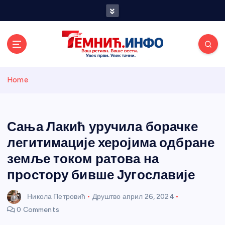
S
k
i
p
t
o
Темнићки
c
Home
o
n
информативн
t
e
Сања Лакић уручила борачке
и портал
n
легитимације херојима одбране
t
земље током ратова на
простору бивше Југославије
Никола Петровић
Друштво
април 26, 2024
0 Comments