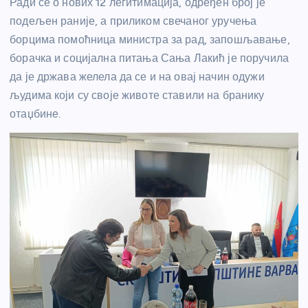
Ради се о нових 12 легитимација, одређен број је
подељен раније, а приликом свечаног уручења
борцима помоћница министра за рад, запошљавање,
борачка и социјална питања Сања Лакић је поручила
да је држава желела да се и на овај начин одужи
људима који су своје животе ставили на бранику
отаџбине.