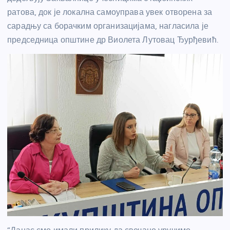
ратова, док је локална самоуправа увек отворена за
сарадњу са борачким организацијама, нагласила је
председница општине др Виолета Лутовац Ђурђевић.