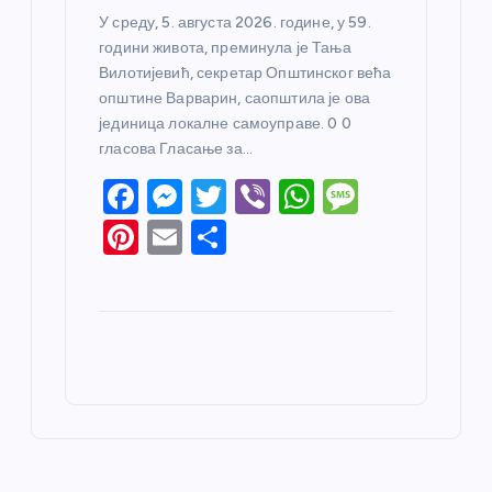
У среду, 5. августа 2026. године, у 59.
години живота, преминула је Тања
Вилотијевић, секретар Општинског већа
општине Варварин, саопштила је ова
јединица локалне самоуправе. 0 0
гласова Гласање за…
F
M
T
Vi
W
M
a
e
w
b
h
e
Pi
E
S
c
ss
itt
er
at
ss
nt
m
h
e
e
er
s
a
er
ail
ar
b
n
A
g
e
e
o
g
p
e
st
o
er
p
k