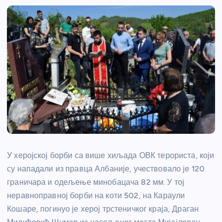
У херојској борби са више хиљада ОВК терориста, који
су нападали из правца Албаније, учествовало је 120
граничара и одељење минобацача 82 мм. У тој
неравноправној борби на коти 502, на Караули
Кошаре, погинуо је херој трстеничког краја, Драган