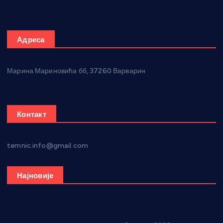
Адреса
Марина Мариновића бб, 37260 Варварин
Контакт
temnic.info@gmail.com
Најновије
Вражогрнци чувају традицију: “Михољски сусрети села”