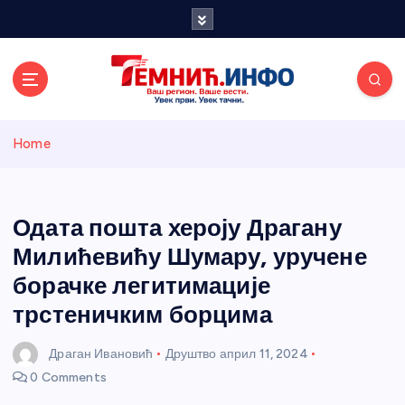
S
k
i
p
t
o
Темнићки
c
Home
o
n
информативн
t
e
Одата пошта хероју Драгану
и портал
n
Милићевићу Шумару, уручене
t
борачке легитимације
трстеничким борцима
Драган Ивановић
Друштво
април 11, 2024
0 Comments