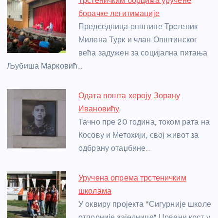
Трстеничким борцима уручене
b
n
A
g
st
борачке легитимације
o
g
p
e
Председница општине Трстеник
o
er
p
Милена Турк и члан Општинског
већа задужен за социјална питања
k
Љубиша Марковић…
Одата пошта хероју Зорану
Ивановићу
Тачно пре 20 година, током рата на
Косову и Метохији, свој живот за
одбрану отаџбине…
Уручена опрема трстеничким
школама
У оквиру пројекта "Сигурније школе
отпорније заједнице" Црвени крст у