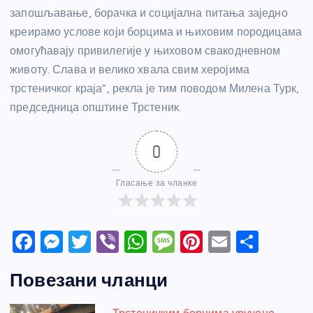
запошљавање, борачка и социјална питања заједно
креирамо услове који борцима и њиховим породицама
омогућавају привилегије у њиховом свакодневном
животу. Слава и велико хвала свим херојима
трстеничког краја”, рекла је тим поводом Милена Турк,
председница општине Трстеник.
0
Гласање за чланке
F
M
T
Vi
W
M
Pi
E
S
a
e
w
b
h
e
nt
m
h
Повезани чланци
c
ss
itt
er
at
ss
er
ail
ar
e
e
er
s
a
e
e