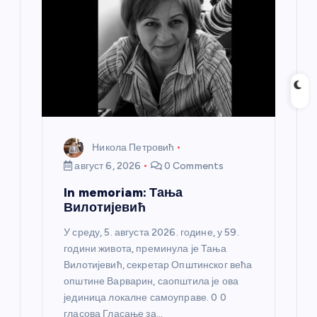
Никола Петровић
август 6, 2026
0 Comments
In memoriam: Тања
Вилотијевић
У среду, 5. августа 2026. године, у 59.
години живота, преминула је Тања
Вилотијевић, секретар Општинског већа
општине Варварин, саопштила је ова
јединица локалне самоуправе. 0 0
гласова Гласање за…