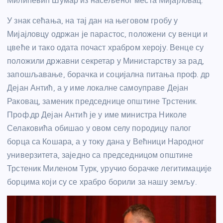
Милићевић Шумар из насељеног места Мијајловац.
У знак сећања, на тај дан на његовом гробу у
Мијајловцу одржан је парастос, положени су венци и
цвеће и тако одата почаст храбром хероју. Венце су
положили државни секретар у Министарству за рад,
запошљавање, борачка и социјална питања проф. др
Дејан Антић, а у име локалне самоуправе Дејан
Раковац, заменик председнице општине Трстеник.
Проф.др Дејан Антић је у име министра Николе
Селаковића обишао у овом селу породицу палог
борца са Кошара, а у току дана у Већници Народног
универзитета, заједно са председницом општине
Трстеник Миленом Турк, уручио борачке легитимације
борцима који су се храбро борили за нашу земљу.