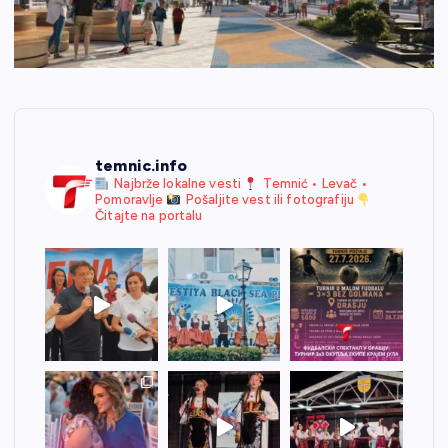
temnic.info
Najbrže lokalne vesti
Temnić • Levač •
Pomoravlje
Pošaljite vest ili fotografiju
Čitajte na portalu