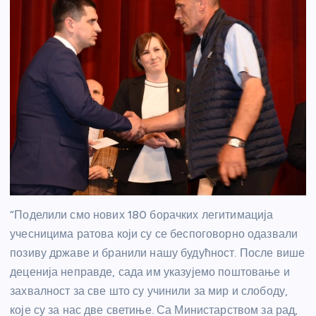
“Поделили смо нових 180 борачких легитимација
учесницима ратова који су се беспоговорно одазвали
позиву државе и бранили нашу будућност. После више
деценија неправде, сада им указујемо поштовање и
захвалност за све што су учинили за мир и слободу,
које су за нас две светиње. Са Министарством за рад,