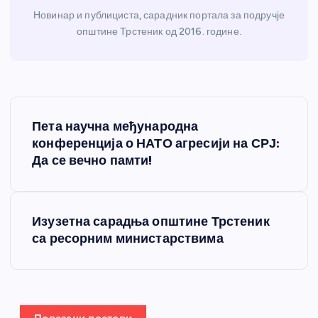
Новинар и публициста, сарадник портала за подручје
општине Трстеник од 2016. године.
К
Пета научна међународна
р
конференција о НАТО агресији на СРЈ:
Да се вечно памти!
е
т
Изузетна сарадња општине Трстеник
са ресорним министарствима
а
њ