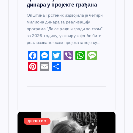
динара у пројекте грађана
Општина Трстеник издвојила је четири
милиона динара за реализацију
програма “Да се ради и гради по твом”
за 2026. годину, у оквиру којег ће бити
реализовано осам пројеката које су…
F
M
T
Vi
W
M
a
e
w
b
h
e
Pi
E
S
c
ss
itt
er
at
ss
nt
m
h
e
e
er
s
a
er
ail
ar
b
n
A
g
e
e
o
g
p
e
st
o
er
p
k
ДРУШТВО