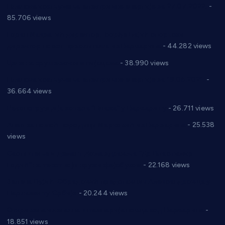
Планска искључења електричне енергије за 27.07.2022.
-
85.706 views
Горан Макрагић директор, Ђорђе Бајић спортски
директор новог прволигаша из Варварина
- 44.282 views
Цене на крушевачким пијацама
- 38.990 views
Планска искључења електричне енергије за 19.05.2021.
-
36.664 views
Реконструкција хотела “Плажа” у Варварину
- 26.711 views
Апел за помоћ породици Марковић из Варварина
- 25.538
views
Саопштење и демант Дома здравља “Др Властимир
Годић” на текст који кружи фејсбуком
- 22.168 views
Јелена Вујић-Обрадовић представник Александровца у
Парламенту Србије
- 20.244 views
Откривена илегална штампарија новца код Варварина
-
18.851 views