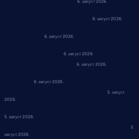
уз спортска надметања и забаву
6. август 2026.
Варварин подржао 25 нових предузетника: За
самозапошљавање по 380.000 динара
6. август 2026.
“Трстеник на Морави” од 10. до 16. августа: Богат програм
за све генерације
6. август 2026.
“Да се ради и гради по твом”: Трстеник улаже 4 милиона
динара у пројекте грађана
6. август 2026.
In memoriam: Тања Вилотијевић
6. август 2026.
Даница Петровић оживљава лик и дело Десанке
Максимовић
6. август 2026.
Александровац спреман за 61. “Жупску бербу”
5. август
2026.
Нова игралишта стижу у Бошњане, Доњи Катун и Парцане
5. август 2026.
У Ћићевцу одржана Конференција клубова Зоне “Запад”
5.
август 2026.