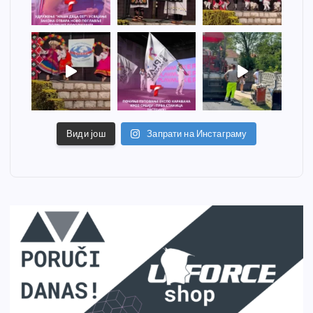
Види још
Запрати на Инстаграму