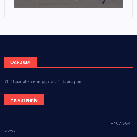
Оснивач
УГ “Темнићка иницијатива”, Варварин
Најчитаније
СНС: Осуда говора мржње и насиља над женама
- 107.864
views