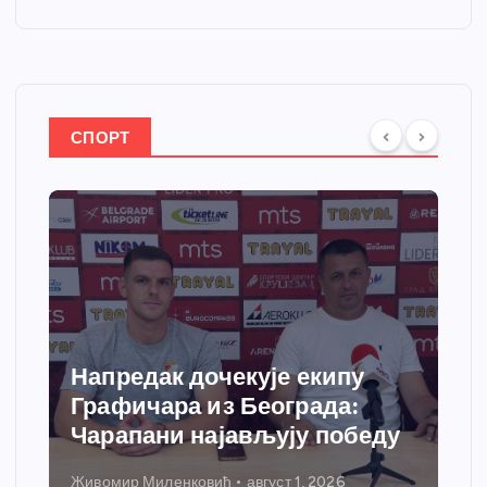
СПОРТ
Напредак дочекује екипу
Графичара из Београда:
Чарапани најављују победу
Живомир Миленковић
август 1, 2026