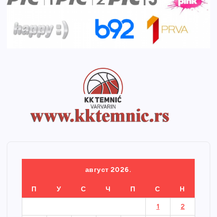
август 2026.
П
У
С
Ч
П
С
Н
1
2