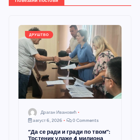
е
Повезани постови
ч
л
ДРУШТВО
а
н
к
а
Драган Ивановић
август 6, 2026
0 Comments
“Да се ради и гради по твом”:
Трстеник улаже 4 милиона