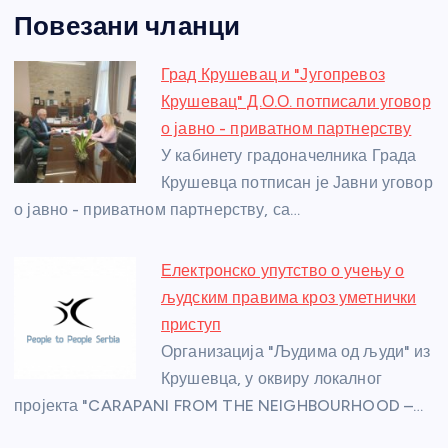
a
e
w
b
h
e
nt
m
h
Повезани чланци
c
ss
itt
er
at
ss
er
ail
ar
e
e
er
s
a
e
e
Град Крушевац и "Југопревоз
b
n
A
g
st
Крушевац" Д.О.О. потписали уговор
o
g
p
e
о јавно - приватном партнерству
o
er
p
У кабинету градоначелника Града
Крушевца потписан је Јавни уговор
k
о јавно - приватном партнерству, са…
Електронско упутство о учењу о
људским правима кроз уметнички
приступ
Организација "Људима од људи" из
Крушевца, у оквиру локалног
пројекта "CARAPANI FROM THE NEIGHBOURHOOD –…