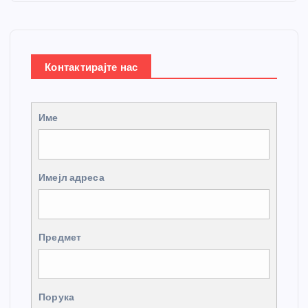
Контактирајте нас
Име
Имејл адреса
Предмет
Порука