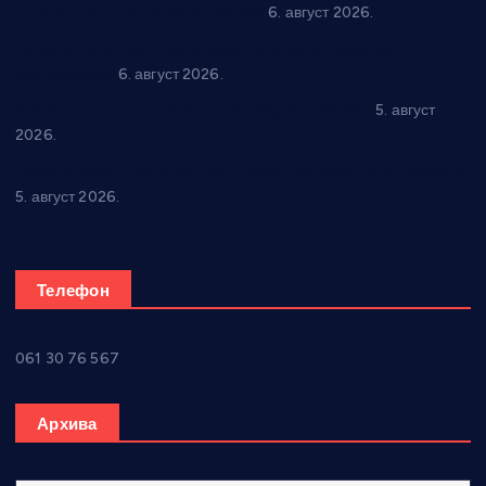
In memoriam: Тања Вилотијевић
6. август 2026.
Даница Петровић оживљава лик и дело Десанке
Максимовић
6. август 2026.
Александровац спреман за 61. “Жупску бербу”
5. август
2026.
Нова игралишта стижу у Бошњане, Доњи Катун и Парцане
5. август 2026.
Телефон
061 30 76 567
Архива