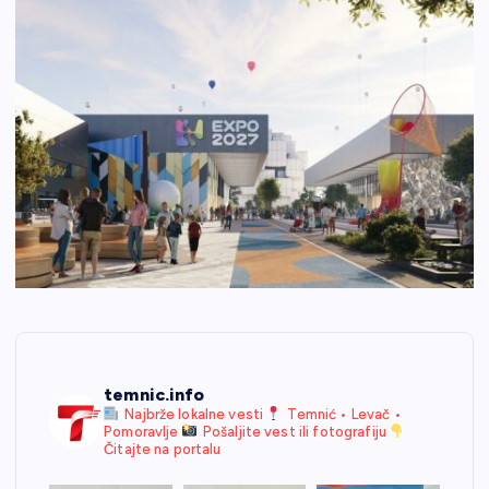
temnic.info
Najbrže lokalne vesti
Temnić • Levač •
Pomoravlje
Pošaljite vest ili fotografiju
Čitajte na portalu