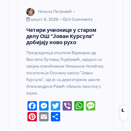
Никола Петровић
август 4, 2026
0 Comments
Четири учионице у старом
делу ОШ “Јован Курсула”
добијају ново рухо
Председница општине Варварин др
Виолета Лутовац Ђурђевић, заједно са
својим помоћником Немањом Чолићем,
посетила је Основну школу “Јован
Курсула”, где је са директорком школе
Александром Ракић обишла простор у
којем…
F
M
T
Vi
W
M
a
e
w
b
h
e
Pi
E
S
c
ss
itt
er
at
ss
nt
m
h