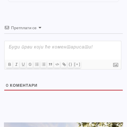
k
Претплати се
{}
[+]
0
КОМЕНТАРИ