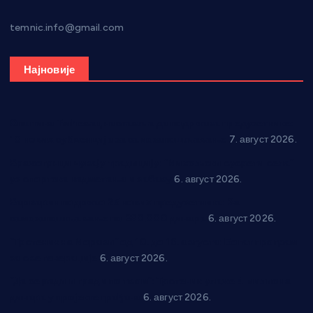
temnic.info@gmail.com
Најновије
Општина Ћићевац наставља да подржава предузетнике:
10 нових субвенција за самозапошљавање
7. август 2026.
Вражогрнци чувају традицију: “Михољски сусрети села”
уз спортска надметања и забаву
6. август 2026.
Варварин подржао 25 нових предузетника: За
самозапошљавање по 380.000 динара
6. август 2026.
“Трстеник на Морави” од 10. до 16. августа: Богат програм
за све генерације
6. август 2026.
“Да се ради и гради по твом”: Трстеник улаже 4 милиона
динара у пројекте грађана
6. август 2026.