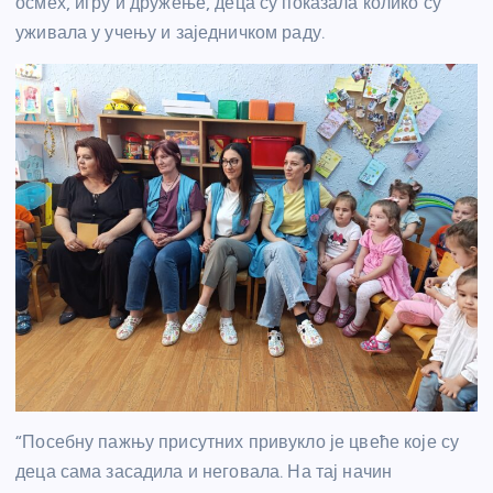
осмех, игру и дружење, деца су показала колико су
уживала у учењу и заједничком раду.
“Посебну пажњу присутних привукло је цвеће које су
деца сама засадила и неговала. На тај начин