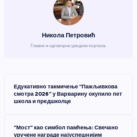
Никола Петровић
Главни и одговорни уредник портала.
К
Едукативно такмичење “Пажљивкова
р
смотра 2026” у Варварину окупило пет
школа и предшколце
е
т
“Мост” као симбол памћења: Свечано
уручене награде најуспешнијим