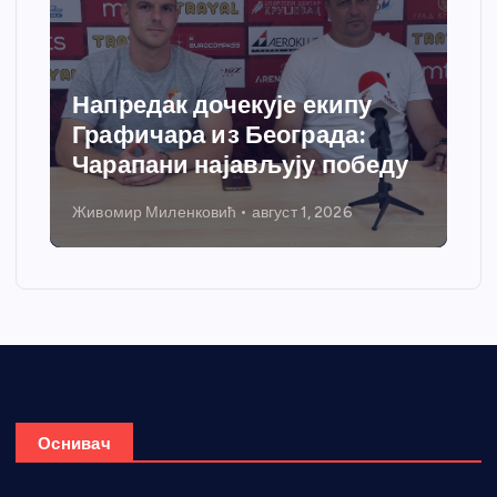
пу
Спортски центар “Ћићевац”
:
добија савремени систем
обеду
грејања
Никола Петровић
јул 31, 2026
Оснивач