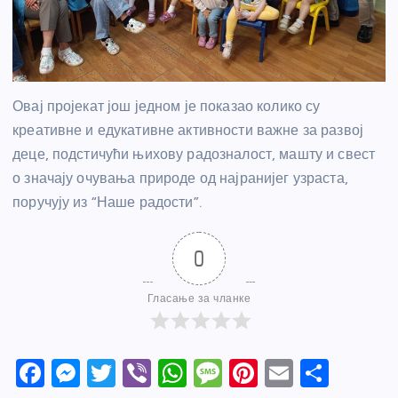
Овај пројекат још једном је показао колико су
креативне и едукативне активности важне за развој
деце, подстичући њихову радозналост, машту и свест
о значају очувања природе од најранијег узраста,
поручују из “Наше радости”.
0
Гласање за чланке
F
M
T
Vi
W
M
Pi
E
S