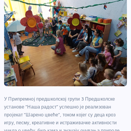
У Припремној предшколској групи 3 Предшколске
установе “Наша радост” успешно је реализован
пројекат “Шарено цвеће”, током којег су деца кроз
игру, песму, креативне и истраживачке активности
учила о цвећу, биљкама и значају очувања природе.