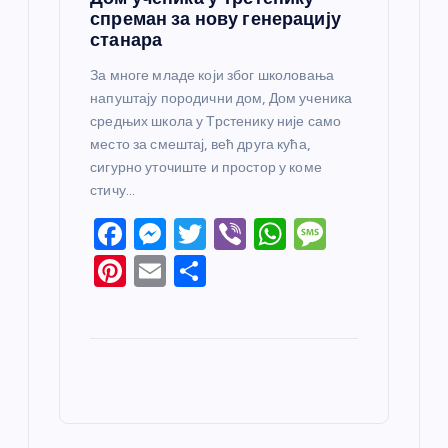
спреман за нову генерацију
станара
За многе младе који због школовања
напуштају породични дом, Дом ученика
средњих школа у Трстенику није само
место за смештај, већ друга кућа,
сигурно уточиште и простор у коме
стичу…
F
M
T
Vi
W
M
a
e
w
b
h
e
Pi
E
S
c
ss
itt
er
at
ss
nt
m
h
e
e
er
s
a
er
ail
ar
b
n
A
g
e
e
o
g
p
e
st
o
er
p