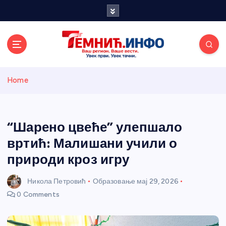
S
k
i
p
t
o
Темнићки
c
Home
o
n
информативн
t
e
“Шарено цвеће” улепшало
и портал
n
вртић: Малишани учили о
t
природи кроз игру
Никола Петровић
Образовање
мај 29, 2026
0 Comments