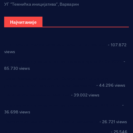
УГ “Темнићка иницијатива”, Варварин
Најчитаније
СНС: Осуда говора мржње и насиља над женама
- 107.872
views
Планска искључења електричне енергије за 27.07.2022.
-
85.730 views
Горан Макрагић директор, Ђорђе Бајић спортски
директор новог прволигаша из Варварина
- 44.296 views
Цене на крушевачким пијацама
- 39.002 views
Планска искључења електричне енергије за 19.05.2021.
-
36.698 views
Реконструкција хотела “Плажа” у Варварину
- 26.721 views
Апел за помоћ породици Марковић из Варварина
- 25.546