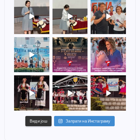
Види још
Запрати на Инстаграму