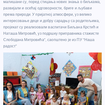
малишани су, поред стицања нових знања о биљкама,
развијали и осећај одговорности, бриге и љубави
према природи. У пријатној атмосфери, уз велико
интересовање деце и добру сарадњу са родитељима,
пројекат су реализовали васпитачи Биљана Крстић и
Наташа Митровић, уз подршку приправника стажисте
Слободана Митровића”, саопштено је из ПУ “Наша
радост”