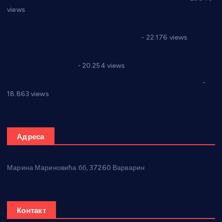
views
Саопштење и демант Дома здравља “Др Властимир
Годић” на текст који кружи фејсбуком
- 22.176 views
Јелена Вујић-Обрадовић представник Александровца у
Парламенту Србије
- 20.254 views
Откривена илегална штампарија новца код Варварина
-
18.863 views
Адреса
Марина Мариновића бб, 37260 Варварин
Контакт