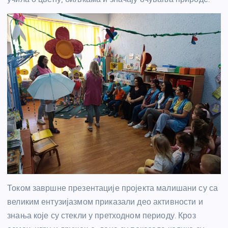
Током завршне презентације пројекта малишани су са
великим ентузијазмом приказали део активности и
знања које су стекли у претходном периоду. Кроз