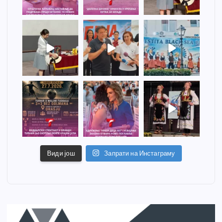
Види још
Запрати на Инстаграму