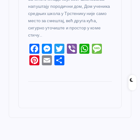
напуштају породични дом, Дом ученика
средњих школа у Трстенику није само
место за смештај, већ друга кућа,
сигурно уточиште и простор у коме
стичу…
F
M
T
Vi
W
M
a
e
w
b
h
e
Pi
E
S
c
ss
itt
er
at
ss
nt
m
h
e
e
er
s
a
er
ail
ar
b
n
A
g
e
e
o
g
p
e
st
o
er
p
k