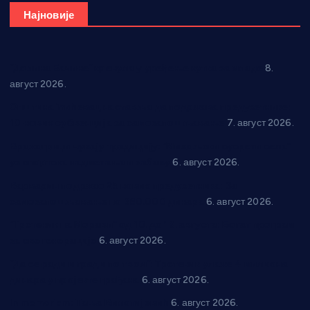
Најновије
“Долина Бачине” кренула у уређење кутка за младе
8.
август 2026.
Општина Ћићевац наставља да подржава предузетнике:
10 нових субвенција за самозапошљавање
7. август 2026.
Вражогрнци чувају традицију: “Михољски сусрети села”
уз спортска надметања и забаву
6. август 2026.
Варварин подржао 25 нових предузетника: За
самозапошљавање по 380.000 динара
6. август 2026.
“Трстеник на Морави” од 10. до 16. августа: Богат програм
за све генерације
6. август 2026.
“Да се ради и гради по твом”: Трстеник улаже 4 милиона
динара у пројекте грађана
6. август 2026.
In memoriam: Тања Вилотијевић
6. август 2026.