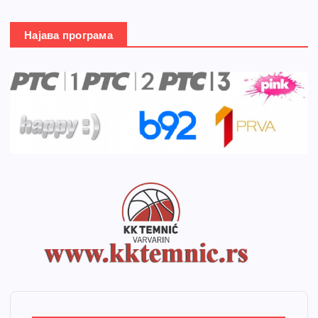
Најава програма