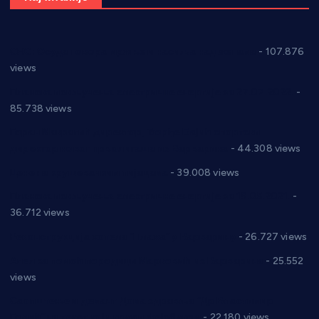
СНС: Осуда говора мржње и насиља над женама
- 107.876
views
Планска искључења електричне енергије за 27.07.2022.
-
85.738 views
Горан Макрагић директор, Ђорђе Бајић спортски
директор новог прволигаша из Варварина
- 44.308 views
Цене на крушевачким пијацама
- 39.008 views
Планска искључења електричне енергије за 19.05.2021.
-
36.712 views
Реконструкција хотела “Плажа” у Варварину
- 26.727 views
Апел за помоћ породици Марковић из Варварина
- 25.552
views
Саопштење и демант Дома здравља “Др Властимир
Годић” на текст који кружи фејсбуком
- 22.180 views