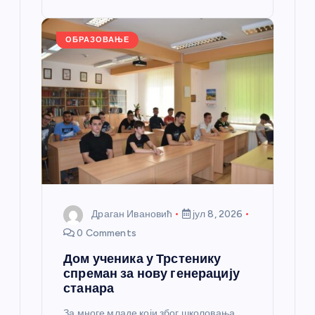
st
o
er
p
k
ОБРАЗОВАЊЕ
Драган Ивановић
јул 8, 2026
0 Comments
Дом ученика у Трстенику
спреман за нову генерацију
станара
За многе младе који због школовања