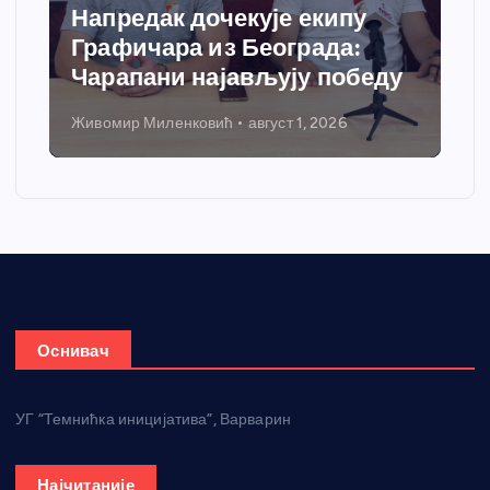
Напредак дочекује екипу
Графичара из Београда:
Чарапани најављују победу
Живомир Миленковић
август 1, 2026
Оснивач
УГ “Темнићка иницијатива”, Варварин
Најчитаније