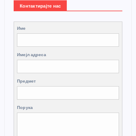
Контактирајте нас
Име
Имејл адреса
Предмет
Порука