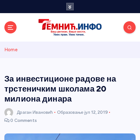
S
k
i
p
t
o
Темнићки
c
Home
o
n
информативн
t
e
За инвестиционе радове на
и портал
n
трстеничким школама 20
t
милиона динара
Драган Ивановић
Образовање
јул 12, 2019
0 Comments