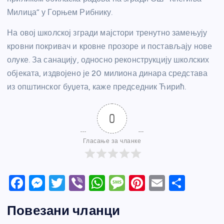
Милица” у Горњем Рибнику.
На овој школској згради мајстори тренутно замењују
кровни покривач и кровне прозоре и постављају нове
олуке. За санацију, односно реконструкцију школских
објеката, издвојено је 20 милиона динара средстава
из општинског буџета, каже председник Ћирић.
0
Гласање за чланке
F
M
T
Vi
W
M
Pi
E
S
a
e
w
b
h
e
nt
m
h
Повезани чланци
c
ss
itt
er
at
ss
er
ail
ar