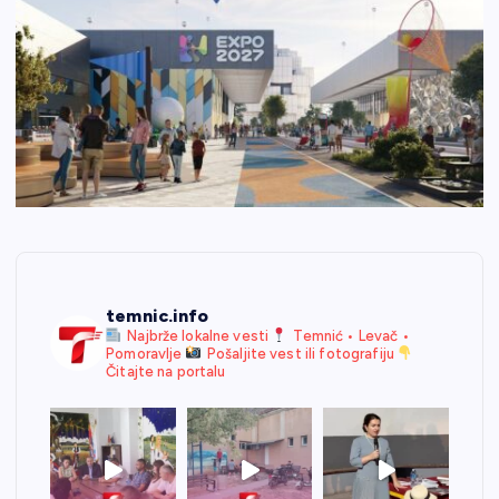
temnic.info
Najbrže lokalne vesti
Temnić • Levač •
Pomoravlje
Pošaljite vest ili fotografiju
Čitajte na portalu