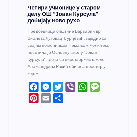
Четири учионице у старом
делу ОШ “Јован Курсула”
добијају ново рухо
Председница општине Варварин др
Виолета Лутовац Ђурђевић, заједно са
својим помоћником Немањом Чолићем,
посетила је Основну школу “Јован
Курсула”, где је са директорком школе
Александром Ракић обишла простор у
којем…
F
M
T
Vi
W
M
a
e
w
b
h
e
Pi
E
S
c
ss
itt
er
at
ss
nt
m
h
e
e
er
s
a
er
ail
ar
b
n
A
g
e
e
o
g
p
e