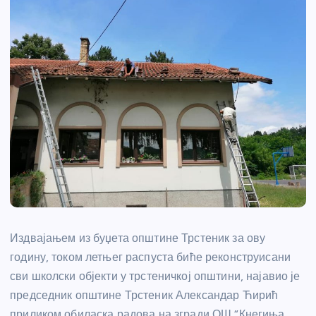
Издвајањем из буџета општине Трстеник за ову
годину, током летњег распуста биће реконструисани
сви школски објекти у трстеничкој општини, најавио је
председник општине Трстеник Александар Ћирић
приликом обиласка радова на згради ОШ “Кнегиња