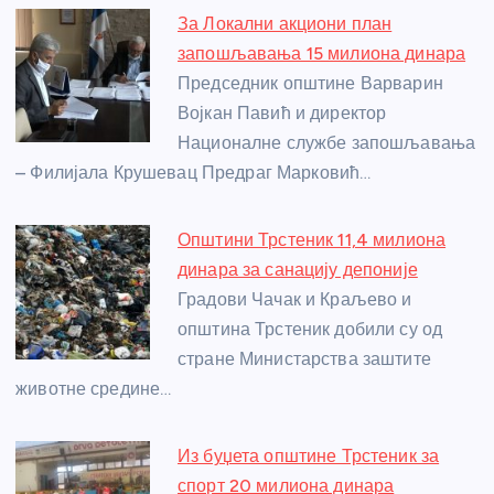
e
e
er
s
a
e
e
За Локални акциони план
b
n
A
g
st
запошљавања 15 милиона динара
o
g
p
e
Председник општине Варварин
o
er
p
Војкан Павић и директор
Националне службе запошљавања
k
– Филијала Крушевац Предраг Марковић…
Општини Трстеник 11,4 милиона
динара за санацију депоније
Градови Чачак и Краљево и
општина Трстеник добили су од
стране Министарства заштите
животне средине…
Из буџета општине Трстеник за
спорт 20 милиона динара