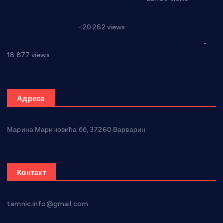
Јелена Вујић-Обрадовић представник Александровца у
Парламенту Србије
- 20.262 views
Откривена илегална штампарија новца код Варварина
-
18.877 views
Адреса
Марина Мариновића бб, 37260 Варварин
Контакт
temnic.info@gmail.com