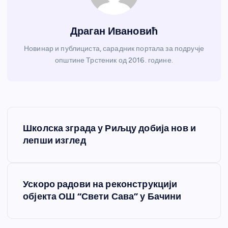
Драган Ивановић
Новинар и публициста, сарадник портала за подручје
општине Трстеник од 2016. године.
К
Школска зграда у Риљцу добија нов и
р
лепши изглед
е
Ускоро радови на реконструкцији
т
објекта ОШ “Свети Сава” у Бачини
а