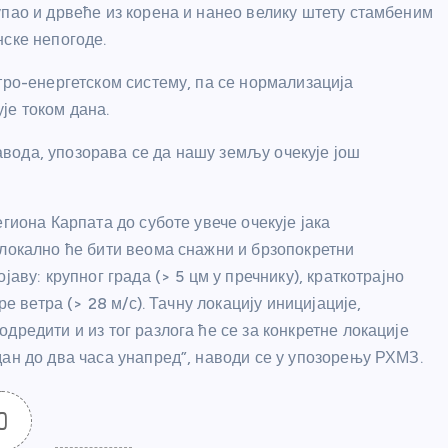
упао и дрвеће из корена и нанео велику штету стамбеним
нске непогоде.
тро-енергетском систему, па се нормализација
је током дана.
вода, упозорава се да нашу земљу очекује још
гиона Карпата до суботе увече очекује јака
 локално ће бити веома снажни и брзопокретни
аву: крупног града (> 5 цм у пречнику), краткотрајно
ре ветра (> 28 м/с). Тачну локацију иницијације,
дредити и из тог разлога ће се за конкретне локације
дан до два часа унапред”, наводи се у упозорењу РХМЗ.
0