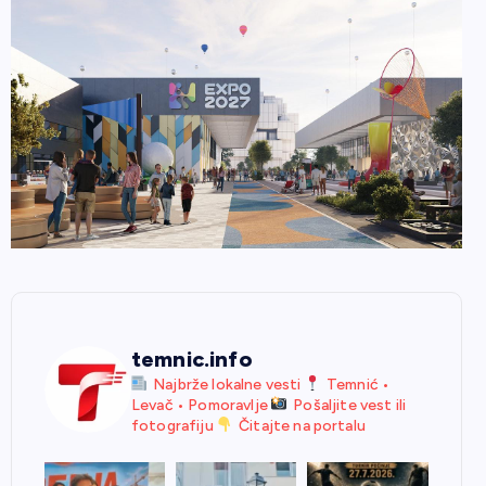
temnic.info
Najbrže lokalne vesti
Temnić •
Levač • Pomoravlje
Pošaljite vest ili
fotografiju
Čitajte na portalu