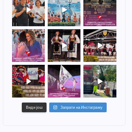
Види још
Запрати на Инстаграму