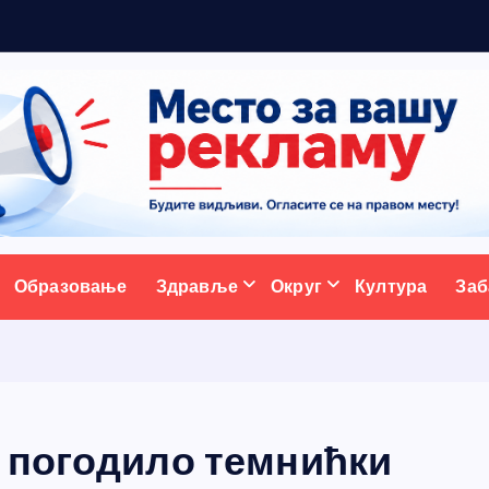
5
н
ативни портал
Образовање
Здравље
Округ
Култура
Заб
 погодило темнићки