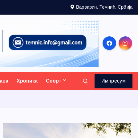
Варварин, Темнић, Србија
ава
Хроника
Спорт
Импресум