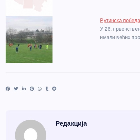
Рутинска победа
У 26. првенстве
имали већих про
Редакција