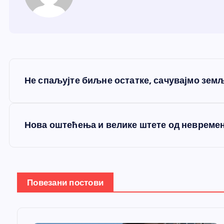
К
Не спаљујте биљне остатке, сачувајмо земљ
р
е
Нова оштећења и велике штете од невремен
т
а
Повезани постови
њ