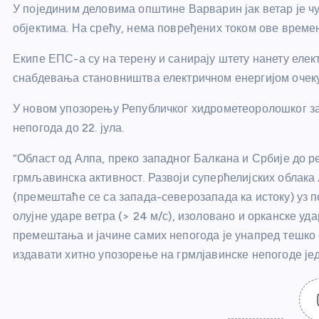
У појединим деловима општине Варварин јак ветар је ч
објектима. На срећу, нема повређених током ове време
Екипе ЕПС-а су на терену и санирају штету нанету елек
снабдевања становништва електричном енергијом очеку
У новом упозорењу Републичког хидрометеоролошког за
непогода до 22. јула.
“Област од Алпа, преко западног Балкана и Србије до ре
грмљавинска активност. Развоји суперћелијских облака
(премештаће се са запада-северозапада ка истоку) уз пој
олујне ударе ветра (> 24 м/с), изоловано и орканске уда
премештања и јачине самих непогода је унапред тешко о
издавати хитно упозорење на грмлјавинске непогоде је