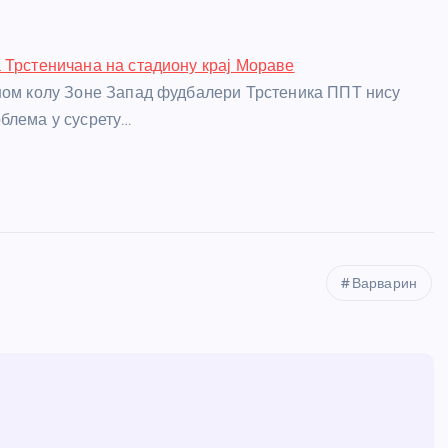
 Трстеничана на стадиону крај Мораве
ном колу Зоне Запад фудбалери Трстеника ППТ нису
блема у сусрету…
Варварин