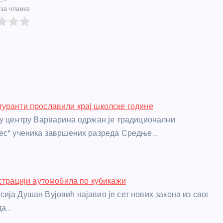
за чланке
уранти прославили крај школске године
 у центру Варварина одржан је традиционални
лес" ученика завршених разреда Средње…
истрацији аутомобила по кубикажи
ија Душан Вујовић најавио је сет нових закона из свог
да…