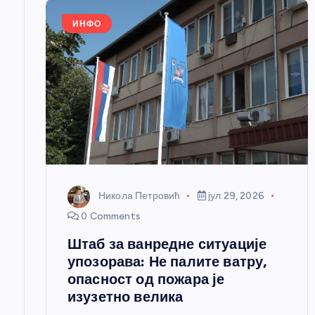
е
ИНФО
ч
л
а
н
Никола Петровић
јул 29, 2026
к
0 Comments
Штаб за ванредне ситуације
а
упозорава: Не палите ватру,
опасност од пожара је
изузетно велика