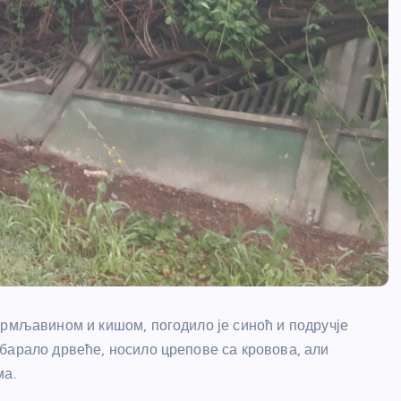
грмљавином и кишом, погодило је синоћ и подручје
барало дрвеће, носило црепове са кровова, али
ма.