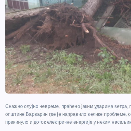
Снажно олујно невреме, праћено јаким ударима ветра, 
општине Варварин где је направило велике проблеме, о
прекинуло и доток електричне енергије у неким насељи