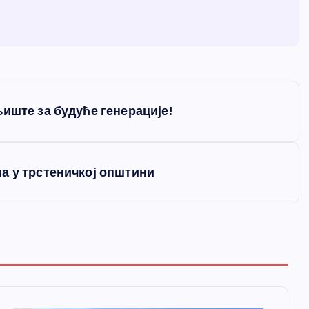
иште за будуће генерације!
а у трстеничкој општини