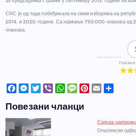
за председника странке у септембру 2012. године на в
СНС је од тада побеђивала на свим изборима на републ
2014. и 2020. године. Са најмање 750.000 чланова од 2
чланова.
Гласање 
F
M
T
Vi
W
M
Pi
E
S
a
e
w
b
h
e
nt
m
h
Повезани чланци
c
ss
itt
er
at
ss
er
ail
ar
e
e
er
s
a
e
e
Српска напредна
b
n
A
g
st
Општински одбор