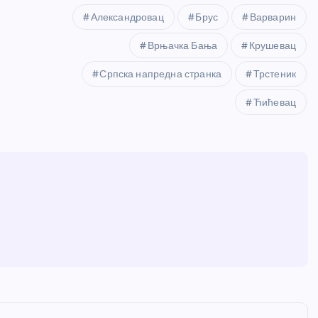
Александровац
Брус
Варварин
Врњачка Бања
Крушевац
Српска напредна странка
Трстеник
Ћићевац