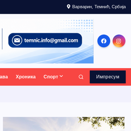
Варварин, Темнић, Србија
ава
Хроника
Спорт
Импресум