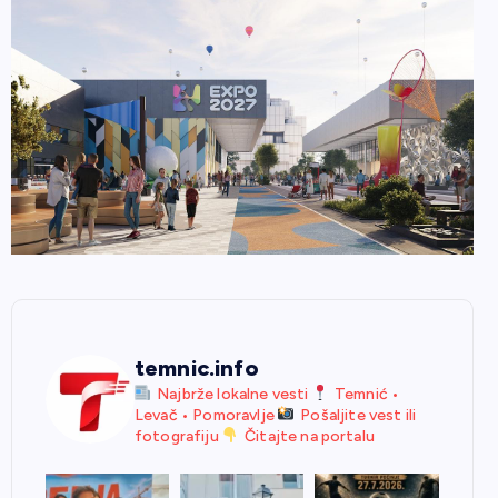
temnic.info
Najbrže lokalne vesti
Temnić •
Levač • Pomoravlje
Pošaljite vest ili
fotografiju
Čitajte na portalu