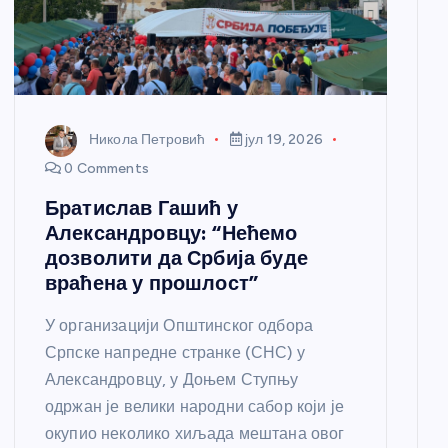
Никола Петровић
јул 19, 2026
0 Comments
Братислав Гашић у
Александровцу: “Нећемо
дозволити да Србија буде
враћена у прошлост”
У организацији Општинског одбора
Српске напредне странке (СНС) у
Александровцу, у Доњем Ступњу
одржан је велики народни сабор који је
окупио неколико хиљада мештана овог