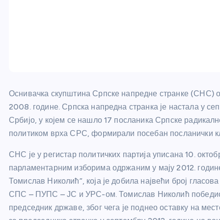
Оснивачка скупштина Српске напредне странке (СНС) одр
2008. године. Српска напредна странка је настала у се
Србијо, у којем се нашло 17 посланика Српске радикал
политиком врха СРС, формирали посебан посланички к
СНС је у регистар политичких партија уписана 10. октоб
парламентарним изборима одржаним у мају 2012. годин
Томислав Николић”, која је добила највећи број гласова
СПС – ПУПС – ЈС и УРС-ом. Томислав Николић победио
председник државе, због чега је поднео оставку на мес