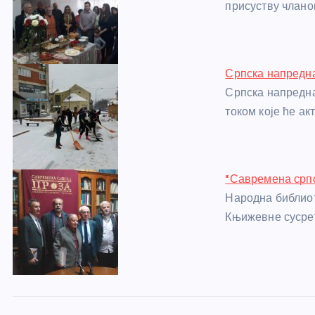
o
g
p
e
присуству члано
o
er
p
k
Српска напредна
Српска напредна
током које ће а
"Савремена српс
Народна библиот
Књижевне сусрет