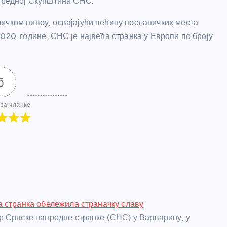
анредној Скупштини СНС.
ичком нивоу, освајајући већину посланичких места
020. године, СНС је највећа странка у Европи по броју
5
за чланке
 странка обележила страначку славу
 Српске напредне странке (СНС) у Варварину, у