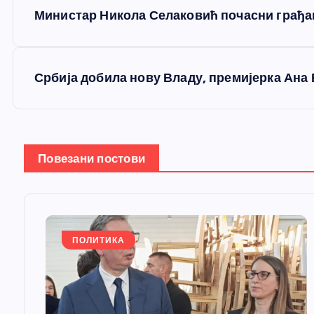
К
Министар Никола Селаковић почасни грађа
р
е
Србија добила нову Владу, премијерка Ана
т
а
Повезани постови
њ
е
ПОЛИТИКА
ч