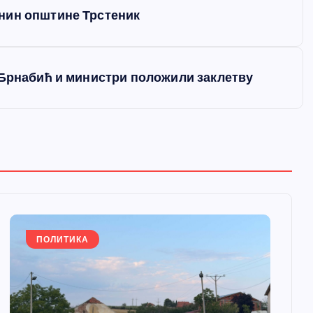
нин општине Трстеник
 Брнабић и министри положили заклетву
ПОЛИТИКА