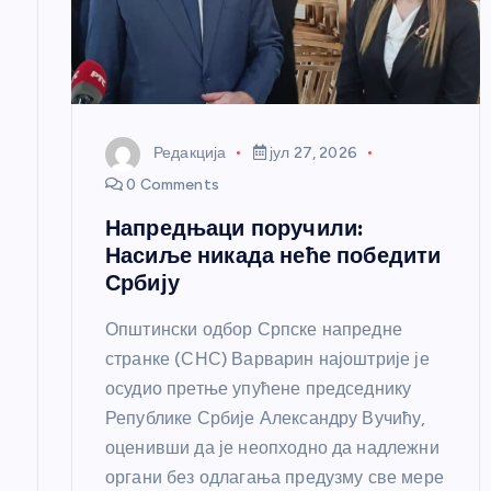
л
а
н
Редакција
јул 27, 2026
к
0 Comments
Напредњаци поручили:
а
Насиље никада неће победити
Србију
Општински одбор Српске напредне
странке (СНС) Варварин најоштрије је
осудио претње упућене председнику
Републике Србије Александру Вучићу,
оценивши да је неопходно да надлежни
органи без одлагања предузму све мере