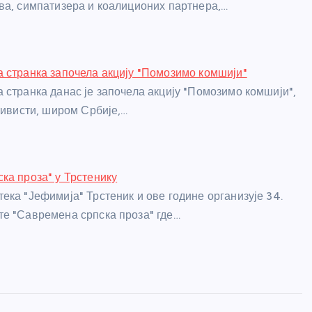
ва, симпатизера и коалиционих партнера,…
 странка започела акцију "Помозимо комшији"
 странка данас је започела акцију "Помозимо комшији",
ктивисти, широм Србије,…
ка проза" у Трстенику
ека "Јефимија" Трстеник и ове године организује 34.
е "Савремена српска проза" где…