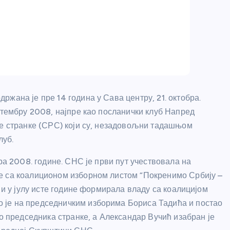
жана је пре 14 година у Сава центру, 21. октобра.
птембру 2008, најпре као посланички клуб Напред
не странке (СРС) који су, незадовољни тадашњом
луб.
ра 2008. године. СНС је први пут учествовала на
е са коалиционом изборном листом “Покренимо Србију –
 и у јулу исте године формирала владу са коалицијом
 је на председничким изборима Бориса Тадића и постао
то председника странке, а Александар Вучић изабран је