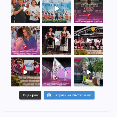
Види још
Запрати на Инстаграму