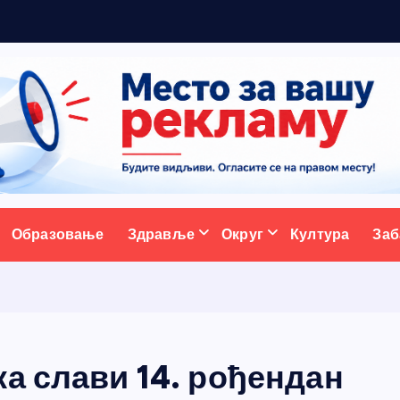
ативни портал
Образовање
Здравље
Округ
Култура
Заб
а слави 14. рођендан