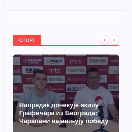
СПОРТ
Спортски центар “Ћићевац”
добија савремени систем
у
грејања