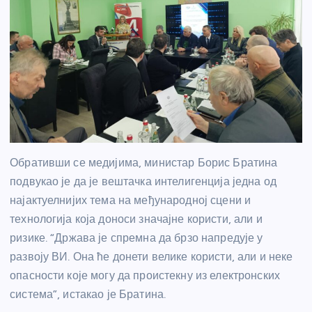
Обративши се медијима, министар Борис Братина
подвукао је да је вештачка интелигенција једна од
најактуелнијих тема на међународној сцени и
технологија која доноси значајне користи, али и
ризике. “Држава је спремна да брзо напредује у
развоју ВИ. Она ће донети велике користи, али и неке
опасности које могу да проистекну из електронских
система”, истакао је Братина.