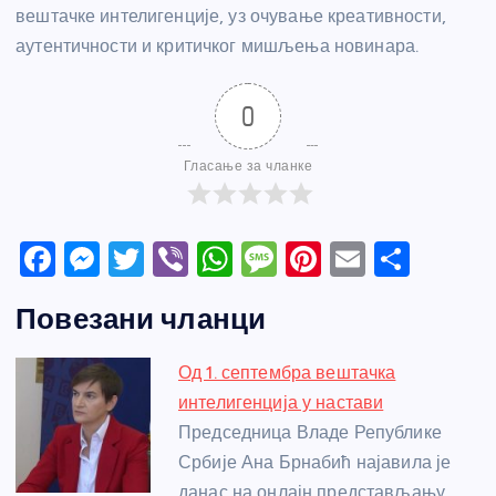
вештачке интелигенције, уз очување креативности,
аутентичности и критичког мишљења новинара.
0
Гласање за чланке
F
M
T
Vi
W
M
Pi
E
S
a
e
w
b
h
e
nt
m
h
Повезани чланци
c
ss
itt
er
at
ss
er
ail
ar
e
e
er
s
a
e
e
Од 1. септембра вештачка
b
n
A
g
st
интелигенција у настави
o
g
p
e
Председница Владе Републике
o
er
p
Србије Ана Брнабић најавила је
данас на онлајн представљању