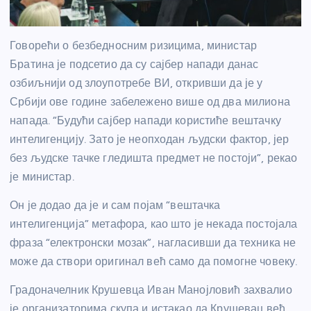
Говорећи о безбедносним ризицима, министар
Братина је подсетио да су сајбер напади данас
озбиљнији од злоупотребе ВИ, откривши да је у
Србији ове године забележено више од два милиона
напада. “Будући сајбер напади користиће вештачку
интелигенцију. Зато је неопходан људски фактор, јер
без људске тачке гледишта предмет не постоји”, рекао
је министар.
Он је додао да је и сам појам “вештачка
интелигенција” метафора, као што је некада постојала
фраза “електронски мозак”, нагласивши да техника не
може да створи оригинал већ само да помогне човеку.
Градоначелник Крушевца Иван Манојловић захвалио
је организаторима скупа и истакао да Крушевац већ