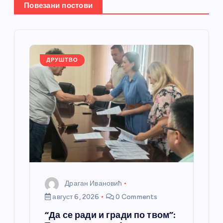
Повезани постови
ч
л
а
ДРУШТВО
н
к
а
Драган Ивановић
август 6, 2026
0 Comments
“Да се ради и гради по твом”: