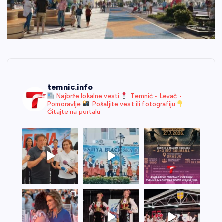
temnic.info
Najbrže lokalne vesti
Temnić • Levač •
Pomoravlje
Pošaljite vest ili fotografiju
Čitajte na portalu