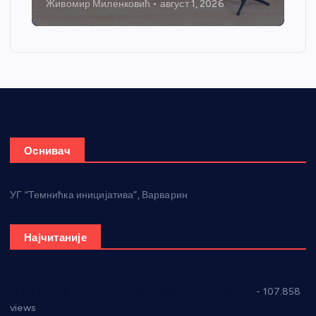
Никола Петровић
јул 31, 2026
Оснивач
УГ “Темнићка иницијатива”, Варварин
Најчитаније
СНС: Осуда говора мржње и насиља над женама
- 107.858
views