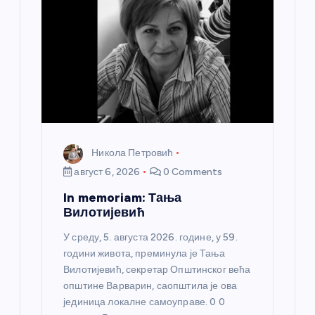
Никола Петровић
август 6, 2026
0 Comments
In memoriam: Тања
Вилотијевић
У среду, 5. августа 2026. године, у 59.
години живота, преминула је Тања
Вилотијевић, секретар Општинског већа
општине Варварин, саопштила је ова
јединица локалне самоуправе. 0 0