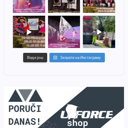
Види још
Запрати на Инстаграму