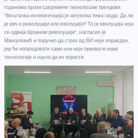
годинама прати савремене технолошке трендове.
“Вештачка интелигенција је актуелна тема свуда. Да ли
је реч о револуцији или еволуцији? То је еволуција која
се одвија брзином револуције”, нагласио је
Манојловић и поручио да страх од ВИ није оправдан,
јер ће напредовати само они који прихвате нове
технологије и науче да их користе.