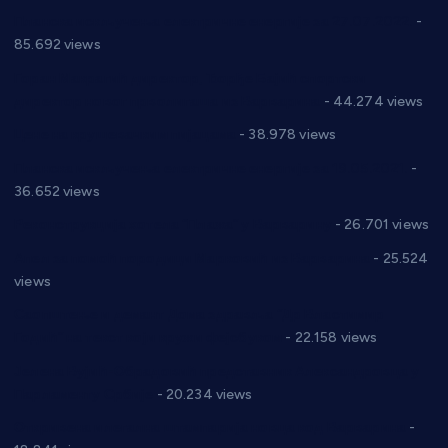
Планска искључења електричне енергије за 27.07.2022.
-
85.692 views
Горан Макрагић директор, Ђорђе Бајић спортски
директор новог прволигаша из Варварина
- 44.274 views
Цене на крушевачким пијацама
- 38.978 views
Планска искључења електричне енергије за 19.05.2021.
-
36.652 views
Реконструкција хотела “Плажа” у Варварину
- 26.701 views
Апел за помоћ породици Марковић из Варварина
- 25.524
views
Саопштење и демант Дома здравља “Др Властимир
Годић” на текст који кружи фејсбуком
- 22.158 views
Јелена Вујић-Обрадовић представник Александровца у
Парламенту Србије
- 20.234 views
Откривена илегална штампарија новца код Варварина
-