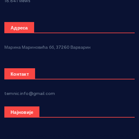
18.841 views
Адреса
Марина Мариновића бб, 37260 Варварин
Контакт
temnic.info@gmail.com
Најновије
Вражогрнци чувају традицију: “Михољски сусрети села”