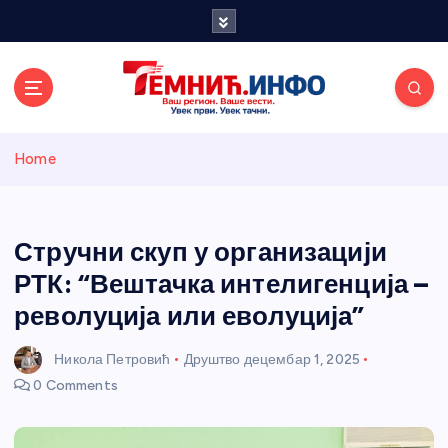
S
k
i
p
t
o
Темнићки
c
Home
o
n
информативн
t
e
Стручни скуп у организацији
и портал
n
РТК: “Вештачка интелигенција –
t
револуција или еволуција”
Никола Петровић
Друштво
децембар 1, 2025
0 Comments