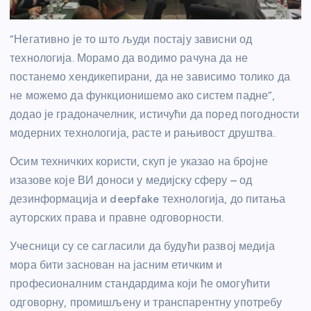
“Негативно је то што људи постају зависни од
технологија. Морамо да водимо рачуна да не
постанемо хендикепирани, да не зависимо толико да
не можемо да функционишемо ако систем падне”,
додао је градоначелник, истичући да поред погодности
модерних технологија, расте и рањивост друштва.
Осим техничких користи, скуп је указао на бројне
изазове које ВИ доноси у медијску сферу – од
дезинформација и deepfake технологија, до питања
ауторских права и правне одговорности.
Учесници су се сагласили да будући развој медија
мора бити заснован на јасним етичким и
професионалним стандардима који ће омогућити
одговорну, промишљену и транспарентну употребу