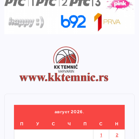
август 2026.
П
У
С
Ч
П
С
Н
1
2