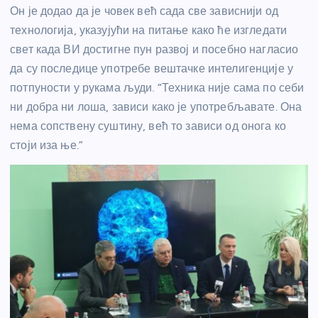
Он је додао да је човек већ сада све зависнији од
технологија, указујући на питање како ће изгледати
свет када ВИ достигне пун развој и посебно нагласио
да су последице употребе вештачке интелигенције у
потпуности у рукама људи. “Техника није сама по себи
ни добра ни лоша, зависи како је употребљавате. Она
нема сопствену суштину, већ то зависи од онога ко
стоји иза ње.”