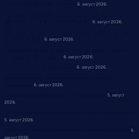
уз спортска надметања и забаву
6. август 2026.
Варварин подржао 25 нових предузетника: За
самозапошљавање по 380.000 динара
6. август 2026.
“Трстеник на Морави” од 10. до 16. августа: Богат програм
за све генерације
6. август 2026.
“Да се ради и гради по твом”: Трстеник улаже 4 милиона
динара у пројекте грађана
6. август 2026.
In memoriam: Тања Вилотијевић
6. август 2026.
Даница Петровић оживљава лик и дело Десанке
Максимовић
6. август 2026.
Александровац спреман за 61. “Жупску бербу”
5. август
2026.
Нова игралишта стижу у Бошњане, Доњи Катун и Парцане
5. август 2026.
У Ћићевцу одржана Конференција клубова Зоне “Запад”
5.
август 2026.