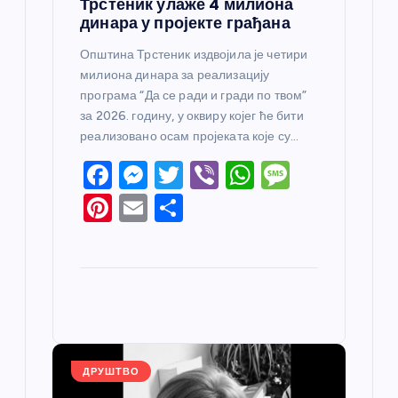
Трстеник улаже 4 милиона
динара у пројекте грађана
Општина Трстеник издвојила је четири
милиона динара за реализацију
програма “Да се ради и гради по твом”
за 2026. годину, у оквиру којег ће бити
реализовано осам пројеката које су…
F
M
T
Vi
W
M
a
e
w
b
h
e
Pi
E
S
c
ss
itt
er
at
ss
nt
m
h
e
e
er
s
a
er
ail
ar
b
n
A
g
e
e
o
g
p
e
st
o
er
p
k
ДРУШТВО