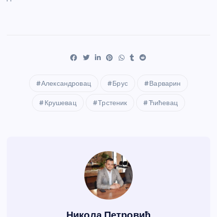
Александровац
Брус
Варварин
Крушевац
Трстеник
Ћићевац
Никола Петровић