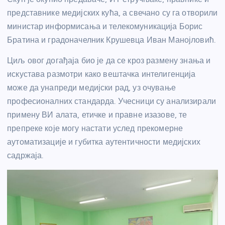
представнике медијских кућа, а свечано су га отворили
министар информисања и телекомуникација Борис
Братина и градоначелник Крушевца Иван Манојловић.
Циљ овог догађаја био је да се кроз размену знања и
искустава размотри како вештачка интелигенција
може да унапреди медијски рад, уз очување
професионалних стандарда. Учесници су анализирали
примену ВИ алата, етичке и правне изазове, те
препреке које могу настати услед прекомерне
аутоматизације и губитка аутентичности медијских
садржаја.