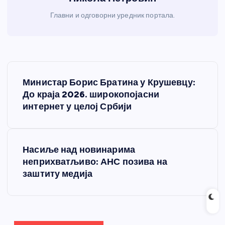
Главни и одговорни уредник портала.
К
Министар Борис Братина у Крушевцу:
р
До краја 2026. широкопојасни
интернет у целој Србији
е
т
Насиље над новинарима
неприхватљиво: АНС позива на
а
заштиту медија
њ
е