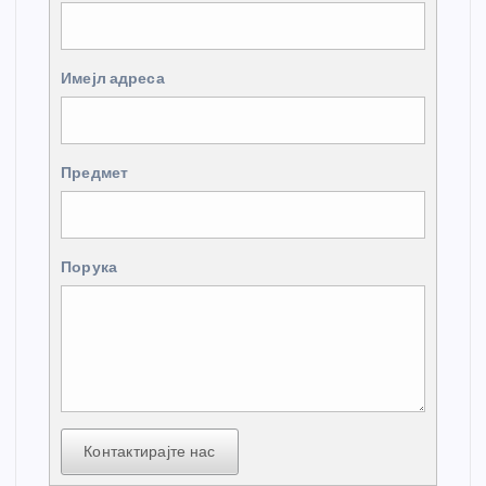
Имејл адреса
Предмет
Порука
Контактирајте нас