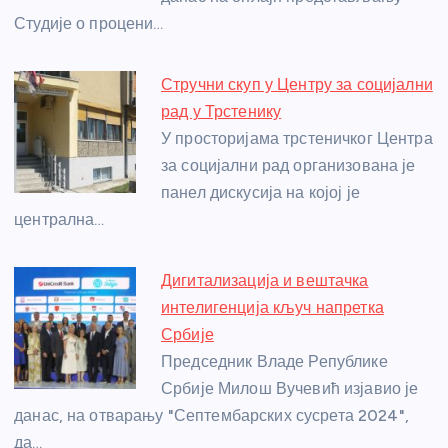
k
Студије о процени…
Стручни скуп у Центру за социјални
рад у Трстенику
У просторијама трстеничког Центра
за социјални рад организована је
панел дискусија на којој је
централна…
Дигитализација и вештачка
интелигенција кључ напретка
Србије
Председник Владе Републике
Србије Милош Вучевић изјавио је
данас, на отварању "Септембарских сусрета 2024",
да…