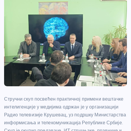
Стручни скуп посвећен практичној примени вештачке
интелигенције у медијима одржан је у организацији
Радио телевизије Крушевац, уз подршку Министарства
информисања и телекомуникација Републике Србије.
Скуп је окупио предаваче, ИТ стручњаке, правнике и