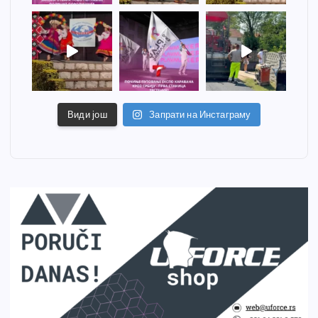
Види још
Запрати на Инстаграму