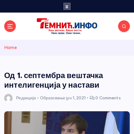
S
k
i
p
t
o
Темнићки
c
Home
o
n
информативн
t
e
Од 1. септембра вештачка
и портал
n
интелигенција у настави
t
Редакција
Образовање
јун 1, 2021
0 Comments