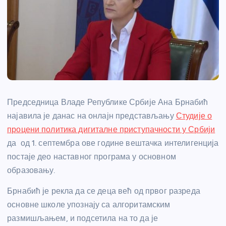
Председница Владе Републике Србије Ана Брнабић
најавила је данас на онлајн представљању
Студије о
процени политика дигиталне приступачности у Србији
да од 1. септембра ове године вештачка интелигенција
постаје део наставног програма у основном
образовању.
Брнабић је рекла да се деца већ од првог разреда
основне школе упознају са алгоритамским
размишљањем, и подсетила на то да је