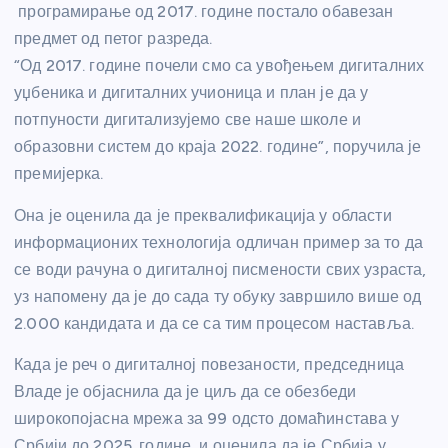
програмирање од 2017. године постало обавезан
предмет од петог разреда.
“Од 2017. године почели смо са увођењем дигиталних
уџбеника и дигиталних учионица и план је да у
потпуности дигитализујемо све наше школе и
образовни систем до краја 2022. године”, поручила је
премијерка.
Она је оценила да је преквалификација у области
информационих технологија одличан пример за то да
се води рачуна о дигиталној писмености свих узраста,
уз напомену да је до сада ту обуку завршило више од
2.000 кандидата и да се са тим процесом наставља.
Када је реч о дигиталној повезаности, председница
Владе је објаснила да је циљ да се обезбеди
широкопојасна мрежа за 99 одсто домаћинстава у
Србији до 2025. године, и оценила да је Србија у