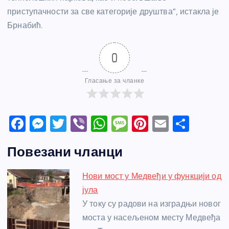
приступачности за све категорије друштва”, истакла је
Брнабић.
0
Гласање за чланке
F
M
T
Vi
W
M
Pi
E
S
a
e
w
b
h
e
nt
m
h
Повезани чланци
c
ss
itt
er
at
ss
er
ail
ar
e
e
er
s
a
e
e
Нови мост у Медвеђи у функцији од
b
n
A
g
st
јула
o
g
p
e
У току су радови на изградњи новог
o
er
p
моста у насељеном месту Медвеђа