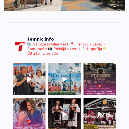
temnic.info
Najbrže lokalne vesti
Temnić • Levač •
Pomoravlje
Pošaljite vest ili fotografiju
Čitajte na portalu