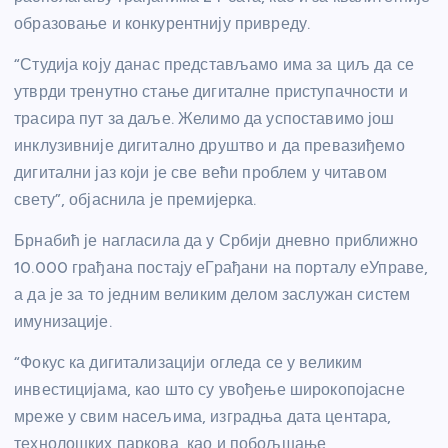
образовање и конкурентнију привреду.
“Студија коју данас представљамо има за циљ да се
утврди тренутно стање дигиталне приступачности и
трасира пут за даље. Желимо да успоставимо још
инклузивније дигитално друштво и да превазиђемо
дигитални јаз који је све већи проблем у читавом
свету”, објаснила је премијерка.
Брнабић је нагласила да у Србији дневно приближно
10.000 грађана постају еГрађани на порталу еУправе,
а да је за то једним великим делом заслужан систем
имунизације.
“Фокус ка дигитализацији огледа се у великим
инвестицијама, као што су увођење широкопојасне
мреже у свим насељима, изградња дата центара,
технолошких паркова, као и побољшање