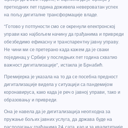
претходних пет година доживела невероватан успех
на пољу дигиталне трансформације владе.
“Готово у потпуности смо се окренули електронској
управи као најбољем начину да грађанима и привреди
обезбедимо ефикасну и транспарентну јавну управу.
Не чини ми се претерано када кажем да је сваки
појединац у Србији у последњих пет година схватио
важност дигитализације”, истакла је Брнабић.
Премијерка је указала на то да се посебна предност
дигитализације видела у ситуацији са пандемијом
коронавируса, како када је реч о јавној управи, тако и
образовању и привреди.
Она је навела да је дигитализација неопходна за
пружање бољих јавних услуга, да држава буде на
располагању грађанима 24 сата, као и за квалитетније