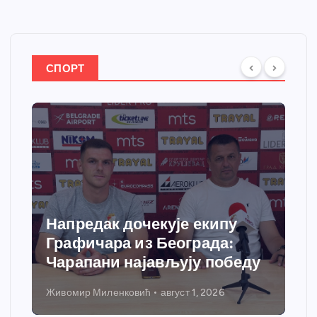
СПОРТ
Напредак дочекује екипу
Спор
Графичара из Београда:
доби
Чарапани најављују победу
греј
Живомир Миленковић
август 1, 2026
Никола 