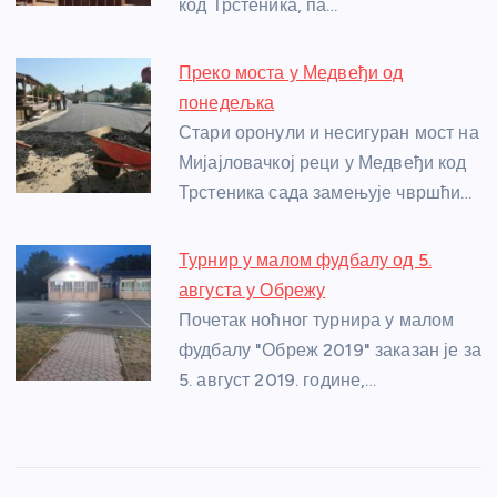
код Трстеника, па…
k
Преко моста у Медвеђи од
понедељка
Стари оронули и несигуран мост на
Мијајловачкој реци у Медвеђи код
Трстеника сада замењује чвршћи…
Турнир у малом фудбалу од 5.
августа у Обрежу
Почетак ноћног турнира у малом
фудбалу "Обреж 2019" заказан је за
5. август 2019. године,…