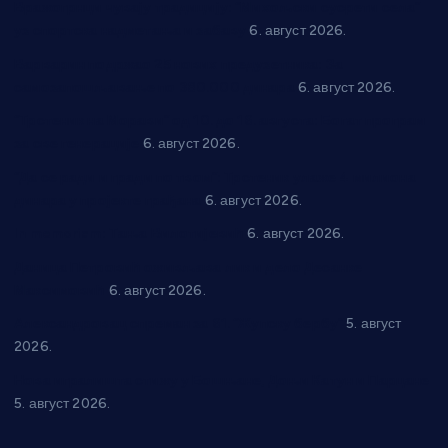
Вражогрнци чувају традицију: “Михољски сусрети села”
уз спортска надметања и забаву
6. август 2026.
Варварин подржао 25 нових предузетника: За
самозапошљавање по 380.000 динара
6. август 2026.
“Трстеник на Морави” од 10. до 16. августа: Богат програм
за све генерације
6. август 2026.
“Да се ради и гради по твом”: Трстеник улаже 4 милиона
динара у пројекте грађана
6. август 2026.
In memoriam: Тања Вилотијевић
6. август 2026.
Даница Петровић оживљава лик и дело Десанке
Максимовић
6. август 2026.
Александровац спреман за 61. “Жупску бербу”
5. август
2026.
Нова игралишта стижу у Бошњане, Доњи Катун и Парцане
5. август 2026.