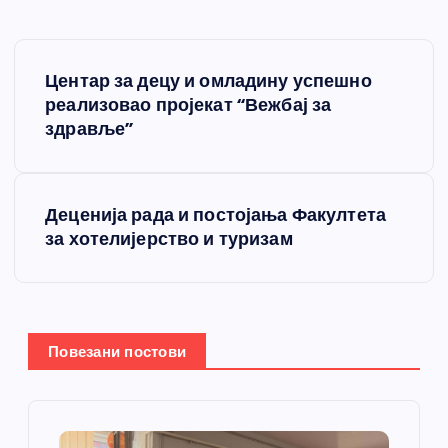
К
Центар за децу и омладину успешно
р
реализовао пројекат “Вежбај за
здравље”
е
т
Деценија рада и постојања Факултета
за хотелијерство и туризам
а
њ
е
Повезани постови
ч