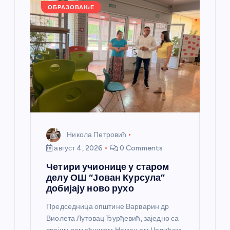
л
ОБРАЗОВАЊЕ
а
н
к
а
Никола Петровић
август 4, 2026
0 Comments
Четири учионице у старом
делу ОШ “Јован Курсула”
добијају ново рухо
Председница општине Варварин др
Виолета Лутовац Ђурђевић, заједно са