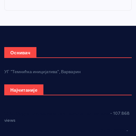
Оснивач
УГ “Темнићка иницијатива”, Варварин
Најчитаније
СНС: Осуда говора мржње и насиља над женама
- 107.868
views
Планска искључења електричне енергије за 27.07.2022.
-