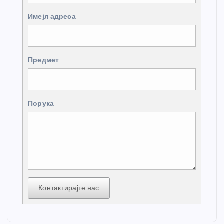
Имејл адреса
Предмет
Порука
Контактирајте нас