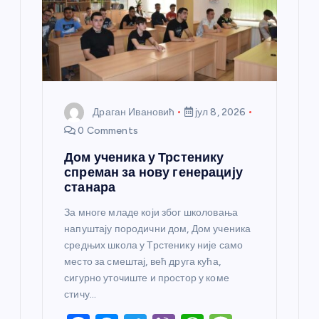
Драган Ивановић
јул 8, 2026
0 Comments
Дом ученика у Трстенику
спреман за нову генерацију
станара
За многе младе који због школовања
напуштају породични дом, Дом ученика
средњих школа у Трстенику није само
место за смештај, већ друга кућа,
сигурно уточиште и простор у коме
стичу…