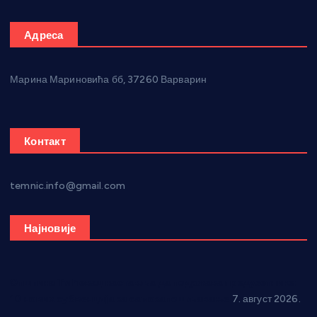
Адреса
Марина Мариновића бб, 37260 Варварин
Контакт
temnic.info@gmail.com
Најновије
Општина Ћићевац наставља да подржава предузетнике:
10 нових субвенција за самозапошљавање
7. август 2026.