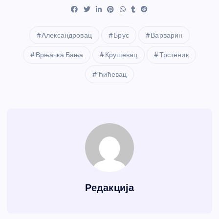
Александровац
Брус
Варварин
Врњачка Бања
Крушевац
Трстеник
Ћићевац
Редакција