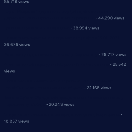
85.718 views
Горан Макрагић директор, Ђорђе Бајић спортски
директор новог прволигаша из Варварина
- 44.290 views
Цене на крушевачким пијацама
- 38.994 views
Планска искључења електричне енергије за 19.05.2021.
-
36.676 views
Реконструкција хотела “Плажа” у Варварину
- 26.717 views
Апел за помоћ породици Марковић из Варварина
- 25.542
views
Саопштење и демант Дома здравља “Др Властимир
Годић” на текст који кружи фејсбуком
- 22.168 views
Јелена Вујић-Обрадовић представник Александровца у
Парламенту Србије
- 20.248 views
Откривена илегална штампарија новца код Варварина
-
18.857 views