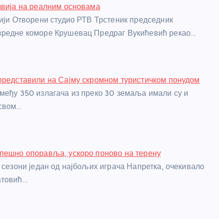
звија на реалним основама
сији Отворени студио РТВ Трстеник председник
вредне коморе Крушевац Предраг Вукићевић рекао…
представили на Сајму скромном туристичком понудом
међу 350 излагача из преко 30 земаља имали су и
 свом…
пешно опоравља, ускоро поново на терену
ј сезони један од најбољих играча Напретка, очекивало
атовић…