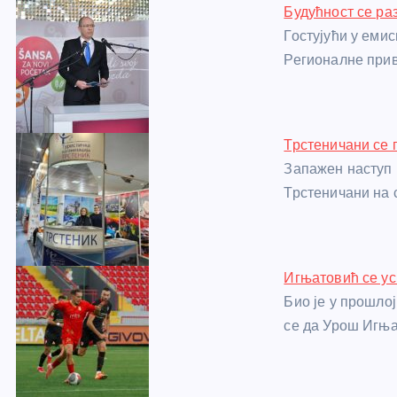
Будућност се ра
b
n
A
g
st
Гостујући у еми
o
g
p
e
Регионалне при
o
er
p
k
Трстеничани се 
Запажен наступ 
Трстеничани на
Игњатовић се ус
Био је у прошло
се да Урош Игњ