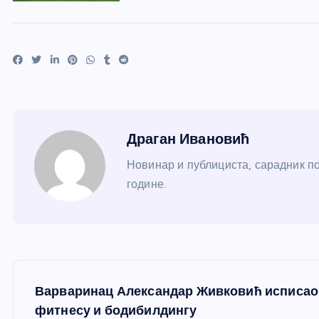
Драган Ивановић
Новинар и публициста, сарадник по
године.
К
Варваринац Александар Живковић исписао 
р
фитнесу и бодибилдингу