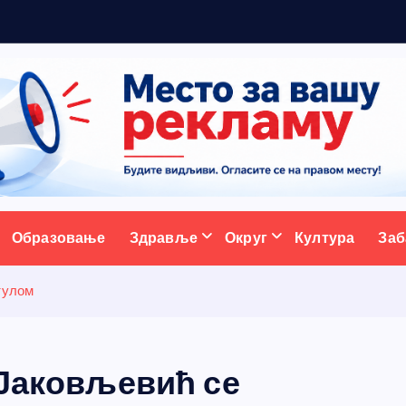
5
н
о
ативни портал
Образовање
Здравље
Округ
Култура
Заб
тулом
 Јаковљевић се