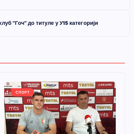
уб “Гоч” до титуле у У15 категорији
СПОРТ