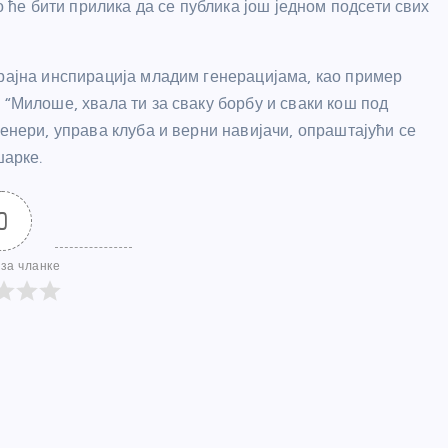
е бити прилика да се публика још једном подсети свих
трајна инспирација младим генерацијама, као пример
 “Милоше, хвала ти за сваку борбу и сваки кош под
ренери, управа клуба и верни навијачи, опраштајући се
шарке.
0
за чланке