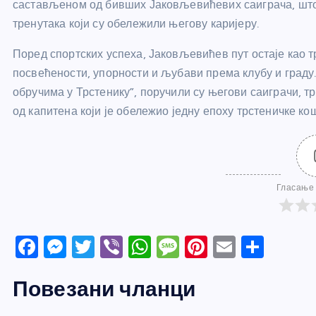
састављеном од бивших Јаковљевићевих саиграча, што ћ
тренутака који су обележили његову каријеру.
Поред спортских успеха, Јаковљевићев пут остаје као 
посвећености, упорности и љубави према клубу и граду.
обручима у Трстенику”, поручили су његови саиграчи, т
од капитена који је обележио једну епоху трстеничке ко
Гласање 
F
M
T
Vi
W
M
Pi
E
S
a
e
w
b
h
e
nt
m
h
Повезани чланци
c
ss
itt
er
at
ss
er
ail
ar
e
e
er
s
a
e
e