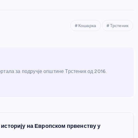
Кошарка
Трстеник
ртала за подручје општине Трстеник од 2016.
историју на Европском првенству у