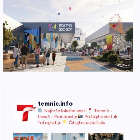
temnic.info
Najbrže lokalne vesti
Temnić •
Levač • Pomoravlje
Pošaljite vest ili
fotografiju
Čitajte na portalu