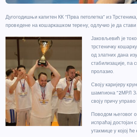
Дугогодишњи капитен КК “Прва петолетка” из Трстеник
проведене на кошаркашком терену, одлучио је да стави т
Јаковљевић је токо
трстеничку кошарку
од златних дана изу
стабилизације, па с
пролазио.
Своју каријеру кру
шампиона “2МРЛ Зап
своју причу управо 
Поводом његовог о
испраћај достојан с
утакмице у којој ћ