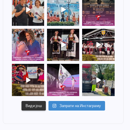
Види још
Запрати на Инстаграму