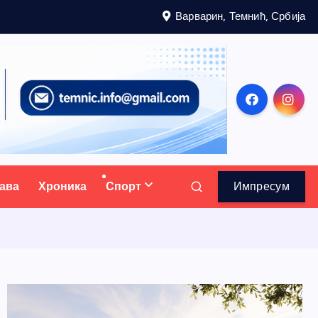
Варварин, Темнић, Србија
ава
Хроника
Спорт
Импресум