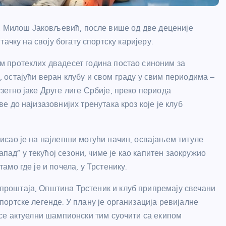
а, Милош Јаковљевић, после више од две деценије
ачку на своју богату спортску каријеру.
м протеклих двадесет година постао синоним за
, остајући веран клубу и свом граду у свим периодима –
зетно јаке Друге лиге Србије, преко периода
ве до најизазовнијих тренутака кроз које је клуб
нисао је на најлепши могући начин, освајањем титуле
ад” у текућој сезони, чиме је као капитен заокружио
тамо где је и почела, у Трстенику.
проштаја, Општина Трстеник и клуб припремају свечани
портске легенде. У плану је организација ревијалне
е се актуелни шампионски тим суочити са екипом