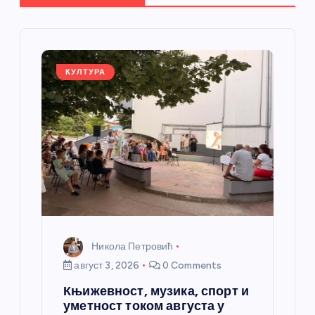
ч
л
КУЛТУРА
а
н
к
а
Никола Петровић
август 3, 2026
0 Comments
Књижевност, музика, спорт и
уметност током августа у