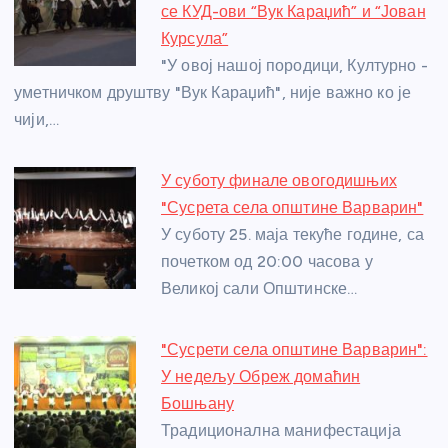
o
g
p
e
се КУД-ови “Вук Караџић” и “Јован
o
er
p
Курсула”
"У овој нашој породици, Културно -
k
уметничком друштву "Вук Караџић", није важно ко је
чији,…
У суботу финале овогодишњих
"Сусрета села општине Варварин"
У суботу 25. маја текуће године, са
почетком од 20:00 часова у
Великој сали Општинске…
"Сусрети села општине Варварин":
У недељу Обреж домаћин
Бошњану
Традиционална манифестација