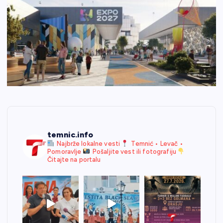
temnic.info
Najbrže lokalne vesti
Temnić • Levač •
Pomoravlje
Pošaljite vest ili fotografiju
Čitajte na portalu