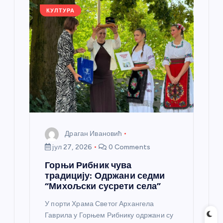
k
КУЛТУРА
Драган Ивановић
јул 27, 2026
0 Comments
Горњи Рибник чува
традицију: Одржани седми
“Михољски сусрети села”
У порти Храма Светог Архангела
Гаврила у Горњем Рибнику одржани су