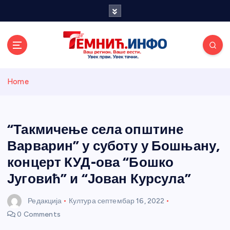
S
k
i
p
t
o
Темнићки
c
Home
o
n
информативн
t
e
“Такмичење села општине
и портал
n
Варварин” у суботу у Бошњану,
t
концерт КУД-ова “Бошко
Југовић” и “Јован Курсула”
Редакција
Култура
септембар 16, 2022
0 Comments