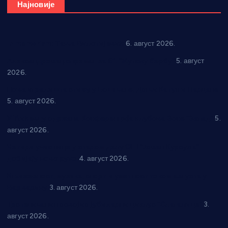
Најновије
In memoriam: Тања Вилотијевић
6. август 2026.
Александровац спреман за 61. “Жупску бербу”
5. август
2026.
Нова игралишта стижу у Бошњане, Доњи Катун и Парцане
5. август 2026.
У Ћићевцу одржана Конференција клубова Зоне “Запад”
5.
август 2026.
Четири учионице у старом делу ОШ “Јован Курсула”
добијају ново рухо
4. август 2026.
Књижевност, музика, спорт и уметност током августа у
Варварину
3. август 2026.
Трстеничанин освојио јубиларни циклус “Слагалице”
3.
август 2026.