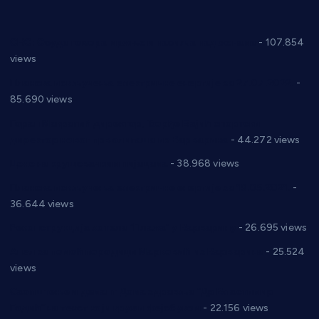
СНС: Осуда говора мржње и насиља над женама
- 107.854
views
Планска искључења електричне енергије за 27.07.2022.
-
85.690 views
Горан Макрагић директор, Ђорђе Бајић спортски
директор новог прволигаша из Варварина
- 44.272 views
Цене на крушевачким пијацама
- 38.968 views
Планска искључења електричне енергије за 19.05.2021.
-
36.644 views
Реконструкција хотела “Плажа” у Варварину
- 26.695 views
Апел за помоћ породици Марковић из Варварина
- 25.524
views
Саопштење и демант Дома здравља “Др Властимир
Годић” на текст који кружи фејсбуком
- 22.156 views