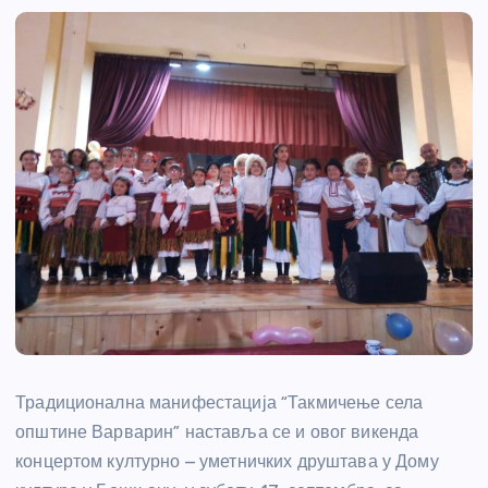
Традиционална манифестација “Такмичење села
општине Варварин” наставља се и овог викенда
концертом културно – уметничких друштава у Дому