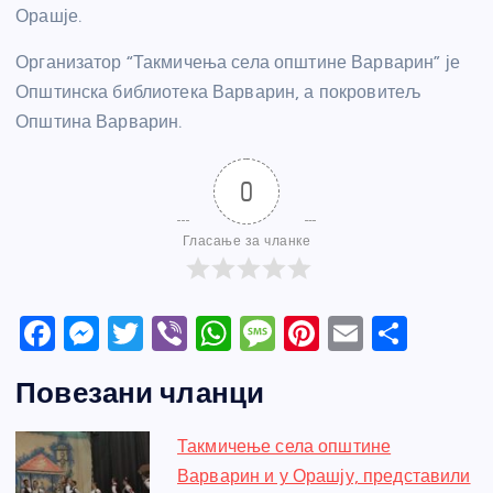
Орашје.
Организатор “Такмичења села општине Варварин” је
Општинска библиотека Варварин, а покровитељ
Општина Варварин.
0
Гласање за чланке
F
M
T
Vi
W
M
Pi
E
S
a
e
w
b
h
e
nt
m
h
Повезани чланци
c
ss
itt
er
at
ss
er
ail
ar
e
e
er
s
a
e
e
Такмичење села општине
b
n
A
g
st
Варварин и у Орашју, представили