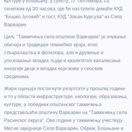
културе у Бошњану, у суботу, 17. септембра, са
почетком од 20 часова, где ће наступити домаћи КУД
“Бошко Југовић” и гост, КУД “Јован Курсула” из Села
Варварин.
Циљ “Такмичења села општине Варварин” је очување
обичаја и традиције темнићког краја, етно
стваралаштва и фолклора, али и дружење и
упознавање младих људи и квалитетно каналисање
енергије деце и младих који живе у сеоским
срединама.
Жири оцењује постигнуте резултате у прошлој години
и то у области инфраструктуре, екологије, образовања,
културе, а победник општинског такмичења
представљаће општину Варварин на “Такмичењу села
Расинског округа”. Ове године у такмичењу учествују
Месне заједнице Село Варварин, Обреж, Бошњане и