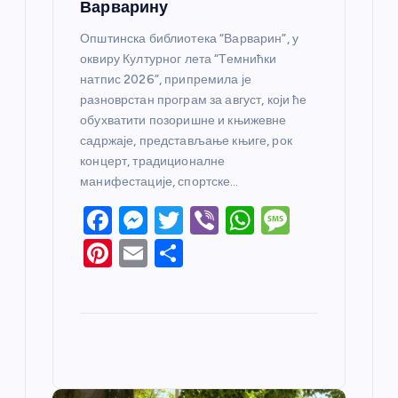
Варварину
Општинска библиотека “Варварин”, у
оквиру Културног лета “Темнићки
натпис 2026”, припремила је
разноврстан програм за август, који ће
обухватити позоришне и књижевне
садржаје, представљање књиге, рок
концерт, традиционалне
манифестације, спортске…
F
M
T
Vi
W
M
a
e
w
b
h
e
Pi
E
S
c
ss
itt
er
at
ss
nt
m
h
e
e
er
s
a
er
ail
ar
b
n
A
g
e
e
o
g
p
e
st
o
er
p