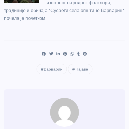
изворног народног фолклора,
традиције и обичаја "Сусрети села општине Варварин"
почела је почетком…
Варварин
Најаве