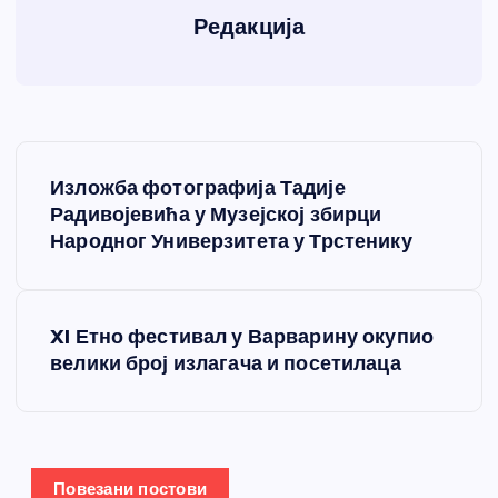
Редакција
К
Изложба фотографија Тадије
р
Радивојевића у Музејској збирци
Народног Универзитета у Трстенику
е
т
XI Етно фестивал у Варварину окупио
велики број излагача и посетилаца
а
њ
е
Повезани постови