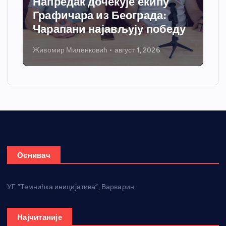
Напредак дочекује екипу
Графичара из Београда:
Чарапани најављују победу
Живомир Миленковић
август 1, 2026
Оснивач
УГ “Темнићка иницијатива”, Варварин
Најчитаније