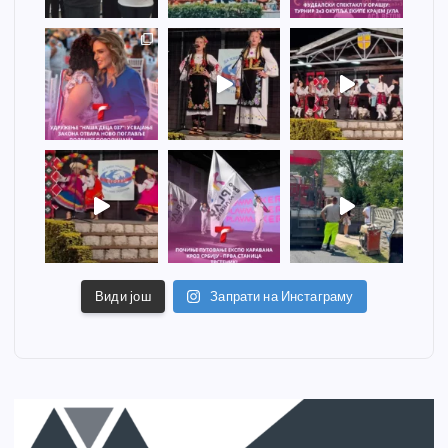
Види још
Запрати на Инстаграму