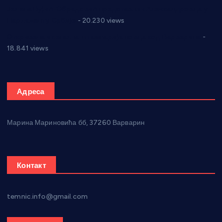
Јелена Вујић-Обрадовић представник Александровца у
Парламенту Србије
- 20.230 views
Откривена илегална штампарија новца код Варварина
-
18.841 views
Адреса
Марина Мариновића бб, 37260 Варварин
Контакт
temnic.info@gmail.com