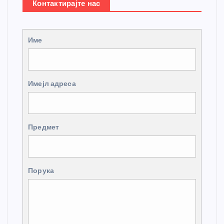
Контактирајте нас
Име
Имејл адреса
Предмет
Порука