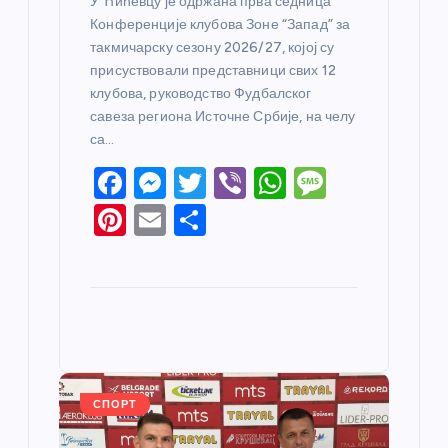
У Ћићевцу је одржана прва седница
Конференције клубова Зоне “Запад” за
такмичарску сезону 2026/27, којој су
присуствовали представници свих 12
клубова, руководство Фудбалског
савеза региона Источне Србије, на челу
са…
F
M
T
Vi
W
M
a
e
w
b
h
e
Pi
E
S
c
ss
itt
er
at
ss
nt
m
h
e
e
er
s
a
er
ail
ar
b
n
A
g
e
e
o
g
p
e
st
o
er
p
k
СПОРТ