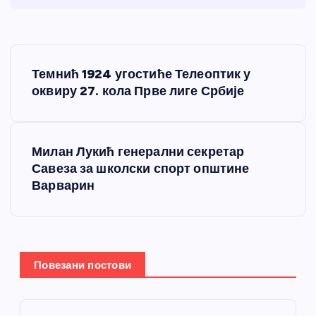
К
Темнић 1924 угостиће Телеоптик у
р
оквиру 27. кола Прве лиге Србије
е
Милан Лукић генерални секретар
т
Савеза за школски спорт општине
Варварин
а
њ
е
Повезани постови
ч