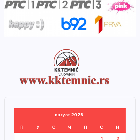
август 2026.
П
У
С
Ч
П
С
Н
1
2