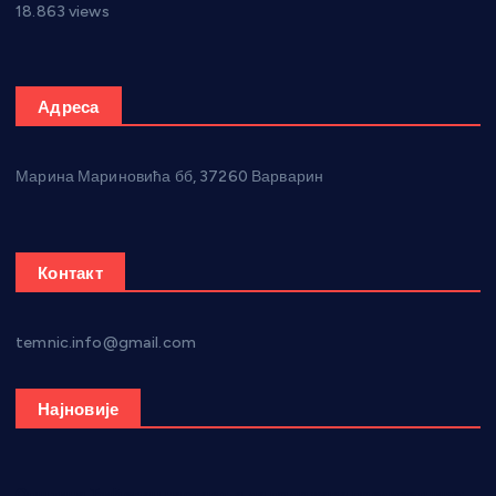
18.863 views
Адреса
Марина Мариновића бб, 37260 Варварин
Контакт
temnic.info@gmail.com
Најновије
Општина Ћићевац наставља да подржава предузетнике: