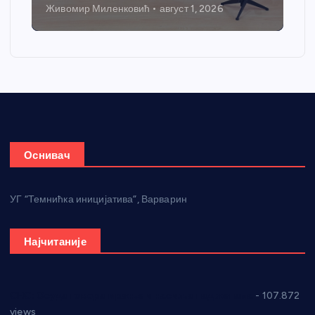
Живомир Миленковић
август 1, 2026
Оснивач
УГ “Темнићка иницијатива”, Варварин
Најчитаније
СНС: Осуда говора мржње и насиља над женама
- 107.872
views