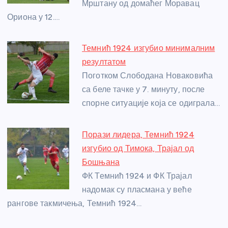
Мрштану од домаћег Моравац
k
Ориона у 12.…
Темнић 1924 изгубио минималним
резултатом
Поготком Слободана Новаковића
са беле тачке у 7. минуту, после
спорне ситуације која се одиграла…
Порази лидера, Темнић 1924
изгубио од Тимока, Трајал од
Бошњана
ФК Темнић 1924 и ФК Трајал
надомак су пласмана у веће
рангове такмичења, Темнић 1924…