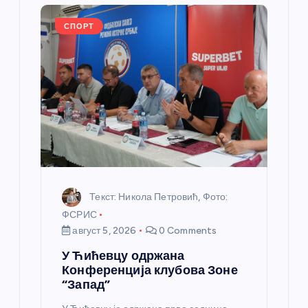
л
СПОРТ
а
н
к
а
Текст: Никола Петровић, Фото:
ФСРИС
август 5, 2026
0 Comments
У Ћићевцу одржана
Конференција клубова Зоне
“Запад”