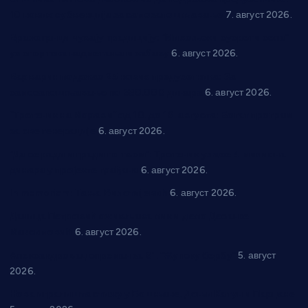
10 нових субвенција за самозапошљавање
7. август 2026.
Вражогрнци чувају традицију: “Михољски сусрети села”
уз спортска надметања и забаву
6. август 2026.
Варварин подржао 25 нових предузетника: За
самозапошљавање по 380.000 динара
6. август 2026.
“Трстеник на Морави” од 10. до 16. августа: Богат програм
за све генерације
6. август 2026.
“Да се ради и гради по твом”: Трстеник улаже 4 милиона
динара у пројекте грађана
6. август 2026.
In memoriam: Тања Вилотијевић
6. август 2026.
Даница Петровић оживљава лик и дело Десанке
Максимовић
6. август 2026.
Александровац спреман за 61. “Жупску бербу”
5. август
2026.
Нова игралишта стижу у Бошњане, Доњи Катун и Парцане