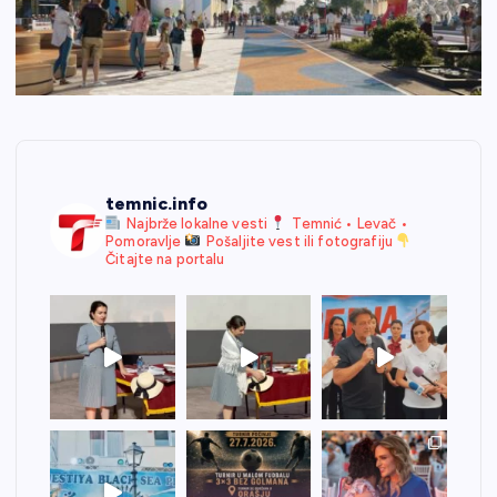
temnic.info
Najbrže lokalne vesti
Temnić • Levač •
Pomoravlje
Pošaljite vest ili fotografiju
Čitajte na portalu