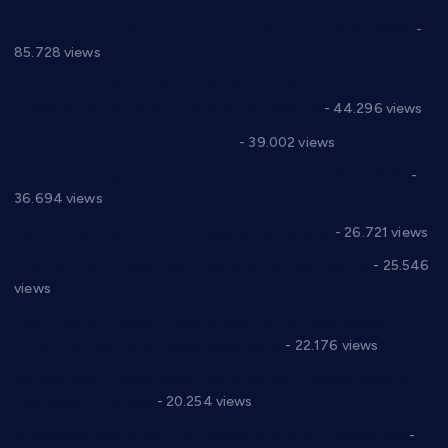
Планска искључења електричне енергије за 27.07.2022.
-
85.728 views
Горан Макрагић директор, Ђорђе Бајић спортски
директор новог прволигаша из Варварина
- 44.296 views
Цене на крушевачким пијацама
- 39.002 views
Планска искључења електричне енергије за 19.05.2021.
-
36.694 views
Реконструкција хотела “Плажа” у Варварину
- 26.721 views
Апел за помоћ породици Марковић из Варварина
- 25.546
views
Саопштење и демант Дома здравља “Др Властимир
Годић” на текст који кружи фејсбуком
- 22.176 views
Јелена Вујић-Обрадовић представник Александровца у
Парламенту Србије
- 20.254 views
Откривена илегална штампарија новца код Варварина
-