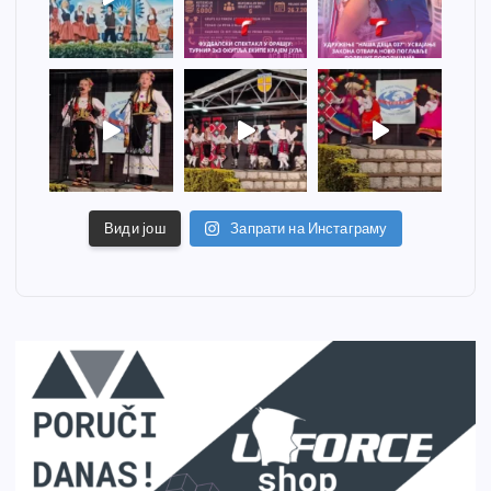
Види још
Запрати на Инстаграму