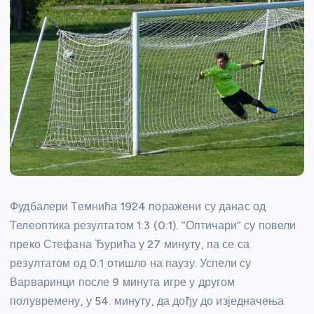
Фудбалери Темнића 1924 поражени су данас од
Телеоптика резултатом 1:3 (0:1). “Оптичари” су повели
преко Стефана Ђурића у 27 минуту, па се са
резултатом од 0:1 отишло на паузу. Успели су
Варваринци после 9 минута игре у другом
полувремену, у 54. минуту, да дођу до изједначења