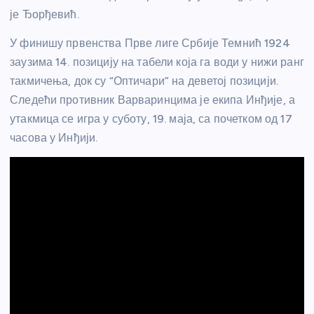
је Ђорђевић.
У финишу првенства Прве лиге Србије Темнић 1924
заузима 14. позицију на табели која га води у нижи ранг
такмичења, док су “Оптичари” на деветој позицији.
Следећи противник Варваринцима је екипа Инђије, а
утакмица се игра у суботу, 19. маја, са почетком од 17
часова у Инђији.