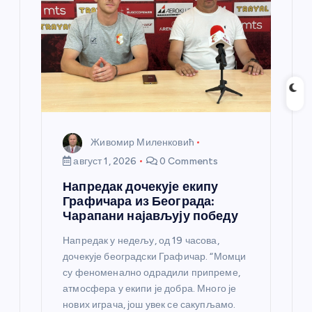
Живомир Миленковић
август 1, 2026
0 Comments
Напредак дочекује екипу
Графичара из Београда:
Чарапани најављују победу
Напредак у недељу, од 19 часова,
дочекује београдски Графичар. “Момци
су феноменално одрадили припреме,
атмосфера у екипи је добра. Много је
нових играча, још увек се сакупљамо.