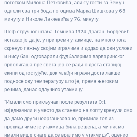
поготком Милоша Петковића, али су гости за Земун
однели сва три бода погоцима Марка Шишкова у 68.
минуту и Николе Лакчевића у 76. минуту.
Шеф стручног штаба Темнића 1924 Драган Ђорђевић
истакао је да је, у припреми утакмице, на много тога
скренуо пажњу својим играчима и додао да ови услови
и нису баш одговарали фудбалерима варваринског
прволигаша пре свега јер се ради о доста старијој
екипи од гостујуће, док млађи играчи доста лакше
подносе ову температуру што је, према његовим
речима, данас одлучило утакмицу.
“Имали смо прикључак после резултата 0:1,
изједначили и уместо да станемо на лопту кренули смо
да дамо други неорганизовано, примили гол из
прекида чиме је утакмица била решена, а ми нисмо
имали више снаге да се вратимо у утакмицу”, оценио