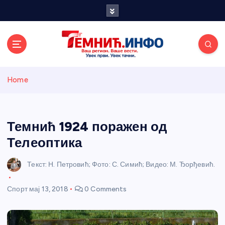
S
k
i
p
t
o
Темнићки
c
Home
o
n
информативн
t
e
Темнић 1924 поражен од
и портал
n
Телеоптика
t
Текст: Н. Петровић; Фото: С. Симић; Видео: М. Ђорђевић.
Спорт
мај 13, 2018
0 Comments