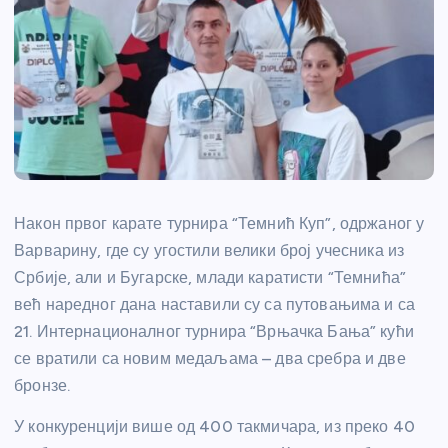
Након првог карате турнира “Темнић Куп”, одржаног у
Варварину, где су угостили велики број учесника из
Србије, али и Бугарске, млади каратисти “Темнића”
већ наредног дана наставили су са путовањима и са
21. Интернационалног турнира “Врњачка Бања” кући
се вратили са новим медаљама – два сребра и две
бронзе.
У конкуренцији више од 400 такмичара, из преко 40