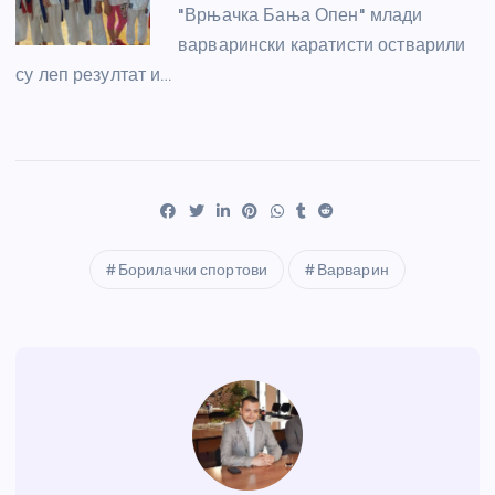
"Врњачка Бања Опен" млади
варварински каратисти остварили
су леп резултат и…
Борилачки спортови
Варварин