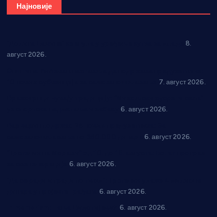
Најновије
“Долина Бачине” кренула у уређење кутка за младе
8.
август 2026.
Општина Ћићевац наставља да подржава предузетнике:
10 нових субвенција за самозапошљавање
7. август 2026.
Вражогрнци чувају традицију: “Михољски сусрети села”
уз спортска надметања и забаву
6. август 2026.
Варварин подржао 25 нових предузетника: За
самозапошљавање по 380.000 динара
6. август 2026.
“Трстеник на Морави” од 10. до 16. августа: Богат програм
за све генерације
6. август 2026.
“Да се ради и гради по твом”: Трстеник улаже 4 милиона
динара у пројекте грађана
6. август 2026.
In memoriam: Тања Вилотијевић
6. август 2026.