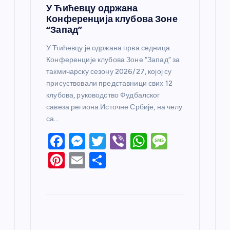
У Ћићевцу одржана
Конференција клубова Зоне
“Запад”
У Ћићевцу је одржана прва седница
Конференције клубова Зоне “Запад” за
такмичарску сезону 2026/27, којој су
присуствовали представници свих 12
клубова, руководство Фудбалског
савеза региона Источне Србије, на челу
са…
F
M
T
Vi
W
M
a
e
w
b
h
e
Pi
E
S
c
ss
itt
er
at
ss
nt
m
h
e
e
er
s
a
er
ail
ar
b
n
A
g
e
e
o
g
p
e
st