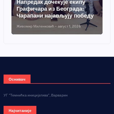
Напредак дочекује екипу
Графичара из Београда:
Чарапани најављују победу
Живомир Миленковић
август 1, 2026
Оснивач
УГ “Темнићка иницијатива”, Варварин
Најчитаније