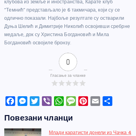
клубова из земље и иностранства, Карате клуб
“Темнић” представљало је 6 такмичара, који су се
одлично показали. Најбоље резултате су остварили
Дуња Шелић и Димитрије Николић освојивши сребрне
медаље, док су Христина Богдановић и Мила
Богдановић освојиле бронзу.
0
Гласање за чланке
F
M
T
Vi
W
M
Pi
E
S
a
e
w
b
h
e
nt
m
h
Повезани чланци
c
ss
itt
er
at
ss
er
ail
ar
e
e
er
s
a
e
e
Млади каратисти донели из Чачка 4