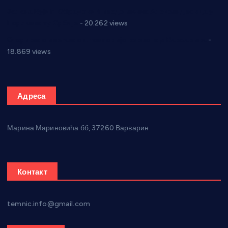
Јелена Вујић-Обрадовић представник Александровца у
Парламенту Србије
- 20.262 views
Откривена илегална штампарија новца код Варварина
-
18.869 views
Адреса
Марина Мариновића бб, 37260 Варварин
Контакт
temnic.info@gmail.com