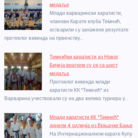
b
n
A
g
st
медаље
o
g
p
e
Млади варварински каратисти,
o
er
p
чланови Карате клуба Темнић,
остварили су запажене резултате
k
протеклог викенда на првенству…
Темнићки каратисти из Новог
Бечеја вратили су се са шест
медаља
Протеклог викенда млади
каратисти КК "Темнић" из
Варварина учествовали су на два велика турнира у…
Млади каратисти КК "Темнић"
донели 4 одличја из Врњачке Бање
На Интернационалном карате Купу