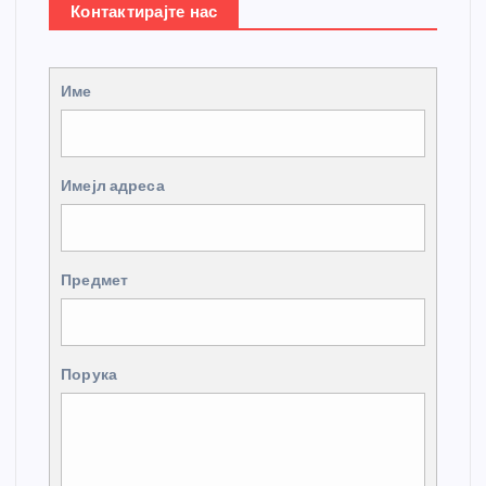
Контактирајте нас
Име
Имејл адреса
Предмет
Порука