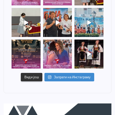
Види још
Запрати на Инстаграму