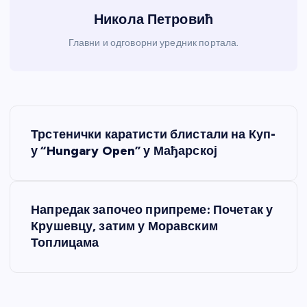
Никола Петровић
Главни и одговорни уредник портала.
К
Трстенички каратисти блистали на Куп-
р
у “Hungary Open” у Мађарској
е
Напредак започео припреме: Почетак у
т
Крушевцу, затим у Моравским
Топлицама
а
њ