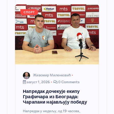
o
er
p
k
СПОРТ
Живомир Миленковић
август 1, 2026
0 Comments
Напредак дочекује екипу
Графичара из Београда:
Чарапани најављују победу
Напредак у недељу, од 19 часова,