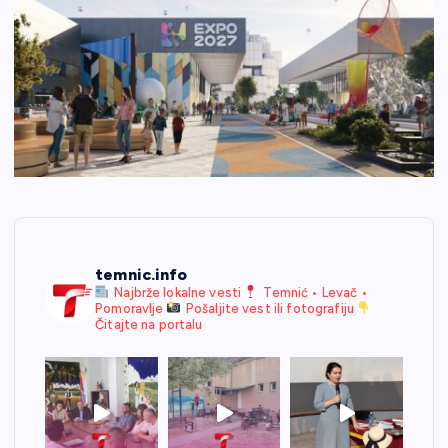
temnic.info
Najbrže lokalne vesti
Temnić • Levač •
Pomoravlje
Pošaljite vest ili fotografiju
Čitajte na portalu