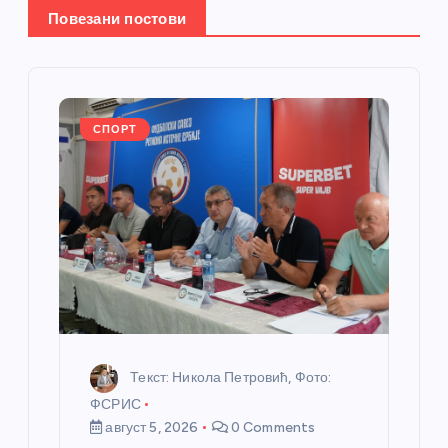
е
Повезани постови
ч
л
СПОРТ
а
н
к
а
Текст: Никола Петровић, Фото:
ФСРИС
август 5, 2026
0 Comments