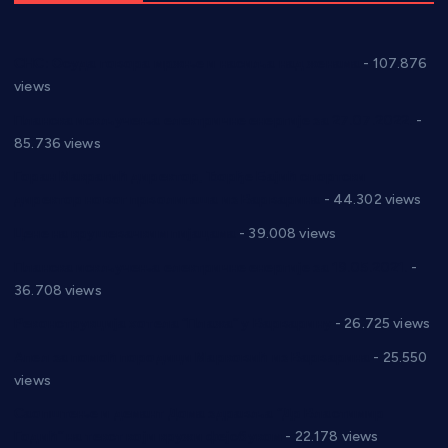
СНС: Осуда говора мржње и насиља над женама
- 107.876
views
Планска искључења електричне енергије за 27.07.2022.
-
85.736 views
Горан Макрагић директор, Ђорђе Бајић спортски
директор новог прволигаша из Варварина
- 44.302 views
Цене на крушевачким пијацама
- 39.008 views
Планска искључења електричне енергије за 19.05.2021.
-
36.708 views
Реконструкција хотела “Плажа” у Варварину
- 26.725 views
Апел за помоћ породици Марковић из Варварина
- 25.550
views
Саопштење и демант Дома здравља “Др Властимир
Годић” на текст који кружи фејсбуком
- 22.178 views