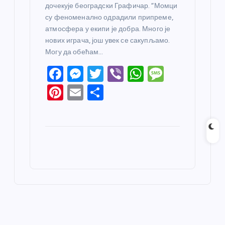
дочекује београдски Графичар. “Момци
су феноменално одрадили припреме,
атмосфера у екипи је добра. Много је
нових играча, још увек се сакупљамо.
Могу да обећам…
F
M
T
Vi
W
M
a
e
w
b
h
e
Pi
E
S
c
ss
itt
er
at
ss
nt
m
h
e
e
er
s
a
er
ail
ar
b
n
A
g
e
e
o
g
p
e
st
o
er
p
k