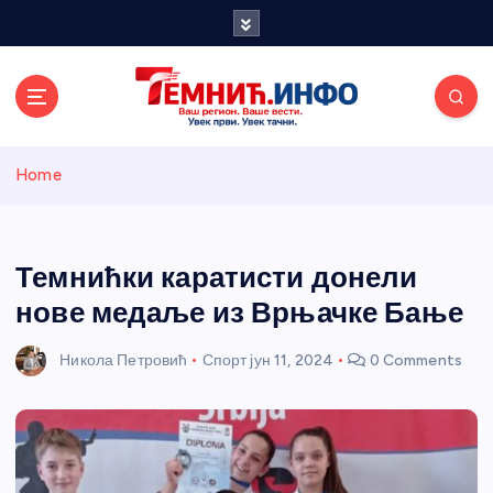
S
k
i
p
t
o
Темнићки
c
Home
o
n
информативн
t
e
Темнићки каратисти донели
и портал
n
нове медаље из Врњачке Бање
t
Никола Петровић
Спорт
јун 11, 2024
0 Comments