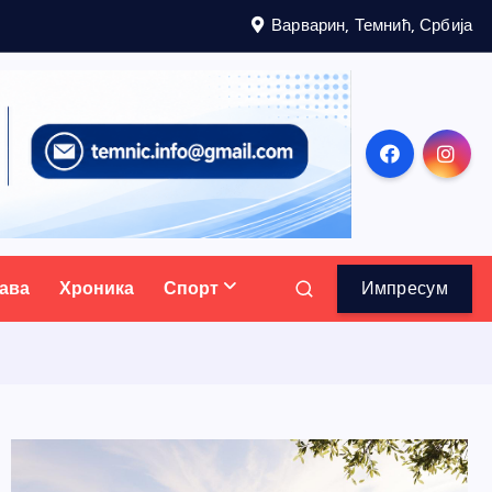
Варварин, Темнић, Србија
ава
Хроника
Спорт
Импресум