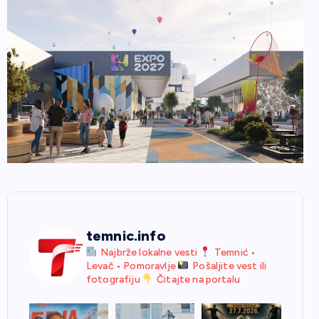
temnic.info
Najbrže lokalne vesti
Temnić •
Levač • Pomoravlje
Pošaljite vest ili
fotografiju
Čitajte na portalu