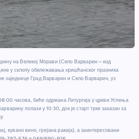
рину на Великој Морави (Село Варварин – код
одине у склопу обележавања хришћанског празника
е заједнице Град Варварин и Село Варварин, уз
 08:00 часова, биће одржана Литургија у цркви Успења
рварину полази у 10:30, док је старт трке заказан за
у.
ј, кувано вино, грејана ракија), а заинтересовани
/9-787-576 и 069/690-926
.