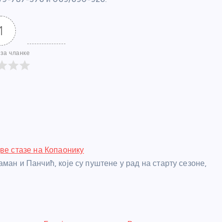
1
за чланке
две стазе на Копаонику
ман и Панчић, које су пуштене у рад на старту сезоне,