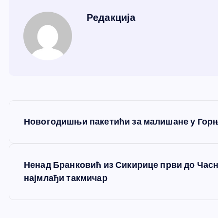
Редакција
К
Новогодишњи пакетићи за малишане у Гор
р
е
Ненад Бранковић из Сикирице први до Часно
најмлађи такмичар
т