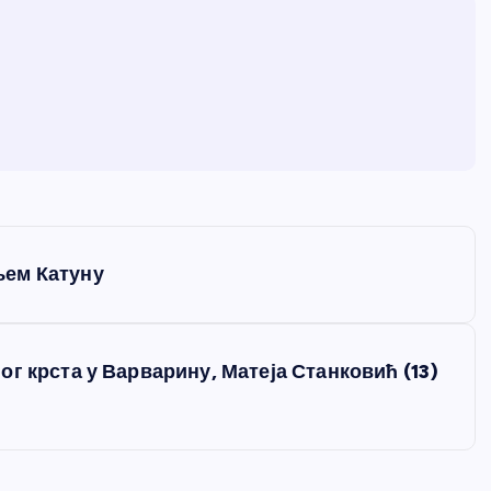
њем Катуну
г крста у Варварину, Матеја Станковић (13)