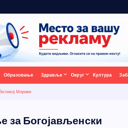
ж
у
ативни портал
Образовање
Здравље
Округ
Култура
Заб
 Великој Морави
е за Богојављенски