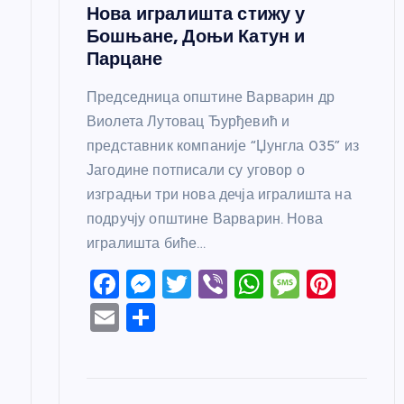
а
Нова игралишта стижу у
Бошњане, Доњи Катун и
Парцане
Председница општине Варварин др
Виолета Лутовац Ђурђевић и
представник компаније “Џунгла 035” из
Јагодине потписали су уговор о
изградњи три нова дечја игралишта на
подручју општине Варварин. Нова
игралишта биће…
F
M
T
Vi
W
M
Pi
a
e
w
b
h
e
nt
E
S
c
ss
itt
er
at
ss
er
m
h
e
e
er
s
a
e
ail
ar
b
n
A
g
st