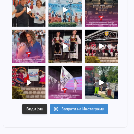
Види још
Запрати на Инстаграму