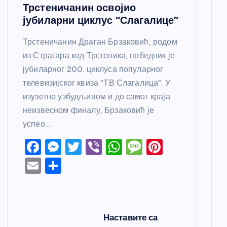
Трстеничанин освојио
јубиларни циклус “Слагалице”
Трстеничанин Драган Брзаковић, родом
из Страгара код Трстеника, победник је
јубиларног 200. циклуса популарног
телевизијског квиза “ТВ Слагалица”. У
изузетно узбудљивом и до самог краја
неизвесном финалу, Брзаковић је
успео…
F
M
T
Vi
W
M
Pi
a
e
w
b
h
e
nt
E
S
c
ss
itt
er
at
ss
er
m
h
e
e
er
s
a
e
ail
ar
b
n
A
g
st
e
Наставите са