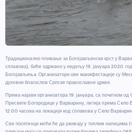
Традиционално пливање за Богојављенски крст у Варва
сплавова), биће одржано у недељу 19. јануара 2020. г
Богојављења. Организатори ове манифестације су Месн
духовни благослов Српске православне цркве.
Према најави организатора 19. јануара, са почетком од
Пресвете Богородице у Варварину, литија према Село Ва
12:00 часова на локацији код сплавова у Село Варварин
Сви посетиоци моћи ће да уживају у топлим напицима (ча
пливачи могу се пријавити путем бројева телефона
065