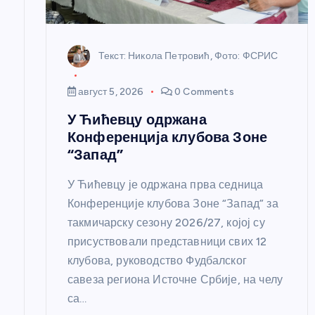
а
н
Текст: Никола Петровић, Фото: ФСРИС
к
август 5, 2026
0 Comments
а
У Ћићевцу одржана
Конференција клубова Зоне
“Запад”
У Ћићевцу је одржана прва седница
Конференције клубова Зоне “Запад” за
такмичарску сезону 2026/27, којој су
присуствовали представници свих 12
клубова, руководство Фудбалског
савеза региона Источне Србије, на челу
са…