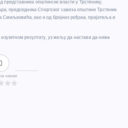
 од представника општинске власти у Трстенику,
гара, председника Спортског савеза општине Трстеник
 Смиљковића, као и од бројних рођака, пријатеља и
 изузетном резултату, уз жељу да настави да нижe
0
за чланке