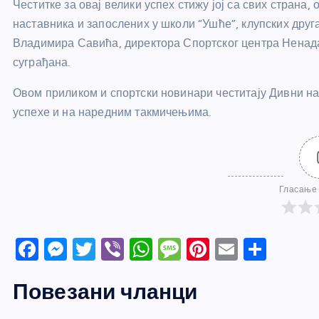
Честитке за овај велики успех стижу јој са свих страна,
наставника и запослених у школи “Ушће”, клупских дру
Владимира Савића, директора Спортског центра Ненада
суграђана.
Овом приликом и спортски новинари честитају Дивни на
успехе и на наредним такмичењима.
Гласање 
F
M
T
Vi
W
M
Pi
E
S
a
e
w
b
h
e
nt
m
h
Повезани чланци
c
ss
itt
er
at
ss
er
ail
ar
e
e
er
s
a
e
e