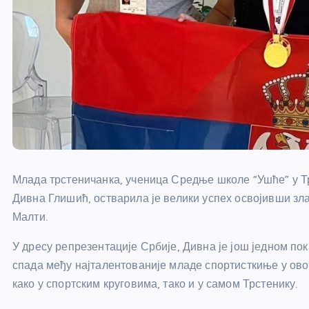
Млада трстеничанка, ученица Средње школе “Ушће” у Т
Дивна Глишић, остварила је велики успех освојивши з
Малти.
У дресу репрезентације Србије, Дивна је још једном по
спада међу најталентованије младе спортисткиње у ов
како у спортским круговима, тако и у самом Трстенику.