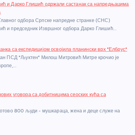
ић и Дарко Глишић одржали састанак са напредњацима
а
лавног одбора Српске напредне странке (СНС)
ић и председник Извршног одбора Дарко Глишић…
анка са експедицијом освојила планински врх "Елбрус"
лан ПСД "Љуктен" Милош Митровић Митре крочио је
вропе,…
ових уговора са добитницима сеоских кућа са
готово 800 људи - мушкараца, жена и деце служе на