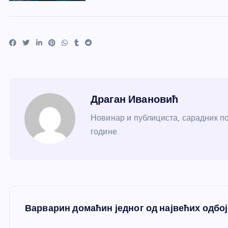
Драган Ивановић
Новинар и публициста, сарадник по
године.
К
Варварин домаћин једног од највећих одбој