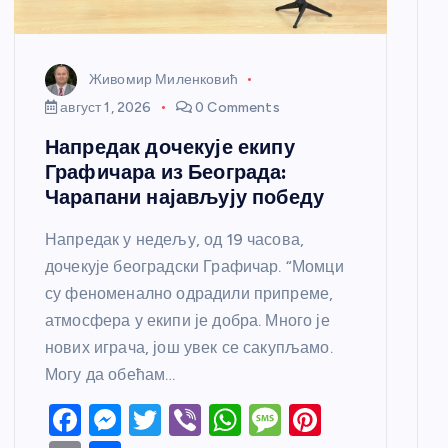
Живомир Миленковић
август 1, 2026
0 Comments
Напредак дочекује екипу
Графичара из Београда:
Чарапани најављују победу
Напредак у недељу, од 19 часова,
дочекује београдски Графичар. “Момци
су феноменално одрадили припреме,
атмосфера у екипи је добра. Много је
нових играча, још увек се сакупљамо.
Могу да обећам…
F
M
T
Vi
W
M
Pi