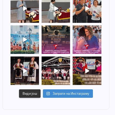
Види још
Запрати на Инстаграму