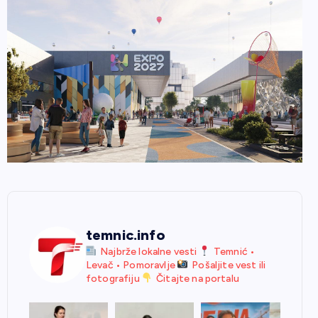
temnic.info
Najbrže lokalne vesti
Temnić •
Levač • Pomoravlje
Pošaljite vest ili
fotografiju
Čitajte na portalu