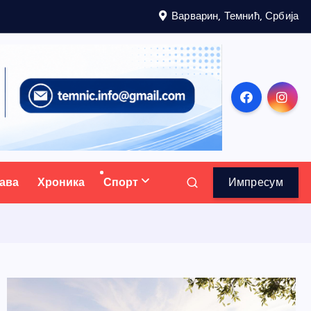
Варварин, Темнић, Србија
ава
Хроника
Спорт
Импресум