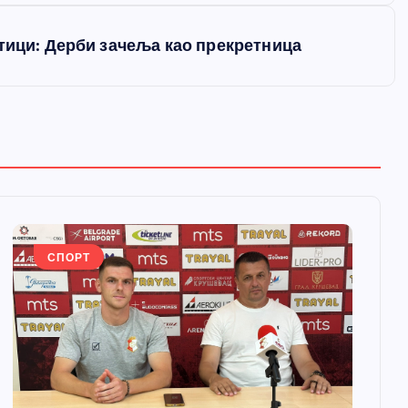
отици: Дерби зачеља као прекретница
СПОРТ