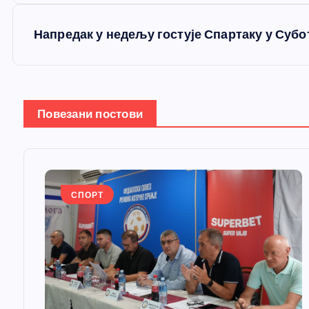
р
е
Напредак у недељу гостује Спартаку у Суб
т
а
Повезани постови
њ
е
СПОРТ
ч
л