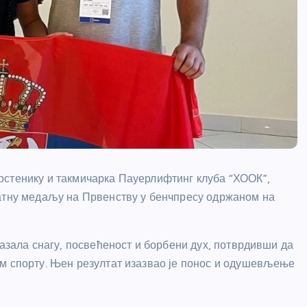
рстенику и такмичарка Пауерлифтинг клуба “ХООК”,
латну медаљу на Првенству у бенчпресу одржаном на
казала снагу, посвећеност и борбени дух, потврдивши да
ом спорту. Њен резултат изазвао је понос и одушевљење