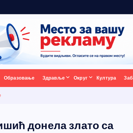
р
а
ативни портал
Образовање
Здравље
Округ
Култура
Заб
е
ишић донела злато са