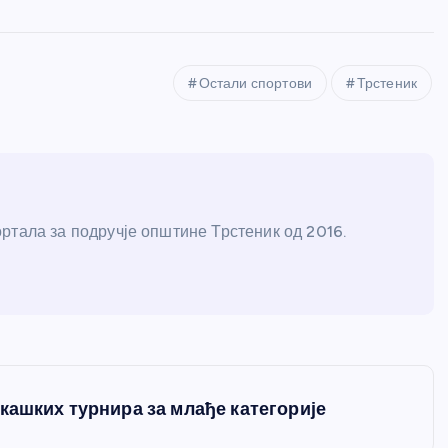
Остали спортови
Трстеник
ртала за подручје општине Трстеник од 2016.
кашких турнира за млађе категорије