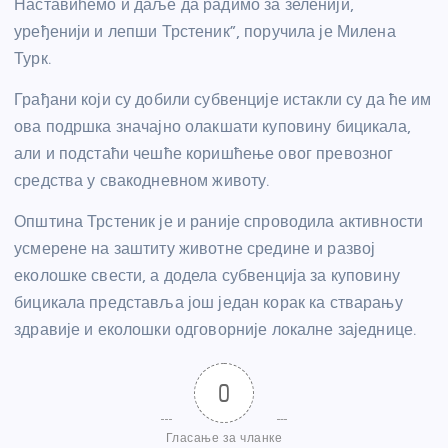
Наставићемо и даље да радимо за зеленији,
уређенији и лепши Трстеник”, поручила је Милена
Турк.
Грађани који су добили субвенције истакли су да ће им
ова подршка значајно олакшати куповину бицикала,
али и подстаћи чешће коришћење овог превозног
средства у свакодневном животу.
Општина Трстеник је и раније спроводила активности
усмерене на заштиту животне средине и развој
еколошке свести, а додела субвенција за куповину
бицикала представља још један корак ка стварању
здравије и еколошки одговорније локалне заједнице.
0
Гласање за чланке