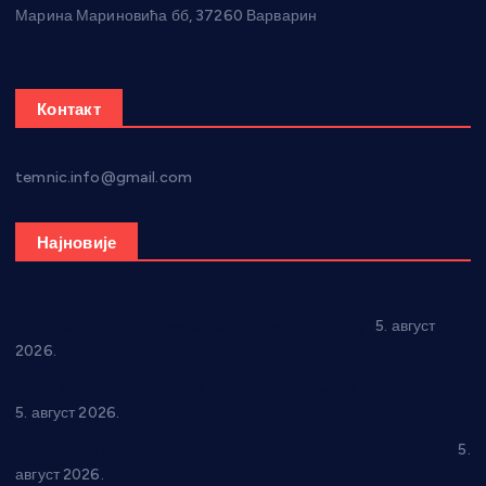
Марина Мариновића бб, 37260 Варварин
Контакт
temnic.info@gmail.com
Најновије
Александровац спреман за 61. “Жупску бербу”
5. август
2026.
Нова игралишта стижу у Бошњане, Доњи Катун и Парцане
5. август 2026.
У Ћићевцу одржана Конференција клубова Зоне “Запад”
5.
август 2026.