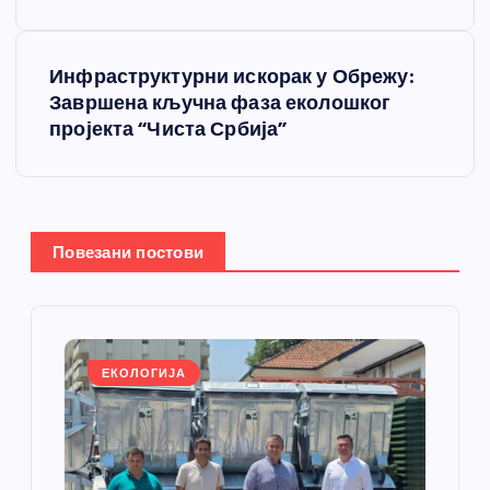
е
Инфраструктурни искорак у Обрежу:
т
Завршена кључна фаза еколошког
пројекта “Чиста Србија”
а
њ
е
Повезани постови
ч
л
ЕКОЛОГИЈА
а
н