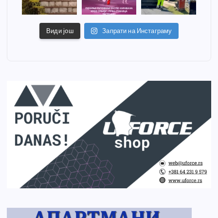
Види још
Запрати на Инстаграму