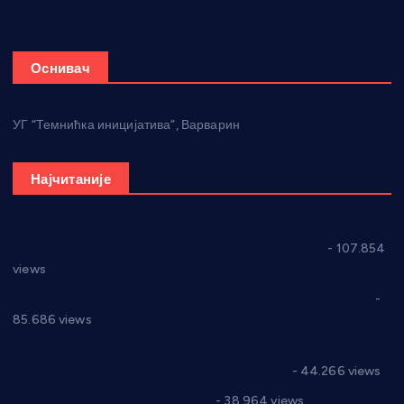
Оснивач
УГ “Темнићка иницијатива”, Варварин
Најчитаније
СНС: Осуда говора мржње и насиља над женама
- 107.854
views
Планска искључења електричне енергије за 27.07.2022.
-
85.686 views
Горан Макрагић директор, Ђорђе Бајић спортски
директор новог прволигаша из Варварина
- 44.266 views
Цене на крушевачким пијацама
- 38.964 views