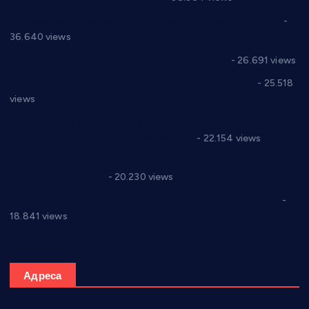
Планска искључења електричне енергије за 19.05.2021.
-
36.640 views
Реконструкција хотела “Плажа” у Варварину
- 26.691 views
Апел за помоћ породици Марковић из Варварина
- 25.518
views
Саопштење и демант Дома здравља “Др Властимир
Годић” на текст који кружи фејсбуком
- 22.154 views
Јелена Вујић-Обрадовић представник Александровца у
Парламенту Србије
- 20.230 views
Откривена илегална штампарија новца код Варварина
-
18.841 views
Адреса