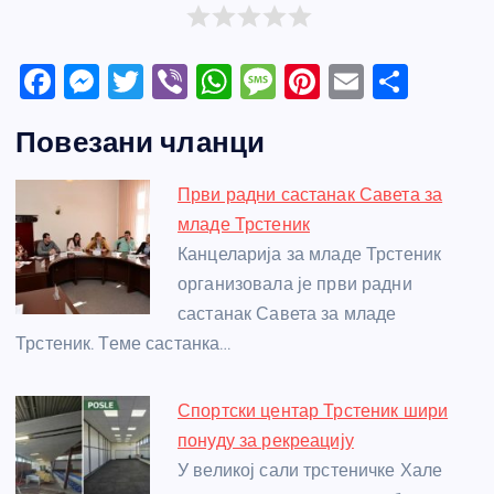
F
M
T
Vi
W
M
Pi
E
S
a
e
w
b
h
e
nt
m
h
Повезани чланци
c
ss
itt
er
at
ss
er
ail
ar
e
e
er
s
a
e
e
Први радни састанак Савета за
b
n
A
g
st
младе Трстеник
o
g
p
e
Канцеларија за младе Трстеник
o
er
p
организовала је први радни
састанак Савета за младе
k
Трстеник. Теме састанка…
Спортски центар Трстеник шири
понуду за рекреацију
У великој сали трстеничке Хале