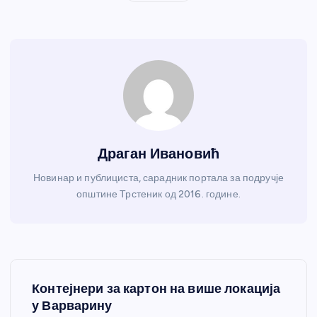
Драган Ивановић
Новинар и публициста, сарадник портала за подручје
општине Трстеник од 2016. године.
К
Контејнери за картон на више локација
р
у Варварину