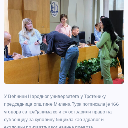
У Већници Народног универзитета у Трстенику
председница општине Милена Турк потписала је 166
уговора са грађанима који су остварили право на
субвенцију за куповину бицикла као здравог и
еколошки прихватљивог начина превоза.