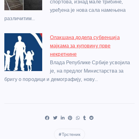
спортова, изнад мале трибине,
уређена је нова сала намењена
различитим…
Олакшана додела субвенција
мајкама за куповину прве
некретнине
Влада Републике Србије усвојила
је, на предлог Министарства за
бригу о породици и демографију, нову…
Трстеник