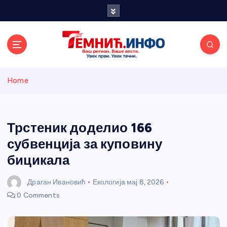
S
k
i
p
t
o
Темнићки
c
Home
o
n
информативн
t
e
Трстеник доделио 166
и портал
n
субвенција за куповину
t
бицикала
Драган Ивановић
Екологија
мај 8, 2026
0 Comments