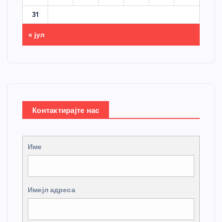
31
« јул
Контактирајте нас
Име
Имејл адреса