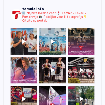
temnic.info
Najbrže lokalne vesti
Temnić • Levač •
Pomoravlje
Pošaljite vest ili fotografiju
Čitajte na portalu