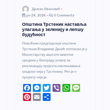
Драган Ивановић
јун 24, 2026
0 Comments
Општина Трстеник наставља
улагања у зеленију и лепшу
будућност
Помоћник председнице општине
Трстеник Владимир Дачић потписао је у
Министарству заштите животне
средине у Београду уговор за
реализацију пројекта озелењавања
градског кеја у Трстенику. Реч је о
пројекту чија је…
F
M
T
Vi
W
M
a
e
w
b
h
e
Pi
E
S
c
ss
itt
er
at
ss
nt
m
h