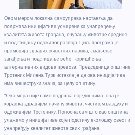
Овом мером локална самоуправа наставља да
подржава иницијативе усмерене ка унапређењу
квалитета живота грађана, очувању животне средине
и подстицању одрживог развоја. Циљ програма је
промоција здравих животних навика, смањење
загађења и подстицање већег коришћења
алтернативних видова превоза. Председница општине
Трстеник Милена Турк истакла је да ова иницијатива
има вишеструки значај за целу општину.
“Ова мера није само подршка појединцима, она је
корак ка здравијем начину живота, чистијем ваздуху и
одрживијем Трстенику. Поносна сам што као општина
улажемо у иницијативе које подстичу еколошку свест и
унапређују квалитет живота свих грађана.