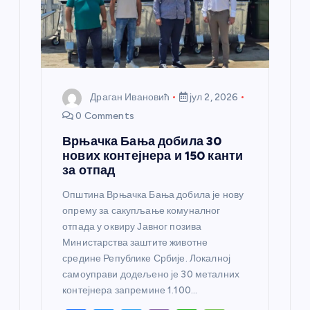
к
а
Драган Ивановић
јул 2, 2026
0 Comments
Врњачка Бања добила 30
нових контејнера и 150 канти
за отпад
Општина Врњачка Бања добила је нову
опрему за сакупљање комуналног
отпада у оквиру Јавног позива
Министарства заштите животне
средине Републике Србије. Локалној
самоуправи додељено је 30 металних
контејнера запремине 1.100…