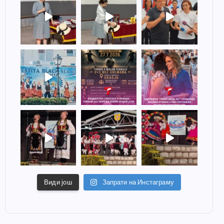
Види још
Запрати на Инстаграму