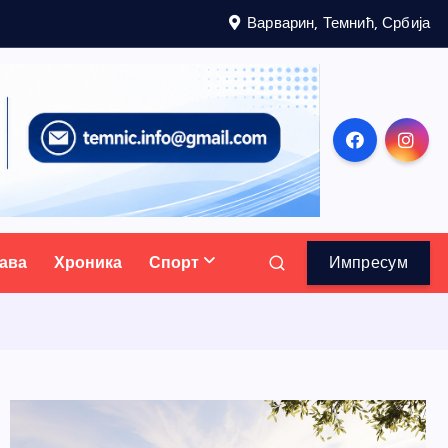
Варварин, Темнић, Србија
ава
Хроника
Спорт
Импресум