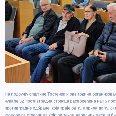
На подручју општине Трстеник и ове године организова
чуваће 32 противградна стрелца распоређена на 16 про
противградне одбране, која траје од 15. априла до 15. 
уговори са стрелцима који ће током наредних месеци б