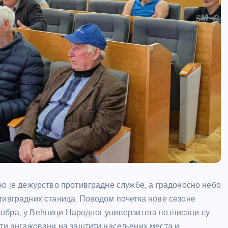
но је дежурство противградне службе, а градоносно небо
тивградних станица. Поводом почетка нове сезоне
октобра, у Већници Народног универзитета потписани су
ити ангажовани на заштити насељених места и