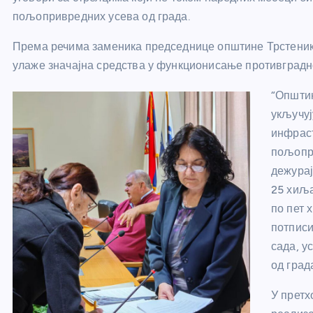
пољопривредних усева од града.
Према речима заменика председнице општине Трстеник
улаже значајна средства у функционисање противградн
“Општин
укључуј
инфраст
пољопри
дежурај
25 хиља
по пет 
потписи
сада, 
од град
У претх