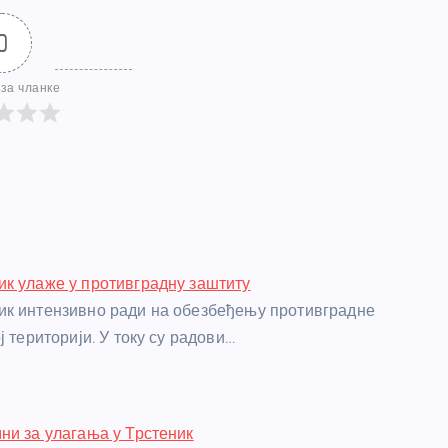
0
за чланке
к улаже у противградну заштиту
ик интензивно ради на обезбеђењу противградне
ј територији. У току су радови…
ни за улагања у Трстеник