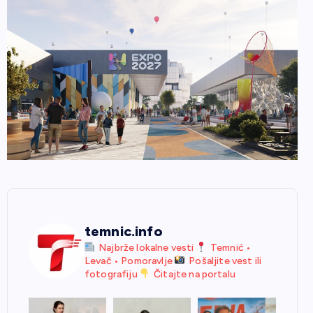
temnic.info
Najbrže lokalne vesti
Temnić •
Levač • Pomoravlje
Pošaljite vest ili
fotografiju
Čitajte na portalu