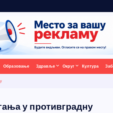
р
а
ативни портал
Образовање
Здравље
Округ
Култура
Заб
ту
гања у противградну