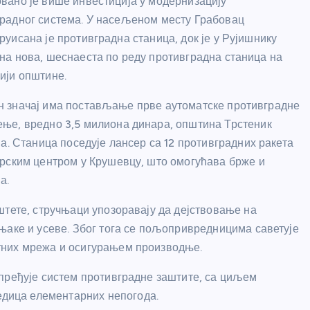
вано је више инвестиција у модернизацију
радног система. У насељеном месту Грабовац
руисана је противградна станица, док је у Рујишнику
на нова, шеснаеста по реду противградна станица на
ији општине.
 значај има постављање прве аутоматске противградне
ње, вредно 3,5 милиона динара, општина Трстеник
а. Станица поседује лансер са 12 противградних ракета
арским центром у Крушевцу, што омогућава брже и
а.
штете, стручњаци упозоравају да дејствовање на
њаке и усеве. Због тога се пољопривредницима саветује
тних мрежа и осигурањем производње.
пређује систем противградне заштите, са циљем
дица елементарних непогода.