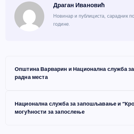
Драган Ивановић
Новинар и публициста, сарадник по
године.
К
Општина Варварин и Национална служба за
р
радна места
е
Национална служба за запошљавање и “Кро
т
могућности за запослење
а