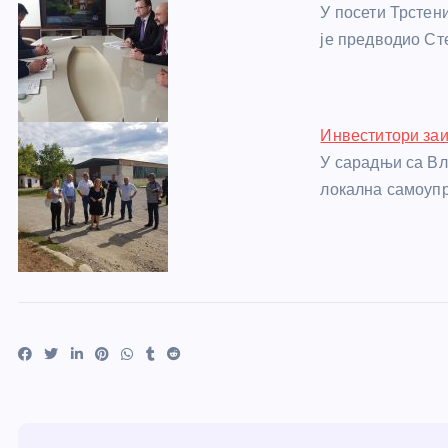
У посети Трстени
је предводио С
Инвеститори заи
У сарадњи са Вл
локална самоупр