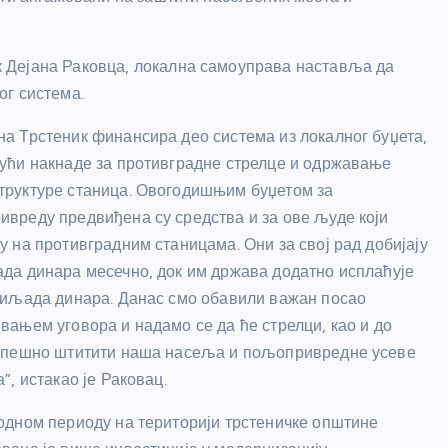
 Дејана Раковца, локална самоуправа наставља да
ог система.
а Трстеник финансира део система из локалног буџета,
ући накнаде за противградне стрелце и одржавање
руктуре станица. Овогодишњим буџетом за
вреду предвиђена су средства и за ове људе који
у на противградним станицама. Они за свој рад добијају
да динара месечно, док им држава додатно исплаћује
хиљада динара. Данас смо обавили важан посао
вањем уговора и надамо се да ће стрелци, као и до
успешно штитити наша насеља и пољопривредне усеве
а”, истакао је Раковац.
одном периоду на територији трстеничке општине