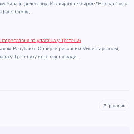
ку била је делегација Италијанске фирме "Еко вал" коју
тефано Отони,…
нтересовани за улагања у Трстеник
адом Републике Србије и ресорним Министарством,
ава у Трстенику интензивно ради…
Трстеник