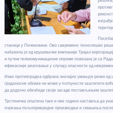
реализо
противг
реконст
изграђе
територ
Посебан
станице у Почековини. Ово савремено технолошко реше
набавила је од крушевачке компаније Трајал корпорациј
и путем телекомуникационе опреме повезана је са Рад
ефикасније реаговање у случају опасности од невремен
Иако противградна одбрана значајно умањује ризик од 
градоносне облаке не може у потпуности заштитити воћ
да додатно обезбеде своје засаде постављањем зашти
Трстеничка општина тако и ове године наставља да уна
очувања пољопривредне производње и смањења после