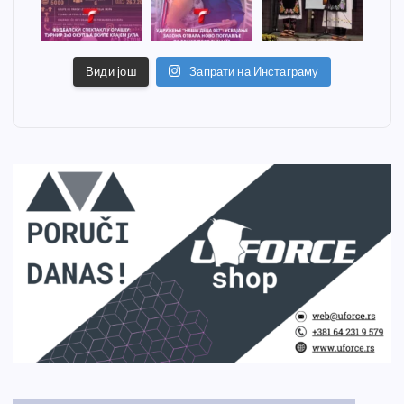
Види још
Запрати на Инстаграму