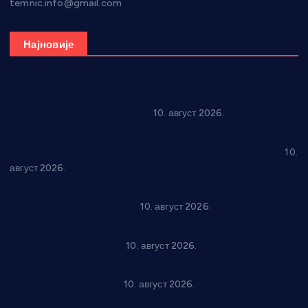
temnic.info@gmail.com
Најновије
Велики спектакл у Врњачкој Бањи: “Tuborg Beat x Love
Fest” доводи светске звезде
10. август 2026.
КУД “Дејан Милетић” покорио 24. “Чучук Станине дане”:
Најбоља кореографија и титула свеукупног победника!
10.
август 2026.
Књига која открива трагове руске духовности у Србији 11.
августа стиже у Варварин
10. август 2026.
Рок звуци крај средњовековне тврђаве: “Riff” бенд 15.
августа у Град Сталаћу
10. август 2026.
Спрема се рок спектакл у Варварину: “Трећа смена” 14.
августа у центру града
10. август 2026.
Вече за памћење у Брусу: “Trio Maracto” одушевио