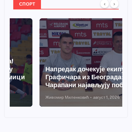
СПОРТ
Напредак дочекује екипу
Графичара из Београда:
Чарапани најављују победу
Живомир Миленковић
август 1, 2026