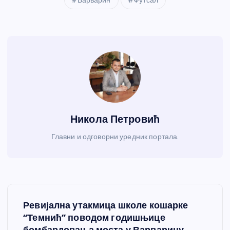
Варварин
Футсал
Никола Петровић
Главни и одговорни уредник портала.
К
Ревијална утакмица школе кошарке
р
“Темнић” поводом годишњице