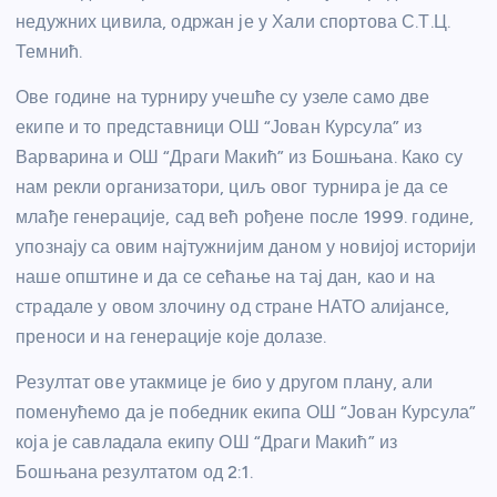
недужних цивила, одржан је у Хали спортова С.Т.Ц.
Темнић.
Ове године на турниру учешће су узеле само две
екипе и то представници ОШ “Јован Курсула” из
Варварина и ОШ “Драги Макић” из Бошњана. Како су
нам рекли организатори, циљ овог турнира је да се
млађе генерације, сад већ рођене после 1999. године,
упознају са овим најтужнијим даном у новијој историји
наше општине и да се сећање на тај дан, као и на
страдале у овом злочину од стране НАТО алијансе,
преноси и на генерације које долазе.
Резултат ове утакмице је био у другом плану, али
поменућемо да је победник екипа ОШ “Јован Курсула”
која је савладала екипу ОШ “Драги Макић” из
Бошњана резултатом од 2:1.