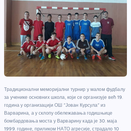
Традиционални меморијални турнир у малом фудбалу
за ученике основних школа, који се организује већ 19.
година у организацији ОШ “Јован Курсула” из
Варварина, а у склопу обележавања годишњице
бомбардовања моста у Варварину када је 30. маја
1999. године, приликом НАТО агресије, страдало 10