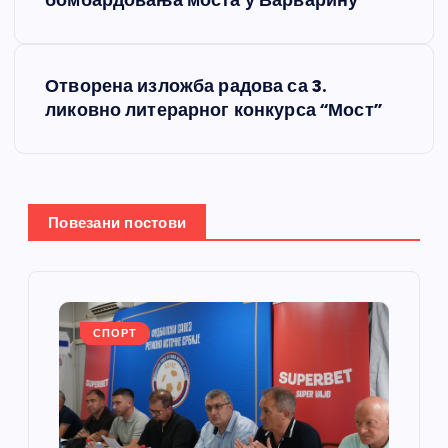
бомбардовања моста у Варварину
е
т
Отворена изложба радова са 3.
ликовно литерарног конкурса “Мост”
а
њ
е
Повезани постови
ч
л
СПОРТ
а
н