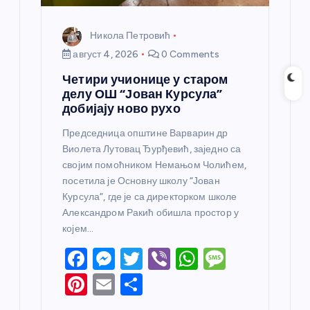
Никола Петровић
август 4, 2026
0 Comments
Четири учионице у старом
делу ОШ “Јован Курсула”
добијају ново рухо
Председница општине Варварин др
Виолета Лутовац Ђурђевић, заједно са
својим помоћником Немањом Чолићем,
посетила је Основну школу “Јован
Курсула”, где је са директорком школе
Александром Ракић обишла простор у
којем…
F
M
T
Vi
W
M
a
e
w
b
h
e
Pi
E
S
c
ss
itt
er
at
ss
nt
m
h