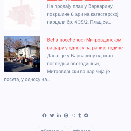
На продају плац у Варварину,
површине 6 ари на катастарској
парцели бр. 405/2. Плац се…
Већа посећеност Митровданском
вашару у односу на раније године
Данас је у Варварину одржан
последњи овогодишњи,
Митровдански вашар чија је
посета, у односу на…