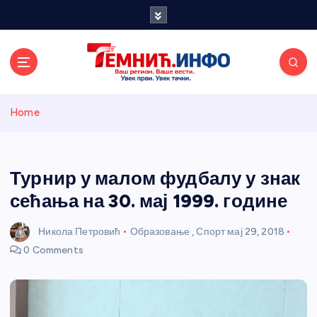
S
k
i
p
t
o
Темнићки
c
Home
o
n
информативн
t
e
Турнир у малом фудбалу у знак
и портал
n
сећања на 30. мај 1999. године
t
Никола Петровић
Образовање
,
Спорт
мај 29, 2018
0 Comments