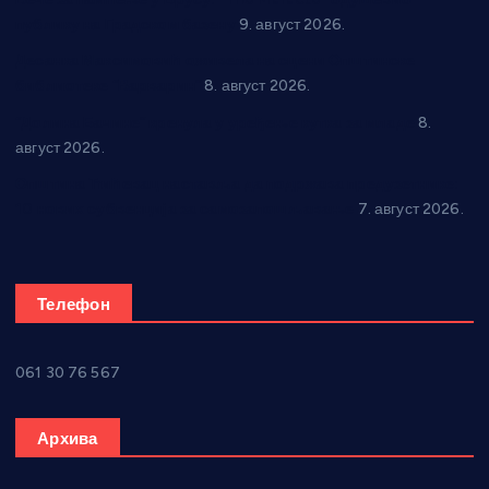
публику на Градском базену
9. август 2026.
Десанка Максимовић оживела на сцени Општинске
библиотеке “Варварин”
8. август 2026.
“Долина Бачине” кренула у уређење кутка за младе
8.
август 2026.
Општина Ћићевац наставља да подржава предузетнике:
10 нових субвенција за самозапошљавање
7. август 2026.
Телефон
061 30 76 567
Архива