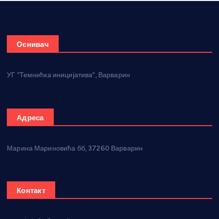
Оснивач
УГ “Темнићка иницијатива”, Варварин
Адреса
Марина Мариновића бб, 37260 Варварин
Контакт