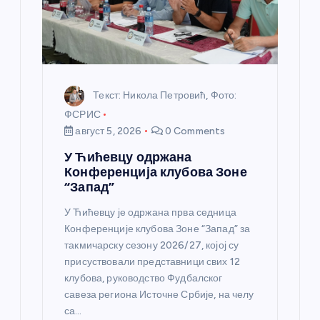
к
а
Текст: Никола Петровић, Фото:
ФСРИС
август 5, 2026
0 Comments
У Ћићевцу одржана
Конференција клубова Зоне
“Запад”
У Ћићевцу је одржана прва седница
Конференције клубова Зоне “Запад” за
такмичарску сезону 2026/27, којој су
присуствовали представници свих 12
клубова, руководство Фудбалског
савеза региона Источне Србије, на челу
са…