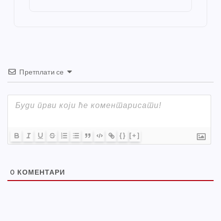
o
er
p
k
Претплати се
{}
[+]
0
КОМЕНТАРИ