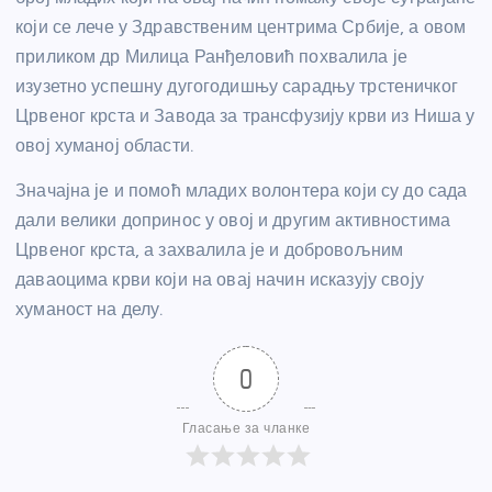
који се лече у Здравственим центрима Србије, а овом
приликом др Милица Ранђеловић похвалила је
изузетно успешну дугогодишњу сарадњу трстеничког
Црвеног крста и Завода за трансфузију крви из Ниша у
овој хуманој области.
Значајна је и помоћ младих волонтера који су до сада
дали велики допринос у овој и другим активностима
Црвеног крста, а захвалила је и добровољним
даваоцима крви који на овај начин исказују своју
хуманост на делу.
0
Гласање за чланке