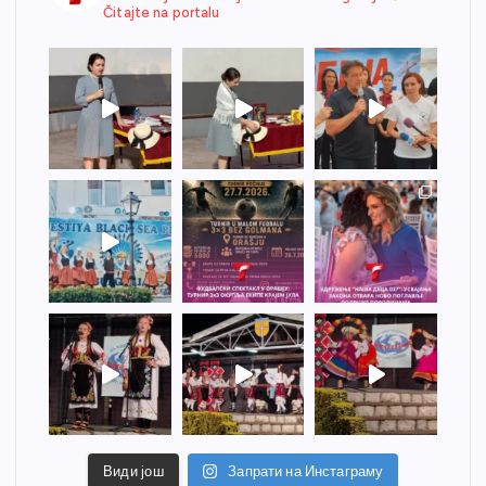
Čitajte na portalu
Види још
Запрати на Инстаграму