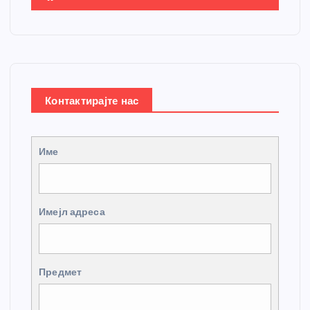
Контактирајте нас
Име
Имејл адреса
Предмет