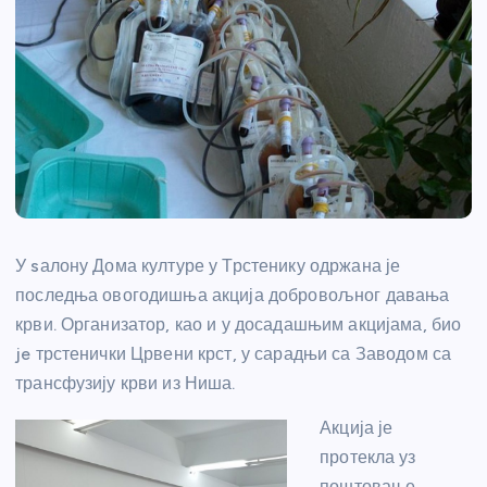
У sалону Дома културе у Трстенику одржана је
последња овогодишња акција добровољног давања
крви. Организатор, као и у досадашњим акцијама, био
je трстенички Црвени крст, у сарадњи са Заводом са
трансфузију крви из Ниша.
Акција је
протекла уз
поштовање