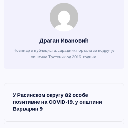
Драган Ивановић
Новинар и публициста, сарадник портала за подручје
општине Трстеник од 2016. године.
К
У Расинском округу 82 особе
р
позитивне на COVID-19, у општини
Варварин 9
е