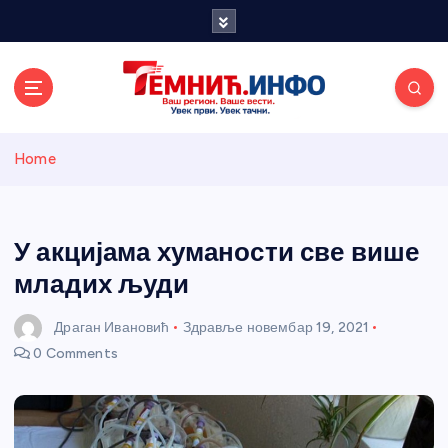
S
k
i
p
t
o
Темнићки
c
Home
o
n
информативн
t
e
У акцијама хуманости све више
и портал
n
младих људи
t
Драган Ивановић
Здравље
новембар 19, 2021
0 Comments