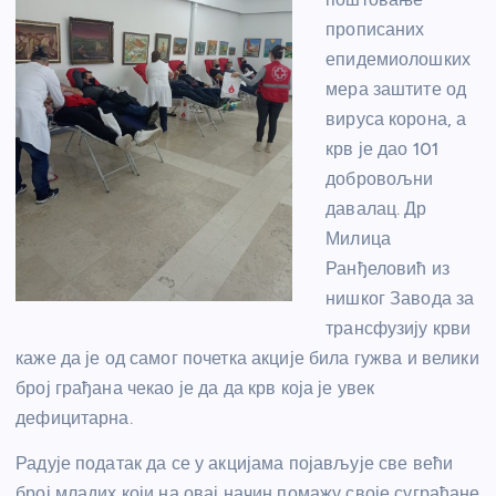
прописаних
епидемиолошких
мера заштите од
вируса корона, а
крв је дао 101
добровољни
давалац. Др
Милица
Ранђеловић из
нишког Завода за
трансфузију крви
каже да је од самог почетка акције била гужва и велики
број грађана чекао је да да крв која је увек
дефицитарна.
Радује податак да се у акцијама појављује све већи
број младих који на овај начин помажу своје суграђане