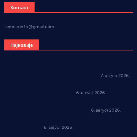
Контакт
temnic.info@gmail.com
Најновије
Општина Ћићевац наставља да подржава предузетнике:
10 нових субвенција за самозапошљавање
7. август 2026.
Вражогрнци чувају традицију: “Михољски сусрети села”
уз спортска надметања и забаву
6. август 2026.
Варварин подржао 25 нових предузетника: За
самозапошљавање по 380.000 динара
6. август 2026.
“Трстеник на Морави” од 10. до 16. августа: Богат програм
за све генерације
6. август 2026.