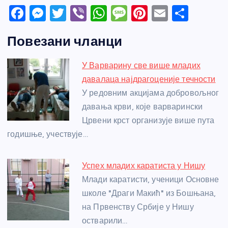
F
M
T
Vi
W
M
Pi
E
S
a
e
w
b
h
e
nt
m
h
Повезани чланци
c
ss
itt
er
at
ss
er
ail
ar
e
e
er
s
a
e
e
У Варварину све више младих
b
n
A
g
st
давалаца најдрагоценије течности
o
g
p
e
У редовним акцијама добровољног
o
er
p
давања крви, које варварински
Црвени крст организује више пута
k
годишње, учествује…
Успех младих каратиста у Нишу
Млади каратисти, ученици Основне
школе "Драги Макић" из Бошњана,
на Првенству Србије у Нишу
остварили…