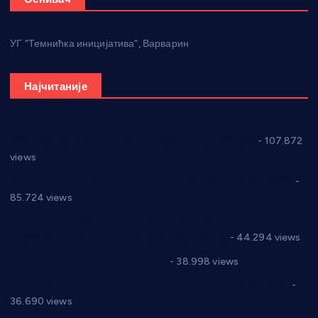
УГ “Темнићка иницијатива”, Варварин
Најчитаније
СНС: Осуда говора мржње и насиља над женама
- 107.872
views
Планска искључења електричне енергије за 27.07.2022.
-
85.724 views
Горан Макрагић директор, Ђорђе Бајић спортски
директор новог прволигаша из Варварина
- 44.294 views
Цене на крушевачким пијацама
- 38.998 views
Планска искључења електричне енергије за 19.05.2021.
-
36.690 views