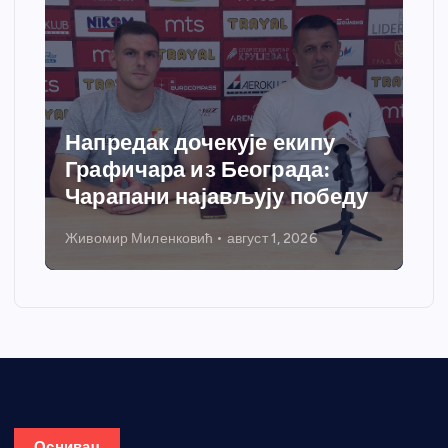
Напредак дочекује екипу
Графичара из Београда:
Чарапани најављују победу
Живомир Миленковић
август 1, 2026
Оснивач