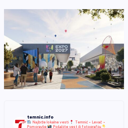
temnic.info
Najbrže lokalne vesti
Temnić • Levač •
Pomoravlje
Pošaljite vest ili fotografiju