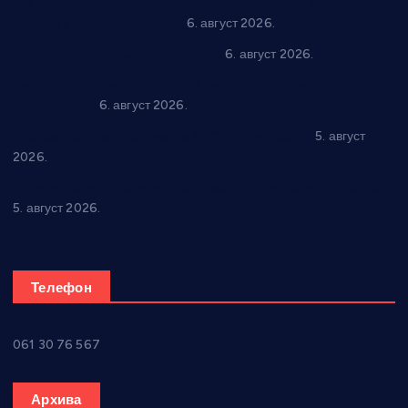
“Да се ради и гради по твом”: Трстеник улаже 4 милиона
динара у пројекте грађана
6. август 2026.
In memoriam: Тања Вилотијевић
6. август 2026.
Даница Петровић оживљава лик и дело Десанке
Максимовић
6. август 2026.
Александровац спреман за 61. “Жупску бербу”
5. август
2026.
Нова игралишта стижу у Бошњане, Доњи Катун и Парцане
5. август 2026.
Телефон
061 30 76 567
Архива