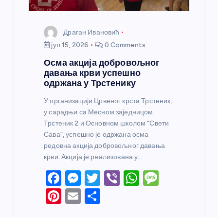
а
Драган Ивановић
јул 15, 2026
0 Comments
Осма акција добровољног
давања крви успешно
одржана у Трстенику
У организацији Црвеног крста Трстеник,
у сарадњи са Месном заједницом
Трстеник 2 и Основном школом “Свети
Сава”, успешно је одржана осма
редовна акција добровољног давања
крви. Акција је реализована у…
F
M
T
Vi
W
M
a
e
w
b
h
e
Pi
E
S
c
ss
itt
er
at
ss
nt
m
h