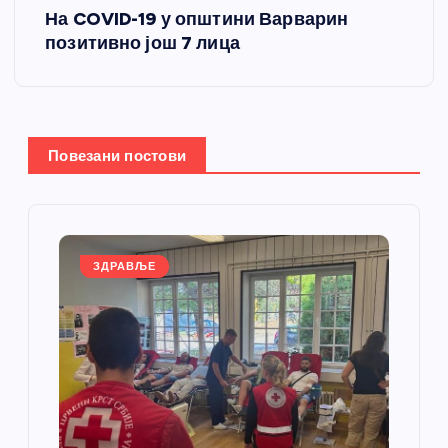
т
На COVID-19 у општини Варварин
позитивно још 7 лица
а
њ
е
Повезани постови
ч
л
ЗДРАВЉЕ
а
н
к