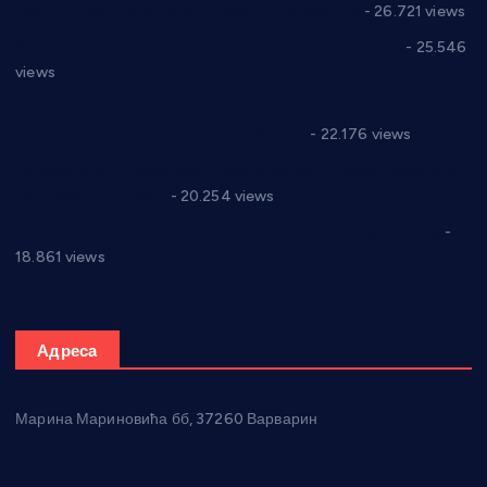
Реконструкција хотела “Плажа” у Варварину
- 26.721 views
Апел за помоћ породици Марковић из Варварина
- 25.546
views
Саопштење и демант Дома здравља “Др Властимир
Годић” на текст који кружи фејсбуком
- 22.176 views
Јелена Вујић-Обрадовић представник Александровца у
Парламенту Србије
- 20.254 views
Откривена илегална штампарија новца код Варварина
-
18.861 views
Адреса
Марина Мариновића бб, 37260 Варварин