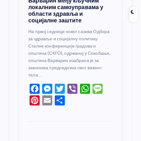
Варварин међу кључним
локалним самоуправама у
области здравља и
социјалне заштите
На првој седници новог сазива Одбора
за здравље и социјалну политику
Сталне конференције градова и
општина (СКГО), одржаној у Сокобањи,
општина Варварин изабрана је за
заменика председника овог важног
тела.…
F
M
T
Vi
W
M
a
e
w
b
h
e
Pi
E
S
c
ss
itt
er
at
ss
nt
m
h
e
e
er
s
a
er
ail
ar
b
n
A
g
e
e
o
g
p
e
st