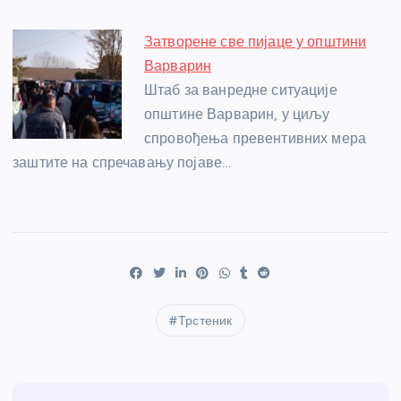
Затворене све пијаце у општини
Варварин
Штаб за ванредне ситуације
општине Варварин, у циљу
спровођења превентивних мера
заштите на спречавању појаве…
Трстеник