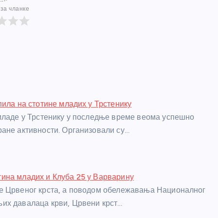
за чланке
пила на стотине младих у Трстенику
младе у Трстенику у последње време веома успешно
ане активности. Организовали су…
ина младих и Клуба 25 у Варварину
е Црвеног крста, а поводом обележавања Националног
их давалаца крви, Црвени крст…