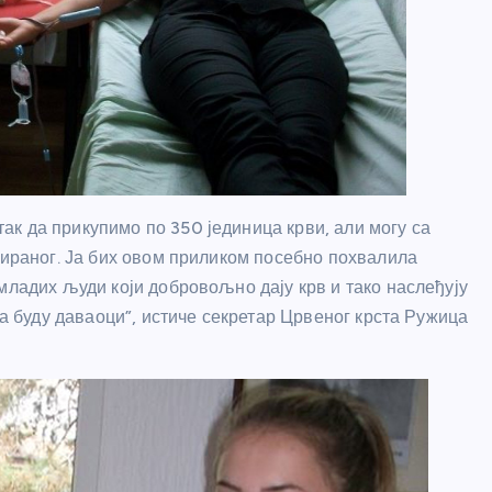
к да прикупимо по 350 јединица крви, али могу са
нираног. Ја бих овом приликом посебно похвалила
младих људи који добровољно дају крв и тако наслеђују
да буду даваоци”, истиче секретар Црвеног крста Ружица