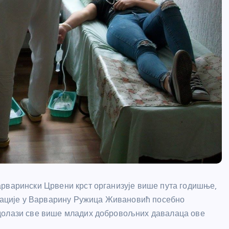
арварински Црвени крст организује више пута годишње,
изације у Варварину Ружица Живановић посебно
 долази све више младих добровољних давалаца ове