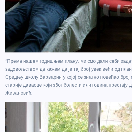
“Према нашем годишњем плану, ми смо дали себи задата
задовољством да кажем да је тај број увек већи од пла
Средњу школу Варварин у којој се знатно повећао број 
старије даваоце који због болести или година престају 
Живановић.