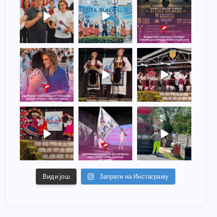
Види још
Запрати на Инстаграму