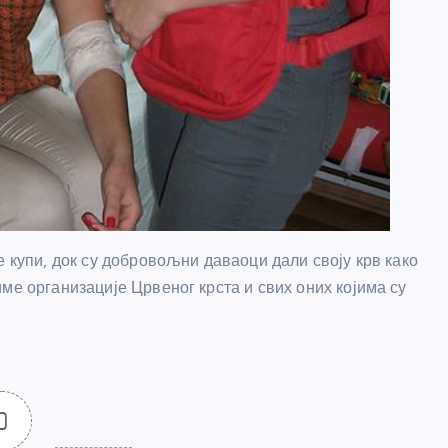
е купи, док су добровољни даваоци дали своју крв како
ме организације Црвеног крста и свих оних којима су
0