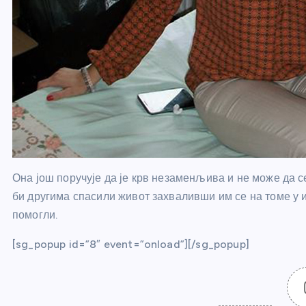
Она још поручује да је крв незаменљива и не може да с
би другима спасили живот захваливши им се на томе у и
помогли.
[sg_popup id=”8″ event=”onload”][/sg_popup]