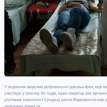
У редовним акцијама добровољног давања крви, које в
учествује у просеку 50 људи, каже секретар ове орган
упутивши захвалност Средњој школи Варварин из које
драгоцене течности.