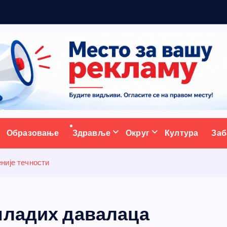
р
а
д
и
ативни портал
Образовање
Здравље
Округ
Култура
Заб
није течности
младих давалаца