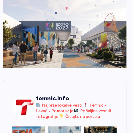
temnic.info
Najbrže lokalne vesti
Temnić •
Levač • Pomoravlje
Pošaljite vest ili
fotografiju
Čitajte na portalu