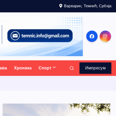
Варварин, Темнић, Србија
ава
Хроника
Спорт
Импресум