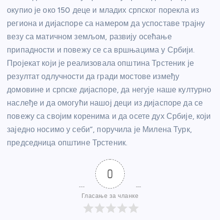
окупио је око 150 деце и младих српског порекла из
региона и дијаспоре са намером да успоставе трајну
везу са матичном земљом, развију осећање
припадности и повежу се са вршњацима у Србији.
Пројекат који је реализовала општина Трстеник је
резултат одлучности да гради мостове између
домовине и српске дијаспоре, да негује наше културно
наслеђе и да омогући нашој деци из дијаспоре да се
повежу са својим коренима и да осете дух Србије, који
заједно носимо у себи”, поручила је Милена Турк,
председница општине Трстеник.
0
Гласање за чланке