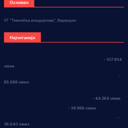
Оснивач
УГ “Темнићка иницијатива”, Варварин
Најчитаније
СНС: Осуда говора мржње и насиља над женама
- 107.854
views
Планска искључења електричне енергије за 27.07.2022.
-
85.688 views
Горан Макрагић директор, Ђорђе Бајић спортски
директор новог прволигаша из Варварина
- 44.266 views
Цене на крушевачким пијацама
- 38.966 views
Планска искључења електричне енергије за 19.05.2021.
-
36.640 views