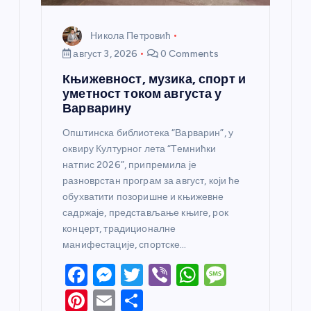
а
Никола Петровић
август 3, 2026
0 Comments
Књижевност, музика, спорт и
уметност током августа у
Варварину
Општинска библиотека “Варварин”, у
оквиру Културног лета “Темнићки
натпис 2026”, припремила је
разноврстан програм за август, који ће
обухватити позоришне и књижевне
садржаје, представљање књиге, рок
концерт, традиционалне
манифестације, спортске…
F
M
T
Vi
W
M
a
e
w
b
h
e
Pi
E
S