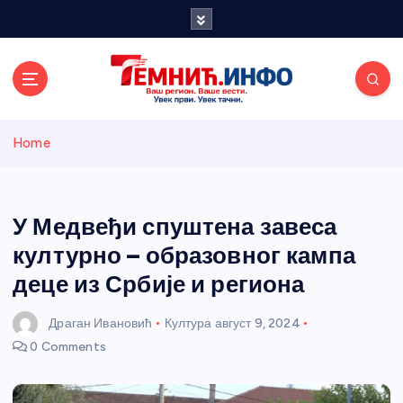
S
k
i
p
t
o
Темнићки
c
Home
o
n
информативн
t
e
У Медвеђи спуштена завеса
и портал
n
културно – образовног кампа
t
деце из Србије и региона
Драган Ивановић
Култура
август 9, 2024
0 Comments