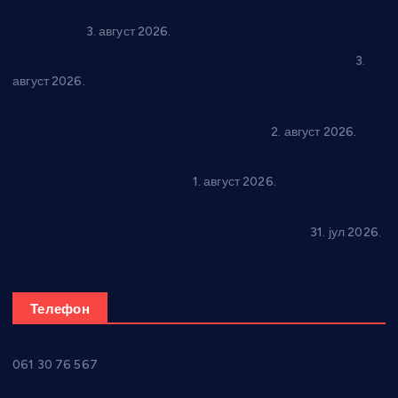
Књижевност, музика, спорт и уметност током августа у
Варварину
3. август 2026.
Трстеничанин освојио јубиларни циклус “Слагалице”
3.
август 2026.
Делегација Крушевца на прослави Дана Липецка у Русији:
Унапређење сарадње у свим областима
2. август 2026.
Напредак дочекује екипу Графичара из Београда:
Чарапани најављују победу
1. август 2026.
Ражањ промовисао домаћу производњу на
традиционалној манифестацији “Дани купине”
31. јул 2026.
Телефон
061 30 76 567