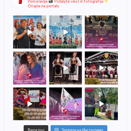
Pomoravlje
Pošaljite vest ili fotografiju
Čitajte na portalu
Види још
Запрати на Инстаграму