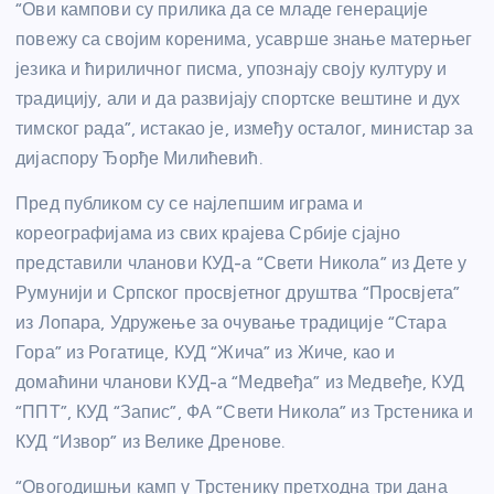
“Ови кампови су прилика да се младе генерације
повежу са својим коренима, усаврше знање матерњег
језика и ћириличног писма, упознају своју културу и
традицију, али и да развијају спортске вештине и дух
тимског рада”, истакао је, између осталог, министар за
дијаспору Ђорђе Милићевић.
Пред публиком су се најлепшим играма и
кореографијама из свих крајева Србије сјајно
представили чланови КУД-а “Свети Никола” из Дете у
Румунији и Српског просвјетног друштва “Просвјета”
из Лопара, Удружење за очување традиције “Стара
Гора” из Рогатице, КУД “Жича” из Жиче, као и
домаћини чланови КУД-а “Медвеђа” из Медвеђе, КУД
“ППТ”, КУД “Запис”, ФА “Свети Никола” из Трстеника и
КУД “Извор” из Велике Дренове.
“Овогодишњи камп у Трстенику претходна три дана