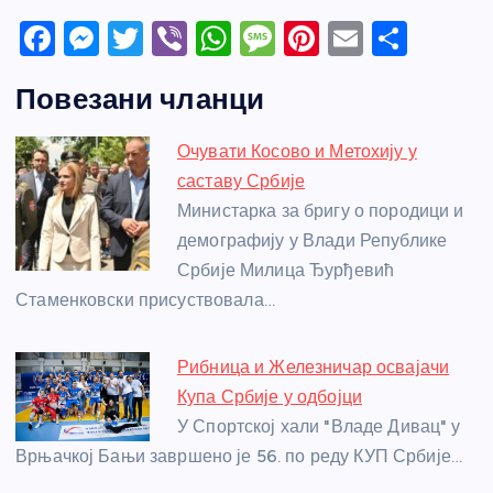
F
M
T
Vi
W
M
Pi
E
S
a
e
w
b
h
e
nt
m
h
Повезани чланци
c
ss
itt
er
at
ss
er
ail
ar
e
e
er
s
a
e
e
Очувати Косово и Метохију у
b
n
A
g
st
саставу Србије
o
g
p
e
Министарка за бригу о породици и
o
er
p
демографију у Влади Републике
Србије Милица Ђурђевић
k
Стаменковски присуствовала…
Рибница и Железничар освајачи
Купа Србије у одбојци
У Спортској хали "Владе Дивац" у
Врњачкој Бањи завршено је 56. по реду КУП Србије…