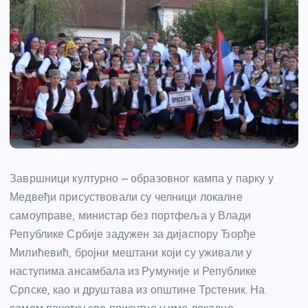
Завршници културно – образовног кампа у парку у
Медвеђи присуствовали су челници локалне
самоуправе, министар без портфеља у Влади
Републике Србије задужен за дијаспору Ђорђе
Милићевић, бројни мештани који су уживали у
наступима ансамбала из Румуније и Републике
Српске, као и друштава из општине Трстеник. На