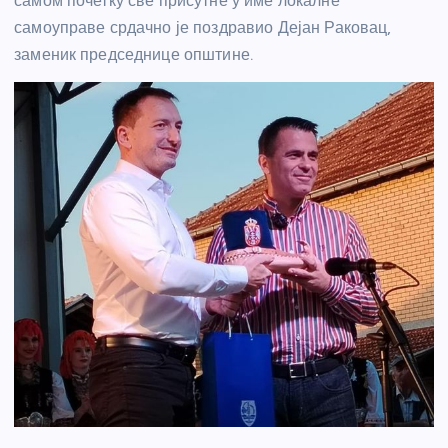
самом почетку све присутне у име локалне
самоуправе срдачно је поздравио Дејан Раковац,
заменик председнице општине.