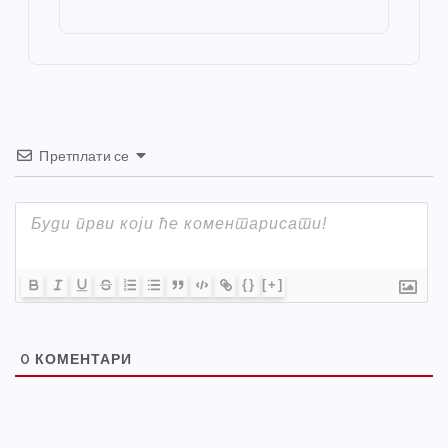
o
g
p
e
st
o
er
p
k
Претплати се
{}
[+]
0
КОМЕНТАРИ