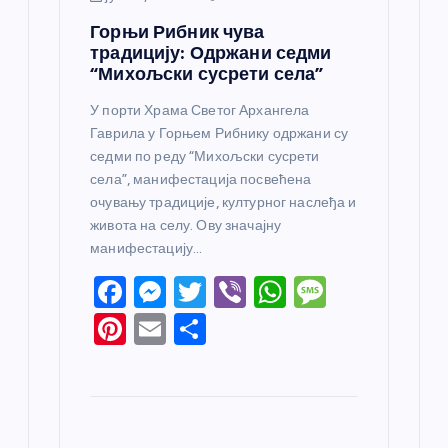
Горњи Рибник чува
традицију: Одржани седми
“Михољски сусрети села”
У порти Храма Светог Архангела
Гаврила у Горњем Рибнику одржани су
седми по реду “Михољски сусрети
села”, манифестација посвећена
очувању традиције, културног наслеђа и
живота на селу. Ову значајну
манифестацију…
F
M
T
Vi
W
M
a
e
w
b
h
e
Pi
E
S
c
ss
itt
er
at
ss
nt
m
h
e
e
er
s
a
er
ail
ar
b
n
A
g
e
e