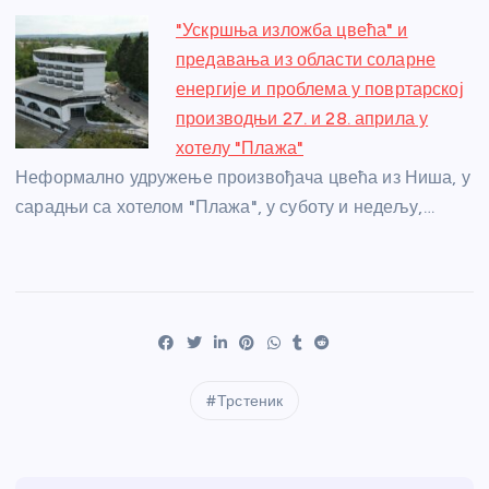
"Ускршња изложба цвећа" и
предавања из области соларне
енергије и проблема у повртарској
производњи 27. и 28. априла у
хотелу "Плажа"
Неформално удружење произвођача цвећа из Ниша, у
сарадњи са хотелом "Плажа", у суботу и недељу,…
Трстеник