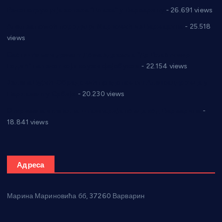
Реконструкција хотела “Плажа” у Варварину
- 26.691 views
Апел за помоћ породици Марковић из Варварина
- 25.518
views
Саопштење и демант Дома здравља “Др Властимир
Годић” на текст који кружи фејсбуком
- 22.154 views
Јелена Вујић-Обрадовић представник Александровца у
Парламенту Србије
- 20.230 views
Откривена илегална штампарија новца код Варварина
-
18.841 views
Адреса
Марина Мариновића бб, 37260 Варварин