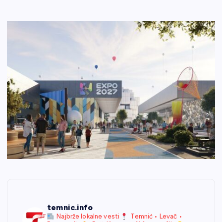
temnic.info
Najbrže lokalne vesti
Temnić • Levač •