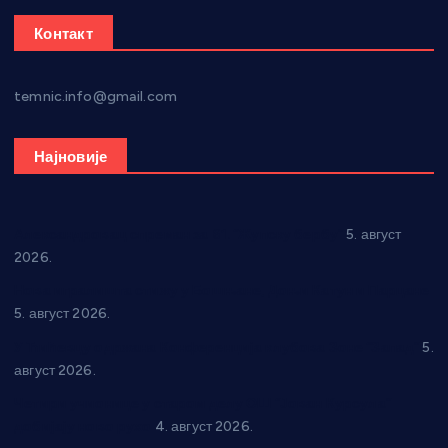
Контакт
temnic.info@gmail.com
Најновије
Александровац спреман за 61. “Жупску бербу”
5. август
2026.
Нова игралишта стижу у Бошњане, Доњи Катун и Парцане
5. август 2026.
У Ћићевцу одржана Конференција клубова Зоне “Запад”
5.
август 2026.
Четири учионице у старом делу ОШ “Јован Курсула”
добијају ново рухо
4. август 2026.