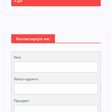
« јул
Контактирајте нас
Име
Имејл адреса
Предмет