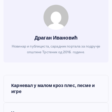
Драган Ивановић
Новинар и публициста, сарадник портала за подручје
општине Трстеник од 2016. године.
К
Карневал у малом кроз плес, песме и
р
игре
е