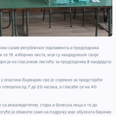
 нови сазив републичког парламента и председника
се 19. изборних листа, које су кандидовале своје
ок је на гласачком листићу за председника 8 кандидата
 у општини Варварин све је спремно за предстојеће
 отворена од 7 до 20 часова, а гласаће се на 40
е са инвалидитетом, стара и болесна лица и то до
огуће је обавити само на подручју које обухвата бирачко