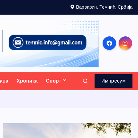
Варварин, Темнић, Србија
ава
Хроника
Спорт
Импресум