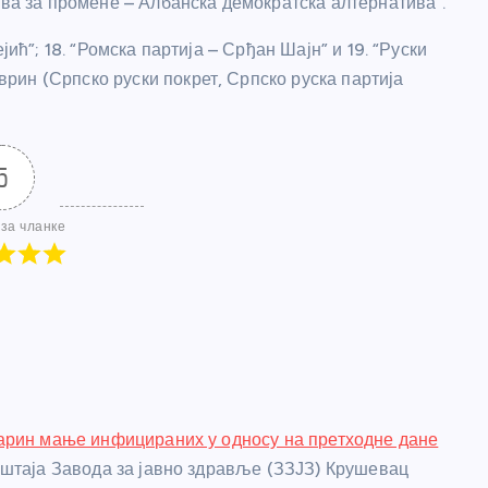
ива за промене – Албанска демократска алтернатива”.
јић”; 18. “Ромска партија – Срђан Шајн” и 19. “Руски
ин (Српско руски покрет, Српско руска партија
5
за чланке
арин мање инфицираних у односу на претходне дане
штаја Завода за јавно здравље (ЗЗЈЗ) Крушевац