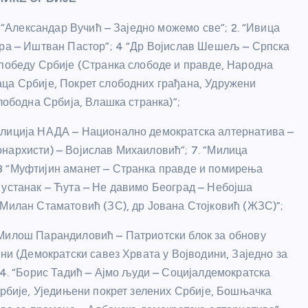
. “Александар Вучић – Заједно можемо све”; 2. “Ивица
ара – Иштван Пастор”; 4 “Др Војислав Шешељ – Српска
 победу Србије (Странка слободе и правде, Народна
аца Србије, Покрет слободних грађана, Удружени
лободна Србија, Влашка странка)”;
алиција НАДА – Национално демократска алтернатива –
нархисти) – Војислав Михаиловић”; 7. “Милица
8 “Муфтијин аманет – Странка правде и помирења
 устанак – Ћута – Не давимо Београд – Небојша
 Милан Стаматовић (ЗС), др Јована Стојковић (ЖЗС)”;
 Милош Парандиловић – Патриотски блок за обнову
ани (Демократски савез Хрвата у Војводини, Заједно за
14. “Борис Тадић – Ајмо људи – Социјалдемократска
Србије, Уједињени покрет зелених Србије, Бошњачка