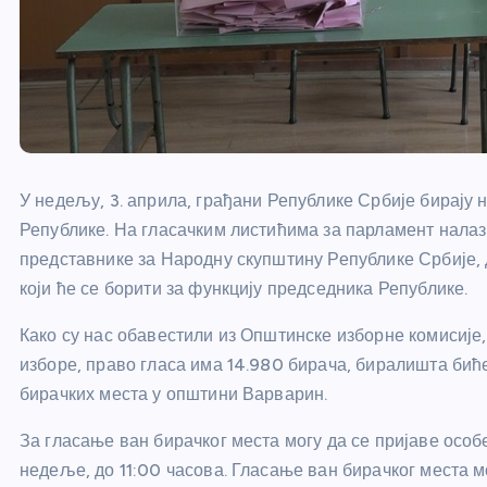
У недељу, 3. априла, грађани Републике Србије бирају
Републике. На гласачким листићима за парламент налази 
представнике за Народну скупштину Републике Србије, д
који ће се борити за функцију председника Републике.
Како су нас обавестили из Општинске изборне комисије,
изборе, право гласа има 14.980 бирача, биралишта биће
бирачких места у општини Варварин.
За гласање ван бирачког места могу да се пријаве особ
недеље, до 11:00 часова. Гласање ван бирачког места м