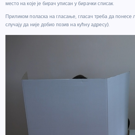
место на које је бирач уписан у бирачки списак.
Приликом поласка на гласање, гласач треба да понесе л
случају да није добио позив на кућну адресу).