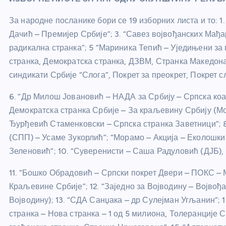
За народне посланике бори се 19 изборних листа и то: 1
Дачић – Премијер Србије”; 3. “Савез војвођанских Мађ
радикална странка”; 5 “Мариника Тепић – Уједињени за
странка, Демократска странка, ДЗВМ, Странка Македон
синдикати Србије “Слога”, Покрет за преокрет, Покрет с
6. “Др Милош Јовановић – НАДА за Србију – Српска ко
Демократска странка Србије – За краљевину Србију (Мо
Ђурђевић Стаменковски – Српска странка Заветници”; 
(СПП) – Усаме Зукорлић”; “Морамо – Акција – Еколошки
Зеленовић”; 10. “Суверенисти – Саша Радуловић (ДЈБ),
11. “Бошко Обрадовић – Српски покрет Двери – ПОКС –
Краљевине Србије”; 12. “Заједно за Војводину – Војвођ
Војводину); 13. “СДА Санџака – др Сулејман Угљанин”; 
странка – Нова странка – 1 од 5 милиона, Толеранције 