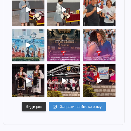
Види још
Запрати на Инстаграму