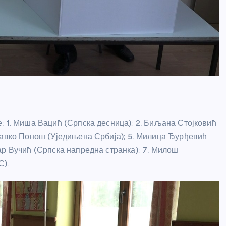
: 1. Миша Вацић (Српска десница); 2. Биљана Стојковић
равко Понош (Уједињена Србија); 5. Милица Ђурђевић
ар Вучић (Српска напредна странка); 7. Милош
С).