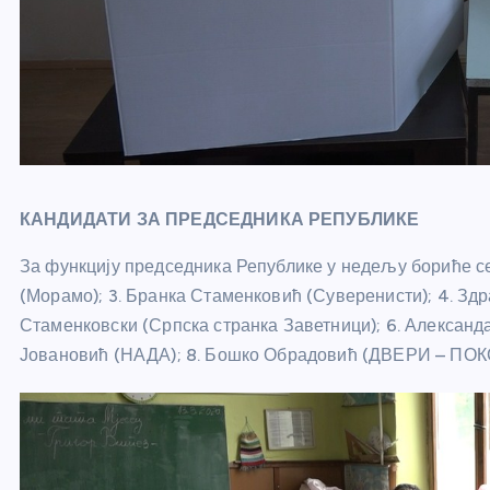
КАНДИДАТИ ЗА ПРЕДСЕДНИКА РЕПУБЛИКЕ
За функцију председника Републике у недељу бориће се
(Морамо); 3. Бранка Стаменковић (Суверенисти); 4. Зд
Стаменковски (Српска странка Заветници); 6. Александ
Јовановић (НАДА); 8. Бошко Обрадовић (ДВЕРИ – ПОК