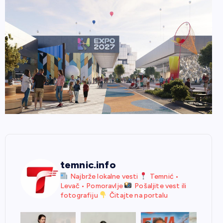
temnic.info
Najbrže lokalne vesti
Temnić •
Levač • Pomoravlje
Pošaljite vest ili
fotografiju
Čitajte na portalu