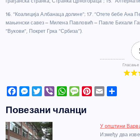
грађанска странка, Странка Црногораца”; 15. “Алтернат
16. “Коалиција Албанаца долине”; 17. “Отете бебе Ана Пе
мањински савез – Милена Павловић – Павле Бихали Гавр
“Вукови”, Покрет Грка “Србиза”).
Гласање 
F
M
T
Vi
W
M
Pi
E
S
a
e
w
b
h
e
nt
m
h
Повезани чланци
c
ss
itt
er
at
ss
er
ail
ar
e
e
er
s
a
e
e
У општини Варв
b
n
A
g
st
Између два изве