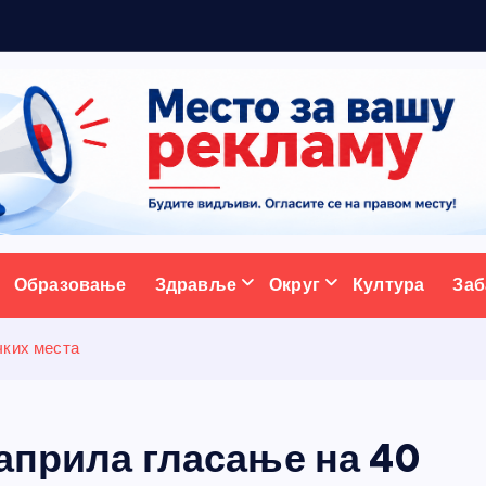
р
а
ативни портал
Образовање
Здравље
Округ
Култура
Заб
чких места
априла гласање на 40