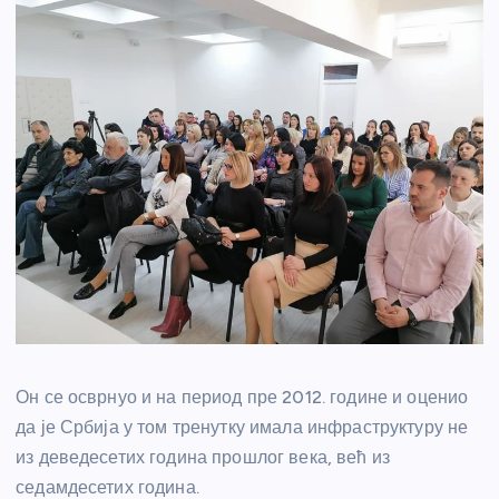
Он се осврнуо и на период пре 2012. године и оценио
да је Србија у том тренутку имала инфраструктуру не
из деведесетих година прошлог века, већ из
седамдесетих година.