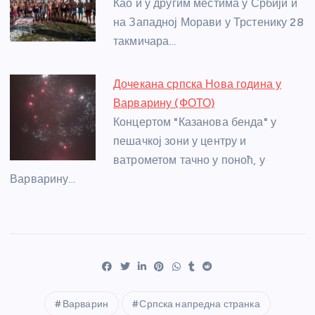
Као и у другим местима у Србији и
на Западној Морави у Трстенику 28
такмичара…
Дочекана српска Нова година у
Варварину (ФОТО)
Концертом "Казанова бенда" у
пешачкој зони у центру и
ватрометом тачно у поноћ, у
Варварину…
Варварин
Српска напредна странка