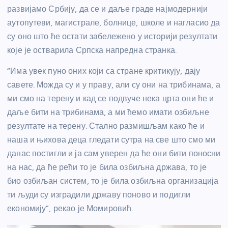
развијамо Србију, да се и даље граде најмодернији
аутопутеви, магистрале, болнице, школе и нагласио да
су оно што ће остати забележено у историји резултати
које је остварила Српска напредна странка.
“Има увек пуно оних који са стране критикују, дају
савете. Можда су и у праву, али су они на трибинама, а
ми смо на терену и кад се подвуче нека црта они ће и
даље бити на трибинама, а ми ћемо имати озбиљне
резултате на терену. Стално размишљам како ће и
наша и њихова деца гледати сутра на све што смо ми
данас постигли и ја сам уверен да ће они бити поносни
на нас, да ће рећи то је била озбиљна држава, то је
био озбиљан систем, то је била озбиљна организација
ти људи су изградили државу поново и подигли
економију”, рекао је Момировић.