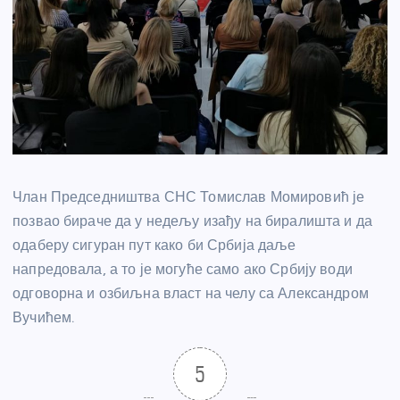
Члан Председништва СНС Томислав Момировић је
позвао бираче да у недељу изађу на биралишта и да
одаберу сигуран пут како би Србија даље
напредовала, а то је могуће само ако Србију води
одговорна и озбиљна власт на челу са Александром
Вучићем.
5