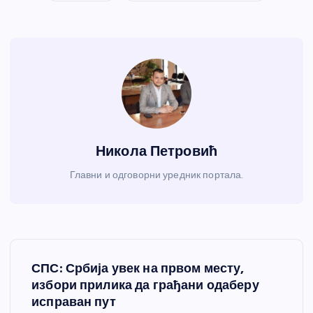
Никола Петровић
Главни и одговорни уредник портала.
К
СПС: Србија увек на првом месту,
р
избори прилика да грађани одаберу
исправан пут