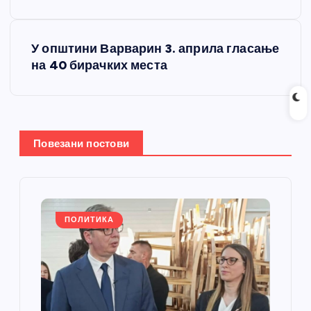
е
т
У општини Варварин 3. априла гласање
на 40 бирачких места
а
њ
е
Повезани постови
ч
л
ПОЛИТИКА
а
н