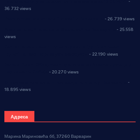
Планска искључења електричне енергије за 19.05.2021.
-
36.732 views
Реконструкција хотела “Плажа” у Варварину
- 26.739 views
Апел за помоћ породици Марковић из Варварина
- 25.558
views
Саопштење и демант Дома здравља “Др Властимир
Годић” на текст који кружи фејсбуком
- 22.190 views
Јелена Вујић-Обрадовић представник Александровца у
Парламенту Србије
- 20.270 views
Откривена илегална штампарија новца код Варварина
-
18.895 views
Адреса
Марина Мариновића бб, 37260 Варварин