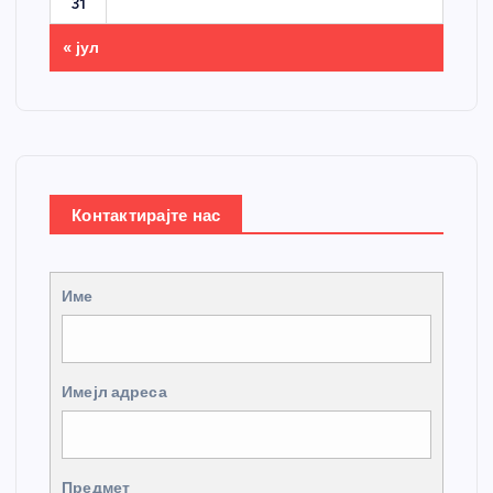
31
« јул
Контактирајте нас
Име
Имејл адреса
Предмет