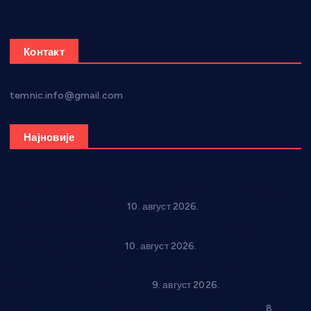
Контакт
temnic.info@gmail.com
Најновије
Рок звуци крај средњовековне тврђаве: “Riff” бенд 15.
августа у Град Сталаћу
10. август 2026.
Спрема се рок спектакл у Варварину: “Трећа смена” 14.
августа у центру града
10. август 2026.
Вече за памћење у Брусу: “Trio Maracto” одушевио
публику на Градском базену
9. август 2026.
“Долина Бачине” кренула у уређење кутка за младе
8.