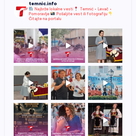
temnic.info
Najbrže lokalne vesti
Temnić • Levač •
Pomoravlje
Pošaljite vest ili fotografiju
Čitajte na portalu