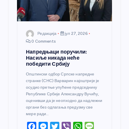
к
а
Редакција
јул 27, 2026
0 Comments
Напредњаци поручили:
Насиље никада неће
победити Србију
Општински одбор Српске напредне
странке (СНС) Варварин најоштрије је
осудио претње упућене председнику
Републике Србије Александру Вучићу,
оценивши да је неопходно да надлежни
органи без одлагања предузму све
мере ради…
F
M
T
Vi
W
M