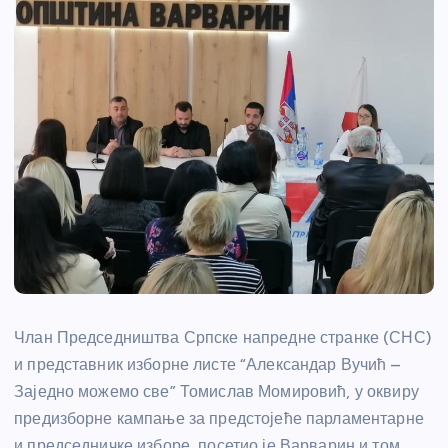
Члан Председништва Српске напредне странке (СНС)
и представник изборне листе “Александар Вучић –
Заједно можемо све” Томислав Момировић, у оквиру
предизборне кампање за предстојеће парламентарне
и председничке изборе, посетио је Варварин и том