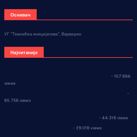
Оснивач
УГ “Темнићка иницијатива”, Варварин
Најчитаније
СНС: Осуда говора мржње и насиља над женама
- 107.886
views
Планска искључења електричне енергије за 27.07.2022.
-
85.756 views
Горан Макрагић директор, Ђорђе Бајић спортски
директор новог прволигаша из Варварина
- 44.318 views
Цене на крушевачким пијацама
- 39.018 views