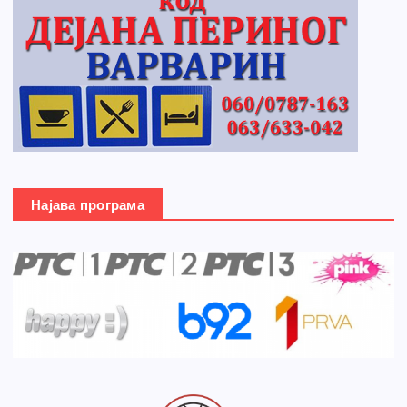
Најава програма