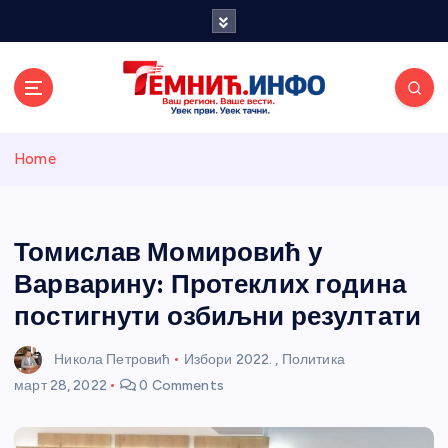
S
k
i
p
t
o
Темнићки
c
Home
o
n
информативн
t
e
Томислав Момировић у
и портал
n
Варварину: Протеклих година
t
постигнути озбиљни резултати
Никола Петровић
Избори 2022.
,
Политика
март 28, 2022
0 Comments