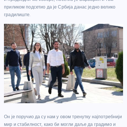
приликом подсетио да је Србија данас једно велико
градилиште.
Он је поручио да су нам у овом тренутку најпотребнији
мир и стабилност, како би могли даље да градимо и