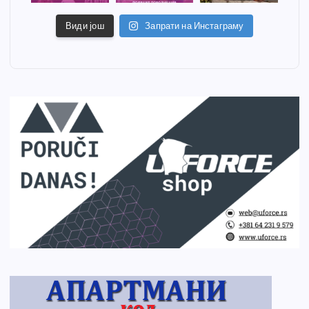
Види још
Запрати на Инстаграму