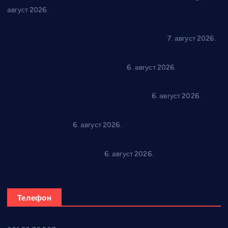
август 2026.
Општина Ћићевац наставља да подржава предузетнике:
10 нових субвенција за самозапошљавање
7. август 2026.
Вражогрнци чувају традицију: “Михољски сусрети села”
уз спортска надметања и забаву
6. август 2026.
Варварин подржао 25 нових предузетника: За
самозапошљавање по 380.000 динара
6. август 2026.
“Трстеник на Морави” од 10. до 16. августа: Богат програм
за све генерације
6. август 2026.
“Да се ради и гради по твом”: Трстеник улаже 4 милиона
динара у пројекте грађана
6. август 2026.
Телефон