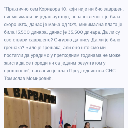
“Практично сем Коридора 10, који није ни био завршен,
нисмо имали ни један аутопут, незапосленост је била
скоро 30%, данас је мања од 10%, минимална плата је
била 15.500 динара, данас је 35.500 динара. Да ли су
све ствари савршене? Сигурно да нису. Да ли је било
грешака? Било је грешака, али оно што смо ми
постигли да урадимо у претходним годинама не може
заиста да се пореди ни са једним резултатом у
прошлости”, нагласио је члан Председништва СНС
Томислав Момировић.