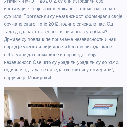
УНМИК и КФОР, до 2012. су они изградили све
институције своје лажне државе, са тиме смо се ми
суочили. Прогласили су независност, формирали своје
оружане снаге, то је 2012. године сачекало нас. Од
тада до данас шта су постигли и шта су добили?
Државе су повлачиле признање независности и наш
народ је утемељенији доле и Косово никада више
неће моћи да промовише и спроведе своју
независност. Све што су урадили урадили су до 2012.
године и од тада се ни један корак нису померили”,
поручио је Момировић.