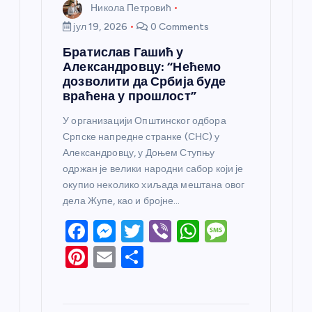
Никола Петровић
јул 19, 2026
0 Comments
Братислав Гашић у
Александровцу: “Нећемо
дозволити да Србија буде
враћена у прошлост”
У организацији Општинског одбора
Српске напредне странке (СНС) у
Александровцу, у Доњем Ступњу
одржан је велики народни сабор који је
окупио неколико хиљада мештана овог
дела Жупе, као и бројне…
F
M
T
Vi
W
M
a
e
w
b
h
e
Pi
E
S
c
ss
itt
er
at
ss
nt
m
h
e
e
er
s
a
er
ail
ar