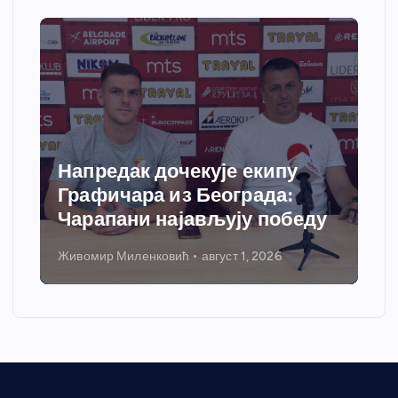
Спортски центар “Ћићевац”
добија савремени систем
у
грејања
Никола Петровић
јул 31, 2026