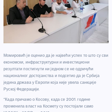
Момировић је оценио да је највећи успех то што су сви
економски, инфраструктурни и инвестициони
резултати постигнути ни једном се не одричући
националног достојанства и подсетио да је Србија
једина држава у Европи која није увела санкције
Руској Федерацији.
“Када причамо о Косову, када се 2001. године
променила власт на Космету су постојали само