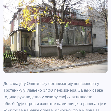
До сада је у Општинску организацију пензионера у
Трстенику учлањено 3.100 пензионера. За њих сваке
године руководство у оквиру својих активности
обезбеђује огрев и животне намирнице, а раписан је и
конкурс за набавку огрева, односно угља и дрва за