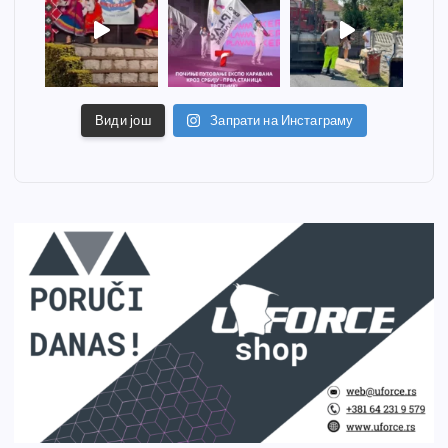
Види још
Запрати на Инстаграму