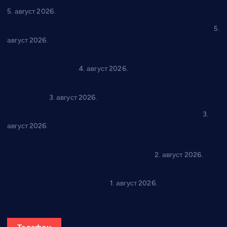
5. август 2026.
У Ћићевцу одржана Конференција клубова Зоне “Запад”
5.
август 2026.
Четири учионице у старом делу ОШ “Јован Курсула”
добијају ново рухо
4. август 2026.
Књижевност, музика, спорт и уметност током августа у
Варварину
3. август 2026.
Трстеничанин освојио јубиларни циклус “Слагалице”
3.
август 2026.
Делегација Крушевца на прослави Дана Липецка у Русији:
Унапређење сарадње у свим областима
2. август 2026.
Напредак дочекује екипу Графичара из Београда:
Чарапани најављују победу
1. август 2026.