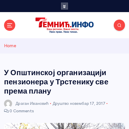
S
k
i
p
t
o
Темнићки
c
Home
o
n
информативн
t
e
У Општинској организацији
и портал
n
пензионера у Трстенику све
t
према плану
Драган Ивановић
Друштво
новембар 17, 2017
0 Comments