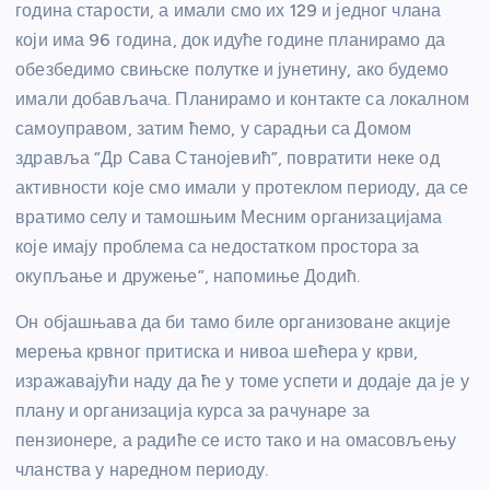
година старости, а имали смо их 129 и једног члана
који има 96 година, док идуће године планирамо да
обезбедимо свињске полутке и јунетину, ако будемо
имали добављача. Планирамо и контакте са локалном
самоуправом, затим ћемо, у сарадњи са Домом
здравља “Др Сава Станојевић”, повратити неке од
активности које смо имали у протеклом периоду, да се
вратимо селу и тамошњим Месним организацијама
које имају проблема са недостатком простора за
окупљање и дружење”, напомиње Додић.
Он објашњава да би тамо биле организоване акције
мерења крвног притиска и нивоа шећера у крви,
изражавајући наду да ће у томе успети и додаје да је у
плану и организација курса за рачунаре за
пензионере, а радиће се исто тако и на омасовљењу
чланства у наредном периоду.