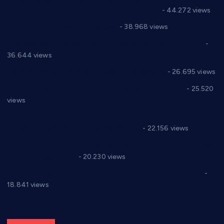
директор новог прволигаша из Варварина
- 44.272 views
Цене на крушевачким пијацама
- 38.968 views
Планска искључења електричне енергије за 19.05.2021.
-
36.644 views
Реконструкција хотела “Плажа” у Варварину
- 26.695 views
Апел за помоћ породици Марковић из Варварина
- 25.520
views
Саопштење и демант Дома здравља “Др Властимир
Годић” на текст који кружи фејсбуком
- 22.156 views
Јелена Вујић-Обрадовић представник Александровца у
Парламенту Србије
- 20.230 views
Откривена илегална штампарија новца код Варварина
-
18.841 views