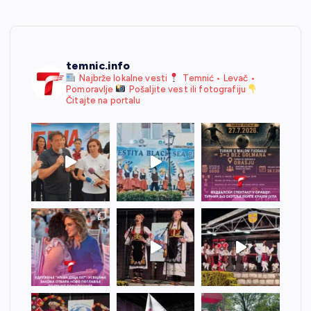
temnic.info
Najbrže lokalne vesti
Temnić • Levač •
Pomoravlje
Pošaljite vest ili fotografiju
Čitajte na portalu