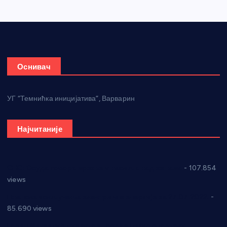
Оснивач
УГ “Темнићка иницијатива”, Варварин
Најчитаније
СНС: Осуда говора мржње и насиља над женама
- 107.854
views
Планска искључења електричне енергије за 27.07.2022.
-
85.690 views
Горан Макрагић директор, Ђорђе Бајић спортски