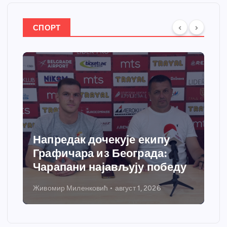
СПОРТ
чекује екипу
Спортски центар
из Београда:
добија савремени
ајављују победу
грејања
вић
август 1, 2026
Никола Петровић
јул 31, 20