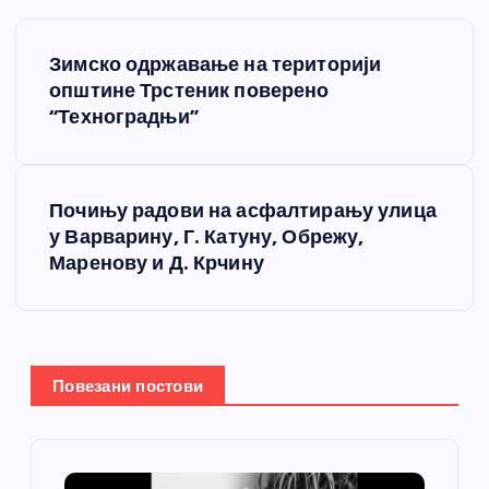
К
Зимско одржавање на територији
р
општине Трстеник поверено
“Техноградњи”
е
т
Почињу радови на асфалтирању улица
у Варварину, Г. Катуну, Обрежу,
а
Маренову и Д. Крчину
њ
е
Повезани постови
ч
л