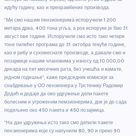
идућу годину, као и прехрамбених производа.
“Ми смо нашим пензионерима испоручили 1.200
метара дрва, 400 тона угља, а рок испоруке је био 31.
август ове године. Испоручили смо исто тако четири
тоне пилећег програма до 31. октобра текуће године,
као и рибу и сухомеснате производе, а давали смо и
позајмице нашим члановима у износу од 10.000,00
динара на пет месечних рата, без учешћа и камате,
једном годишње”, каже председник комисије за
снабдевање у ОО пензионера у Трстенику Радомир
Додић и додаје да ово удружење дели пакете
болесним и угроженим пемзионерима, док је до сада
подељено око 450 пакета и 450 позајмица.
“На дан удружења исто тако смо делили пакете
пензионерима који су напунили 80, 90 и преко 90