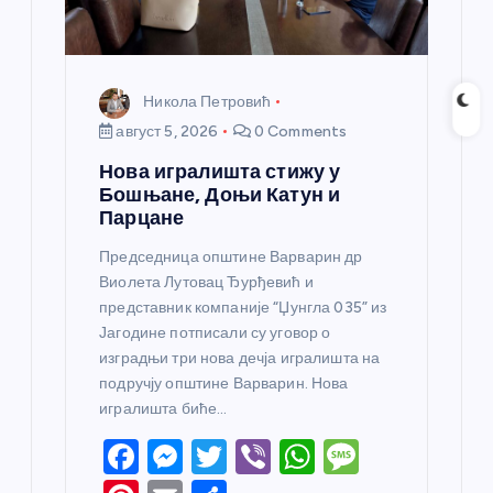
Никола Петровић
август 5, 2026
0 Comments
Нова игралишта стижу у
Бошњане, Доњи Катун и
Парцане
Председница општине Варварин др
Виолета Лутовац Ђурђевић и
представник компаније “Џунгла 035” из
Јагодине потписали су уговор о
изградњи три нова дечја игралишта на
подручју општине Варварин. Нова
игралишта биће…
F
M
T
Vi
W
M
a
e
w
b
h
e