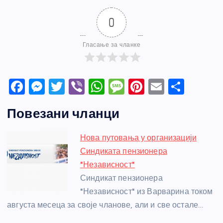
0
Гласање за чланке
F
M
T
Vi
W
M
Pi
E
S
a
e
w
b
h
e
nt
m
h
Повезани чланци
c
ss
itt
er
at
ss
er
ail
ar
e
e
er
s
a
e
e
Нова путовања у организацији
b
n
A
g
st
Синдиката пензионера
o
g
p
e
"Независност"
o
er
p
Синдикат пензионера
"Независност" из Варварина током
k
августа месеца за своје чланове, али и све остале…