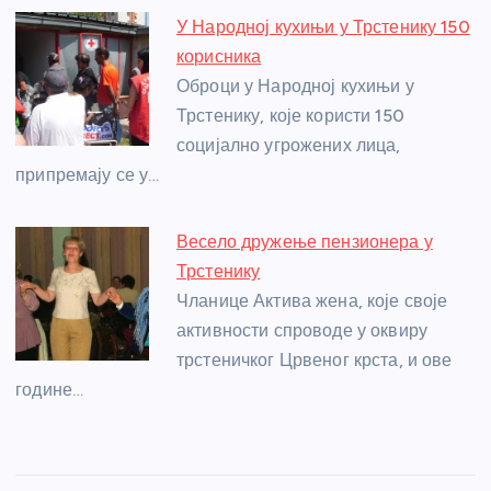
У Народној кухињи у Трстенику 150
корисника
Оброци у Народној кухињи у
Трстенику, које користи 150
социјално угрожених лица,
припремају се у…
Весело дружење пензионера у
Трстенику
Чланице Актива жена, које своје
активности спроводе у оквиру
трстеничког Црвеног крста, и ове
године…