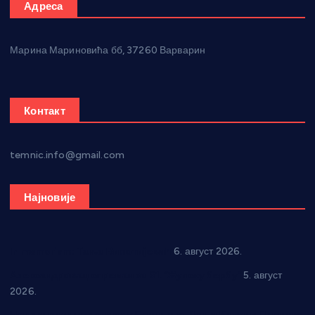
Адреса
Марина Мариновића бб, 37260 Варварин
Контакт
temnic.info@gmail.com
Најновије
In memoriam: Тања Вилотијевић
6. август 2026.
Александровац спреман за 61. “Жупску бербу”
5. август
2026.
Нова игралишта стижу у Бошњане, Доњи Катун и Парцане