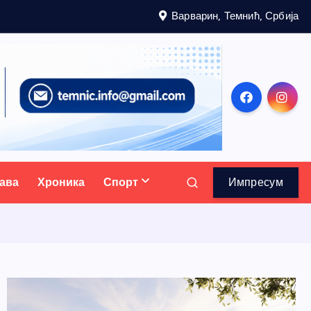
Варварин, Темнић, Србија
ава
Хроника
Спорт
Импресум