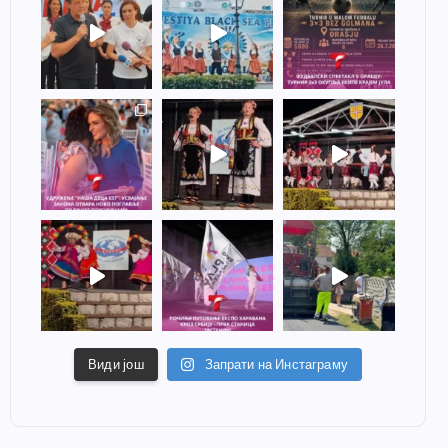
Види још
Запрати на Инстаграму