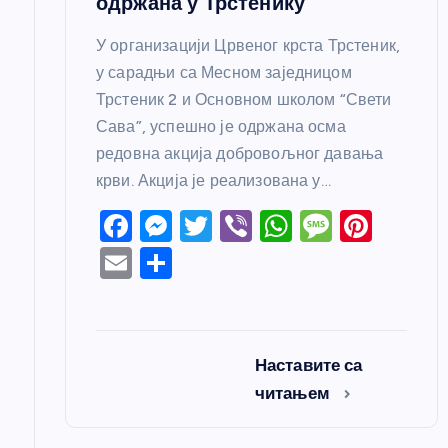
одржана у Трстенику
У организацији Црвеног крста Трстеник,
у сарадњи са Месном заједницом
Трстеник 2 и Основном школом “Свети
Сава”, успешно је одржана осма
редовна акција добровољног давања
крви. Акција је реализована у…
F
M
T
Vi
W
M
Pi
a
e
w
b
h
e
nt
E
S
c
ss
itt
er
at
ss
er
m
h
e
e
er
s
a
e
ail
ar
b
n
A
g
st
e
Наставите са
o
g
p
e
читањем
o
er
p