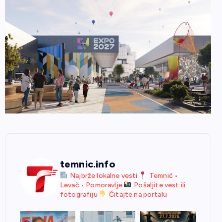
temnic.info
Najbrže lokalne vesti
Temnić •
Levač • Pomoravlje
Pošaljite vest ili
fotografiju
Čitajte na portalu