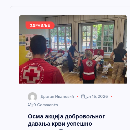
њ
е
ЗДРАВЉЕ
ч
л
а
н
Драган Ивановић
јул 15, 2026
к
0 Comments
Осма акција добровољног
а
давања крви успешно