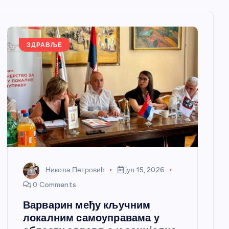
ЗДРАВЉЕ
Никола Петровић
јул 15, 2026
0 Comments
Варварин међу кључним
локалним самоуправама у