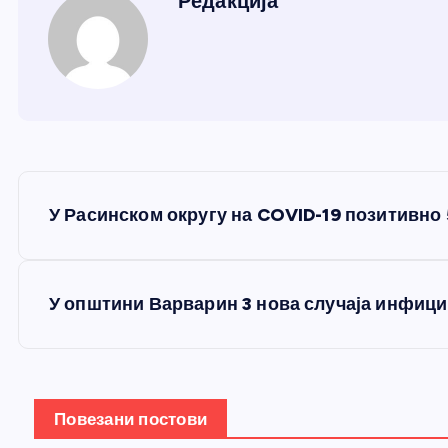
Редакција
К
У Расинском округу на COVID-19 позитивно
р
е
У општини Варварин 3 нова случаја инфиц
т
а
Повезани постови