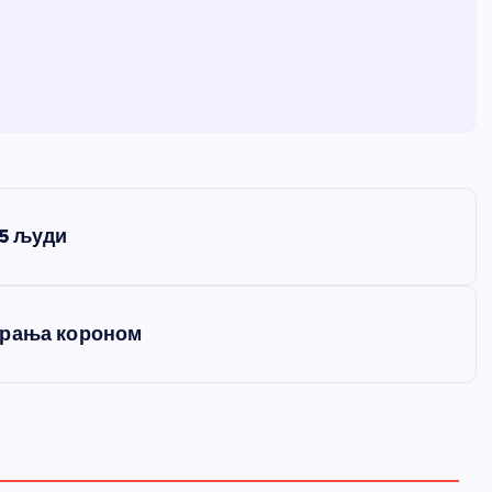
 5 људи
ирања короном