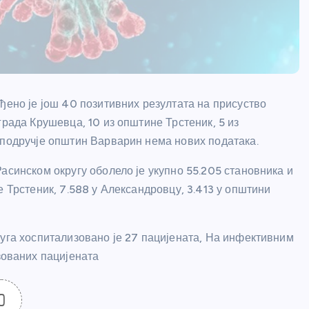
ђено је још 40 позитивних резултата на присуство
града Крушевца, 10 из општине Трстеник, 5 из
 подручје општин Варварин нема нових података.
асинском округу оболело је укупно 55.205 становника и
е Трстеник, 7.588 у Александровцу, 3.413 у општини
руга хоспитализовано је 27 пацијената, На инфективним
ованих пацијената
0