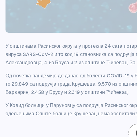
У општинама Расинског округа у протекла 24 сата потвр
вируса SARS-CoV-2 и то код 19 становника са подручја 
Александровца, 4 из Бруса и 2 из општине Ћићевац. За
Од почетка пандемије до данас од болести COVID-19 у Р
то 29.849 са подручја града Крушевца, 9.578 из општин
Варварин, 2.458 у Брусу и 2.319 у општини Ћићевац.
У Ковид болници у Паруновцу са подручја Расинског ок
одељењима Опште болнице Крушевац нема хоспитализ