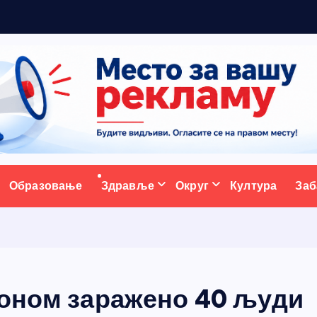
р
ативни портал
Образовање
Здравље
Округ
Култура
Заб
роном заражено 40 људи