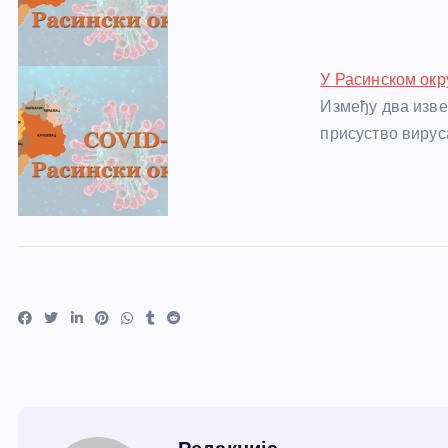
У Расинском окр
Између два изве
присуство вирус