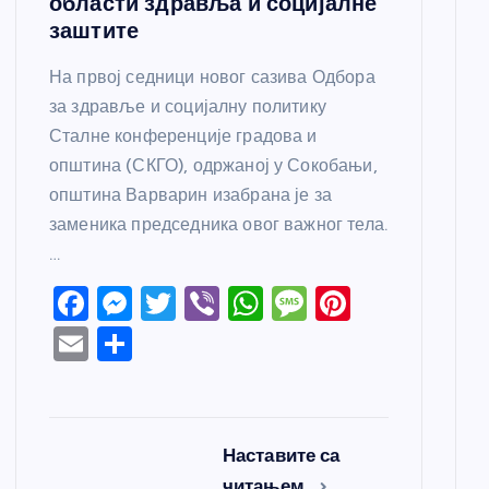
области здравља и социјалне
заштите
На првој седници новог сазива Одбора
за здравље и социјалну политику
Сталне конференције градова и
општина (СКГО), одржаној у Сокобањи,
општина Варварин изабрана је за
заменика председника овог важног тела.
…
F
M
T
Vi
W
M
Pi
a
e
w
b
h
e
nt
E
S
c
ss
itt
er
at
ss
er
m
h
e
e
er
s
a
e
ail
ar
b
n
A
g
st
e
Наставите са
o
g
p
e
читањем