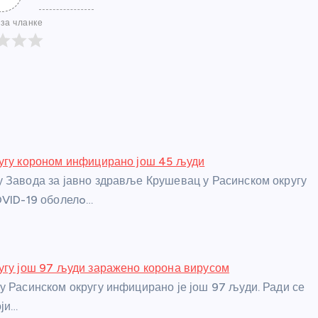
за чланке
угу короном инфицирано још 45 људи
 Завода за јавно здравље Крушевац у Расинском округу
OVID-19 оболелo…
угу још 97 људи заражено корона вирусом
у Расинском округу инфицирано је још 97 људи. Ради се
оји…