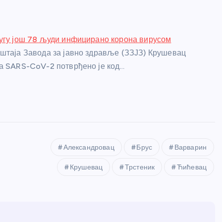
угу још 78 људи инфицирано корона вирусом
штаја Завода за јавно здравље (ЗЗЈЗ) Крушевац
а SARS-CoV-2 потврђено је код…
Александровац
Брус
Варварин
Крушевац
Трстеник
Ћићевац