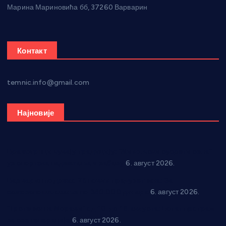
Марина Мариновића бб, 37260 Варварин
Контакт
temnic.info@gmail.com
Најновије
Вражогрнци чувају традицију: “Михољски сусрети села”
уз спортска надметања и забаву
6. август 2026.
Варварин подржао 25 нових предузетника: За
самозапошљавање по 380.000 динара
6. август 2026.
“Трстеник на Морави” од 10. до 16. августа: Богат програм
за све генерације
6. август 2026.