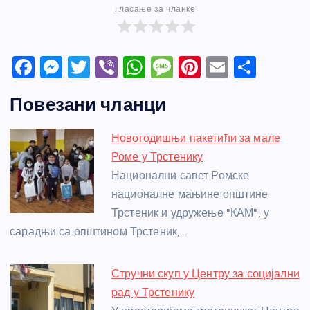
Гласање за чланке
F
M
T
Vi
W
M
Pi
E
S
a
e
w
b
h
e
nt
m
h
Повезани чланци
c
ss
itt
er
at
ss
er
ail
ar
e
e
er
s
a
e
e
Новогодишњи пакетићи за мале
b
n
A
g
st
Роме у Трстенику
o
g
p
e
Национални савет Ромске
o
er
p
националне мањине општине
Трстеник и удружење "КАМ", у
k
сарадњи са општином Трстеник,…
Стручни скуп у Центру за социјални
рад у Трстенику