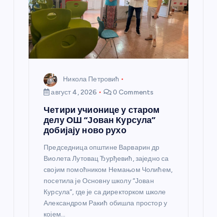
н
к
а
Никола Петровић
август 4, 2026
0 Comments
Четири учионице у старом
делу ОШ “Јован Курсула”
добијају ново рухо
Председница општине Варварин др
Виолета Лутовац Ђурђевић, заједно са
својим помоћником Немањом Чолићем,
посетила је Основну школу “Јован
Курсула”, где је са директорком школе
Александром Ракић обишла простор у
којем…