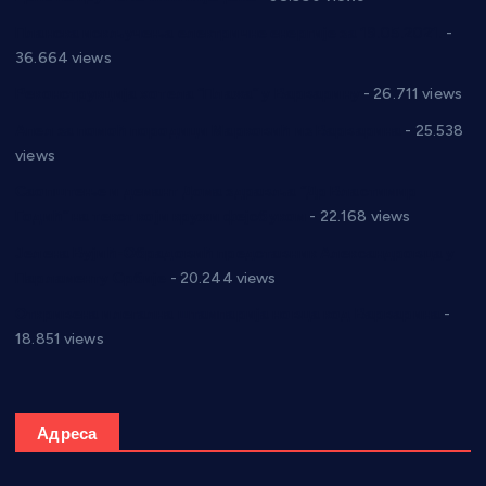
Планска искључења електричне енергије за 19.05.2021.
-
36.664 views
Реконструкција хотела “Плажа” у Варварину
- 26.711 views
Апел за помоћ породици Марковић из Варварина
- 25.538
views
Саопштење и демант Дома здравља “Др Властимир
Годић” на текст који кружи фејсбуком
- 22.168 views
Јелена Вујић-Обрадовић представник Александровца у
Парламенту Србије
- 20.244 views
Откривена илегална штампарија новца код Варварина
-
18.851 views
Адреса