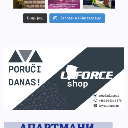
Види још
Запрати на Инстаграму