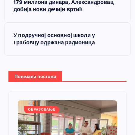
р
179 милиона динара, Александровац
добија нови дечији вртић
е
т
У подручној основној школи у
Грабовцу одржана радионица
а
њ
е
Повезани постови
ч
л
ОБРАЗОВАЊЕ
а