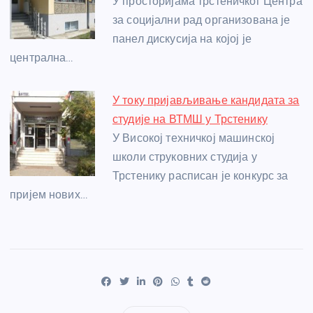
У просторијама трстеничког Центра
за социјални рад организована је
панел дискусија на којој је
централна…
У току пријављивање кандидата за
студије на ВТМШ у Трстенику
У Високој техничкој машинској
школи струковних студија у
Трстенику расписан је конкурс за
пријем нових…