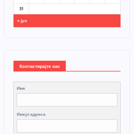
31
« јул
Контактирајте нас
Име
Имејл адреса