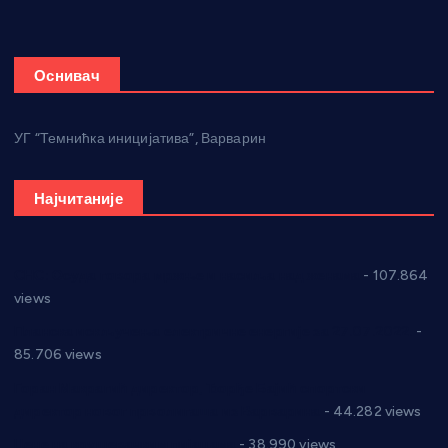
Оснивач
УГ “Темнићка иницијатива”, Варварин
Најчитаније
СНС: Осуда говора мржње и насиља над женама
- 107.864
views
Планска искључења електричне енергије за 27.07.2022.
-
85.706 views
Горан Макрагић директор, Ђорђе Бајић спортски
директор новог прволигаша из Варварина
- 44.282 views
Цене на крушевачким пијацама
- 38.990 views