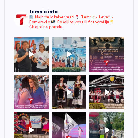
temnic.info
Najbrže lokalne vesti
Temnić • Levač •
Pomoravlje
Pošaljite vest ili fotografiju
Čitajte na portalu