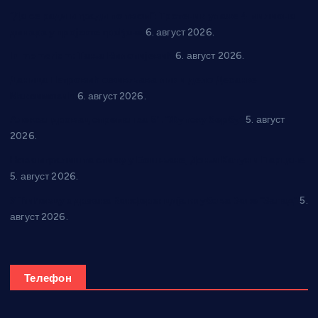
“Да се ради и гради по твом”: Трстеник улаже 4 милиона
динара у пројекте грађана
6. август 2026.
In memoriam: Тања Вилотијевић
6. август 2026.
Даница Петровић оживљава лик и дело Десанке
Максимовић
6. август 2026.
Александровац спреман за 61. “Жупску бербу”
5. август
2026.
Нова игралишта стижу у Бошњане, Доњи Катун и Парцане
5. август 2026.
У Ћићевцу одржана Конференција клубова Зоне “Запад”
5.
август 2026.
Телефон