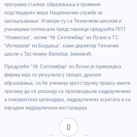
програма сталног образовања и примене
подстицајних мера Националне службе за
запошљавање. Уговоре су са Техничком школом и
ученицима потписали представници предузећа ППТ
“Наменска”, затим “19. Септембар” из Лозне и ТС
“Интерком” из Богдања”, каже директор Техничке
школе у Трстенику Велибор Јовковић.
Предузеће “19. Септембар” из Лозне је привредна
фирма која се укључила у процес дуалног
образовања, па ће ученици кроз стручну праксу имати
прилику да се упознају са производњом хидрауличних
и пнеуматских цилиндара, хидрауличних агрегата и са
израдом хидрауличних инсталација.
0