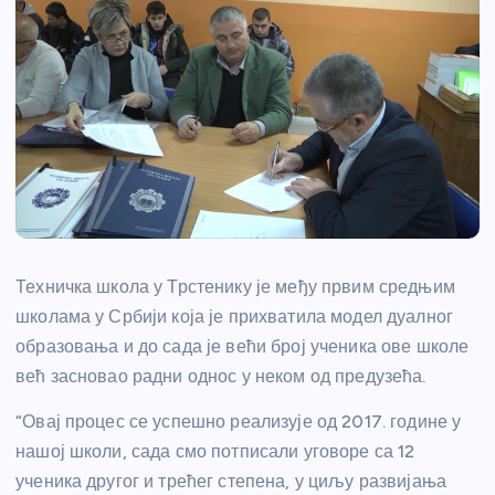
Техничка школа у Трстенику је међу првим средњим
школама у Србији која је прихватила модел дуалног
образовања и до сада је већи број ученика ове школе
већ засновао радни однос у неком од предузећа.
“Овај процес се успешно реализује од 2017. године у
нашој школи, сада смо потписали уговоре са 12
ученика другог и трећег степена, у циљу развијања