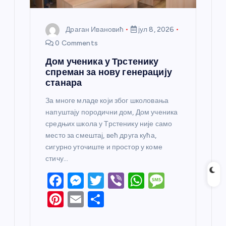
Драган Ивановић
јул 8, 2026
0 Comments
Дом ученика у Трстенику
спреман за нову генерацију
станара
За многе младе који због школовања
напуштају породични дом, Дом ученика
средњих школа у Трстенику није само
место за смештај, већ друга кућа,
сигурно уточиште и простор у коме
стичу…
F
M
T
Vi
W
M
a
e
w
b
h
e
Pi
E
S
c
ss
itt
er
at
ss
nt
m
h