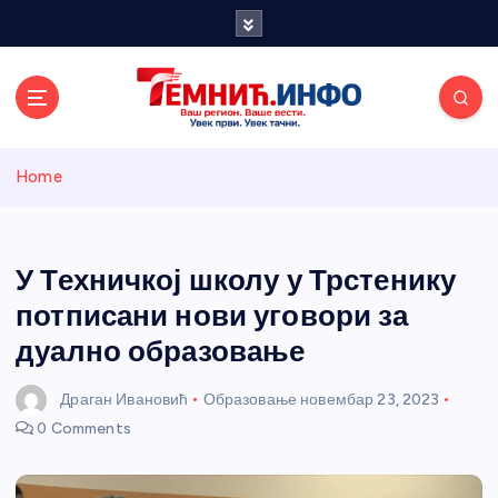
S
k
i
p
t
o
Темнићки
c
Home
o
n
информативн
t
e
У Техничкој школу у Трстенику
и портал
n
потписани нови уговори за
t
дуално образовање
Драган Ивановић
Образовање
новембар 23, 2023
0 Comments