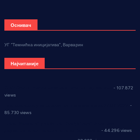
Оснивач
УГ “Темнићка иницијатива”, Варварин
Најчитаније
СНС: Осуда говора мржње и насиља над женама
- 107.872
views
Планска искључења електричне енергије за 27.07.2022.
-
85.730 views
Горан Макрагић директор, Ђорђе Бајић спортски
директор новог прволигаша из Варварина
- 44.296 views