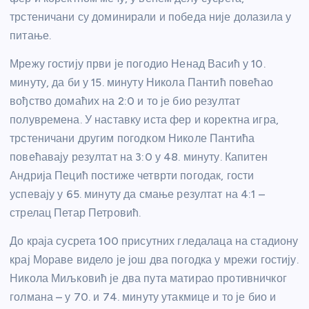
трстеничани су доминирали и победа није долазила у
питање.
Мрежу гостију први је погодио Ненад Васић у 10.
минуту, да би у 15. минуту Никола Пантић повећао
вођство домаћих на 2:0 и то је био резултат
полувремена. У наставку иста фер и коректна игра,
трстеничани другим погодком Николе Пантића
повећавају резултат на 3:0 у 48. минуту. Капитен
Андрија Пецић постиже четврти погодак, гости
успевају у 65. минуту да смање резултат на 4:1 –
стрелац Петар Петровић.
До краја сусрета 100 присутних гледалаца на стадиону
крај Мораве видело је још два погодка у мрежи гостију.
Никола Миљковић је два пута матирао противничког
голмана – у 70. и 74. минуту утакмице и то је био и