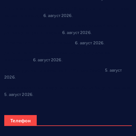
“Трстеник на Морави” од 10. до 16. августа: Богат програм
за све генерације
6. август 2026.
“Да се ради и гради по твом”: Трстеник улаже 4 милиона
динара у пројекте грађана
6. август 2026.
In memoriam: Тања Вилотијевић
6. август 2026.
Даница Петровић оживљава лик и дело Десанке
Максимовић
6. август 2026.
Александровац спреман за 61. “Жупску бербу”
5. август
2026.
Нова игралишта стижу у Бошњане, Доњи Катун и Парцане
5. август 2026.
Телефон