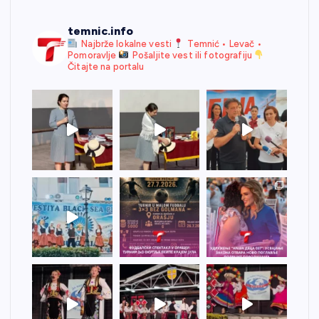
temnic.info
Najbrže lokalne vesti
Temnić • Levač •
Pomoravlje
Pošaljite vest ili fotografiju
Čitajte na portalu