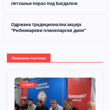
летошњи пораз под Багдалом
е
т
Одржана традиционална акција
“Рибникареви планинарски дани”
а
њ
е
Повезани постови
ч
л
СПОРТ
а
н