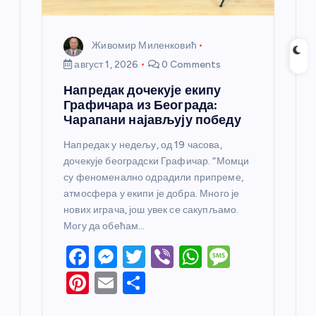
Живомир Миленковић
август 1, 2026
0 Comments
Напредак дочекује екипу
Графичара из Београда:
Чарапани најављују победу
Напредак у недељу, од 19 часова,
дочекује београдски Графичар. “Момци
су феноменално одрадили припреме,
атмосфера у екипи је добра. Много је
нових играча, још увек се сакупљамо.
Могу да обећам…
F
M
T
Vi
W
M
a
e
w
b
h
e
Pi
E
S
c
ss
itt
er
at
ss
nt
m
h