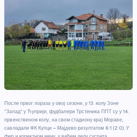
После првог пораза у овој сезони, у 13. колу Зоне
“Запад” у Ћуприји, фудбалери Трстеника ППТ су у 14.
првенственом колу, на свом стадиону крај Мораве,
савладали ФК Купци – Мајдево резултатом 6:1 (2:0). У
фер и коректном мечу, у већем делу сусрета,