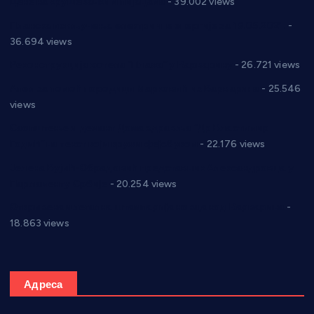
Цене на крушевачким пијацама
- 39.002 views
Планска искључења електричне енергије за 19.05.2021.
-
36.694 views
Реконструкција хотела “Плажа” у Варварину
- 26.721 views
Апел за помоћ породици Марковић из Варварина
- 25.546
views
Саопштење и демант Дома здравља “Др Властимир
Годић” на текст који кружи фејсбуком
- 22.176 views
Јелена Вујић-Обрадовић представник Александровца у
Парламенту Србије
- 20.254 views
Откривена илегална штампарија новца код Варварина
-
18.863 views
Адреса