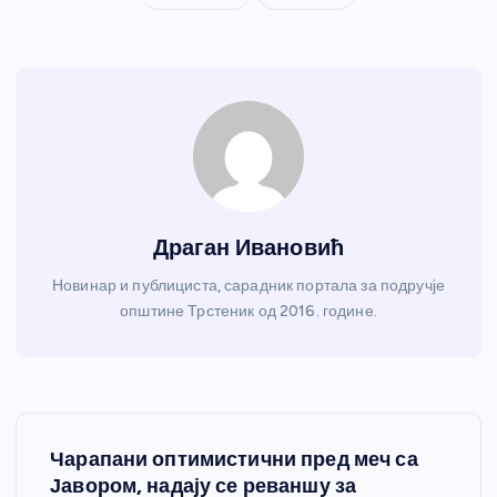
Драган Ивановић
Новинар и публициста, сарадник портала за подручје
општине Трстеник од 2016. године.
К
Чарапани оптимистични пред меч са
р
Јавором, надају се реваншу за