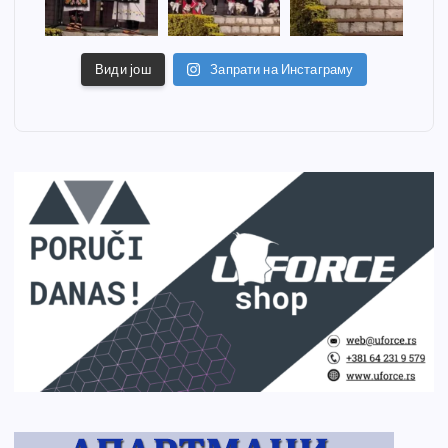
Види још
Запрати на Инстаграму