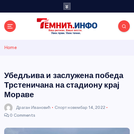
S
k
i
p
t
o
Темнићки
c
Home
o
n
информативн
t
e
Убедљива и заслужена победа
и портал
n
Трстеничана на стадиону крај
t
Мораве
Драган Ивановић
Спорт
новембар 14, 2022
0 Comments