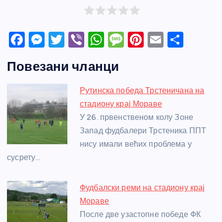
F
M
T
Vi
W
M
Pi
E
S
a
e
w
b
h
e
nt
m
h
Повезани чланци
c
ss
itt
er
at
ss
er
ail
ar
e
e
er
s
a
e
e
Рутинска победа Трстеничана на
b
n
A
g
st
стадиону крај Мораве
o
g
p
e
У 26. првенственом колу Зоне
o
er
p
Запад фудбалери Трстеника ППТ
нису имали већих проблема у
k
сусрету…
Фудбалски реми на стадиону крај
Мораве
После две узастопне победе ФК