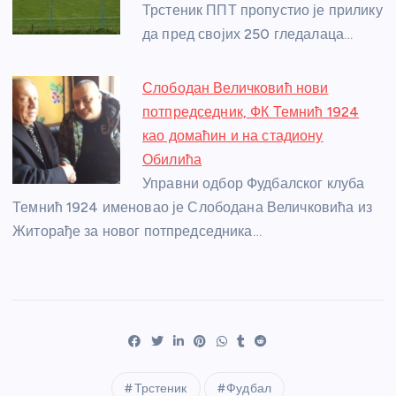
Трстеник ППТ пропустио је прилику
да пред својих 250 гледалаца…
Слободан Величковић нови
потпредседник, ФК Темнић 1924
као домаћин и на стадиону
Обилића
Управни одбор Фудбалског клуба
Темнић 1924 именовао је Слободана Величковића из
Житорађе за новог потпредседника…
Трстеник
Фудбал