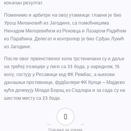
коначан резултат.
Поменимо и арбитре на овој утакмици: главни је био
Урош Милановић из Јагодине, са помоћницима
Ненадом Милојевићем из Рековца и Лазаром Радићем
из Параћина. Делегат и контролор је био Срђан Лукић
из Јагодине.
После овог првенственог кола трстеничани су и даље
на трећој позицији у лиги са 33 бода, у наредном, 15.
колу, гостују у Ресавици код ФК Рембас, а њихови
данашњи противници, фудбалери ФК Купци – Мајдево
кући дочекују Млади Борац из Седлара и за сада су на
шестом месту са 23 бода.
0
Гласање за чланке