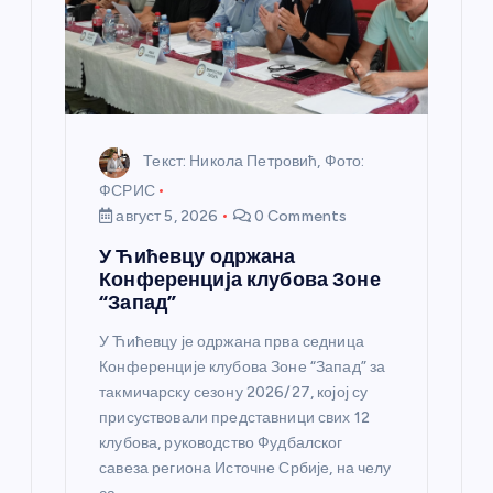
к
а
Текст: Никола Петровић, Фото:
ФСРИС
август 5, 2026
0 Comments
У Ћићевцу одржана
Конференција клубова Зоне
“Запад”
У Ћићевцу је одржана прва седница
Конференције клубова Зоне “Запад” за
такмичарску сезону 2026/27, којој су
присуствовали представници свих 12
клубова, руководство Фудбалског
савеза региона Источне Србије, на челу