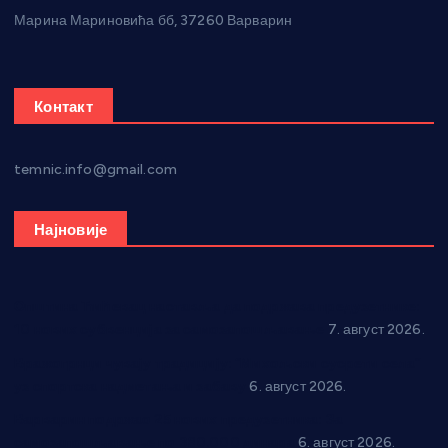
Марина Мариновића бб, 37260 Варварин
Контакт
temnic.info@gmail.com
Најновије
Општина Ћићевац наставља да подржава предузетнике:
10 нових субвенција за самозапошљавање
7. август 2026.
Вражогрнци чувају традицију: “Михољски сусрети села”
уз спортска надметања и забаву
6. август 2026.
Варварин подржао 25 нових предузетника: За
самозапошљавање по 380.000 динара
6. август 2026.