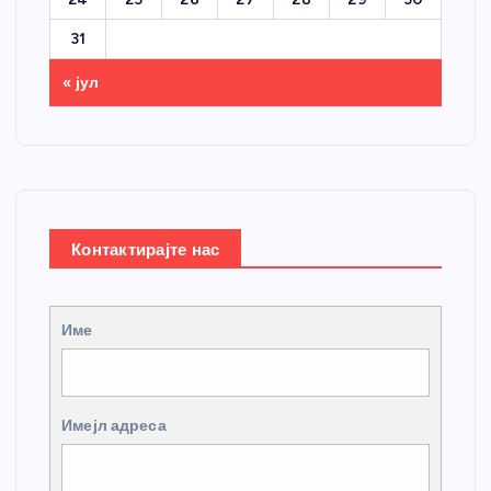
31
« јул
Контактирајте нас
Име
Имејл адреса