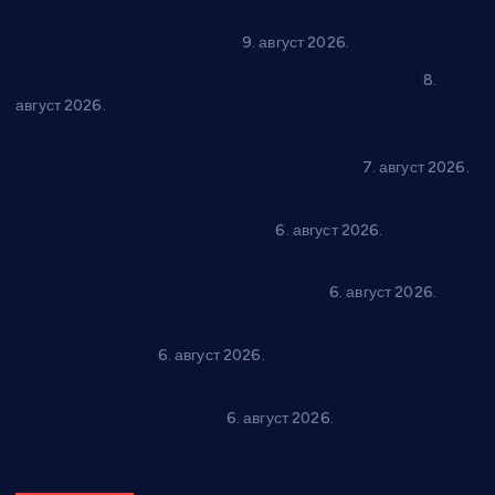
Вече за памћење у Брусу: “Trio Maracto” одушевио
публику на Градском базену
9. август 2026.
“Долина Бачине” кренула у уређење кутка за младе
8.
август 2026.
Општина Ћићевац наставља да подржава предузетнике:
10 нових субвенција за самозапошљавање
7. август 2026.
Вражогрнци чувају традицију: “Михољски сусрети села”
уз спортска надметања и забаву
6. август 2026.
Варварин подржао 25 нових предузетника: За
самозапошљавање по 380.000 динара
6. август 2026.
“Трстеник на Морави” од 10. до 16. августа: Богат програм
за све генерације
6. август 2026.
“Да се ради и гради по твом”: Трстеник улаже 4 милиона
динара у пројекте грађана
6. август 2026.