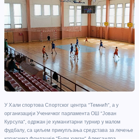
У Хали спортова Спортског центра “Темнић”, а у
организацији Ученичког парламента ОШ “Јован
Курсула”, одржан је хуманитарни турнир у малом
фудбалу, са циљем прикупљања средстава за лечење
корисника Фондације “Буди хуман” Александра