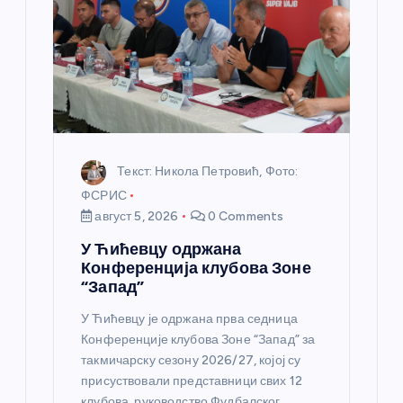
а
н
к
а
Текст: Никола Петровић, Фото:
ФСРИС
август 5, 2026
0 Comments
У Ћићевцу одржана
Конференција клубова Зоне
“Запад”
У Ћићевцу је одржана прва седница
Конференције клубова Зоне “Запад” за
такмичарску сезону 2026/27, којој су
присуствовали представници свих 12
клубова, руководство Фудбалског