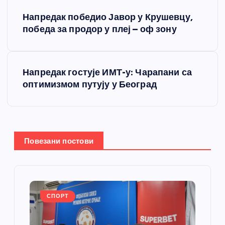
К
Напредак победио Јавор у Крушевцу,
р
победа за продор у плеј – оф зону
е
Напредак гостује ИМТ-у: Чарапани са
т
оптимизмом путују у Београд
а
њ
Повезани постови
е
ч
л
СПОРТ