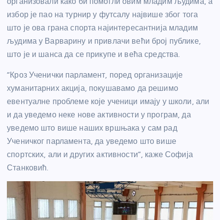
организовали како би помогли овим младим људима, а
избор је пао на турнир у футсалу највише због тога
што је ова грана спорта најинтересантнија младим
људима у Варварину и привлачи већи број публике,
што је и шанса да се прикупе и већа средства.
“Кроз Ученички парламент, поред организације
хуманитарних акција, покушавамо да решимо
евентуалне проблеме које ученици имају у школи, али
и да уведемо неке нове активности у програм, да
уведемо што више наших вршњака у сам рад
Ученичког парламента, да уведемо што више
спортских, али и других активности”, каже Софија
Станковић.