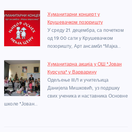
k
Хуманитарни концерт у
Крушевачком позоришту
У среду 21. децембра, са почетком
од 19:00 сати у Крушевачком
позоришту, Арт ансамбл "Мајка…
Хуманитарна акција у ОШ "Јован
Курсула" у Варварину
Одељење III/1 и учитељица
Данијела Мишковић, уз подршку
свих ученика и наставника Основне
школе "Јован…