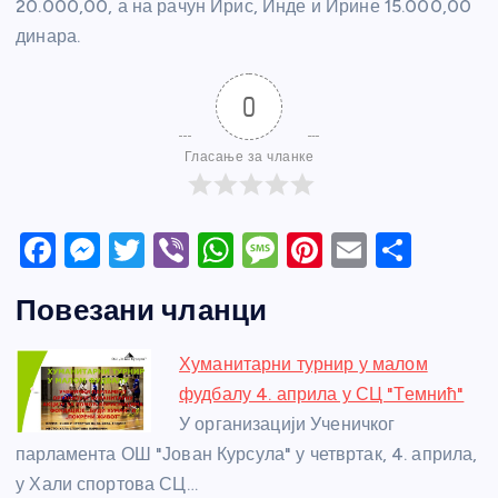
20.000,00, а на рачун Ирис, Инде и Ирине 15.000,00
динара.
0
Гласање за чланке
F
M
T
Vi
W
M
Pi
E
S
a
e
w
b
h
e
nt
m
h
Повезани чланци
c
ss
itt
er
at
ss
er
ail
ar
e
e
er
s
a
e
e
Хуманитарни турнир у малом
b
n
A
g
st
фудбалу 4. априла у СЦ "Темнић"
o
g
p
e
У организацији Ученичког
o
er
p
парламента ОШ "Јован Курсула" у четвртак, 4. априла,
у Хали спортова СЦ…