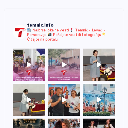
temnic.info
Najbrže lokalne vesti
Temnić • Levač •
Pomoravlje
Pošaljite vest ili fotografiju
Čitajte na portalu