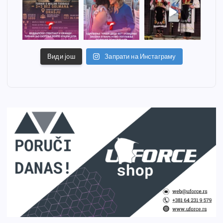
Види још
Запрати на Инстаграму