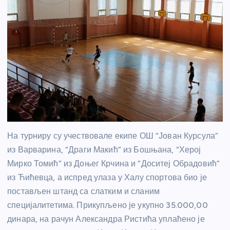
На турниру су учествовале екипе ОШ “Јован Курсула”
из Варварина, “Драги Макић” из Бошњана, “Херој
Мирко Томић” из Доњег Крчина и “Доситеј Обрадовић”
из Ћићевца, а испред улаза у Халу спортова био је
постављен штанд са слатким и сланим
специјалитетима. Прикупљено је укупно 35.000,00
динара, на рачун Александра Ристића уплаћено је