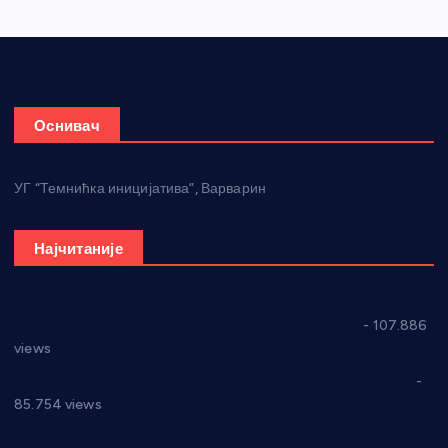
Оснивач
УГ “Темнићка иницијатива”, Варварин
Најчитаније
СНС: Осуда говора мржње и насиља над женама
- 107.886
views
Планска искључења електричне енергије за 27.07.2022.
-
85.754 views
Горан Макрагић директор, Ђорђе Бајић спортски