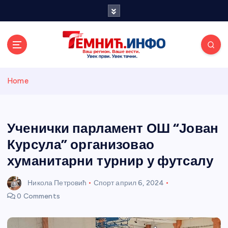
S
k
i
p
t
o
Темнићки
c
Home
o
n
информативн
t
e
Ученички парламент ОШ “Јован
и портал
n
Курсула” организовао
t
хуманитарни турнир у футсалу
Никола Петровић
Спорт
април 6, 2024
0 Comments