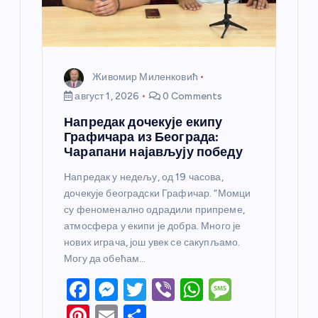
Живомир Миленковић
август 1, 2026
0 Comments
Напредак дочекује екипу
Графичара из Београда:
Чарапани најављују победу
Напредак у недељу, од 19 часова,
дочекује београдски Графичар. “Момци
су феноменално одрадили припреме,
атмосфера у екипи је добра. Много је
нових играча, још увек се сакупљамо.
Могу да обећам…
F
M
T
Vi
W
M
a
e
w
b
h
e
Pi
E
S