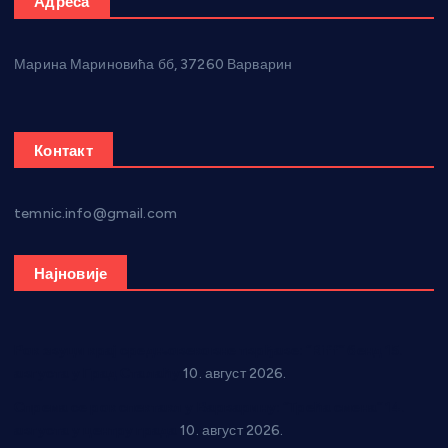
Адреса
Марина Мариновића бб, 37260 Варварин
Контакт
temnic.info@gmail.com
Најновије
Рок звуци крај средњовековне тврђаве: “Riff” бенд 15.
августа у Град Сталаћу
10. август 2026.
Спрема се рок спектакл у Варварину: “Трећа смена” 14.
августа у центру града
10. август 2026.