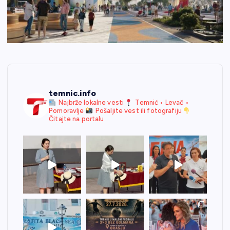
temnic.info
Najbrže lokalne vesti
Temnić • Levač •
Pomoravlje
Pošaljite vest ili fotografiju
Čitajte na portalu