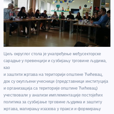
Циљ округлог стола је унапређење међусекторске
сарадње у превенцији и сузбијању трговине људима,
као
и заштити жртава на територији општине Ћићевац,
док су окупљени учесници (представници институција
и организација са територије општине Ћићевац)
учествовали у анализи имплементације постојећих
политика за сузбијање трговине људима и заштиту
жртава, мапирању изазова у пракси и формирању