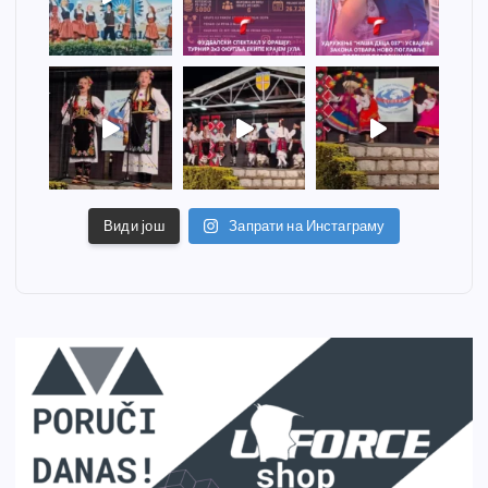
Види још
Запрати на Инстаграму