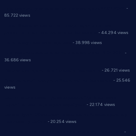
Планска искључења електричне енергије за 27.07.2022.
-
85.722 views
Горан Макрагић директор, Ђорђе Бајић спортски
директор новог прволигаша из Варварина
- 44.294 views
Цене на крушевачким пијацама
- 38.998 views
Планска искључења електричне енергије за 19.05.2021.
-
36.686 views
Реконструкција хотела “Плажа” у Варварину
- 26.721 views
Апел за помоћ породици Марковић из Варварина
- 25.546
views
Саопштење и демант Дома здравља “Др Властимир
Годић” на текст који кружи фејсбуком
- 22.174 views
Јелена Вујић-Обрадовић представник Александровца у
Парламенту Србије
- 20.254 views
Откривена илегална штампарија новца код Варварина
-