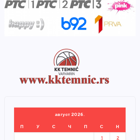
август 2026.
П
У
С
Ч
П
С
Н
1
2