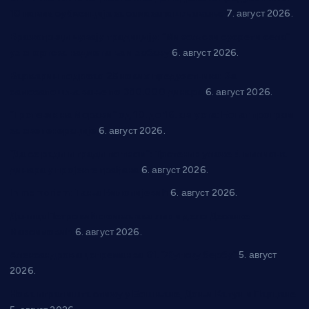
10 нових субвенција за самозапошљавање
7. август 2026.
Вражогрнци чувају традицију: “Михољски сусрети села”
уз спортска надметања и забаву
6. август 2026.
Варварин подржао 25 нових предузетника: За
самозапошљавање по 380.000 динара
6. август 2026.
“Трстеник на Морави” од 10. до 16. августа: Богат програм
за све генерације
6. август 2026.
“Да се ради и гради по твом”: Трстеник улаже 4 милиона
динара у пројекте грађана
6. август 2026.
In memoriam: Тања Вилотијевић
6. август 2026.
Даница Петровић оживљава лик и дело Десанке
Максимовић
6. август 2026.
Александровац спреман за 61. “Жупску бербу”
5. август
2026.
Нова игралишта стижу у Бошњане, Доњи Катун и Парцане