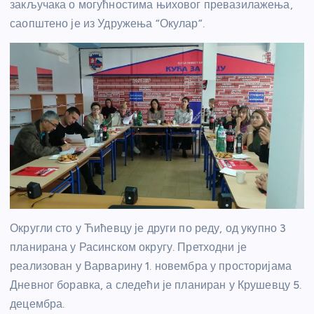
закључака о могућностима њиховог превазилажења,
саопштено је из Удружења “Окулар”.
Округли сто у Ћићевцу је други по реду, од укупно 3
планирана у Расинском округу. Претходни је
реализован у Варварину 1. новембра у просторијама
Дневног боравка, а следећи је планиран у Крушевцу 5.
децембра.