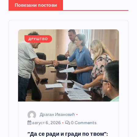
е
Повезани постови
ч
л
ДРУШТВО
а
н
к
а
Драган Ивановић
август 6, 2026
0 Comments
“Да се ради и гради по твом”: