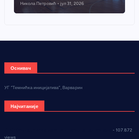
Никола Петровић
јул 31, 2026
Оснивач
УГ “Темнићка иницијатива”, Варварин
Најчитаније
СНС: Осуда говора мржње и насиља над женама
- 107.872
views