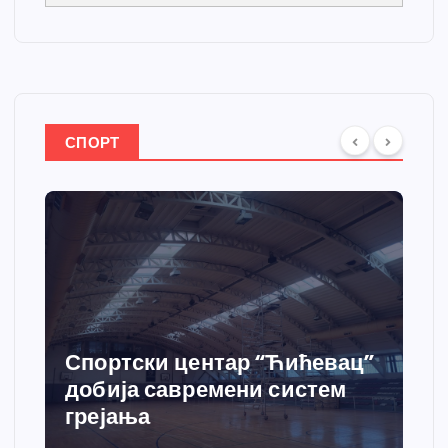
СПОРТ
Спортски центар “Ћићевац”
добија савремени систем
грејања