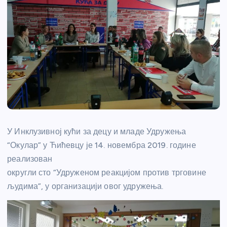
У Инклузивној кући за децу и младе Удружења
“Окулар” у Ћићевцу је 14. новембра 2019. године
реализован
округли сто “Удруженом реакцијом против трговине
људима”, у организацији овог удружења.