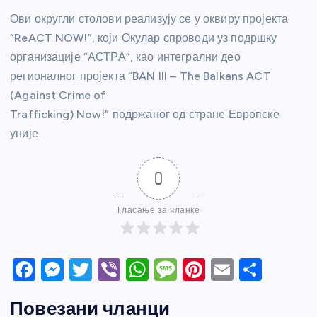
Ови округли столови реализују се у оквиру пројекта
“ReACT NOW!”, који Окулар спроводи уз подршку
организације “АСТРА”, као интегрални део
регионалног пројекта “BAN III – The Balkans ACT
(Against Crime of
Trafficking) Now!” подржаног од стране Европске
уније.
0
Гласање за чланке
F
M
T
Vi
W
M
Pi
E
S
a
e
w
b
h
e
nt
m
h
Повезани чланци
c
ss
itt
er
at
ss
er
ail
ar