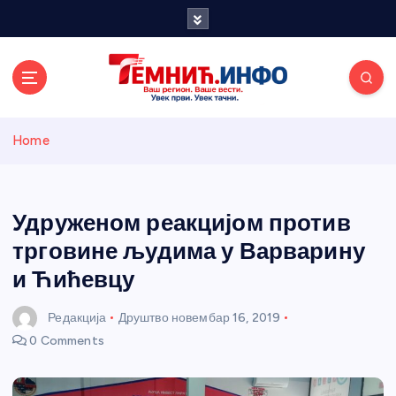
S
k
i
p
t
o
Темнићки
c
Home
o
n
информативн
t
e
Удруженом реакцијом против
и портал
n
трговине људима у Варварину
t
и Ћићевцу
Редакција
Друштво
новембар 16, 2019
0 Comments