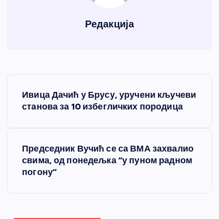
Редакција
К
Ивица Дачић у Брусу, уручени кључеви
р
станова за 10 избегличких породица
е
Председник Вучић се са ВМА захвалио
т
свима, од понедељка “у пуном радном
погону”
а
њ