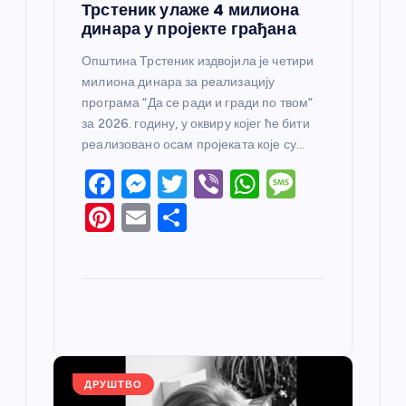
Трстеник улаже 4 милиона
динара у пројекте грађана
Општина Трстеник издвојила је четири
милиона динара за реализацију
програма “Да се ради и гради по твом”
за 2026. годину, у оквиру којег ће бити
реализовано осам пројеката које су…
F
M
T
Vi
W
M
a
e
w
b
h
e
Pi
E
S
c
ss
itt
er
at
ss
nt
m
h
e
e
er
s
a
er
ail
ar
b
n
A
g
e
e
o
g
p
e
st
o
er
p
k
ДРУШТВО