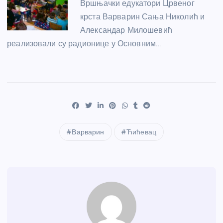
Вршњачки едукатори Црвеног
крста Варварин Сања Николић и
Александар Милошевић
реализовали су радионице у Основним…
Варварин
Ћићевац