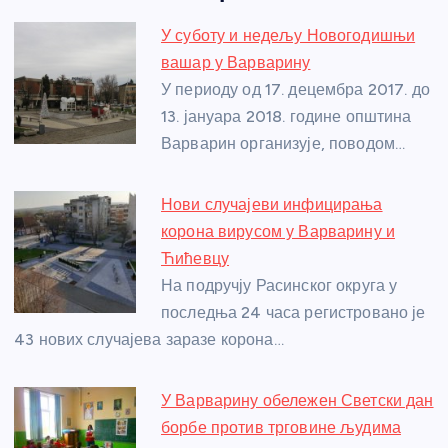
e
e
er
s
a
e
e
У суботу и недељу Новогодишњи
b
n
A
g
st
вашар у Варварину
o
g
p
e
У периоду од 17. децембра 2017. до
o
er
p
13. јануара 2018. године општина
Варварин организује, поводом…
k
Нови случајеви инфицирања
корона вирусом у Варварину и
Ћићевцу
На подручју Расинског округа у
последња 24 часа регистровано је
43 нових случајева заразе корона…
У Варварину обележен Светски дан
борбе против трговине људима