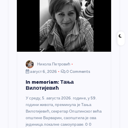
Никола Петровић
август 6, 2026
0 Comments
In memoriam: Тања
Вилотијевић
У среду, 5. августа 2026. године, у 59.
години живота, преминула је Тања
Вилотијевић, секретар Општинског већа
општине Варварин, саопштила је ова
јединица локалне самоуправе. 0 0