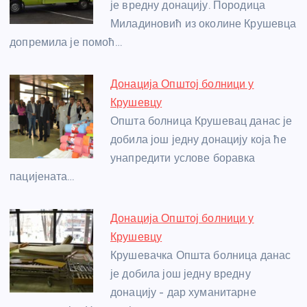
o
er
p
је вредну донацију. Породица
Миладиновић из околине Крушевца
k
допремила је помоћ…
Донација Општој болници у
Крушевцу
Општа болница Крушевац данас је
добила још једну донацију која ће
унапредити услове боравка
пацијената…
Донација Општој болници у
Крушевцу
Крушевачка Општа болница данас
је добила још једну вредну
донацију - дар хуманитарне