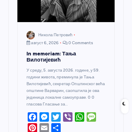
Никола Петровић
август 6, 2026
0 Comments
In memoriam: Тања
Вилотијевић
У среду, 5. августа 2026. године, у 59.
години живота, преминула је Тања
Вилотијевић, секретар Општинског већа
општине Варварин, саопштила је ова
јединица локалне самоуправе. 0 0
гласова Гласање за…
F
M
T
Vi
W
M
a
e
w
b
h
e
Pi
E
S