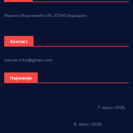
Марина Мариновића бб, 37260 Варварин
Контакт
temnic.info@gmail.com
Најновије
Општина Ћићевац наставља да подржава предузетнике:
10 нових субвенција за самозапошљавање
7. август 2026.
Вражогрнци чувају традицију: “Михољски сусрети села”
уз спортска надметања и забаву
6. август 2026.