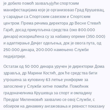
је добило помоћ захваљујући спортским
манифестацијама које је организовао Град Крушевац,
у сарадњи са Спортским савезом и Спортским
центром. Према речима директора др Весне Стевић
Гајић, досад прикупљена средства (око 800.000
динара) искоришћена су за набавку опреме (350.000)
и адаптирање Дечјег одељења, док је овога пута, од
250.000 динара, 200.000 намењено Служби
педијатрије.
Остатак од 50 000 динара уручен је директорки Дома
здравља, др Марини Костић, док ће средства бити
утрошена за куповину 63 летње униформе за
запослене у Служби хитне помоћи. Помоћник
градоначелника Крушевца за спорт и омладину
Предраг Миленковић захвалио се овој Служби, с
обзиром на динамику ангажовања и ревност показану