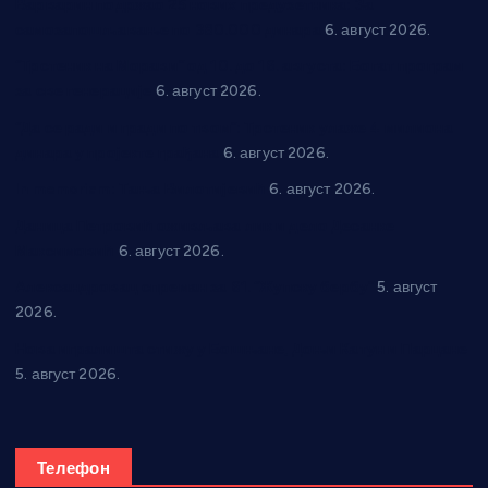
Варварин подржао 25 нових предузетника: За
самозапошљавање по 380.000 динара
6. август 2026.
“Трстеник на Морави” од 10. до 16. августа: Богат програм
за све генерације
6. август 2026.
“Да се ради и гради по твом”: Трстеник улаже 4 милиона
динара у пројекте грађана
6. август 2026.
In memoriam: Тања Вилотијевић
6. август 2026.
Даница Петровић оживљава лик и дело Десанке
Максимовић
6. август 2026.
Александровац спреман за 61. “Жупску бербу”
5. август
2026.
Нова игралишта стижу у Бошњане, Доњи Катун и Парцане
5. август 2026.
Телефон