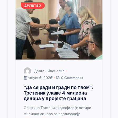
л
ДРУШТВО
а
н
к
а
Драган Ивановић
август 6, 2026
0 Comments
“Да се ради и гради по твом”:
Трстеник улаже 4 милиона
динара у пројекте грађана
Општина Трстеник издвојила је четири
милиона динара за реализацију