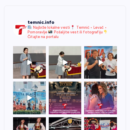
temnic.info
Najbrže lokalne vesti
Temnić • Levač •
Pomoravlje
Pošaljite vest ili fotografiju
Čitajte na portalu