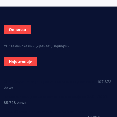
Оснивач
УГ “Темнићка иницијатива”, Варварин
Најчитаније
СНС: Осуда говора мржње и насиља над женама
- 107.872
views
Планска искључења електричне енергије за 27.07.2022.
-
85.728 views
Горан Макрагић директор, Ђорђе Бајић спортски