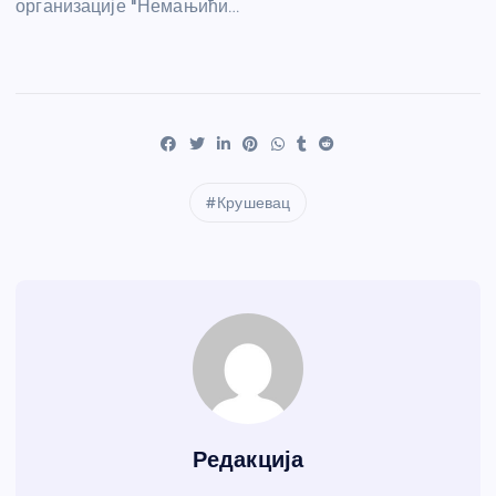
организације "Немањићи…
Крушевац
Редакција