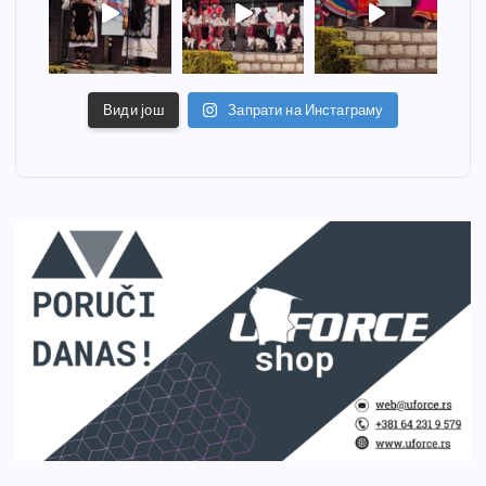
Види још
Запрати на Инстаграму