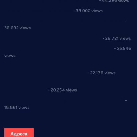
директор новог прволигаша из Варварина
- 44.296 views
Цене на крушевачким пијацама
- 39.000 views
Планска искључења електричне енергије за 19.05.2021.
-
36.692 views
Реконструкција хотела “Плажа” у Варварину
- 26.721 views
Апел за помоћ породици Марковић из Варварина
- 25.546
views
Саопштење и демант Дома здравља “Др Властимир
Годић” на текст који кружи фејсбуком
- 22.176 views
Јелена Вујић-Обрадовић представник Александровца у
Парламенту Србије
- 20.254 views
Откривена илегална штампарија новца код Варварина
-
18.861 views
Адреса