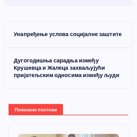
К
Унапређење услова социјалне заштите
р
е
Дугогодишња сарадња између
Крушевца и Жалеца захваљујући
т
пријатељским односима између људи
а
њ
Повезани постови
е
ч