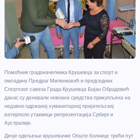
Помоћник градоначелника Крушевца за спорт и
омладину Предраг Миленковић и председник
Спортског савеза Града Крушевца Бојан Обрадовић
данас су донирали новчана средства прикупљена на
недавно одржаној хуманитарној пријатељској
ватерполо утакмици репрезентација Србије и
Аустралије.
Дечје одељење крушевачке Опште болнице трећи пут