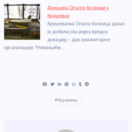
Донација Општој болници у
Крушевцу
Крушевачка Општа болница данас
је добила још једну вредну
донацију - дар хуманитарне
организације "Немањићи…
Крушевац