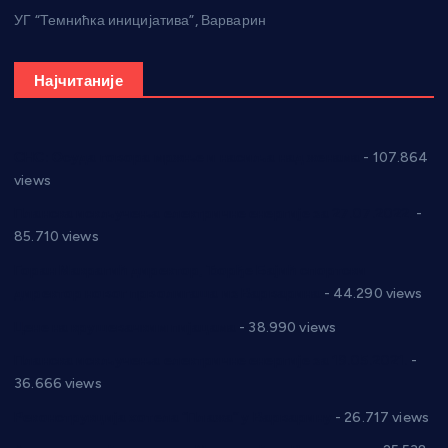
УГ “Темнићка иницијатива”, Варварин
Најчитаније
СНС: Осуда говора мржње и насиља над женама
- 107.864
views
Планска искључења електричне енергије за 27.07.2022.
-
85.710 views
Горан Макрагић директор, Ђорђе Бајић спортски
директор новог прволигаша из Варварина
- 44.290 views
Цене на крушевачким пијацама
- 38.990 views
Планска искључења електричне енергије за 19.05.2021.
-
36.666 views
Реконструкција хотела “Плажа” у Варварину
- 26.717 views