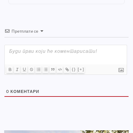
k
Претплати се
{}
[+]
0
КОМЕНТАРИ