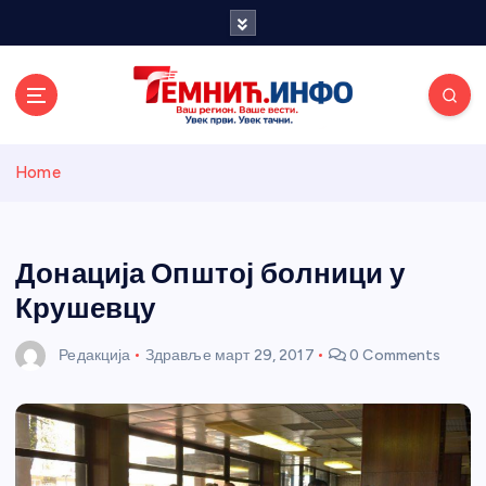
S
k
i
p
t
o
Темнићки
c
Home
o
n
информативн
t
e
Донација Општој болници у
и портал
n
Крушевцу
t
Редакција
Здравље
март 29, 2017
0 Comments