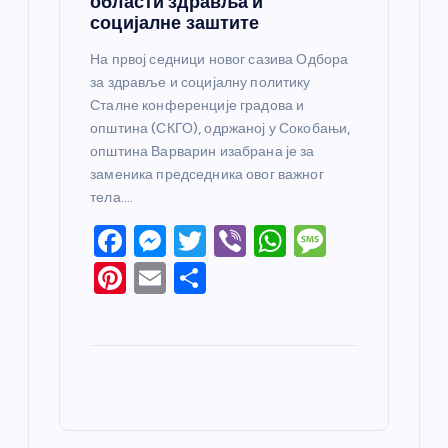
области здравља и
социјалне заштите
На првој седници новог сазива Одбора
за здравље и социјалну политику
Сталне конференције градова и
општина (СКГО), одржаној у Сокобањи,
општина Варварин изабрана је за
заменика председника овог важног
тела.…
F
M
T
Vi
W
M
a
e
w
b
h
e
Pi
E
S
c
ss
itt
er
at
ss
nt
m
h
e
e
er
s
a
er
ail
ar
b
n
A
g
e
e
o
g
p
e
st
o
er
p