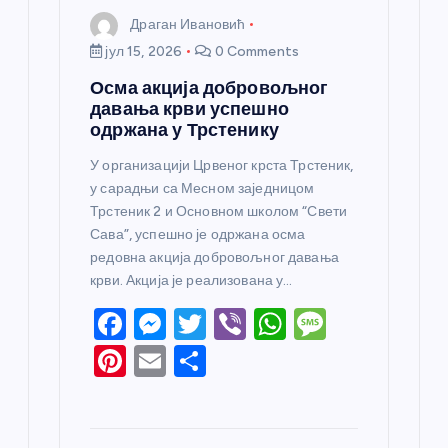
Драган Ивановић
јул 15, 2026
0 Comments
Осма акција добровољног
давања крви успешно
одржана у Трстенику
У организацији Црвеног крста Трстеник,
у сарадњи са Месном заједницом
Трстеник 2 и Основном школом “Свети
Сава”, успешно је одржана осма
редовна акција добровољног давања
крви. Акција је реализована у…
F
M
T
Vi
W
M
a
e
w
b
h
e
Pi
E
S
c
ss
itt
er
at
ss
nt
m
h
e
e
er
s
a
er
ail
ar