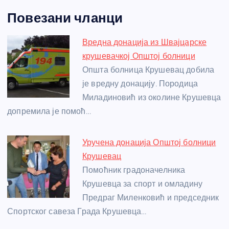
a
e
w
b
h
e
nt
m
h
Повезани чланци
c
ss
itt
er
at
ss
er
ail
ar
e
e
er
s
a
e
e
Вредна донација из Швајцарске
b
n
A
g
st
крушевачкој Општој болници
o
g
p
e
Општа болница Крушевац добила
o
er
p
је вредну донацију. Породица
Миладиновић из околине Крушевца
k
допремила је помоћ…
Уручена донација Општој болници
Крушевац
Помоћник градоначелника
Крушевца за спорт и омладину
Предраг Миленковић и председник
Спортског савеза Града Крушевца…