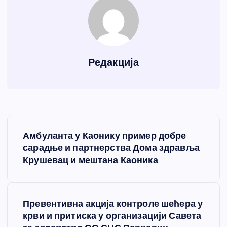
Редакција
К
Амбуланта у Каонику пример добре
р
сарадње и партнерства Дома здравља
Крушевац и мештана Каоника
е
т
Превентивна акција контроле шећера у
крви и притиска у организацији Савета
а