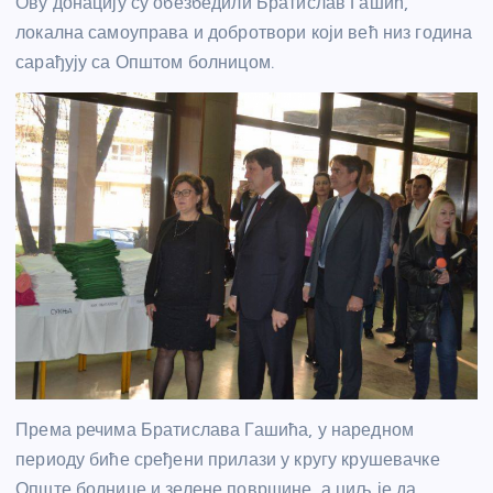
Ову донацију су обезбедили Братислав Гашић,
локална самоуправа и добротвори који већ низ година
сарађују са Општом болницом.
Према речима Братислава Гашића, у наредном
периоду биће сређени прилази у кругу крушевачке
Опште болнице и зелене површине, а циљ је да