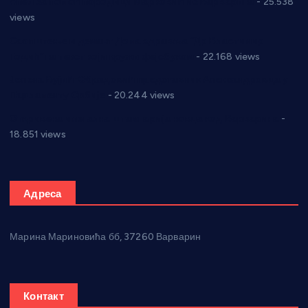
Апел за помоћ породици Марковић из Варварина
- 25.538
views
Саопштење и демант Дома здравља “Др Властимир
Годић” на текст који кружи фејсбуком
- 22.168 views
Јелена Вујић-Обрадовић представник Александровца у
Парламенту Србије
- 20.244 views
Откривена илегална штампарија новца код Варварина
-
18.851 views
Адреса
Марина Мариновића бб, 37260 Варварин
Контакт