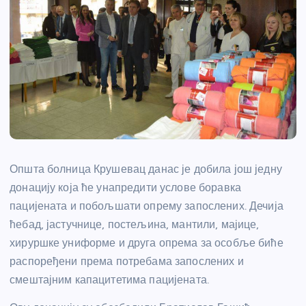
Општа болница Крушевац данас је добила још једну
донацију која ће унапредити услове боравка
пацијената и побољшати опрему запослених. Дечија
ћебад, јастучнице, постељина, мантили, мајице,
хируршке униформе и друга опрема за особље биће
распоређени према потребама запослених и
смештајним капацитетима пацијената.