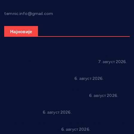
temnic.info@gmail.com
Најновије
Општина Ћићевац наставља да подржава предузетнике:
10 нових субвенција за самозапошљавање
7. август 2026.
Вражогрнци чувају традицију: “Михољски сусрети села”
уз спортска надметања и забаву
6. август 2026.
Варварин подржао 25 нових предузетника: За
самозапошљавање по 380.000 динара
6. август 2026.
“Трстеник на Морави” од 10. до 16. августа: Богат програм
за све генерације
6. август 2026.
“Да се ради и гради по твом”: Трстеник улаже 4 милиона
динара у пројекте грађана
6. август 2026.