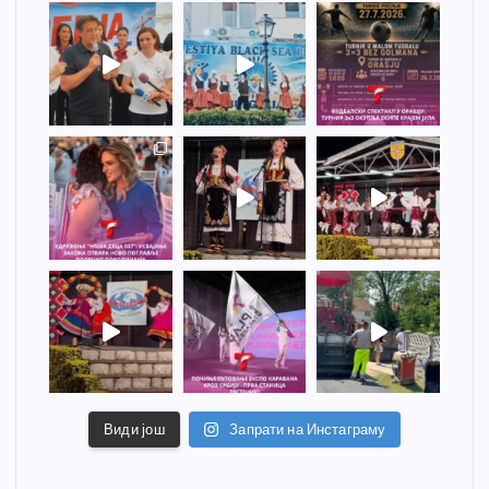
Види још
Запрати на Инстаграму