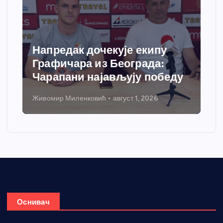
Напредак дочекује екипу
Графичара из Београда:
Чарапани најављују победу
Живомир Миленковић
август 1, 2026
Н
Оснивач