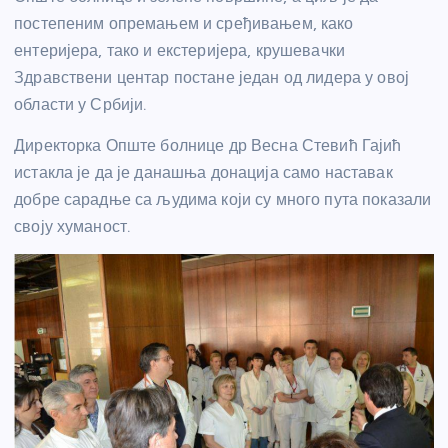
постепеним опремањем и сређивањем, како
ентеријера, тако и екстеријера, крушевачки
Здравствени центар постане један од лидера у овој
области у Србији.
Директорка Опште болнице др Весна Стевић Гајић
истакла је да је данашња донација само наставак
добре сарадње са људима који су много пута показали
своју хуманост.