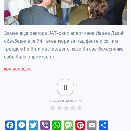
Заменик директора ЈАТ-ових апартмана Ивана Лазић
обезбедила је 74 телевизора за пацијенте и са тим
трендом ће бити настављено, како би све болесничке
собе биле опремљене.
крушевац.рс
0
Гласање за чланке
F
M
T
Vi
W
M
Pi
E
S