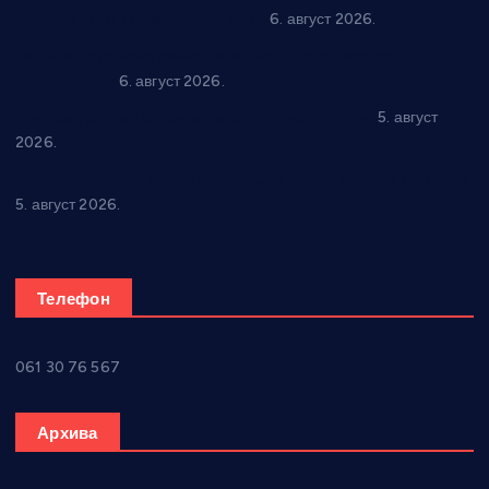
In memoriam: Тања Вилотијевић
6. август 2026.
Даница Петровић оживљава лик и дело Десанке
Максимовић
6. август 2026.
Александровац спреман за 61. “Жупску бербу”
5. август
2026.
Нова игралишта стижу у Бошњане, Доњи Катун и Парцане
5. август 2026.
Телефон
061 30 76 567
Архива