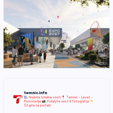
temnic.info
Najbrže lokalne vesti
Temnić • Levač •
Pomoravlje
Pošaljite vest ili fotografiju
Čitajte na portalu