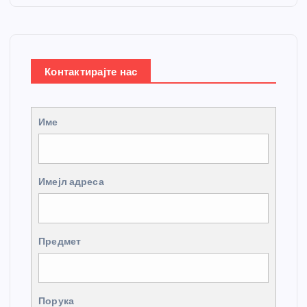
Контактирајте нас
Име
Имејл адреса
Предмет
Порука