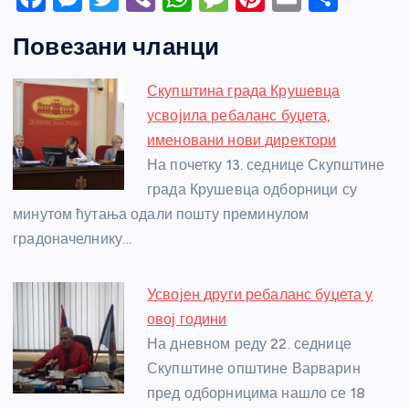
a
e
w
b
h
e
nt
m
h
Повезани чланци
c
ss
itt
er
at
ss
er
ail
ar
e
e
er
s
a
e
e
Скупштина града Крушевца
b
n
A
g
st
усвојила ребаланс буџета,
o
g
p
e
именовани нови директори
o
er
p
На почетку 13. седнице Скупштине
града Крушевца одборници су
k
минутом ћутања одали пошту преминулом
градоначелнику…
Усвојен други ребаланс буџета у
овој години
На дневном реду 22. седнице
Скупштине општине Варварин
пред одборницима нашло се 18