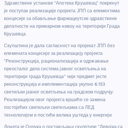
Здравствене установе “Апотека Крушевац” покренут
је поступак реализације пројекта ЈПП са елементима
концесије за обављање фармацеутске здравствене
делатности на примарном нивоу на територији Града
Крушевца.
Скупштина је дала сагласност на пројекат ЈПП без
елемената концесије за реализацију пројекта
“Реконструкција, рационализација и одржавање
преосталог дела система јавног осветљења на
територији града Крушевца” чији предмет јесте
реконструкција и имплементација укупно 6.153
светиљки јавног осветљења на градском подручју.
Реализацијом овог пројекта вршиће се замена
постојећих светиљки светиљкама са ЛЕД
технологијом и постићи велика уштеда у енергији.
Донета је Одлука о постављању скулптуре “Девојка са