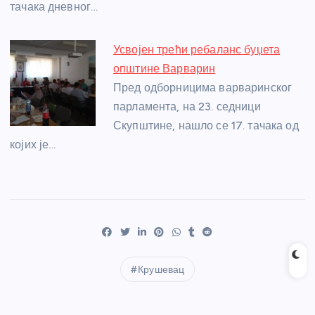
тачака дневног…
Усвојен трећи ребаланс буџета
општине Варварин
Пред одборницима варваринског
парламента, на 23. седници
Скупштине, нашло се 17. тачака од
којих је…
Крушевац