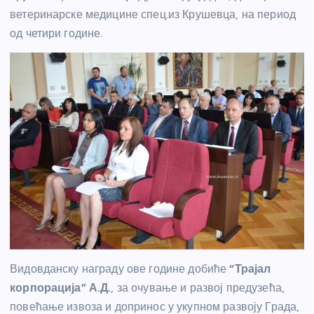
ветеринарске медицине спец.из Крушевца, на период
од четири године.
Видовданску награду ове године добиће
“Трајал
корпорација” А.Д.
, за очување и развој предузећа,
повећање извоза и допринос у укупном развоју Града,