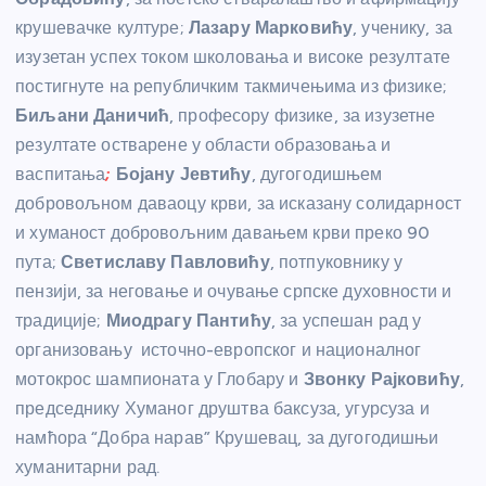
крушевачке културе;
Лазару Марковићу
, ученику, за
изузетан успех током школовања и високе резултате
постигнуте на републичким такмичењима из физике;
Биљани Даничић
, професору физике, за изузетне
резултате остварене у области образовања и
васпитања
;
Бојану Јевтићу
, дугогодишњем
добровољном даваоцу крви, за исказану солидарност
и хуманост добровољним давањем крви преко 90
пута;
Светиславу Павловићу
, потпуковнику у
пензији, за неговање и очување српске духовности и
традиције;
Миодрагу Пантићу
, за успешан рад у
организовању источно-европског и националног
мотокрос шампионата у Глобару и
Звонку Рајковићу
,
председнику Хуманог друштва баксуза, угурсуза и
намћора “Добра нарав” Крушевац, за дугогодишњи
хуманитарни рад.