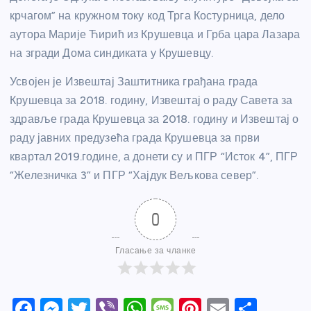
крчагом” на кружном току код Трга Костурница, дело
аутора Марије Ћирић из Крушевца и Грба цара Лазара
на згради Дома синдиката у Крушевцу.
Усвојен је Извештај Заштитника грађана града
Крушевца за 2018. годину, Извештај о раду Савета за
здравље града Крушевца за 2018. годину и Извештај о
раду јавних предузећа града Крушевца за први
квартал 2019.године, а донети су и ПГР “Исток 4”, ПГР
“Железничка 3” и ПГР “Хајдук Вељкова север”.
0
Гласање за чланке
F
M
T
Vi
W
M
Pi
E
S