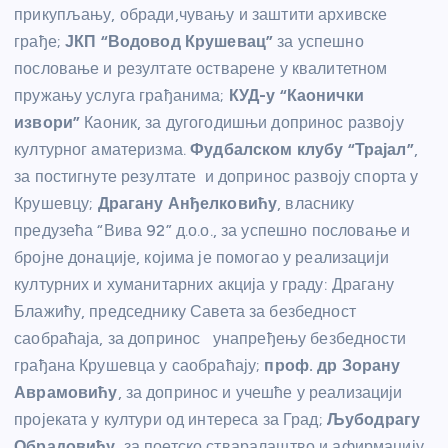
прикупљању, обради,чувању и заштити архивске
грађе;
ЈКП “Водовод Крушевац”
за успешно
пословање и резултате остварене у квалитетном
пружању услуга грађанима;
КУД-у “Каонички
извори”
Каоник, за дугогодишњи допринос развоју
културног аматеризма.
Фудбалском клубу “Трајал”
,
за постигнуте резултате и допринос развоју спорта у
Крушевцу;
Драгану Анђелковићу
, власнику
предузећа “Вива 92” д.о.о., за успешно пословање и
бројне донације, којима је помогао у реализацији
културних и хуманитарних акција у граду: Драгану
Блажићу, председнику Савета за безбедност
саобраћаја, за допринос унапређењу безбедности
грађана Крушевца у саобраћају;
проф. др Зорану
Аврамовићу
, за допринос и учешће у реализацији
пројеката у култури од интереса за Град;
Љубодрагу
Обрадовићу
, за поетско стваралаштво и афирмацију