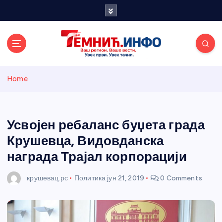
S
k
i
p
t
o
Темнићки
c
Home
o
n
информативн
t
e
Усвојен ребаланс буџета града
и портал
n
Крушевца, Видовданска
t
награда Трајал корпорацији
крушевац.рс
Политика
јун 21, 2019
0 Comments