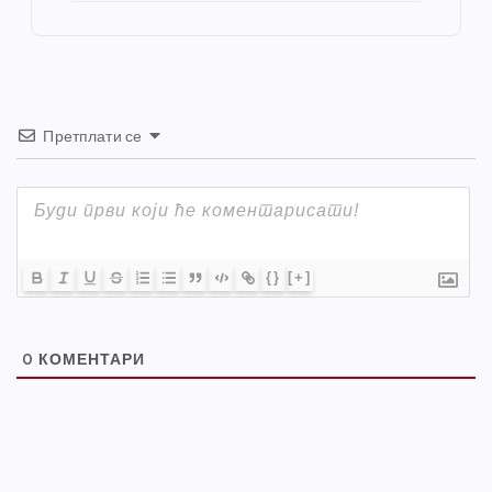
o
er
p
k
Претплати се
{}
[+]
0
КОМЕНТАРИ