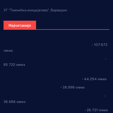
УГ “Темнићка иницијатива”, Варварин
Најчитаније
СНС: Осуда говора мржње и насиља над женама
- 107.872
views
Планска искључења електричне енергије за 27.07.2022.
-
85.722 views
Горан Макрагић директор, Ђорђе Бајић спортски
директор новог прволигаша из Варварина
- 44.294 views
Цене на крушевачким пијацама
- 38.998 views
Планска искључења електричне енергије за 19.05.2021.
-
36.686 views
Реконструкција хотела “Плажа” у Варварину
- 26.721 views