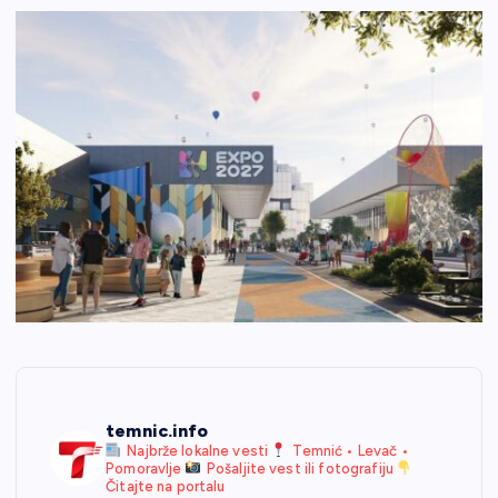
temnic.info
Najbrže lokalne vesti
Temnić • Levač •
Pomoravlje
Pošaljite vest ili fotografiju
Čitajte na portalu