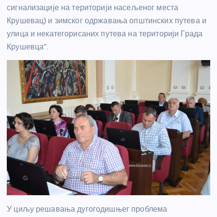
сигнализације на територији насељеног места
Крушевац) и зимског одржавања општинских путева и
улица и некатегорисаних путева на територији Града
Крушевца”.
У циљу решавања дугогодишњег проблема