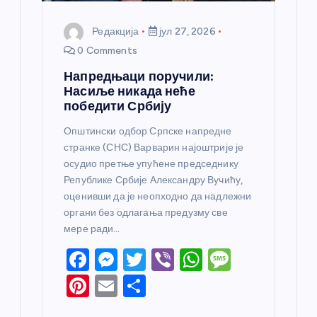
Редакција
јул 27, 2026
0 Comments
Напредњаци поручили:
Насиље никада неће
победити Србију
Општински одбор Српске напредне
странке (СНС) Варварин најоштрије је
осудио претње упућене председнику
Републике Србије Александру Вучићу,
оценивши да је неопходно да надлежни
органи без одлагања предузму све
мере ради…
F
M
T
Vi
W
M
a
e
w
b
h
e
Pi
E
S
c
ss
itt
er
at
ss
nt
m
h