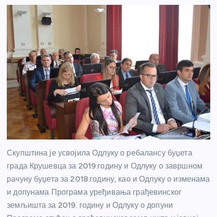
Скупштина је усвојила Одлуку о ребалансу буџета
града Крушевца за 2019.годину и Одлуку о завршном
рачуну буџета за 2018.годину, као и Одлуку о изменама
и допунама Програма уређивања грађевинског
земљишта за 2019. годину и Одлуку о допуни