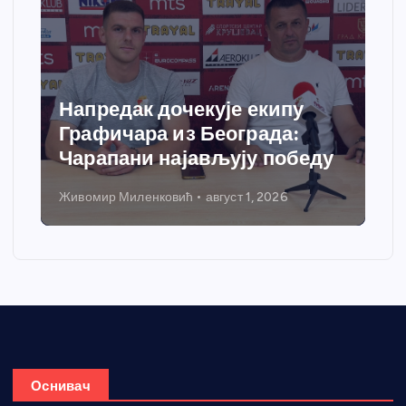
Спортски центар “Ћићевац”
добија савремени систем
грејања
Никола Петровић
јул 31, 2026
Оснивач