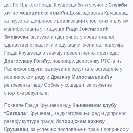
док ће Плакете Града Крушевца бити уручене
Служби
хитне медицинске помоћи
Дома здравља Крушевац,
за изузетан допринос у реализацији спортских и других
манифестација у граду;
др Ради Јоксимовић
Змејкоски
, за изузетан допринос у превентивној
здравственој заштити и едукацији жена са подручја
Града Крушевца о значају превентивних прегледа;
Драгославу Гогићу
, новинару, дописнику РТС-а из
Расинског округа, за изузетне резултате остварене у
новинарском раду и
Драгану Милосављевићу
,
репрезентативцу Србије у кошарци, за изузетне
спортске резултате.
Похвале Града Крушевца иду
Књижевном клубу
“Багдала”
Крушевац, за дугогодишњи рад и допринос
развоју културе града;
Историјском архиву
Крушевац
, за успешно пословање и трајни допринос у