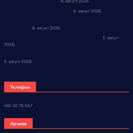
динара у пројекте грађана
6. август 2026.
In memoriam: Тања Вилотијевић
6. август 2026.
Даница Петровић оживљава лик и дело Десанке
Максимовић
6. август 2026.
Александровац спреман за 61. “Жупску бербу”
5. август
2026.
Нова игралишта стижу у Бошњане, Доњи Катун и Парцане
5. август 2026.
Телефон
061 30 76 567
Архива