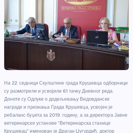
На 22. седници Скупштине града Крушевца одборници
су размотрили и усвојили 61 тачку Дневног реда.
Донете су Одлуке о додељивању Видовданске
награде и признања Града Крушевца, усвојен је
ребаланс буџета за 2019. годину, а за директора Јавне
ветеринарске установе “Ветеринарска станице
Крушевац” именован је Драган Џугурдић, доктор