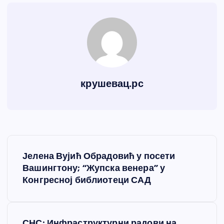
крушевац.рс
К
Јелена Вујић Обрадовић у посети
р
Вашингтону; “Жупска венера” у
Конгресној библиотеци САД
е
т
СНС: Инфраструктурни радови на