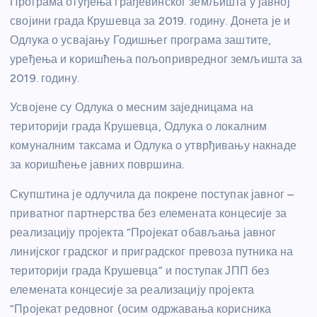
Програма отуђења грађевинског земљишта у јавној
својини града Крушевца за 2019. годину. Донета је и
Одлука о усвајању Годишњег програма заштите,
уређења и коришћења пољопривредног земљишта за
2019. годину.
Усвојене су Одлука о месним заједницама на
територији града Крушевца, Одлука о локалним
комуналним таксама и Одлука о утврђивању накнаде
за коришћење јавних површина.
Скупштина је одлучила да покрене поступак јавног –
приватног партнерства без елемената концесије за
реализацију пројекта “Пројекат обављања јавног
линијског градског и приградског превоза путника на
територији града Крушевца” и поступак ЈПП без
елемената концесије за реализацију пројекта
“Пројекат редовног (осим одржавања корисника