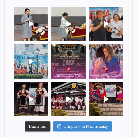
Види још
Запрати на Инстаграму