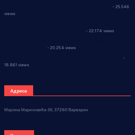
Апел за помоћ породици Марковић из Варварина
- 25.546
views
Саопштење и демант Дома здравља “Др Властимир
Годић” на текст који кружи фејсбуком
- 22.174 views
Јелена Вујић-Обрадовић представник Александровца у
Парламенту Србије
- 20.254 views
Откривена илегална штампарија новца код Варварина
-
18.861 views
Адреса
Марина Мариновића бб, 37260 Варварин