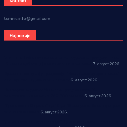
Контакт
temnic.info@gmail.com
Најновије
Општина Ћићевац наставља да подржава предузетнике:
10 нових субвенција за самозапошљавање
7. август 2026.
Вражогрнци чувају традицију: “Михољски сусрети села”
уз спортска надметања и забаву
6. август 2026.
Варварин подржао 25 нових предузетника: За
самозапошљавање по 380.000 динара
6. август 2026.
“Трстеник на Морави” од 10. до 16. августа: Богат програм
за све генерације
6. август 2026.
“Да се ради и гради по твом”: Трстеник улаже 4 милиона