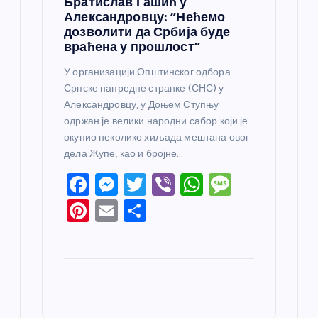
Братислав Гашић у
Александровцу: “Нећемо
дозволити да Србија буде
враћена у прошлост”
У организацији Општинског одбора
Српске напредне странке (СНС) у
Александровцу, у Доњем Ступњу
одржан је велики народни сабор који је
окупио неколико хиљада мештана овог
дела Жупе, као и бројне…
F
M
T
Vi
W
M
a
e
w
b
h
e
Pi
E
S
c
ss
itt
er
at
ss
nt
m
h
e
e
er
s
a
er
ail
ar
b
n
A
g
e
e
o
g
p
e
st