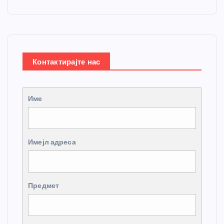
Контактирајте нас
Име
Имејл адреса
Предмет