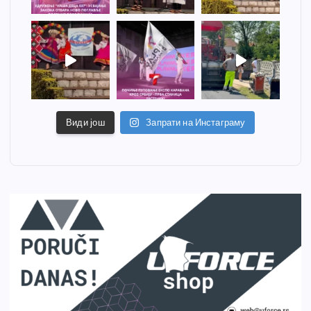
Види још
Запрати на Инстаграму