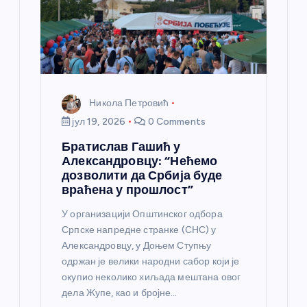
Никола Петровић
јул 19, 2026
0 Comments
Братислав Гашић у
Александровцу: “Нећемо
дозволити да Србија буде
враћена у прошлост”
У организацији Општинског одбора
Српске напредне странке (СНС) у
Александровцу, у Доњем Ступњу
одржан је велики народни сабор који је
окупио неколико хиљада мештана овог
дела Жупе, као и бројне…