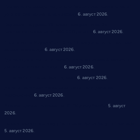
Вражогрнци чувају традицију: “Михољски сусрети села”
уз спортска надметања и забаву
6. август 2026.
Варварин подржао 25 нових предузетника: За
самозапошљавање по 380.000 динара
6. август 2026.
“Трстеник на Морави” од 10. до 16. августа: Богат програм
за све генерације
6. август 2026.
“Да се ради и гради по твом”: Трстеник улаже 4 милиона
динара у пројекте грађана
6. август 2026.
In memoriam: Тања Вилотијевић
6. август 2026.
Даница Петровић оживљава лик и дело Десанке
Максимовић
6. август 2026.
Александровац спреман за 61. “Жупску бербу”
5. август
2026.
Нова игралишта стижу у Бошњане, Доњи Катун и Парцане
5. август 2026.