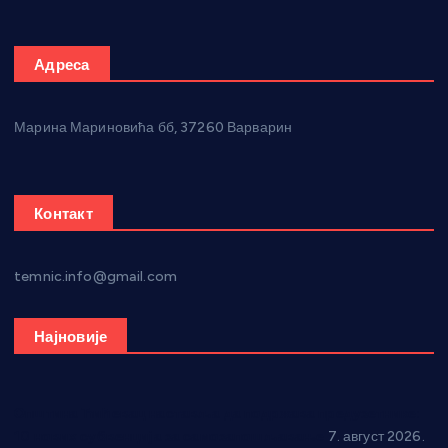
Адреса
Марина Мариновића бб, 37260 Варварин
Контакт
temnic.info@gmail.com
Најновије
Општина Ћићевац наставља да подржава предузетнике:
10 нових субвенција за самозапошљавање
7. август 2026.