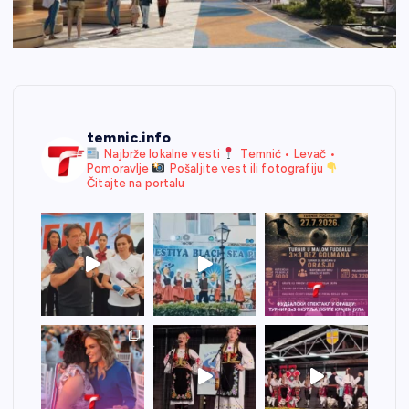
temnic.info
Najbrže lokalne vesti
Temnić • Levač •
Pomoravlje
Pošaljite vest ili fotografiju
Čitajte na portalu