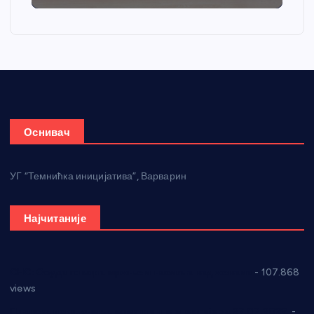
Оснивач
УГ “Темнићка иницијатива”, Варварин
Најчитаније
СНС: Осуда говора мржње и насиља над женама
- 107.868
views
Планска искључења електричне енергије за 27.07.2022.
-