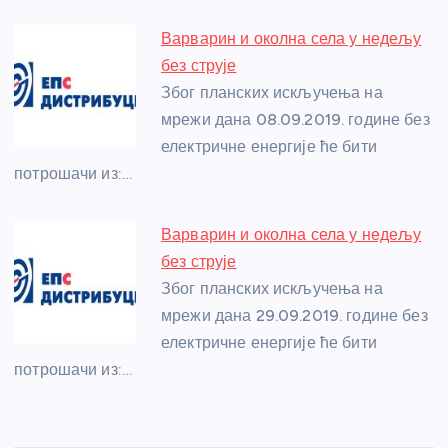
Варварин и околна села у недељу
без струје
Због планских искључења на
мрежи дана 08.09.2019. године без
електричне енергије ће бити
потрошачи из:…
Варварин и околна села у недељу
без струје
Због планских искључења на
мрежи дана 29.09.2019. године без
електричне енергије ће бити
потрошачи из:…