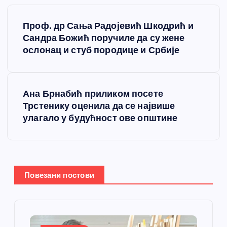
К
Проф. др Сања Радојевић Шкодрић и
р
Сандра Божић поручиле да су жене
ослонац и стуб породице и Србије
е
т
Ана Брнабић приликом посете
Трстенику оценила да се највише
а
улагало у будућност ове општине
њ
е
Повезани постови
ч
л