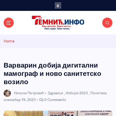
S
k
i
p
t
o
Темнићки
c
Home
o
n
информативн
t
e
Варварин добија дигитални
и портал
n
мамограф и ново санитетско
t
возило
Никола Петровић
Здравље
,
Избори 2023
,
Политика
новембар 19, 2023
0 Comments