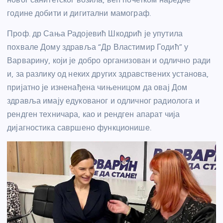
године добити и дигитални мамограф.
Проф. др Сања Радојевић Шкодрић је упутила
похвале Дому здравља “Др Властимир Годић” у
Варварину, који је добро организован и одлично ради
и, за разлику од неких других здравствених установа,
пријатно је изненађена чињеницом да овај Дом
здравља имају едукованог и одличног радиолога и
рендген техничара, као и рендген апарат чија
дијагностика савршено функционише.