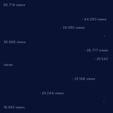
85.714 views
Горан Макрагић директор, Ђорђе Бајић спортски
директор новог прволигаша из Варварина
- 44.290 views
Цене на крушевачким пијацама
- 38.990 views
Планска искључења електричне енергије за 19.05.2021.
-
36.668 views
Реконструкција хотела “Плажа” у Варварину
- 26.717 views
Апел за помоћ породици Марковић из Варварина
- 25.542
views
Саопштење и демант Дома здравља “Др Властимир
Годић” на текст који кружи фејсбуком
- 22.168 views
Јелена Вујић-Обрадовић представник Александровца у
Парламенту Србије
- 20.246 views
Откривена илегална штампарија новца код Варварина
-
18.855 views