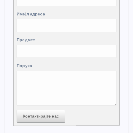
Имејл адреса
Предмет
Порука
Контактирајте нас