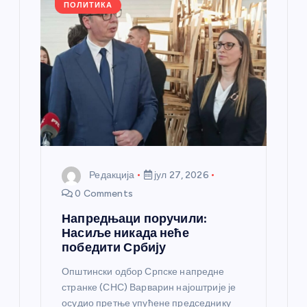
а
ПОЛИТИКА
н
к
а
Редакција
јул 27, 2026
0 Comments
Напредњаци поручили:
Насиље никада неће
победити Србију
Општински одбор Српске напредне
странке (СНС) Варварин најоштрије је
осудио претње упућене председнику