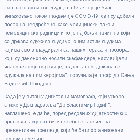
смо запослили све људе, особље које је било
ангажовано током пандемије COVID-19, сви су добили
посао на неодређено, како медицински, тако и
немедицински радници и то је најбољи начин на који
се држава одужила људима, оним истим људима
којима смо аплаудирали са наших тераса и прозора,
који су даноноћно носили скафандере, нису виђали
чланове своје породице, једноставно, држава се
одужила нашим херојима”, поручила је проф. др Сања
Радојевић Шкодрић.
Када је у питању дигитални мамограф, који ускоро
стиже у Дом здравља “Др Властимир Годић”,
наглашено је да ће, поред редовних дијагностичких
прегледа, акценат бити посебно стављен на
превентивне прегледе, који ће бити организовани
једном недељно.