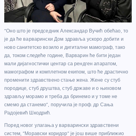
“Оно што је председник Александар Вучић обећао, то
је да ће варварински Дом здравља ускоро добити и
ново санитетско возило и дигитални мамограф, тако
да, током следеће године, Варварин ће бити један
мали дијагностички центар са рендген апаратом,
мамографом и комплетном екипом, што ће драстично
променити здравствено стање жена. Жене су стуб
породице, стуб друштва, стуб државе и о њиховом
здрављу морамо и треба да бринемо и у томе не
смемо да станемо”, поручила је проф. др Сања
Радојевић Шкодрић.
Поред новог улагања у варварински здравствени
систем, “Моравски коридор” је још више приближио