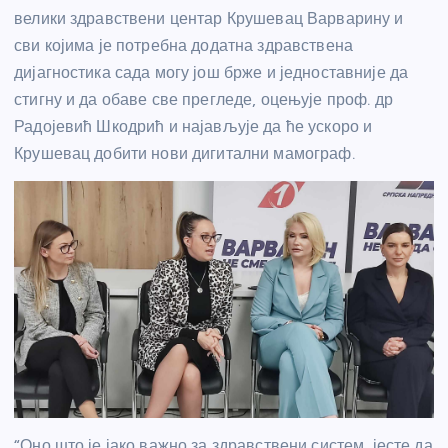
велики здравствени центар Крушевац Варварину и
сви којима је потребна додатна здравствена
дијагностика сада могу још брже и једноставније да
стигну и да обаве све прегледе, оцењује проф. др
Радојевић Шкодрић и најављује да ће ускоро и
Крушевац добити нови дигитални мамограф.
“Оно што је јако важно за здравствени систем, јесте да