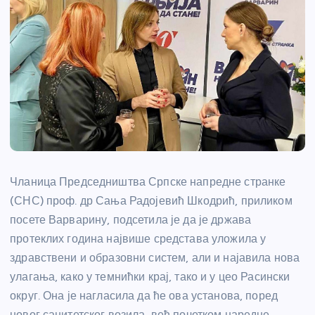
Чланица Председништва Српске напредне странке
(СНС) проф. др Сања Радојевић Шкодрић, приликом
посете Варварину, подсетила је да је држава
протеклих година највише средстава уложила у
здравствени и образовни систем, али и најавила нова
улагања, како у темнићки крај, тако и у цео Расински
округ. Она је нагласила да ће ова установа, поред
новог санитетског возила, већ почетком наредне