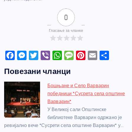
0
Гласање за чланке
F
M
T
Vi
W
M
Pi
E
S
a
e
w
b
h
e
nt
m
h
Повезани чланци
c
ss
itt
er
at
ss
er
ail
ar
e
e
er
s
a
e
e
Бошњане и Село Варварин
b
n
A
g
st
победници "Сусрета села општине
o
g
p
e
Варварин"
o
er
p
У Великој сали Општинске
библиотеке Варварин одржано је
k
ревијално вече "Сусрети села општине Варварин" у…