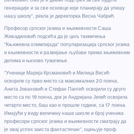
генерације и за све основце који планирају да упишу
нашу школу”, рекла је директорка Весна Чабрић.
Професор српског језика и књижевности Саша
Живадиновић подсећа да је циљ такмичења
“Књижевна олимпијада” популаризација српског језика
и књижевности и развијање љубави према књижевним
делима и њихово тумачење.
“Ученице Марија Крсмановић и Милица Весић
освојиле су прво место са максималних 20 поена,
Анита Јовановић и Стефан Пантић освојили су друго
место са по 19 поена, док је Андријана Јелић освојила
четврто место, баш као и прошле године, са 17 поена.
Имајући у виду величину наше школе и број ученика
професори српског језика и књижевности сматрају да
је овај успех заиста фантастичан”, оцењује проф.