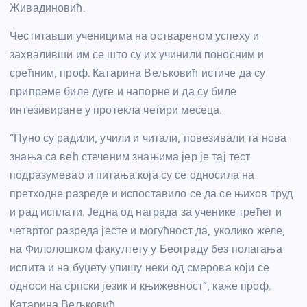
Живадиновић.
Честитавши ученицима на оствареном успеху и
захваливши им се што су их учинили поносним и
срећним, проф. Катарина Вељковић истиче да су
припреме биле дуге и напорне и да су биле
интезивиране у протекла четири месеца.
“Пуно су радили, учили и читали, повезивали та нова
знања са већ стеченим знањима јер је тај тест
подразумевао и питања која су се односила на
претходне разреде и испоставило се да се њихов труд
и рад исплати. Једна од награда за ученике трећег и
четвртог разреда јесте и могућност да, уколико желе,
на Филолошком факултету у Београду без полагања
испита и на буџету упишу неки од смерова који се
односи на српски језик и књижевност”, каже проф.
Катарина Вељковић.