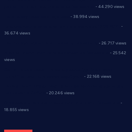
директор новог прволигаша из Варварина
- 44.290 views
Цене на крушевачким пијацама
- 38.994 views
Планска искључења електричне енергије за 19.05.2021.
-
36.674 views
Реконструкција хотела “Плажа” у Варварину
- 26.717 views
Апел за помоћ породици Марковић из Варварина
- 25.542
views
Саопштење и демант Дома здравља “Др Властимир
Годић” на текст који кружи фејсбуком
- 22.168 views
Јелена Вујић-Обрадовић представник Александровца у
Парламенту Србије
- 20.246 views
Откривена илегална штампарија новца код Варварина
-
18.855 views