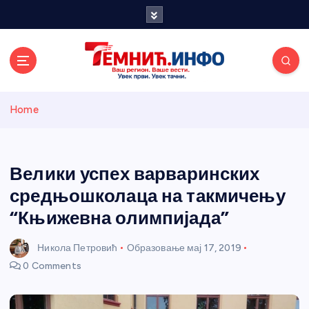
S
k
i
p
t
o
Темнићки
c
Home
o
n
информативн
t
e
Велики успех варваринских
и портал
n
средњошколаца на такмичењу
t
“Књижевна олимпијада”
Никола Петровић
Образовање
мај 17, 2019
0 Comments