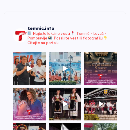
temnic.info
Najbrže lokalne vesti
Temnić • Levač •
Pomoravlje
Pošaljite vest ili fotografiju
Čitajte na portalu