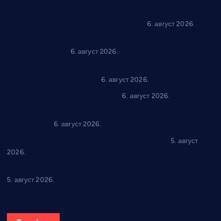
Варварин подржао 25 нових предузетника: За
самозапошљавање по 380.000 динара
6. август 2026.
“Трстеник на Морави” од 10. до 16. августа: Богат програм
за све генерације
6. август 2026.
“Да се ради и гради по твом”: Трстеник улаже 4 милиона
динара у пројекте грађана
6. август 2026.
In memoriam: Тања Вилотијевић
6. август 2026.
Даница Петровић оживљава лик и дело Десанке
Максимовић
6. август 2026.
Александровац спреман за 61. “Жупску бербу”
5. август
2026.
Нова игралишта стижу у Бошњане, Доњи Катун и Парцане
5. август 2026.