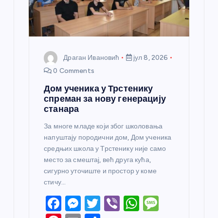
Драган Ивановић
јул 8, 2026
0 Comments
Дом ученика у Трстенику
спреман за нову генерацију
станара
За многе младе који због школовања
напуштају породични дом, Дом ученика
средњих школа у Трстенику није само
место за смештај, већ друга кућа,
сигурно уточиште и простор у коме
стичу…
F
M
T
Vi
W
M