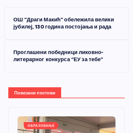
К
ОШ “Драги Макић” обележила велики
р
јубилеј, 130 година постојања и рада
е
Проглашени победници ликовно-
т
литерарног конкурса “ЕУ за тебе”
а
њ
Повезани постови
е
ч
л
ОБРАЗОВАЊЕ