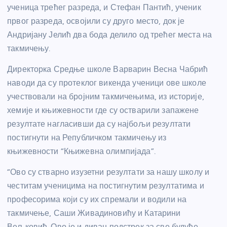
ученица трећег разреда, и Стефан Пантић, ученик
првог разреда, освојили су друго место, док је
Андријану Јелић два бода делило од трећег места на
такмичењу.
Директорка Средње школе Варварин Весна Чабрић
наводи да су протеклог викенда ученици ове школе
учествовали на бројним такмичењима, из историје,
хемије и књижевности где су остварили запажене
резултате нагласивши да су најбољи резултати
постигнути на Републичком такмичењу из
књижевности “Књижевна олимпијада”.
“Ово су стварно изузетни резултати за нашу школу и
честитам ученицима на постигнутим резултатима и
професорима који су их спремали и водили на
такмичење, Саши Живадиновићу и Катарини
Вељковић. Ово је и диван подстрек за све будуће