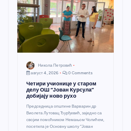
а
н
к
а
Никола Петровић
август 4, 2026
0 Comments
Четири учионице у старом
делу ОШ “Јован Курсула”
добијају ново рухо
Председница општине Варварин др
Виолета Лутовац Ђурђевић, заједно са
својим помоћником Немањом Чолићем,
посетила је Основну школу “Јован