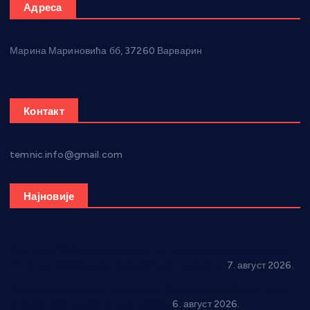
Адреса
Марина Мариновића бб, 37260 Варварин
Контакт
temnic.info@gmail.com
Најновије
Општина Ћићевац наставља да подржава предузетнике:
10 нових субвенција за самозапошљавање
7. август 2026.
Вражогрнци чувају традицију: “Михољски сусрети села”
уз спортска надметања и забаву
6. август 2026.