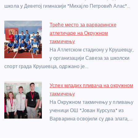
k
школа у Деветој гимназији "Михајло Петровић Алас"…
Треће место за варваринске
атлетичаре на Окружном
такмичењу
На Атлетском стадиону у Крушевцу,
у организацији Савеза за школски
спорт града Крушевца, одржано је…
Успех младих пливача на окружном
такмичењу
На Окружном такмичењу у пливању
ученици ОШ "Јован Курсула" из
Варварина освојили су два злата,…