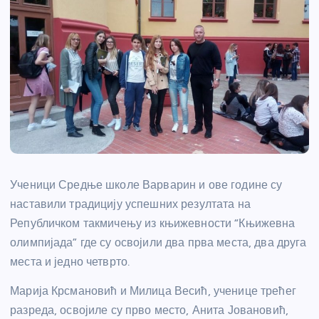
Ученици Средње школе Варварин и ове године су
наставили традицију успешних резултата на
Републичком такмичењу из књижевности “Књижевна
олимпијада” где су освојили два прва места, два друга
места и једно четврто.
Марија Крсмановић и Милица Весић, ученице трећег
разреда, освојиле су прво место, Анита Јовановић,