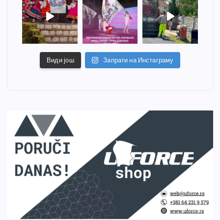
Види још
Запрати на Инстаграму