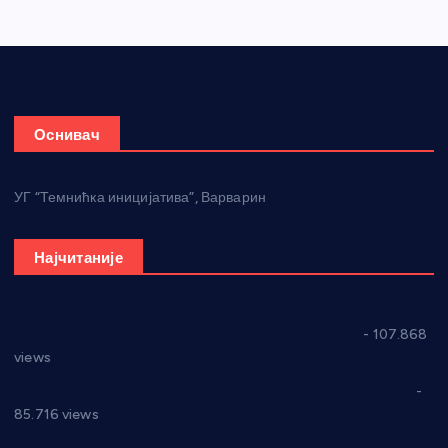
Оснивач
УГ “Темнићка иницијатива”, Варварин
Најчитаније
СНС: Осуда говора мржње и насиља над женама
- 107.868
views
Планска искључења електричне енергије за 27.07.2022.
-
85.716 views
Горан Макрагић директор, Ђорђе Бајић спортски