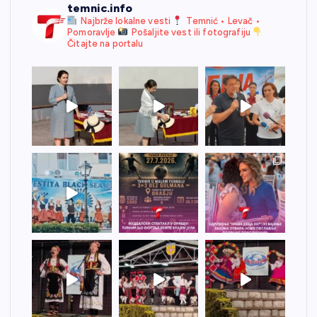
temnic.info
Najbrže lokalne vesti
Temnić • Levač •
Pomoravlje
Pošaljite vest ili fotografiju
Čitajte na portalu