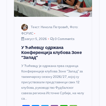
к
а
Текст: Никола Петровић, Фото:
ФСРИС
август 5, 2026
0 Comments
У Ћићевцу одржана
Конференција клубова Зоне
“Запад”
У Ћићевцу је одржана прва седница
Конференције клубова Зоне “Запад” за
такмичарску сезону 2026/27, којој су
присуствовали представници свих 12
клубова, руководство Фудбалског
савеза региона Источне Србије, на челу
са…