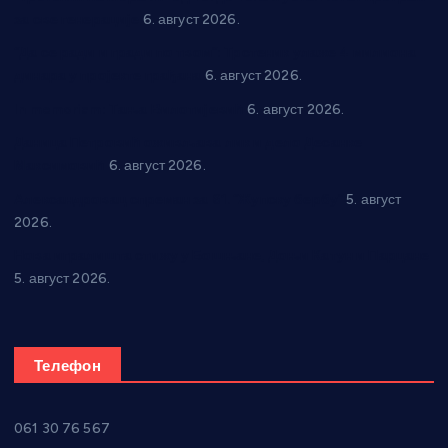
за све генерације
6. август 2026.
“Да се ради и гради по твом”: Трстеник улаже 4 милиона
динара у пројекте грађана
6. август 2026.
In memoriam: Тања Вилотијевић
6. август 2026.
Даница Петровић оживљава лик и дело Десанке
Максимовић
6. август 2026.
Александровац спреман за 61. “Жупску бербу”
5. август
2026.
Нова игралишта стижу у Бошњане, Доњи Катун и Парцане
5. август 2026.
Телефон
061 30 76 567