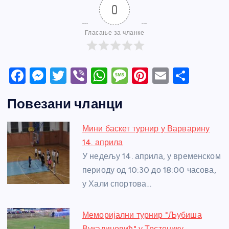
0
Гласање за чланке
F
M
T
Vi
W
M
Pi
E
S
a
e
w
b
h
e
nt
m
h
Повезани чланци
c
ss
itt
er
at
ss
er
ail
ar
e
e
er
s
a
e
e
Мини баскет турнир у Варварину
b
n
A
g
st
14. априла
o
g
p
e
У недељу 14. априла, у временском
o
er
p
периоду од 10:30 до 18:00 часова,
у Хали спортова…
k
Меморијални турнир "Љубиша
Вукадиновић" у Трстенику