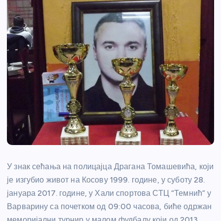
У знак сећања на полицајца Драгана Томашевића, који
је изгубио живот на Косову 1999. године, у суботу 28.
јануара 2017. године, у Хали спортова СТЦ “Темнић” у
Варварину са почетком од 09:00 часова, биће одржан
меморијални турнир у малом фудбалу који од 2013.