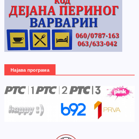
Најава програма