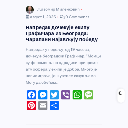
Живомир Миленковић
август 1, 2026
0 Comments
Напредак дочекује екипу
Графичара из Београда:
Чарапани најављују победу
Напредак у недељу, од 19 часова,
дочекује београдски Графичар. “Момци
су феноменално одрадили припреме,
атмосфера у екипи је добра. Много је
нових играча, још увек се сакупљамо.
Могу да обећам…
F
M
T
Vi
W
M
a
e
w
b
h
e
Pi
E
S
c
ss
itt
er
at
ss
nt
m
h
e
e
er
s
a
er
ail
ar