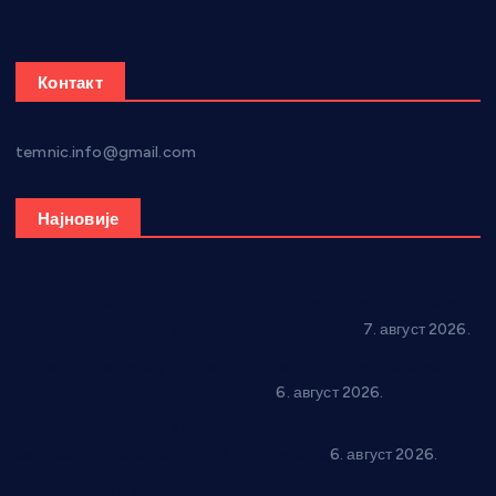
Контакт
temnic.info@gmail.com
Најновије
Општина Ћићевац наставља да подржава предузетнике:
10 нових субвенција за самозапошљавање
7. август 2026.
Вражогрнци чувају традицију: “Михољски сусрети села”
уз спортска надметања и забаву
6. август 2026.
Варварин подржао 25 нових предузетника: За
самозапошљавање по 380.000 динара
6. август 2026.
“Трстеник на Морави” од 10. до 16. августа: Богат програм