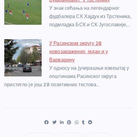
У знак сећања на легендарног
фудбалера СК Хајдук из Трстеника,
подмладка БСК и СК Југославије,…
У Расинском округу 28
новозаражених, један и у
Варварину
У односу на јучерашњи извештај у
општинама Расинског округа
пристигло је још 28 позитивних тестова…