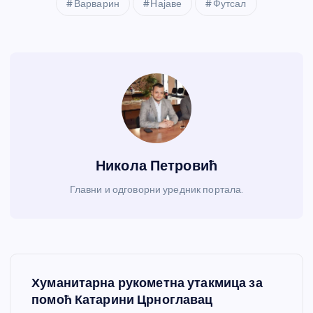
Варварин
Најаве
Футсал
Никола Петровић
Главни и одговорни уредник портала.
К
Хуманитарна рукометна утакмица за
р
помоћ Катарини Црноглавац