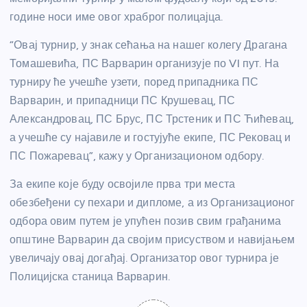
године носи име овог храброг полицајца.
“Овај турнир, у знак сећања на нашег колегу Драгана
Томашевића, ПС Варварин организује по VI пут. На
турниру ће учешће узети, поред припадника ПС
Варварин, и припадници ПС Крушевац, ПС
Александровац, ПС Брус, ПС Трстеник и ПС Ћићевац,
а учешће су најавиле и гостујуће екипе, ПС Рековац и
ПС Пожаревац”, кажу у Организационом одбору.
За екипе које буду освојиле прва три места
обезбеђени су пехари и дипломе, а из Организационог
одбора овим путем је упућен позив свим грађанима
општине Варварин да својим присуством и навијањем
увеличају овај догађај. Организатор овог турнира је
Полицијска станица Варварин.