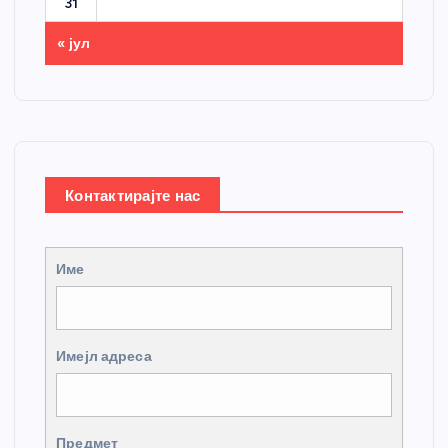
31
« јул
Контактирајте нас
Име
Имејл адреса
Предмет