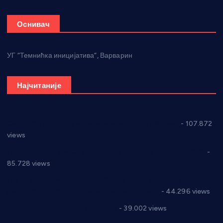
Оснивач
УГ “Темнићка иницијатива”, Варварин
Најчитаније
СНС: Осуда говора мржње и насиља над женама
- 107.872
views
Планска искључења електричне енергије за 27.07.2022.
-
85.728 views
Горан Макрагић директор, Ђорђе Бајић спортски
директор новог прволигаша из Варварина
- 44.296 views
Цене на крушевачким пијацама
- 39.002 views