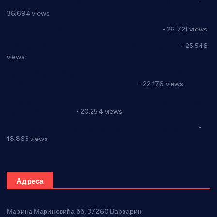
Планска искључења електричне енергије за 19.05.2021.
-
36.694 views
Реконструкција хотела “Плажа” у Варварину
- 26.721 views
Апел за помоћ породици Марковић из Варварина
- 25.546
views
Саопштење и демант Дома здравља “Др Властимир
Годић” на текст који кружи фејсбуком
- 22.176 views
Јелена Вујић-Обрадовић представник Александровца у
Парламенту Србије
- 20.254 views
Откривена илегална штампарија новца код Варварина
-
18.863 views
Адреса
Марина Мариновића бб, 37260 Варварин