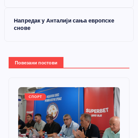
е
Напредак у Анталији сања европске
т
снове
а
њ
Повезани постови
е
ч
л
СПОРТ
а
н