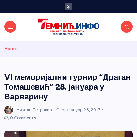
S
k
i
p
t
o
Темнићки
c
Home
o
n
информативн
t
e
VI меморијални турнир “Драган
и портал
n
Томашевић” 28. јануара у
t
Варварину
Никола Петровић
Спорт
јануар 26, 2017
0 Comments