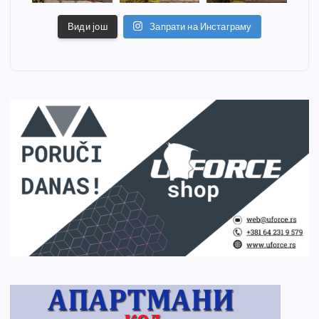
Види још
Запрати на Инстаграму