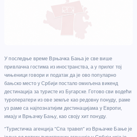
У последње време Врњачка Бања је све више
привлачна гостима из иностранства, а у прилог тој
чињеници говори и податак да је ово популарно
бањско место у Србији постало омиљена викенд
дестинација за туристе из Бугарске. Готово сви водећи
туроператери из ове земље као редовну понуду, раме
уз раме са најпознатијим дестинацијама у Европи,
имају и Врњачку Бању, као своју хит понуду.
“Туристичка агенција “Спа травел” из Врњачке Бање је