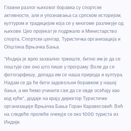
Главни разлог њиховог боравка су спортске
активности, али и упознавања са српском историјом,
културом и традицијом која се у многоме разликује од
њихове. Цео пројекат је подржало и Министарство
спорта, Спортски центар, Туристичка организација и
Општина Врњачка Бања.
“Индија је врло захвално тржиште, битно им је да се
поштује све оно што пише у програму. Воле да се
фотогарфишу, допада им се наша природа и култура.
Надам се да ће бити задовољни боравком у нашој
бањи, а ми ћемо учинити све да се овде осећају као
код куће”, додаје на крају директор Туристичке
организације Врњачка Бања Горан Каравесовић. Већ
на следеће пролеће очекује се око 1000 туриста из
Индије.