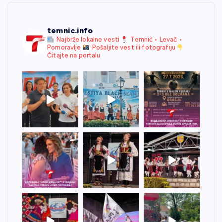
temnic.info
Najbrže lokalne vesti
Temnić • Levač •
Pomoravlje
Pošaljite vest ili fotografiju
Čitajte na portalu