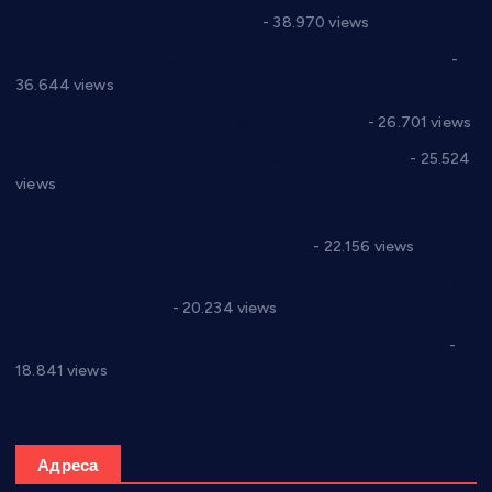
Цене на крушевачким пијацама
- 38.970 views
Планска искључења електричне енергије за 19.05.2021.
-
36.644 views
Реконструкција хотела “Плажа” у Варварину
- 26.701 views
Апел за помоћ породици Марковић из Варварина
- 25.524
views
Саопштење и демант Дома здравља “Др Властимир
Годић” на текст који кружи фејсбуком
- 22.156 views
Јелена Вујић-Обрадовић представник Александровца у
Парламенту Србије
- 20.234 views
Откривена илегална штампарија новца код Варварина
-
18.841 views
Адреса