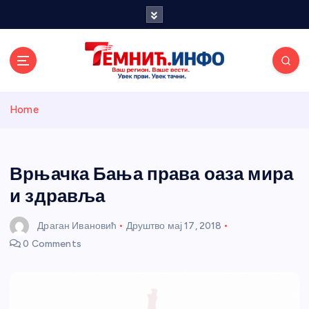
S
k
i
p
t
o
Темнићки
c
Home
o
n
информативн
t
e
Врњачка Бања права оаза мира
и портал
n
и здравља
t
Драган Ивановић
Друштво
мај 17, 2018
0 Comments