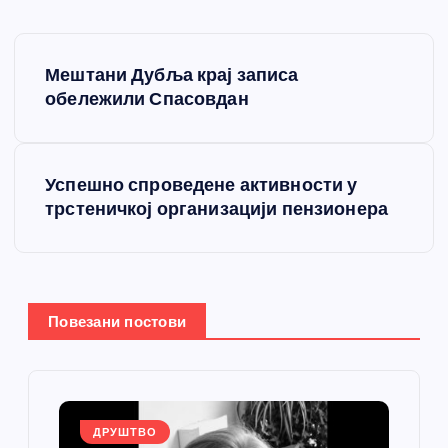
К
Мештани Дубља крај записа
р
обележили Спасовдан
е
Успешно спроведене активности у
т
трстеничкој организацији пензионера
а
њ
Повезани постови
е
ч
л
ДРУШТВО