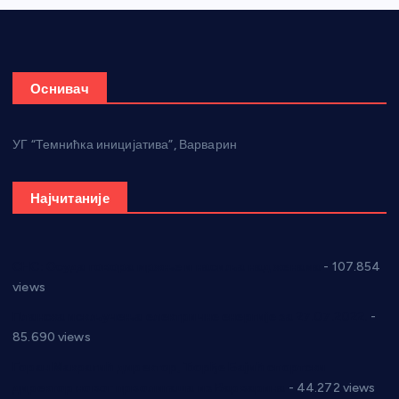
Оснивач
УГ “Темнићка иницијатива”, Варварин
Најчитаније
СНС: Осуда говора мржње и насиља над женама
- 107.854
views
Планска искључења електричне енергије за 27.07.2022.
-
85.690 views
Горан Макрагић директор, Ђорђе Бајић спортски
директор новог прволигаша из Варварина
- 44.272 views