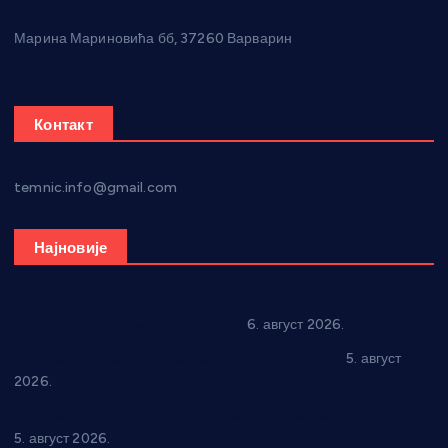
Марина Мариновића бб, 37260 Варварин
Контакт
temnic.info@gmail.com
Најновије
In memoriam: Тања Вилотијевић
6. август 2026.
Александровац спреман за 61. “Жупску бербу”
5. август
2026.
Нова игралишта стижу у Бошњане, Доњи Катун и Парцане
5. август 2026.