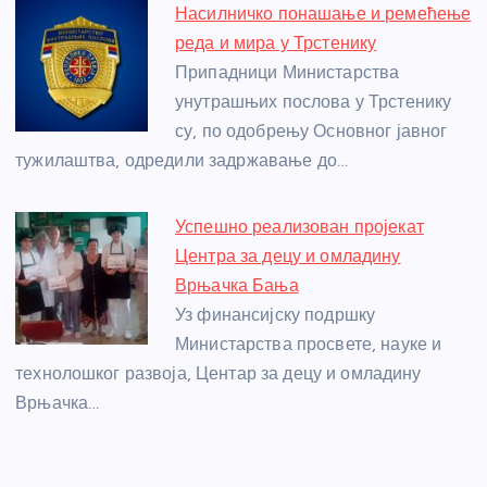
Насилничко понашање и ремећење
реда и мира у Трстенику
Припадници Министарства
унутрашњих послова у Трстенику
су, по одобрењу Основног јавног
тужилаштва, одредили задржавање до…
Успешно реализован пројекат
Центра за децу и омладину
Врњачка Бања
Уз финансијску подршку
Министарства просвете, науке и
технолошког развоја, Центар за децу и омладину
Врњачка…