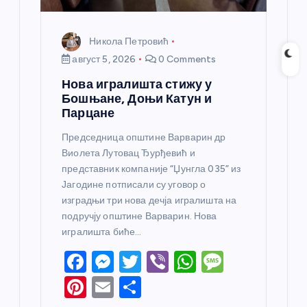
Никола Петровић
август 5, 2026
0 Comments
Нова игралишта стижу у
Бошњане, Доњи Катун и
Парцане
Председница општине Варварин др
Виолета Лутовац Ђурђевић и
представник компаније “Џунгла 035” из
Јагодине потписали су уговор о
изградњи три нова дечја игралишта на
подручју општине Варварин. Нова
игралишта биће…
F
M
T
Vi
W
M
a
e
w
b
h
e
Pi
E
S
c
ss
itt
er
at
ss