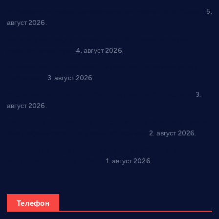
У Ћићевцу одржана Конференција клубова Зоне “Запад”
5.
август 2026.
Четири учионице у старом делу ОШ “Јован Курсула”
добијају ново рухо
4. август 2026.
Књижевност, музика, спорт и уметност током августа у
Варварину
3. август 2026.
Трстеничанин освојио јубиларни циклус “Слагалице”
3.
август 2026.
Делегација Крушевца на прослави Дана Липецка у Русији:
Унапређење сарадње у свим областима
2. август 2026.
Напредак дочекује екипу Графичара из Београда:
Чарапани најављују победу
1. август 2026.
Телефон