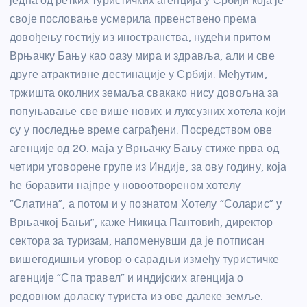
једна од ретких туристичких агенција у Србији која је
своје пословање усмерила првенствено према
довођењу гостију из иностранства, нудећи притом
Врњачку Бању као оазу мира и здравља, али и све
друге атрактивне дестинације у Србији. Међутим,
тржишта околних земаља свакако нису довољна за
попуњавање све више нових и луксузних хотела који
су у последње време саграђени. Посредством ове
агенције од 20. маја у Врњачку Бању стиже прва од
четири уговорене групе из Индије, за ову годину, која
ће боравити најпре у новоотвореном хотелу
“Слатина”, а потом и у познатом Хотелу “Соларис” у
Врњачкој Бањи”, каже Никица Пантовић, директор
сектора за туризам, напоменувши да је потписан
вишегодишњи уговор о сарадњи између туристичке
агенције “Спа травел” и индијских агенција о
редовном доласку туриста из ове далеке земље.