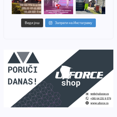
Види још
Запрати на Инстаграму