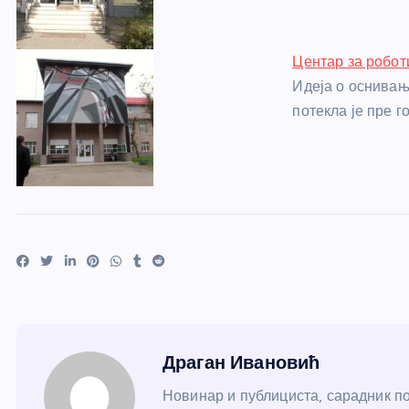
Центар за робот
Идеја о оснивањ
потекла је пре г
Драган Ивановић
Новинар и публициста, сарадник по