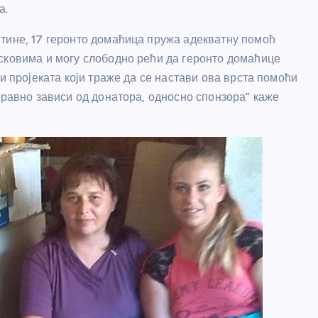
а.
тине, 17 геронто домаћица пружа адекватну помоћ
сковима и могу слободно рећи да геронто домаћице
и пројеката који траже да се настави ова врста помоћи
аравно зависи од донатора, односно спонзора” каже