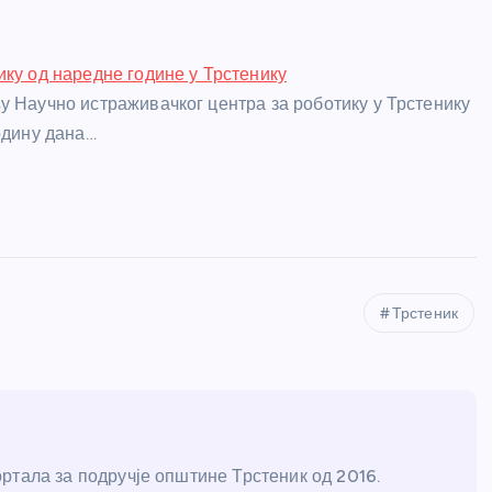
ику од наредне године у Трстенику
у Научно истраживачког центра за роботику у Трстенику
одину дана…
Трстеник
ртала за подручје општине Трстеник од 2016.