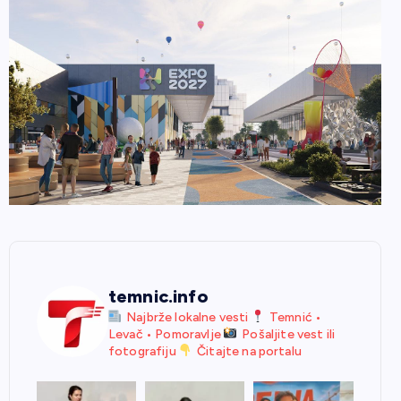
temnic.info
Najbrže lokalne vesti
Temnić •
Levač • Pomoravlje
Pošaljite vest ili
fotografiju
Čitajte na portalu