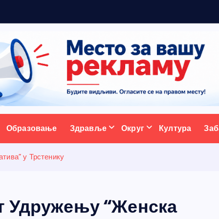
р
а
д
и
ц
ативни портал
Образовање
Здравље
Округ
Култура
Заб
тива” у Трстенику
т Удружењу “Женска