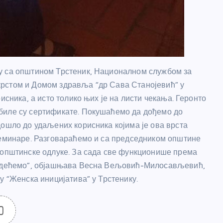
у са општином Трстеник, Националном службом за
рстом и Домом здравља “др Сава Станојевић” у
исника, а исто толико њих је на листи чекања. Геронто
биле су сертификате. Покушаћемо да дођемо до
дошло до удаљених корисника којима је ова врста
семинаре. Разговараћемо и са председником општине
 општинске одлуке. За сада све функционише према
 видећемо”, објашњава Весна Вељовић-Милосављевић,
у “Женска иницијатива” у Трстенику.
0