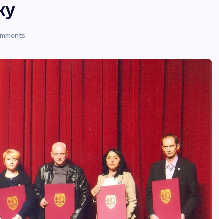
ку
mments