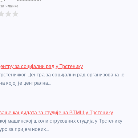
за чланке
ентру за социјални рад у Трстенику
трстеничког Центра за социјални рад организована је
на којој је централна…
вање кандидата за студије на ВТМШ у Трстенику
кој машинској школи струковних студија у Трстенику
урс за пријем нових…