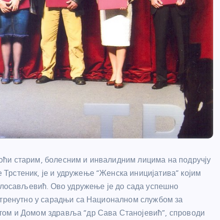
ћи старим, болесним и инвалидним лицима на подручју
Трстеник, је и удружење “Женска иницијатива” којим
осављевић. Ово удружење је до сада успешно
а тренутно у сарадњи са Националном службом за
том и Домом здравља “др Сава Станојевић”, спроводи