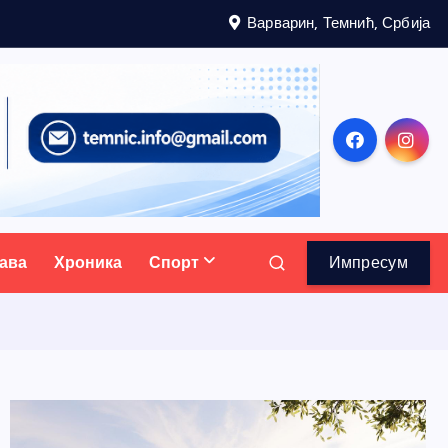
Варварин, Темнић, Србија
ава
Хроника
Спорт
Импресум