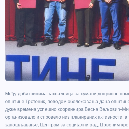
Међу добитницима захвалница за хумани допринос помо
општине Трстеник, поводом обележавања дана општине 
дуже времена успешно координира Весна Вељовић-Мил
организовало и спровело низ планираних активности, 
запошљавање, Центром за социјални рад, Црвеним крс