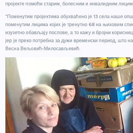
пројекте помоћи старим, болесним и инвалидним лицим
“Поменутим пројектима обухваћено је 13 села наше опш
поменутим лицима којих је тренутно 68 на њиховим спи
изузетно обављају послове, а то кажу и бројни корисниц
јер је преко потребна за дужи временски период, што н
Весна Вељовић-Милосављевић.