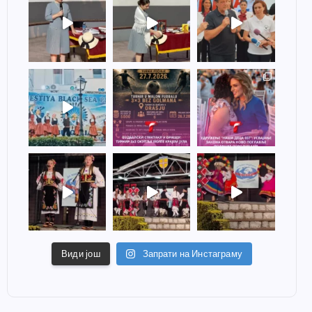
Види још
Запрати на Инстаграму