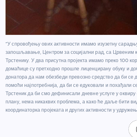
“У спровођењу ових активности имамо изузетну сарадњ
запошљавање, Центром за социјални рад, са Црвеним к
Трстенику. У два присутна пројекта имамо преко 100 кор
домаћице су претходно прошле лиценцирану обуку и до
донатора да нам обезбеди превозно средство да би се 
помоћи најпотребнија, да би се едуковали и похађали 
Трстеник да би смо дефинисали дневне услуге у оквиру
плану, нема никаквих проблема, а како ће даље бити
координаторка пројеката и других активности у удружењ