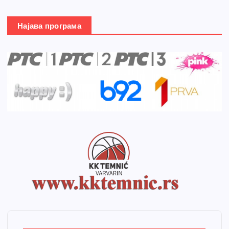
Најава програма