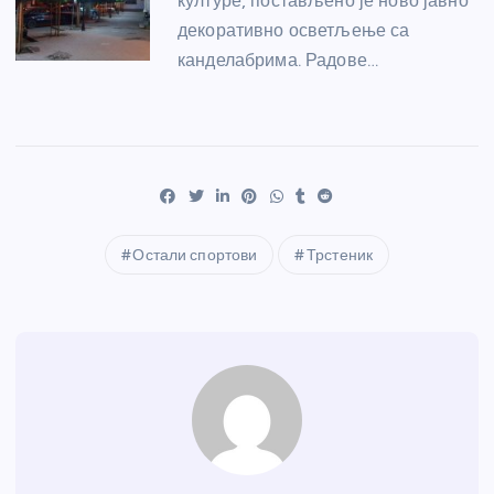
културе, постављено је ново јавно
декоративно осветљење са
канделабрима. Радове…
Остали спортови
Трстеник