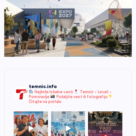
temnic.info
Najbrže lokalne vesti
Temnić • Levač •
Pomoravlje
Pošaljite vest ili fotografiju
Čitajte na portalu