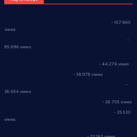
СНС: Осуда говора мржње и насиља над женама
- 107.860
views
Планска искључења електричне енергије за 27.07.2022.
-
85.696 views
Горан Макрагић директор, Ђорђе Бајић спортски
директор новог прволигаша из Варварина
- 44.276 views
Цене на крушевачким пијацама
- 38.978 views
Планска искључења електричне енергије за 19.05.2021.
-
36.654 views
Реконструкција хотела “Плажа” у Варварину
- 26.705 views
Апел за помоћ породици Марковић из Варварина
- 25.530
views
Саопштење и демант Дома здравља “Др Властимир
Годић” на текст који кружи фејсбуком
- 22.162 views