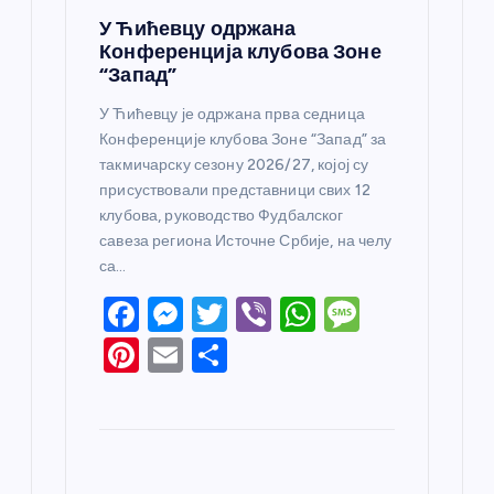
У Ћићевцу одржана
Конференција клубова Зоне
“Запад”
У Ћићевцу је одржана прва седница
Конференције клубова Зоне “Запад” за
такмичарску сезону 2026/27, којој су
присуствовали представници свих 12
клубова, руководство Фудбалског
савеза региона Источне Србије, на челу
са…
F
M
T
Vi
W
M
a
e
w
b
h
e
Pi
E
S
c
ss
itt
er
at
ss
nt
m
h
e
e
er
s
a
er
ail
ar
b
n
A
g
e
e
o
g
p
e