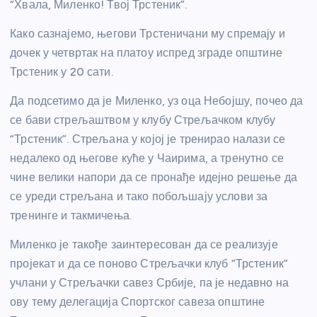
“Хвала, Миленко! Твој Трстеник”.
Како сазнајемо, његови Трстеничани му спремају и
дочек у четвртак на платоу испред зграде општине
Трстеник у 20 сати.
Да подсетимо да је Миленко, уз оца Небојшу, почео да
се бави стрељаштвом у клубу Стрељачком клубу
“Трстеник”. Стрељана у којој је тренирао налази се
недалеко од његове куће у Чаирима, а тренутно се
чине велики напори да се пронађе идејно решење да
се уреди стрељана и тако побољшају услови за
тренинге и такмичења.
Миленко је такође заинтересован да се реализује
пројекат и да се поново Стрељачки клуб “Трстеник”
учлани у Стрељачки савез Србије, па је недавно на
ову тему делегација Спортског савеза општине