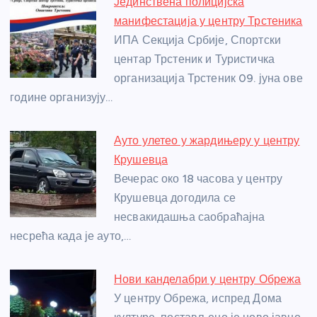
Јединствена полицијска
b
n
A
g
st
манифестација у центру Трстеника
o
g
p
e
ИПА Секција Србије, Спортски
o
er
p
центар Трстеник и Туристичка
организација Трстеник 09. јуна ове
k
године организују…
Ауто улетео у жардињеру у центру
Крушевца
Вечерас око 18 часова у центру
Крушевца догодила се
несвакидашња саобраћајна
несрећа када је ауто,…
Нови канделабри у центру Обрежа
У центру Обрежа, испред Дома