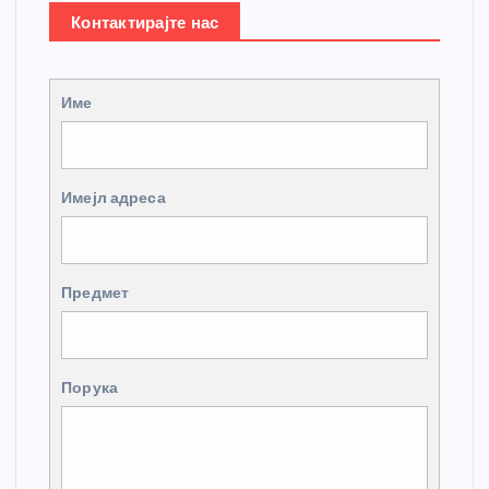
Контактирајте нас
Име
Имејл адреса
Предмет
Порука