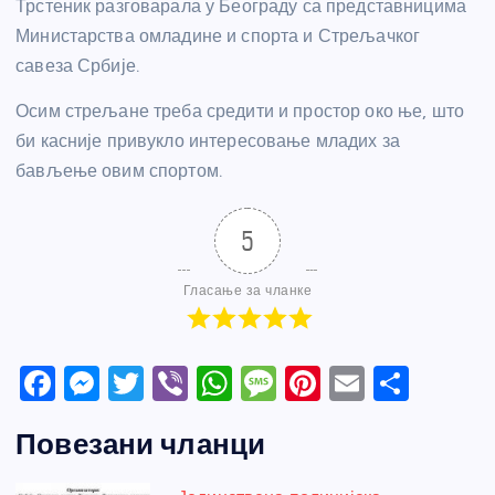
Трстеник разговарала у Београду са представницима
Министарства омладине и спорта и Стрељачког
савеза Србије.
Осим стрељане треба средити и простор око ње, што
би касније привукло интересовање младих за
бављење овим спортом.
5
Гласање за чланке
F
M
T
Vi
W
M
Pi
E
S
a
e
w
b
h
e
nt
m
h
Повезани чланци
c
ss
itt
er
at
ss
er
ail
ar
e
e
er
s
a
e
e