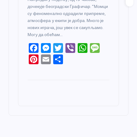
дочекује београдски Графичар. “Момци
су феноменално одрадили припреме,
атмосфера у екипи је добра. Много је
нових играча, још увек се сакупљамо.
Могу да обећам…
F
M
T
Vi
W
M
a
e
w
b
h
e
Pi
E
S
c
ss
itt
er
at
ss
nt
m
h
e
e
er
s
a
er
ail
ar
b
n
A
g
e
e
o
g
p
e
st
o
er
p
k