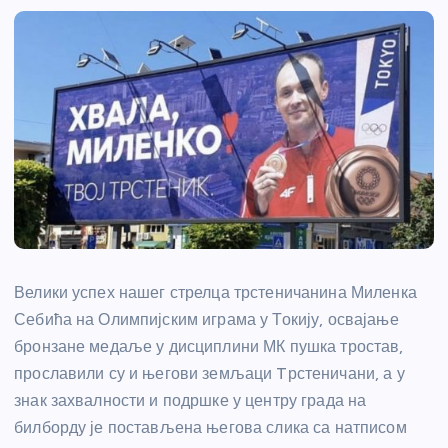
Велики успех нашег стрелца трстеничанина Миленка
Себића на Олимпијским играма у Токију, освајање
бронзане медаље у дисциплини МК пушка тростав,
прославили су и његови земљаци Tрстеничани, а у
знак захвалности и подршке у центру града на
билборду је постављена његова слика са натписом