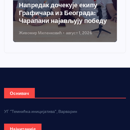
Напредак дочекује екипу
Графичара из Београда:
Чарапани најављују победу
Живомир Миленковић
август 1, 2026
Оснивач
УГ “Темнићка иницијатива”, Варварин
Најчитаније