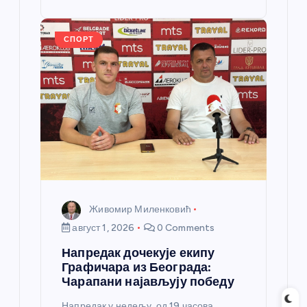
st
o
er
p
k
СПОРТ
Живомир Миленковић
август 1, 2026
0 Comments
Напредак дочекује екипу
Графичара из Београда:
Чарапани најављују победу
Напредак у недељу, од 19 часова,