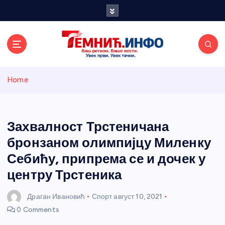
S
k
i
p
t
o
Темнићки
c
Home
o
n
информативн
t
e
Захвалност Трстеничана
и портал
n
бронзаном олимпијцу Миленку
t
Себићу, припрема се и дочек у
центру Трстеника
Драган Ивановић
Спорт
август 10, 2021
0 Comments