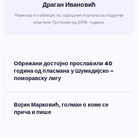
Драган Ивановић
Новинар и публициста, сарадник портала за подручје
општине Трстеник од 2016. године.
К
Обрежани достојно прославили 40
р
година од пласмана у Шумадијско –
поморавску лигу
е
т
Војин Марковић, голман о коме се
прича и пише
а
њ