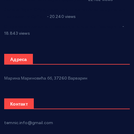
Јелена Вујић-Обрадовић представник Александровца у
Парламенту Србије
- 20.240 views
Откривена илегална штампарија новца код Варварина
-
18.843 views
Адреса
Марина Мариновића бб, 37260 Варварин
Контакт
temnic.info@gmail.com