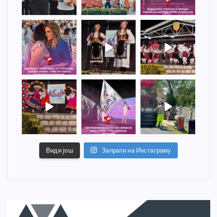
Види још
Запрати на Инстаграму