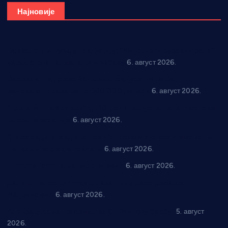
Најновије
Вражогрнци чувају традицију: “Михољски сусрети села”
уз спортска надметања и забаву
6. август 2026.
Варварин подржао 25 нових предузетника: За
самозапошљавање по 380.000 динара
6. август 2026.
“Трстеник на Морави” од 10. до 16. августа: Богат програм
за све генерације
6. август 2026.
“Да се ради и гради по твом”: Трстеник улаже 4 милиона
динара у пројекте грађана
6. август 2026.
In memoriam: Тања Вилотијевић
6. август 2026.
Даница Петровић оживљава лик и дело Десанке
Максимовић
6. август 2026.
Александровац спреман за 61. “Жупску бербу”
5. август
2026.