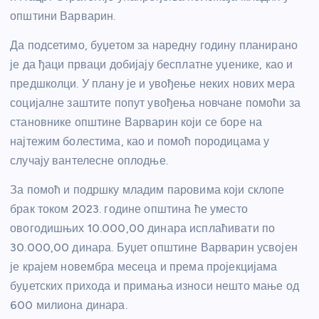
општини Варварин.
Да подсетимо, буџетом за наредну годину планирано
је да ђаци прваци добијају бесплатне уџенике, као и
предшколци. У плану је и увођење неких нових мера
социјалне заштите попут увођења новчане помоћи за
становнике општине Варварин који се боре на
најтежим болестима, као и помоћ породицама у
случају вантелесне оплодње.
За помоћ и подршку младим паровима који склопе
брак током 2023. године општина ће уместо
овогодишњих 10.000,00 динара исплаћивати по
30.000,00 динара. Буџет општине Варварин усвојен
је крајем новембра месеца и према пројекцијама
буџетских прихода и примања износи нешто мање од
600 милиона динара.