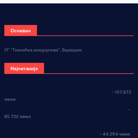
Оснивач
УГ “Темнићка иницијатива”, Варварин
Најчитаније
СНС: Осуда говора мржње и насиља над женама
- 107.872
views
Планска искључења електричне енергије за 27.07.2022.
-
85.722 views
Горан Макрагић директор, Ђорђе Бајић спортски
директор новог прволигаша из Варварина
- 44.294 views