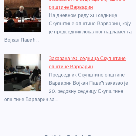
општине Варварин
На дневном реду XIII седнице
Скупштине општине Варварин, коју
је председник локалног парламента
Војкан Павић…
Заказана 20. седница Скупштине
општине Варварин
Председник Скупштине општине
Варварин Војкан Павић заказао је
20. редовну седницу Скупштине
општине Варварин за…