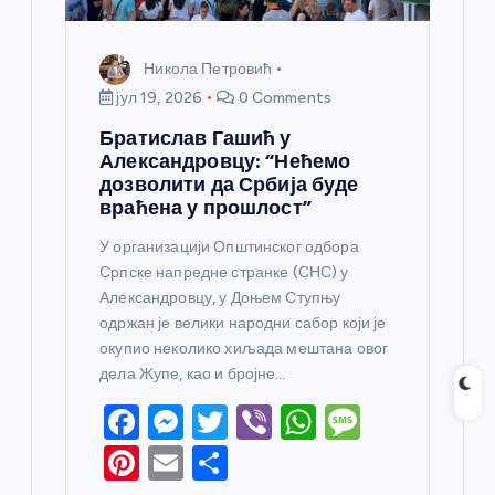
Никола Петровић
јул 19, 2026
0 Comments
Братислав Гашић у
Александровцу: “Нећемо
дозволити да Србија буде
враћена у прошлост”
У организацији Општинског одбора
Српске напредне странке (СНС) у
Александровцу, у Доњем Ступњу
одржан је велики народни сабор који је
окупио неколико хиљада мештана овог
дела Жупе, као и бројне…
F
M
T
Vi
W
M
a
e
w
b
h
e
Pi
E
S
c
ss
itt
er
at
ss