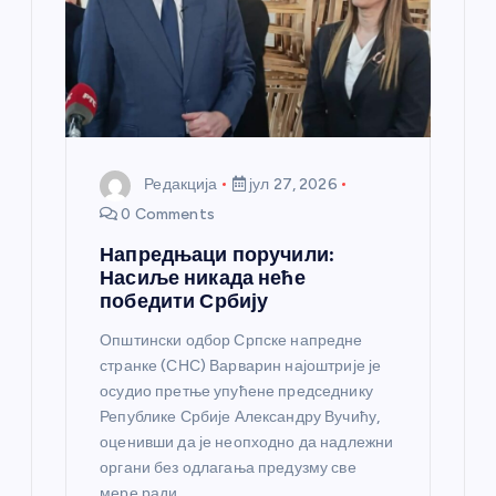
н
к
а
Редакција
јул 27, 2026
0 Comments
Напредњаци поручили:
Насиље никада неће
победити Србију
Општински одбор Српске напредне
странке (СНС) Варварин најоштрије је
осудио претње упућене председнику
Републике Србије Александру Вучићу,
оценивши да је неопходно да надлежни
органи без одлагања предузму све
мере ради…