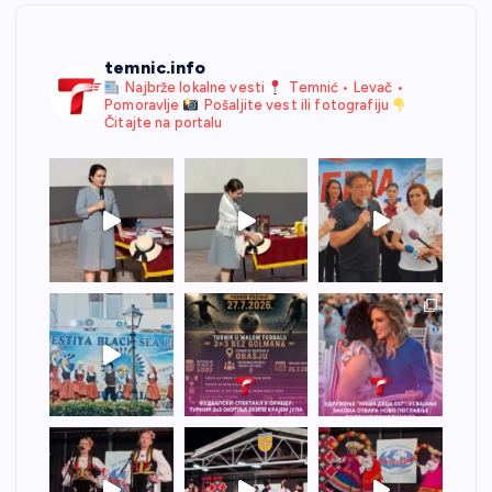
temnic.info
Najbrže lokalne vesti
Temnić • Levač •
Pomoravlje
Pošaljite vest ili fotografiju
Čitajte na portalu