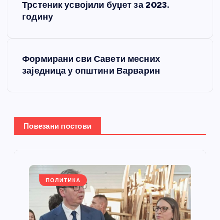
р
Трстеник усвојили буџет за 2023.
годину
е
т
Формирани сви Савети месних
заједница у општини Варварин
а
њ
е
Повезани постови
ч
л
ПОЛИТИКА
а