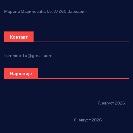
Марина Мариновића бб, 37260 Варварин
Контакт
temnic.info@gmail.com
Најновије
Општина Ћићевац наставља да подржава предузетнике:
10 нових субвенција за самозапошљавање
7. август 2026.
Вражогрнци чувају традицију: “Михољски сусрети села”
уз спортска надметања и забаву
6. август 2026.
Варварин подржао 25 нових предузетника: За