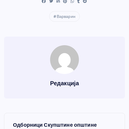
Варварин
Редакција
К
Одборници Скупштине општине