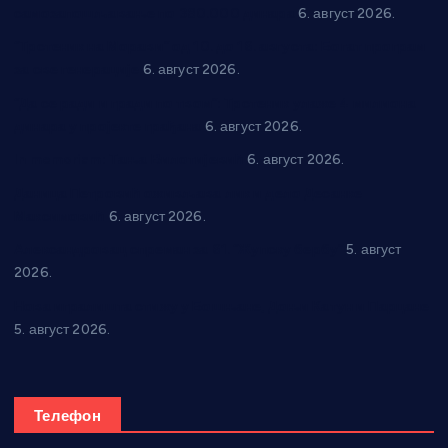
самозапошљавање по 380.000 динара
6. август 2026.
“Трстеник на Морави” од 10. до 16. августа: Богат програм
за све генерације
6. август 2026.
“Да се ради и гради по твом”: Трстеник улаже 4 милиона
динара у пројекте грађана
6. август 2026.
In memoriam: Тања Вилотијевић
6. август 2026.
Даница Петровић оживљава лик и дело Десанке
Максимовић
6. август 2026.
Александровац спреман за 61. “Жупску бербу”
5. август
2026.
Нова игралишта стижу у Бошњане, Доњи Катун и Парцане
5. август 2026.
Телефон