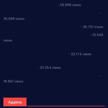
Цене на крушевачким пијацама
- 38.998 views
Планска искључења електричне енергије за 19.05.2021.
-
36.688 views
Реконструкција хотела “Плажа” у Варварину
- 26.721 views
Апел за помоћ породици Марковић из Варварина
- 25.546
views
Саопштење и демант Дома здравља “Др Властимир
Годић” на текст који кружи фејсбуком
- 22.174 views
Јелена Вујић-Обрадовић представник Александровца у
Парламенту Србије
- 20.254 views
Откривена илегална штампарија новца код Варварина
-
18.861 views
Адреса