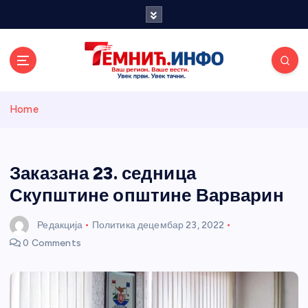
S
k
i
p
t
o
Темнићки
c
Home
o
n
информативн
t
e
Заказана 23. седница
и портал
n
Скупштине општине Варварин
t
Редакција
Политика
децембар 23, 2022
0 Comments