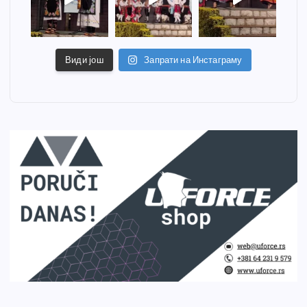
Види још
Запрати на Инстаграму