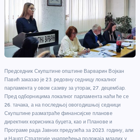
Председник Скупштине општине Варварин Војкан
Павић заказао је 23. редовну седницу локалног
парламента у овом сазиву за уторак, 27. децембар.
Пред одборницима локалног парламента наћи ће се
26. тачака, а на последњој овогодишњој седници
Скупштине разматраће финансијске планове
директних корисника буџета, као и Планове и
Програме рада Јавних предузећа за 2023. годину, али
и Нацрт Стратегије унапређења положаја младих у