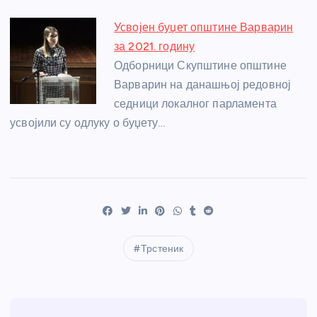
Усвојен буџет општине Варварин
за 2021. годину
Одборници Скупштине општине
Варварин на данашњој редовној
седници локалног парламента
усвојили су одлуку о буџету…
Трстеник