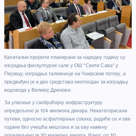
Капитални пројекти планирани за наредну годину су:
изградња фискултурне сале у ОШ “Свети Сава” у
Пејовцу, изградња таложнице на Чаирском потоку, а
предвиђен је и део средстава неопходан за изградњу
водовода у Великој Дренови.
За улагање у саобраћајну инфраструктуру
опредељено је 124 милиона динара. Некатегорисани
путеви, односно асфалтирање сокака, радиће се и ове
године без учешћа мештана и за ову намену
опредељено је 30 милиона динара. Износ од 30