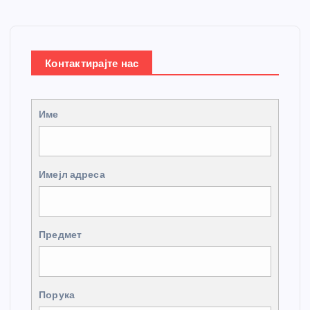
Контактирајте нас
Име
Имејл адреса
Предмет
Порука