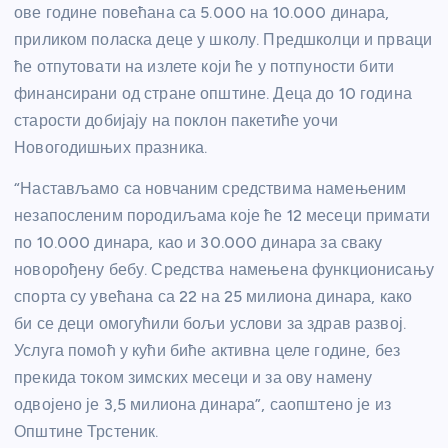
ове године повећана са 5.000 на 10.000 динара,
приликом поласка деце у школу. Предшколци и прваци
ће отпутовати на излете који ће у потпуности бити
финансирани од стране општине. Деца до 10 година
старости добијају на поклон пакетиће уочи
Новогодишњих празника.
“Настављамо са новчаним средствима намењеним
незапосленим породиљама које ће 12 месеци примати
по 10.000 динара, као и 30.000 динара за сваку
новорођену бебу. Средства намењена функционисању
спорта су увећана са 22 на 25 милиона динара, како
би се деци омогућили бољи услови за здрав развој.
Услуга помоћ у кући биће активна целе године, без
прекида током зимских месеци и за ову намену
одвојено је 3,5 милиона динара”, саопштено је из
Општине Трстеник.