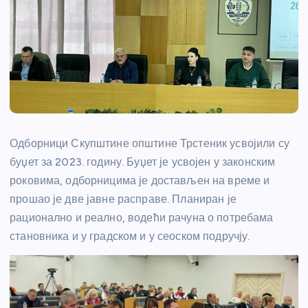
Одборници Скупштине општине Трстеник усвојили су
буџет за 2023. годину. Буџет је усвојен у законским
роковима, одборницима је достављен на време и
прошао је две јавне расправе. Планиран је
рационално и реално, водећи рачуна о потребама
становника и у градском и у сеоском подручју.