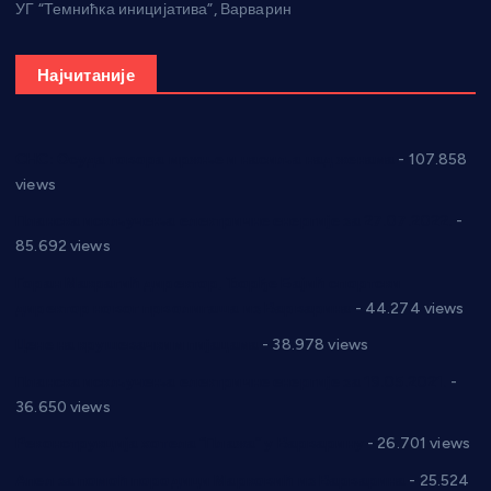
УГ “Темнићка иницијатива”, Варварин
Најчитаније
СНС: Осуда говора мржње и насиља над женама
- 107.858
views
Планска искључења електричне енергије за 27.07.2022.
-
85.692 views
Горан Макрагић директор, Ђорђе Бајић спортски
директор новог прволигаша из Варварина
- 44.274 views
Цене на крушевачким пијацама
- 38.978 views
Планска искључења електричне енергије за 19.05.2021.
-
36.650 views
Реконструкција хотела “Плажа” у Варварину
- 26.701 views
Апел за помоћ породици Марковић из Варварина
- 25.524