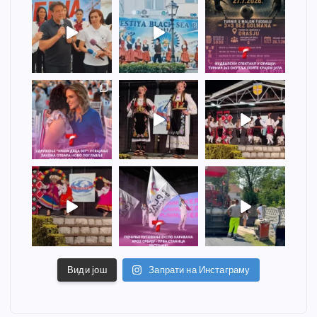
Види још
Запрати на Инстаграму