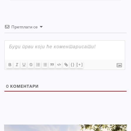
k
Претплати се
{}
[+]
0
КОМЕНТАРИ