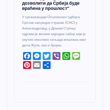
дозволити да Србија буде
враћена у прошлост”
У организацији Општинског одбора
Српске напредне странке (СНС) у
Александровцу, у Доњем Ступњу
одржан је велики народни сабор који је
окупио неколико хиљада мештана овог
дела Жупе, као и бројне…
F
M
T
Vi
W
M
a
e
w
b
h
e
Pi
E
S
c
ss
itt
er
at
ss
nt
m
h
e
e
er
s
a
er
ail
ar
b
n
A
g
e
e
o
g
p
e
st
o
er
p