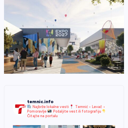
temnic.info
Najbrže lokalne vesti
Temnić • Levač •
Pomoravlje
Pošaljite vest ili fotografiju
Čitajte na portalu