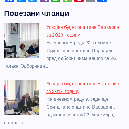
a
e
w
b
h
e
nt
m
h
Повезани чланци
c
ss
itt
er
at
ss
er
ail
ar
e
e
er
s
a
e
e
Усвојен буџет општине Варварин
b
n
A
g
st
за 2023. годину
o
g
p
e
На дневном реду 22. седнице
o
er
p
Скупштине општине Варварин
пред одборницима нашло се 26.
k
тачака. Одборници…
Усвојен буџет општине Варварин
за 2017. годину
На дневном реду 9. седнице
Скупштине општине Варварин,
одржаној у петак 23. децембра,
нашло се…