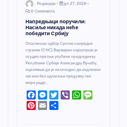
Редакција
јул 27, 2026
0 Comments
Напредњаци поручили:
Насиље никада неће
победити Србију
Општински одбор Српске напредне
странке (СНС) Варварин најоштрије је
осудио претње упућене председнику
Републике Србије Александру Вучићу,
оценивши да је неопходно да надлежни
органи без одлагања предузму све
мере ради…
F
M
T
Vi
W
M
a
e
w
b
h
e
Pi
E
S
c
ss
itt
er
at
ss
nt
m
h
e
e
er
s
a
er
ail
ar