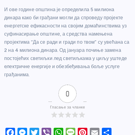
И ове године општина је определила 5 милиона
динара како би грађани могли да спроведу пројекте
енергетске ефикасности на својим домаћинствима уз
суфинасирање општине, а средства намењена
пројектима “Да се ради и гради по твом” су увећана са
2 на 4 милиона динара. Од јануара почиње замена
постојећих светиљки лед светиљкама у циљу уштеде
електричне енергије и обезбеђивања боље услуге
грађанима.
0
Гласање за чланке
F
M
T
Vi
W
M
Pi
E
S