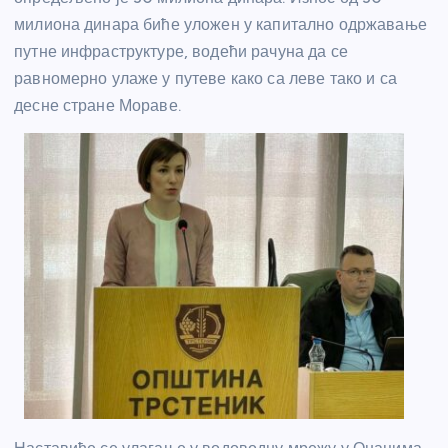
милиона динара биће уложен у капитално одржавање
путне инфраструктуре, водећи рачуна да се
равномерно улаже у путеве како са леве тако и са
десне стране Мораве.