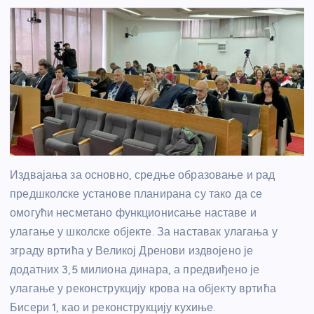
Издвајања за основно, средње образовање и рад
предшколске установе планирана су тако да се
омогући несметано функционисање наставе и
улагање у школске објекте. За наставак улагања у
зграду вртића у Великој Дренови издвојено је
додатних 3,5 милиона динара, а предвиђено је
улагање у реконструкцију крова на објекту вртића
Бисери 1, као и реконструкцију кухиње.