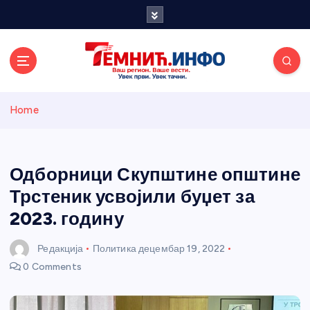
S
k
i
p
t
o
Темнићки
c
Home
o
n
информативн
t
e
Одборници Скупштине општине
и портал
n
Трстеник усвојили буџет за
t
2023. годину
Редакција
Политика
децембар 19, 2022
0 Comments