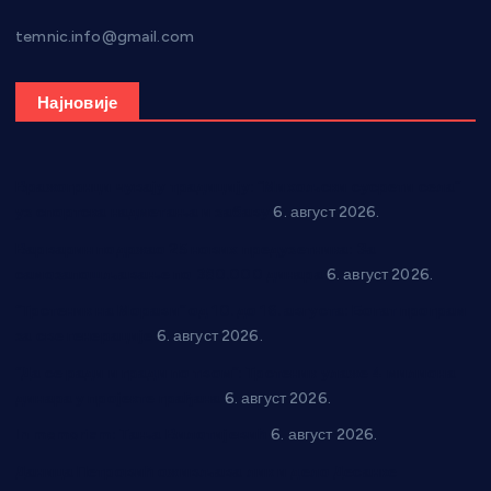
temnic.info@gmail.com
Најновије
Вражогрнци чувају традицију: “Михољски сусрети села”
уз спортска надметања и забаву
6. август 2026.
Варварин подржао 25 нових предузетника: За
самозапошљавање по 380.000 динара
6. август 2026.
“Трстеник на Морави” од 10. до 16. августа: Богат програм
за све генерације
6. август 2026.
“Да се ради и гради по твом”: Трстеник улаже 4 милиона
динара у пројекте грађана
6. август 2026.
In memoriam: Тања Вилотијевић
6. август 2026.
Даница Петровић оживљава лик и дело Десанке