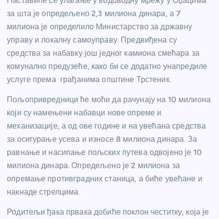
Наставиће се улагање у водоводну мрежу у Оџацима
за шта је опредељено 2,3 милиона динара, а 7
милиона је определило Министарство за државну
управу и локалну самоуправу. Предвиђена су
средства за набавку још једног камиона смећара за
комунално предузеће, како би се додатно унапредиле
услуге према грађанима општине Трстеник.
Пољопривредници ће моћи да рачунају на 10 милиона
који су намењени набавци нове опреме и
механизације, а од ове године и на увећана средства
за осигурање усева и износе 8 милиона динара. За
равнање и насипање пољских путева одвојено је 10
милиона динара. Опредељено је 2 милиона за
опремање противградних станица, а биће увећане и
накнаде стрелцима.
Родитељи ђака првака добиће поклон честитку, која је