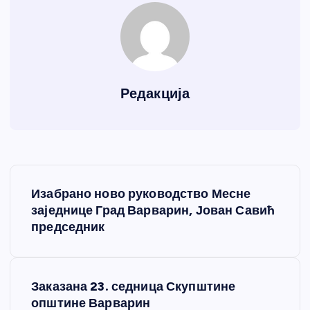
Редакција
К
Изабрано ново руководство Месне
р
заједнице Град Варварин, Јован Савић
председник
е
т
Заказана 23. седница Скупштине
општине Варварин