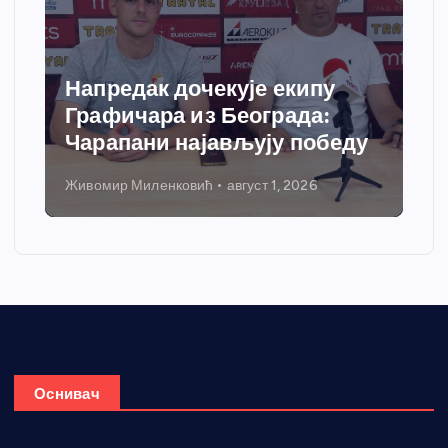
Спортски центар “Ћићевац”
добија савремени систем
у
грејања
Никола Петровић
јул 31, 2026
Оснивач