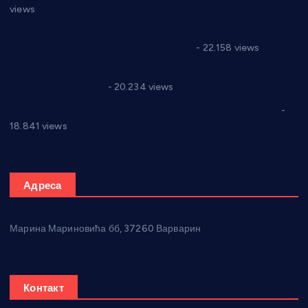
views
Саопштење и демант Дома здравља “Др Властимир
Годић” на текст који кружи фејсбуком
- 22.158 views
Јелена Вујић-Обрадовић представник Александровца у
Парламенту Србије
- 20.234 views
Откривена илегална штампарија новца код Варварина
-
18.841 views
Адреса
Марина Мариновића бб, 37260 Варварин
Контакт